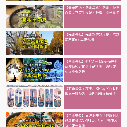
【全羅南道．羅州美食】羅州牛骨湯
白屋：正宗牛骨湯、軟嫩牛肉份量足
【光州景點】光州銀杏路秘境・探訪
漆石洞800年銀杏樹
【釜山景點】影島Arte Museum光影
沉浸藝術好拍到手軟！釜山通行證
VBP免費入場
【旅遊優惠全攻略】KKday Klook 折
扣碼一鍵複製，聰明消費這樣省！
【釜山美食】南浦洞美食「世峰村馬
鈴薯排骨湯누리마을감자탕」獨旅及
親子友善餐廳