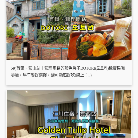
59)首爾．龍山站｜龍理團路的藍色房子DOTORI(도토리)橡實果咖
啡廳，早午餐好選擇，鹽可頌超好吃(線上：1)