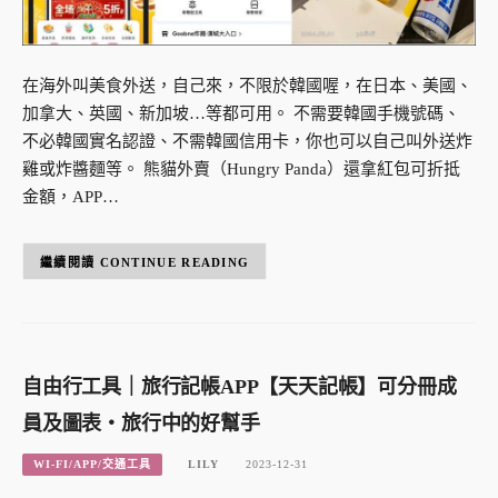
在海外叫美食外送，自己來，不限於韓國喔，在日本、美國、
加拿大、英國、新加坡…等都可用。 不需要韓國手機號碼、
不必韓國實名認證、不需韓國信用卡，你也可以自己叫外送炸
雞或炸醬麵等。 熊貓外賣（Hungry Panda）還拿紅包可折抵
金額，APP…
CONTINUE READING
自由行工具｜旅行記帳APP【天天記帳】可分冊成
員及圖表・旅行中的好幫手
WI-FI/APP/交通工具
LILY
2023-12-31