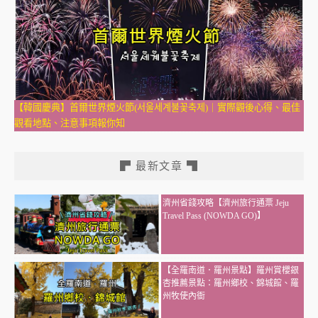
【韓國慶典】首爾世界煙火節(서울세계불꽃축제)｜實際觀後心得、最佳
觀看地點、注意事項報你知
▛ 最新文章 ▜
濟州省錢攻略【濟州旅行通票 Jeju
Travel Pass (NOWDA GO)】
【全羅南道．羅州景點】羅州賞櫻銀
杏推薦景點：羅州鄉校、錦城館、羅
州牧使內衙