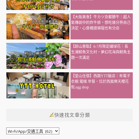
【大阪美食】牛カツ京都勝牛｜超人
氣傳說中的炸牛排，想吃幾分熟自己
決定，心齋橋道頓堀也有分店
【蔚山景點】6-7月限定繡球花｜長
生浦鯨魚文化村，夢幻花海與鯨魚主
題一次滿足
【釜山住宿】西面YTT飯店｜有電子
衣櫥.電梯.早餐，位於西面樂天櫻花
街,egg drop
快速找文章分類
快