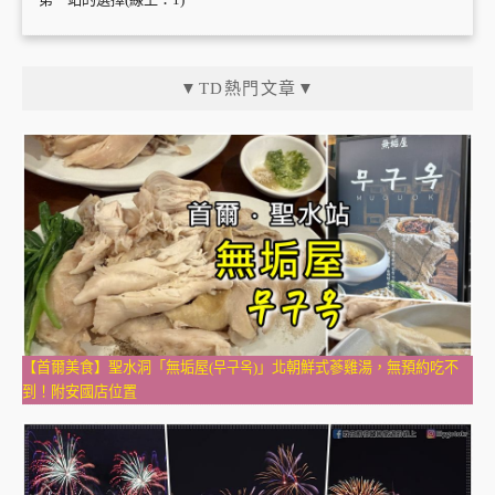
▼TD熱門文章▼
【首爾美食】聖水洞「無垢屋(무구옥)」北朝鮮式蔘雞湯，無預約吃不
到！附安國店位置