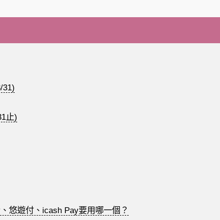
31)
31止)
、悠遊付、icash Pay要用哪一個？