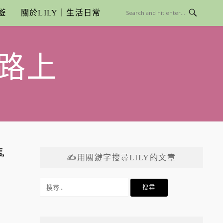
遊
關於LILY｜生活日常
路上
,
✍用關鍵字搜尋LILY的文章
搜
尋
關
鍵