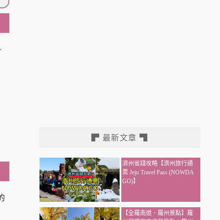
、
▛ 最新文章 ▜
濟州省錢攻略【濟州旅行通
票 Jeju Travel Pass (NOWDA
GO)】
的
【全羅南道．羅州景點】羅