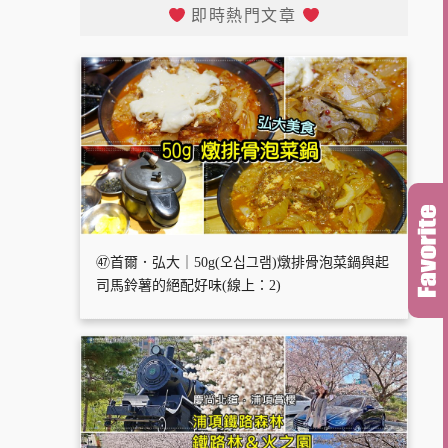
即時熱門文章
㊼首爾．弘大｜50g(오십그램)燉排骨泡菜鍋與起
司馬鈴薯的絕配好味(線上：2)