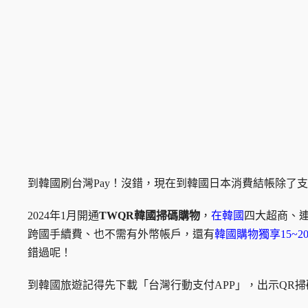
到韓國刷台灣Pay！沒錯，現在到韓國日本消費結帳除了
2024年1月開通
TWQR韓國掃碼購物
，
在韓國
四大超商、
跨國手續費、也不需有外幣帳戶，還有
韓國購物獨享15~2
錯過呢！
到韓國旅遊記得先下載「台灣行動支付APP」，出示QR