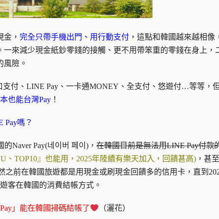
現金，
完全只帶手機出門、用行動支付
，這點和韓國越來越相像
。一來減少現金紙鈔零錢的接觸、更不用帶笨重的零錢在身上，
的風險。
ay、街口支付、LINE Pay、一卡通MONEY、全支付、悠遊付…等等，
本也能台灣Pay
！
 Pay嗎？
ver Pay(네이버 페이)，
在韓國目前是無法用LINE Pay付款
月『CU、TOP10』也能用，2025年陸續有樂天加入，回饋甚高)
，甚
。不然之前在韓國旅遊都是用現金或刷現金回饋多的信用卡，直到202
外國遊客在韓國的消費結帳方式。
Pay」能在韓國掃碼結帳了
（灑花）