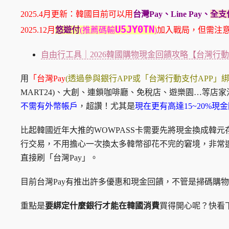
2025.4月更新：韓國目前可以用
台灣Pay、Line Pay、
全支
U5JY0TN
2025.12月
悠遊付
(推薦碼輸
)
加入戰局，但需注
自由行工具｜2026韓國購物現金回饋攻略【台灣行
用
「台灣Pay
(透過參與銀行APP或「台灣行動支付APP」綁
MART24)、大創、連鎖咖啡廳、免稅店、遊樂園…等店家
不需有外幣帳戶
，超讚！尤其是
現在更有高達15~20%現
比起韓國近年大推的WOWPASS卡需要先將現金換成韓元
行交易，不用擔心一次換太多韓幣卻花不完的窘境，非常
直接刷「台灣Pay」。
目前台灣Pay有推出許多優惠和現金回饋，不管是掃碼購
重點是
要綁定什麼銀行才能在韓國消費
買得開心呢？快看