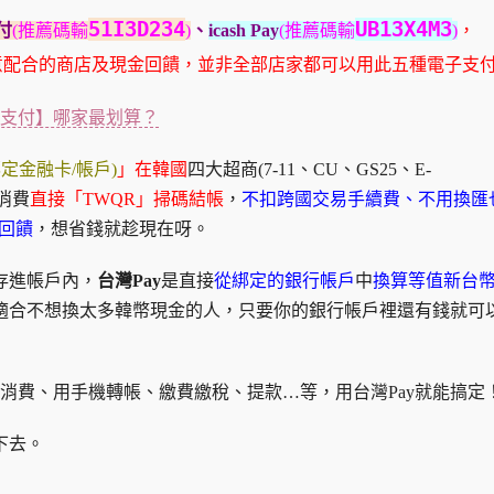
51I3D234
UB13X4M3
付
(推薦碼輸
)
、
icash Pay
(推薦碼輸
)
，
意配合的商店及現金回饋，並非全部店家都可以用此五種電子支
動支付】哪家最划算？
定金融卡/帳戶)
」在韓國
四大超商(7-11、CU、GS25、E-
消費
直接「TWQR」掃碼結帳
，
不扣跨國交易手續費、不用換匯
金回饋
，想省錢就趁現在呀。
存進帳戶內，
台灣Pay
是直接
從綁定的銀行帳戶
中
換算等值新台
適合不想換太多韓幣現金的人，只要你的銀行帳戶裡還有錢就可
物消費、用手機轉帳、繳費繳稅、提款…等，用台灣Pay就能搞定
下去。