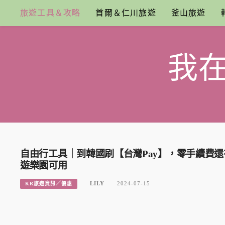
Skip
旅遊工具＆攻略
首爾＆仁川旅遊
釜山旅遊
to
content
我
自由行工具｜到韓國刷【台灣Pay】，零手續費還有
遊樂園可用
LILY
2024-07-15
KR旅遊資訊／優惠