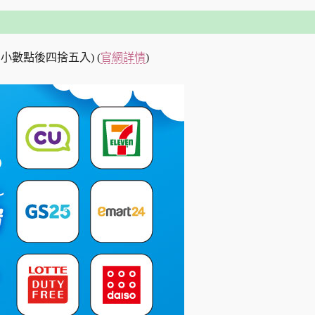
小數點後四捨五入) (
官網詳情
)