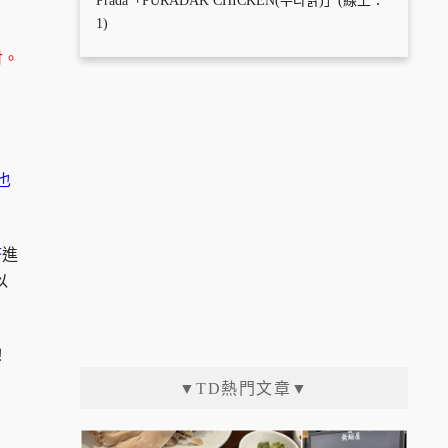
Prada「PURADAK CHICKEN(푸라닭)」(線上：
1)
付。
也
幣
進
以
！
▼TD熱門文章▼