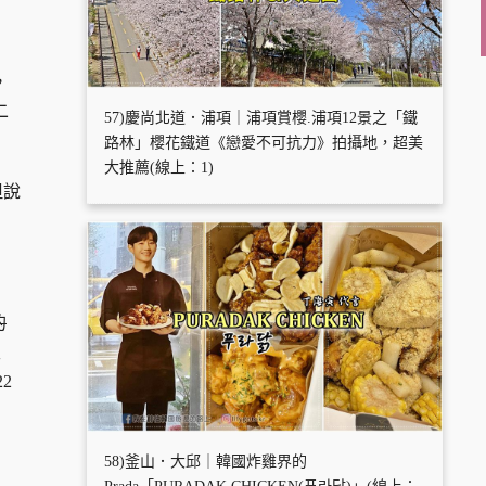
，
二
57)慶尚北道．浦項｜浦項賞櫻.浦項12景之「鐵
路林」櫻花鐵道《戀愛不可抗力》拍攝地，超美
大推薦(線上：1)
但說
的
至
2
58)釜山．大邱｜韓國炸雞界的