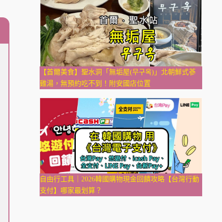
【首爾美食】聖水洞「無垢屋(무구옥)」北朝鮮式蔘
雞湯，無預約吃不到！附安國店位置
自由行工具｜2026韓國購物現金回饋攻略【台灣行動
支付】哪家最划算？