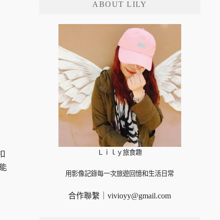
ABOUT LILY
字:
Ｌｉｌｙ旅食趣
扣
能
用影像記錄每一次旅遊回憶和生活日常
合作聯繫｜
vivioyy@gmail.com