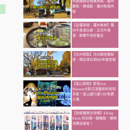
州賞櫻銀杏推薦景點：羅州
鄉校、錦城館、羅州牧使內
衙
【全羅南道．羅州美食】羅
州牛骨湯白屋：正宗牛骨
湯、軟嫩牛肉份量足
【光州景點】光州銀杏路秘
境・探訪漆石洞800年銀杏樹
【釜山景點】影島Arte
Museum光影沉浸藝術好拍到
手軟！釜山通行證VBP免費
入場
【旅遊優惠全攻略】KKday
Klook 折扣碼一鍵複製，聰明
消費這樣省！