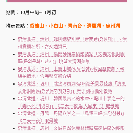
期間：
10月中旬~11月初
推薦景點：
俗離山、小白山、青南台、清風湖、忠州湖
忠清北道．清州｜韓國總統別墅「青南台(청남대)」、清
州賞楓名所，含交通資訊
忠清北道．清州｜攝影師推薦攝影熱點「文義文化財園
區(문의문화재단지)」眺望大清湖美景
忠清北道．清州｜上黨山城(상당산성)~韓國歷史劇、韓
綜拍攝地，含完整交通介紹
忠清北道．堤川｜眺望清風湖/忠州湖美景最佳處「清風
文化財園區(청풍문화재단지)」歷史劇拍攝外景地
忠清北道．堤川｜韓國最古老的水庫～堤川十景之一的
「義林池(의림지)」《二天一夜,超人回來了》取景地
忠清北道．丹陽｜丹陽八景之一「島潭三峰(도담삼봉)」
《二天一夜》取景地
忠清北道．忠州｜文城自然休養林體驗高速快感的極限