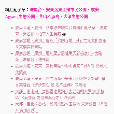
粉紅亂子草：
瞻星台、安東洛東江邊市民公園、咸安
Agyang生態公園、釜山乙淑島、大渚生態公園
慶尚北道．慶州｜秋季必去瞻星台看粉紅亂子草、波波
草、紫芒花，拍下人生美照
慶尚北道．慶州｜慶州「佛國寺불국사」世界文化遺產
＆賞櫻賞楓景點
慶尚北道．慶州｜慶州歷史遺址半天就搞定(1)~大陵
苑、瞻星台、雞林篇
慶尚北道．安東｜賞楓景點～陶山書院도산서원,世界文
化遺產
慶尚北道．安東｜世界遺產～安東河回村안동하회마을
＆芙蓉台《步步驚心 麗,名不虛傳》取景地
大邱．南山站｜賞楓賞櫻景點～大邱啟明大學(大明校
區)《愛情雨.為何是吳秀才》取景地
大邱．舌化椧谷站｜新興景點～玉淵池 宋海公園（옥연
지 송해공원）