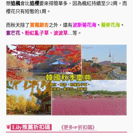
想
追楓
會比
追櫻
要來得簡單多，因為楓紅持續至少2周，而
櫻花只有短暫的1周。
而秋天除了
賞楓銀杏
之外，還有
波斯菊花海
、
蕎麥花海
、
紫芒花、
粉紅亂子草、波波草
…等。
❦
Lily推薦折扣碼
《更多☞折扣碼》