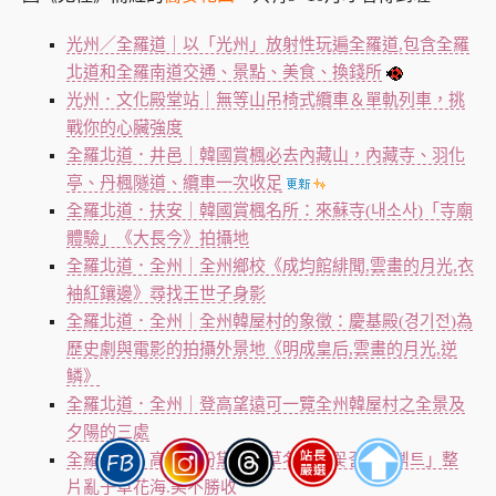
光州／全羅道｜以「光州」放射性玩遍全羅道,包含全羅
北道和全羅南道交通、景點、美食、換錢所
光州．文化殿堂站｜無等山吊椅式纜車＆單軌列車，挑
戰你的心臟強度
全羅北道．井邑｜韓國賞楓必去內藏山，內藏寺、羽化
亭、丹楓隧道、纜車一次收足
全羅北道．扶安｜韓國賞楓名所：來蘇寺(내소사)「寺廟
體驗」《大長今》拍攝地
全羅北道．全州｜全州鄉校《成均館緋聞,雲畫的月光,衣
袖紅鑲邊》尋找王世子身影
全羅北道．全州｜全州韓屋村的象徵：慶基殿(경기전)為
歷史劇與電影的拍攝外景地《明成皇后,雲畫的月光,逆
鳞》
全羅北道．全州｜登高望遠可一覽全州韓屋村之全景及
夕陽的三處
全羅北道．高敞｜粉黛亂子草名所「꽃길프로젝트」整
片亂子草花海.美不勝收