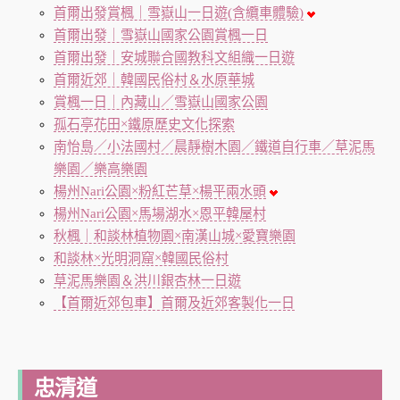
首爾出發賞楓｜雪嶽山一日遊(含纜車體驗)
首爾出發｜雪嶽山國家公園賞楓一日
首爾出發｜安城聯合國教科文組織一日遊
首爾近郊｜韓國民俗村＆水原華城
賞楓一日｜內藏山／雪嶽山國家公園
孤石亭花田×鐵原歷史文化探索
南怡島／小法國村／晨靜樹木園／鐵道自行車／草泥馬
樂園／樂高樂園
楊州Nari公園×粉紅芒草×楊平兩水頭
楊州Nari公園×馬場湖水×恩平韓屋村
秋楓｜和談林植物園×南漢山城×愛寶樂園
和談林×光明洞窟×韓國民俗村
草泥馬樂園＆洪川銀杏林一日遊
【首爾近郊包車】首爾及近郊客製化一日
忠清道