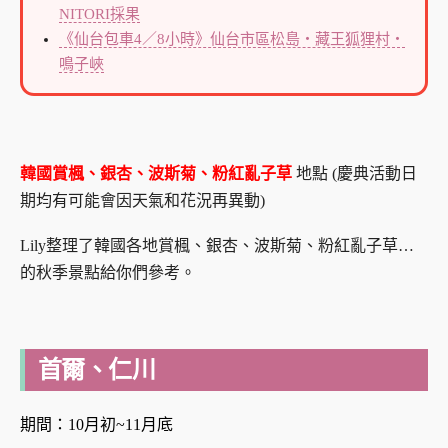
NITORI採果
《仙台包車4／8小時》仙台市區松島・藏王狐狸村・
鳴子峽
韓國賞楓、銀杏、波斯菊、粉紅亂子草
地點 (慶典活動日
期均有可能會因天氣和花況再異動
)
Lily整理了韓國各地賞楓、銀杏、波斯菊、粉紅亂子草…
的秋季景點給你們參考。
首爾、仁川
期間：10月初~11月底