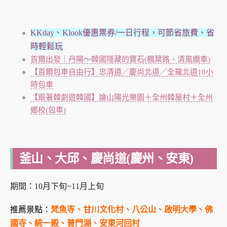
KKday、Klook優惠票券/一日行程，可節省旅費、省
時輕鬆玩
首爾出發｜丹陽～韓國隱藏的寶石(楓葉路、清風纜車)
【首爾包車自由行】忠清道／慶尚北道／全羅北道10小
時包車
【跟著韓劇遊韓國】論山陽光樂園＋全州韓屋村＋全州
鄉校(包車)
釜山、大邱、
慶尚道(慶州、安東)
期間：
10月下旬~11月上旬
推薦景點：
梵魚寺、甘川文化村、八公山、啟明大學、佛
國寺、統一殿、普門湖、安東河回村