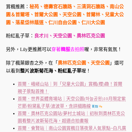
賞楓推薦：
秘苑、德壽宮石牆路、三清洞石牆路、南山公
園＆首爾塔、首爾大公園、天空公園、首爾林、兒童大公
園、落星垈林蔭道、仁川自由公園、仁川大公園
粉紅亂子草：
良才川、天空公園、奧林匹克公園
另外，Lily更推薦可以
穿著
韓服
去拍照
喔，非常有氣氛！
除了楓葉銀杏之外，在「
奧林匹克公園、天空公園
」還可
以看到
整片波斯菊花海、粉紅亂子草
喔！
首爾．峨嵯山站｜到「兒童大公園」賞楓(櫻)趣！首爾
親子景點首推！
首爾．世界盃體育場站｜天空公園(하늘공원)10月限定紫
芒節/粉黛亂子草/波波草，含詳細路線
首爾．奧林匹克公園站/夢村土城站｜初秋到奧林匹克公
園看整片波斯菊花海，超適合拍畫報
首爾．會賢站｜南山公園賞楓日落夜景人氣景點~白凡廣