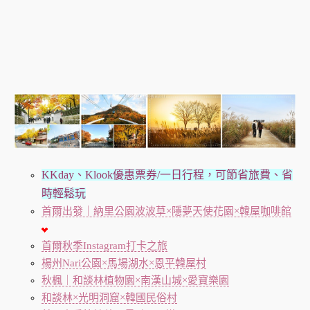
KKday、Klook優惠票券/一日行程，可節省旅費、省
時輕鬆玩
首爾出發｜納里公園波波草×隱夢天使花園×韓屋咖啡館
首爾秋季Instagram打卡之旅
楊州Nari公園×馬場湖水×恩平韓屋村
秋楓｜和談林植物園×南漢山城×愛寶樂園
和談林×光明洞窟×韓國民俗村