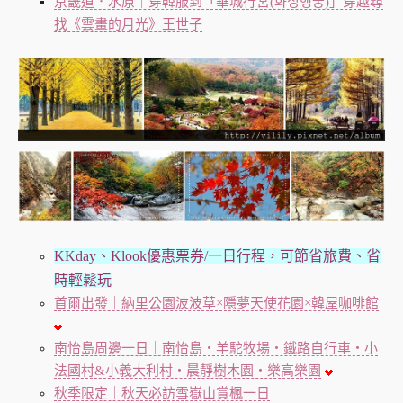
京畿道．水原｜穿韓服到「華城行宮(화성행궁)」穿越尋
找《雲畫的月光》王世子
KKday、Klook優惠票券/一日行程，可節省旅費、省
時輕鬆玩
首爾出發｜納里公園波波草×隱夢天使花園×韓屋咖啡館
南怡島周邊一日｜南怡島・羊駝牧場・鐵路自行車・小
法國村&小義大利村・晨靜樹木園・樂高樂園
秋季限定｜秋天必訪雪嶽山賞楓一日