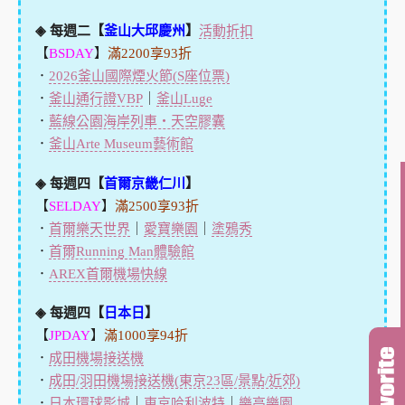
◈ 每週二【
釜山大邱慶州
】
活動折扣
【
BSDAY
】
滿2200享93折
．
2026釜山國際煙火節(S座位票)
．
釜山通行證VBP
｜
釜山Luge
．
藍線公園海岸列車・天空膠囊
．
釜山Arte Museum藝術館
◈ 每週四【
首爾京畿仁川
】
【
SELDAY
】
滿2500享93折
．
首爾樂天世界
｜
愛寶樂園
｜
塗鴉秀
．
首爾Running Man體驗館
．
AREX首爾機場快線
◈ 每週四【
日本日
】
【
JPDAY
】
滿1000享94折
．
成田機場接送機
．
成田/羽田機場接送機(東京23區/景點/近郊)
．
日本環球影城
｜
東京哈利波特
｜
樂高樂園