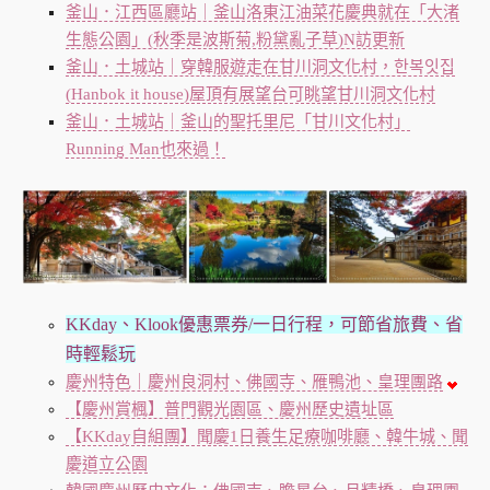
釜山．江西區廳站｜釜山洛東江油菜花慶典就在「大渚
生態公園」(秋季是波斯菊,粉黛亂子草)N訪更新
釜山．土城站｜穿韓服遊走在甘川洞文化村，한복잇집
(Hanbok it house)屋頂有展望台可眺望甘川洞文化村
釜山．土城站｜釜山的聖托里尼「甘川文化村」
Running Man也來過！
KKday、Klook優惠票券/一日行程，可節省旅費、省
時輕鬆玩
慶州特色｜慶州良洞村、佛國寺、雁鴨池、皇理團路
【慶州賞楓】普門觀光園區、慶州歷史遺址區
【KKday自組團】聞慶1日養生足療咖啡廳、韓牛城、聞
慶道立公園