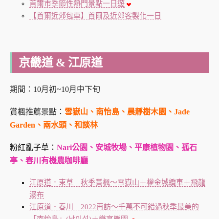
首爾市季節性熱門景點一日遊
【首爾近郊包車】首爾及近郊客製化一日
京畿道 & 江原道
期間：10月初~10月中下旬
賞楓推薦景點：
雪嶽山、南怡島、晨靜樹木園、Jade
Garden、兩水頭、和談林
粉紅亂子草：
Nari公園、安城牧場、平康植物園、孤石
亭、春川有機農咖啡廳
江原道．束草｜秋季賞楓～雪嶽山＋權金城纜車＋飛龍
瀑布
江原道．春川｜2022再訪～千萬不可錯過秋季最美的
「南怡島」(남이섬)＋樂高樂園