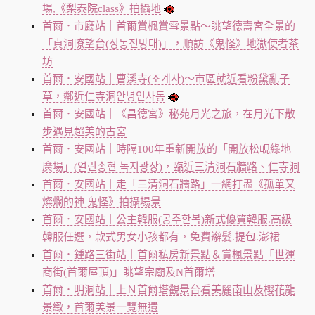
場,《梨泰院class》拍攝地
首爾．市廳站｜首爾賞楓賞雪景點～眺望德壽宮全景的
「貞洞瞭望台(정동전망대)」，順訪《鬼怪》地獄使者茶
坊
首爾．安國站｜曹溪寺(조계사)～市區就近看粉黛亂子
草，鄰近仁寺洞안녕인사동
首爾．安國站｜《昌德宮》秘苑月光之旅，在月光下散
步遇見超美的古宮
首爾．安國站｜時隔100年重新開放的「開放松峴綠地
廣場」(열린송현 녹지광장)，臨近三清洞石牆路、仁寺洞
首爾．安國站｜走「三清洞石牆路」一網打盡《孤單又
燦爛的神 鬼怪》拍攝場景
首爾．安國站｜公主韓服(공주한복)新式優質韓服.高級
韓服任選，款式男女小孩都有，免費辮髮.提包.澎裙
首爾．鍾路三街站｜首爾私房新景點＆賞楓景點「世運
商街(首爾屋頂)」眺望宗廟及N首爾塔
首爾．明洞站｜上Ｎ首爾塔觀景台看美麗南山及櫻花龍
景緻，首爾美景一覽無遺