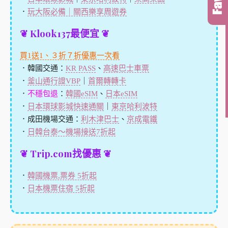
．
玩大阪必備｜關西樂享周遊券
❦ Klook137最便宜 ❦
買1送1、３折７折優惠一次看
．韓國交通：
KR PASS
、
高速巴士車票
．
釜山通行證VBP
｜
首爾轉轉卡
．
不穩包退
：
韓國eSIM
、
日本eSIM
．
日本環球影城快速通關
｜
東京哈利波特
．成田機場交通：
利木津巴士
、
京成電鐵
．
日韓台泰～機場接送7折起
❦ Trip.com找優惠 ❦
．
韓國機票,票券 5折起
．
日本機票住宿 5折起