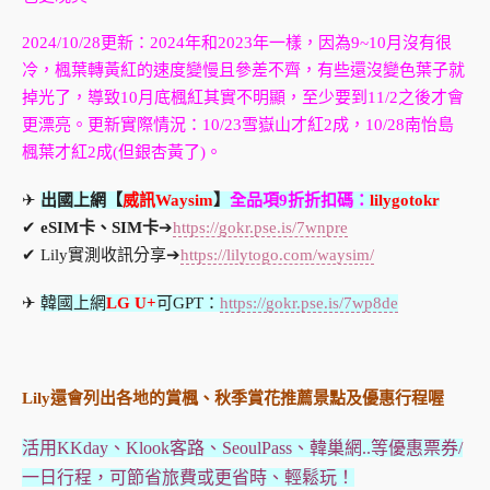
2024/10/28更新：2024年和2023年一樣，因為9~10月沒有很
冷，楓葉轉黃紅的速度變慢且參差不齊，有些還沒變色葉子就
掉光了，導致10月底楓紅其實不明顯，至少要到11/2之後才會
更漂亮。更新實際情況：10/23雪嶽山才紅2成，10/28南怡島
楓葉才紅2成(但銀杏黃了)。
✈
出國上網【
威訊Waysim
】
全品項9折折扣碼：
lilygotokr
✔
eSIM卡、SIM卡
➔
https://gokr.pse.is/7wnpre
✔ Lily實測收訊分享➔
https://lilytogo.com/waysim/
✈
韓國上網
LG U+
可GPT：
https://gokr.pse.is/7wp8de
Lily還會列出各地的賞楓、秋季賞花推薦景點及優惠行程喔
活用KKday、Klook客路、SeoulPass、韓巢網..等優惠票券/
一日行程，可節省旅費或更省時、輕鬆玩！