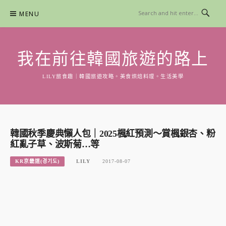
Skip
MENU
to
content
我在前往韓國旅遊的路上
LILY旅食趣｜韓國旅遊攻略。美食烘焙料理。生活美學
韓國秋季慶典懶人包｜2025楓紅預測～賞楓銀杏、粉
紅亂子草、波斯菊…等
KR京畿道(경기도)
LILY
2017-08-07