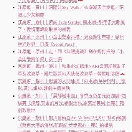
江原道．春川｜昭陽江Sky Walk／衣巖湖天空步道／昭
陽江少女銅像
江原道．春川｜造訪 Jade Garden 樹木園~那年冬天起風
了、愛情雨韓劇取景的最愛
江原道．原州｜小金山懸索吊橋、迷路藝術市場、忠州
燈光世界一日遊《Seoul Pass》
江原道．原州｜走！到《無限挑戰》劉在錫打掃的「小
金山懸索吊橋」走一遍
京畿道．楊州／漣川｜秋季必訪楊州NARI公園粉黛亂子
草及波波草、隱世版夢幻天使花波波草、韓屋咖啡廳
京畿道．楊平｜似畫的人間仙境「兩水頭(두물머리)」電
影,廣告,婚紗,韓劇拍攝景點
京畿道．加平｜「晨靜樹木園」冬季五色星光庭園展~超
級美《還魂,雲畫的月光,她很漂亮,原來是美男,信義》韓
劇取景地
京畿道．抱川｜抱川藝術谷Art Valley(포천아트밸리)韓劇
《藍色大海的傳說,花遊記,步步驚心．麗》拍攝地