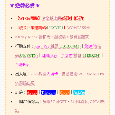
❦ 遊韓必備 ❦
eSIM 85折
【Wi-Go限時】
☞全球上網
【現金回饋邀請碼:
LILYVIP1
】
WOWPASS卡
KKday Klook 折扣碼一鍵複製，旅費省起來
行動支付：
icash Pay
(推碼:
UB13X4M3
)
｜
悠遊付
(推
碼:
U5JY0TN
)
｜
LINE Pay
｜
全支付
(推碼:
51I3D234
)
｜
台灣Pay
出入境：
2026韓國
入境卡
｜
自動通關SeS
｜
SMARTPA
SS刷臉出境
訂房：
Agoda
｜
Trip.com
｜
Klook
｜
AsiaYo
上網CP值爆高：
雙網5G可GPT
、
24小時制可GPT和熱
點