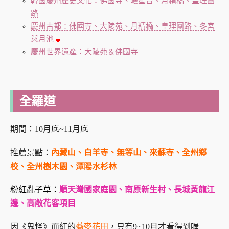
韓國慶州歷史文化：佛國寺、瞻星台、月精橋、皇理團
路
慶州古都：佛國寺、大陵苑、月精橋、皇理團路、冬宮
與月池
慶州世界遺產：大陵苑＆佛國寺
全羅道
期間：10月底~11月底
推薦景點：
內藏山、白羊寺、無等山、來蘇寺、全州鄉
校、全州樹木園、潭陽水杉林
粉紅亂子草：
順天灣國家庭園、南原新生村、長城黃龍江
邊、高敞花客項目
因《鬼怪》而紅的
蕎麥花田
，只有9~10月才看得到喔