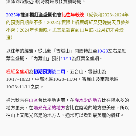
溫降到越接近0度時就是最佳賞楓時期。
2025年
推測
楓紅全盛期也會
比往年較晚
（感覺和2023~2024年
的預測日期差不多，2023年實際上楓葉轉紅又更晚幾天且參差
不齊；2024年也偏晚，尤其是銀杏到11月底~12月初才黃澄
澄）
以往年的經驗，從北部「雪嶽山」開始轉紅至
10/23
左右是紅
葉全盛期、「內藏山」預計
11/11
為紅葉全盛期。
楓紅全盛期
為
初期預測
後二周
，五台山、雪嶽山為
10/17~10/23，中部地區10/28~11/04，智異山及南部地區
10/23~11/11之間。
通常秋葉在
山區
會比平地更美，在
降水少的地方
比在降水多的
地方更美，在
陽光充足的地方
會比在陰涼的地方更美麗。所以
往山上又陽光充足的地方去，通常可以看到最美麗的楓紅。