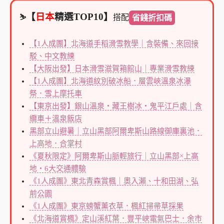
【
日本
精選TOP10】
搭配
⛷️
省錢折扣碼
【1人成團】北海道手稻滑雪教學｜含裝備、來回接
駁、中文教練
【大阪出發】日本滑雪滋賀箱館山｜專業滑雪教練
【1人成團】北海道紋別破冰船．層雲峽溫泉冰瀑
祭．雪上摩托車
【東京出發】銀山溫泉・藏王樹冰・鬼平江戶處｜含
纜車＋溫泉飯店
黑部立山避暑｜立山黑部阿爾卑斯山路線御庫裏池．
上高地．合掌村
《夏秋限定》阿爾卑斯山脈輕旅行｜立山黑部×上高
地・6大交通體驗
《1人成團》東北青森賞楓｜奧入瀨、十和田湖、弘
前公園
《1人成團》東京螃蟹薰衣草．楓紅掃帚草採果
《北海道賞楓》定山溪紅葉．豐平峽電氣巴士．余市