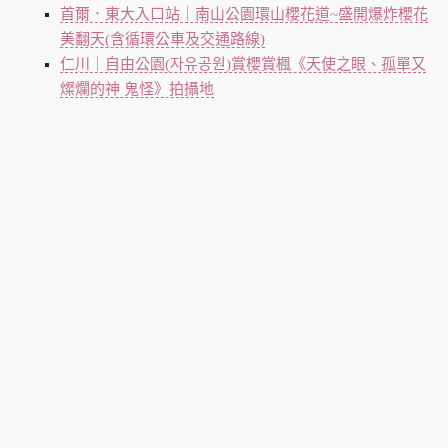
首爾．東大入口站｜南山公園環山櫻花道~盛開爆炸櫻花
美翻天(含循環公車及交通路線)
仁川｜自由公園(자유공원)賞櫻賞楓《天使之眼、孤單又
燦爛的神 鬼怪》拍攝地