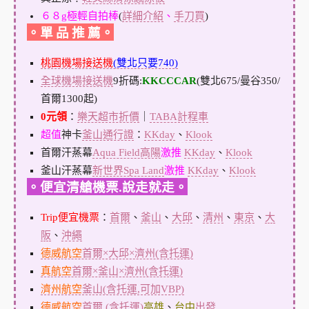
６８g極輕自拍棒
(
詳細介紹
、
手刀買
)
。單 品 推 薦。
桃園機場接送機
(雙北只要740)
全球機場接送機
9折碼:
KKCCCAR
(雙北675/曼谷350/
首爾1300起)
0元領
：
樂天超市折價
｜
TABA計程車
超值
神卡
釜山通行證
：
KKday
、
Klook
首爾汗蒸幕
Aqua Field高陽
激推
KKday
、
Klook
釜山汗蒸幕
新世界Spa Land
激推
KKday
、
Klook
。便宜清艙機票.說走就走。
Trip便宜機票
：
首爾
、
釜山
、
大邱
、
清州
、
東京
、
大
阪
、
沖繩
德威航空
首爾×大邱×濟州(含托運)
真航空
首爾×釜山×濟州(含托運)
濟州航空
釜山(含托運,可加VBP)
德威航空
首爾 (含托運)
高雄
、
台中
出發