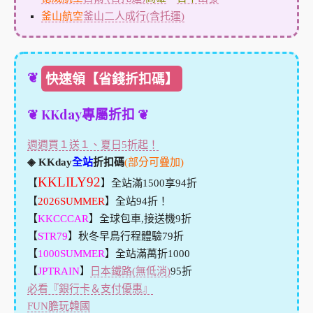
釜山航空
釜山二人成行(含托運)
❦
快速領【省錢折扣碼】
❦ KKday專屬折扣 ❦
週週買１送１、夏日5折起！
◈ KKday
全站
折扣碼
(部分可疊加)
KKLILY92
【
】全站滿1500享94折
【
2026SUMMER
】全站94折！
【
KKCCCAR
】全球包車,接送機9折
【
STR79
】秋冬早鳥行程體驗79折
【
1000SUMMER
】全站滿萬折1000
【
JPTRAIN
】
日本鐵路(無低消)
95折
必看『銀行卡＆支付優惠』
FUN膽玩韓國