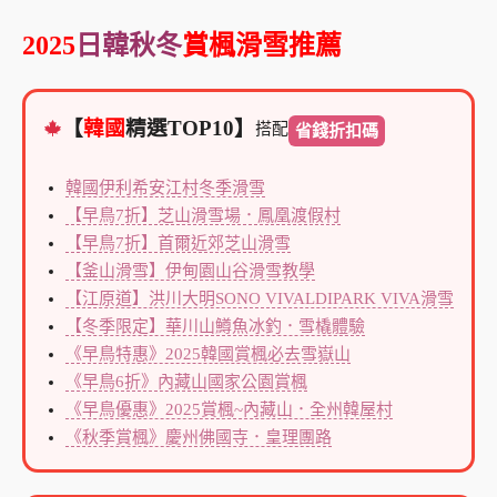
2025
日韓秋冬
賞楓滑雪推薦
【
韓國
精選TOP10】
搭配
省錢折扣碼
韓國伊利希安江村冬季滑雪
【早鳥7折】芝山滑雪場．鳳凰渡假村
【早鳥7折】首爾近郊芝山滑雪
【釜山滑雪】伊甸園山谷滑雪教學
【江原道】洪川大明SONO VIVALDIPARK VIVA滑雪
【冬季限定】華川山鱒魚冰釣．雪橇體驗
《早鳥特惠》2025韓國賞楓必去雪嶽山
《早鳥6折》內藏山國家公園賞楓
《早鳥優惠》2025賞楓~內藏山．全州韓屋村
《秋季賞楓》慶州佛國寺．皇理團路