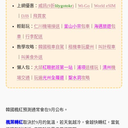
上網優惠：
威訊(9折
lilygotokr
)
｜
Wi-Go
｜
World eSIM
｜
DJB
｜
飛買家
輕鬆玩：
仁川機場接送
｜
釜山小宗
包車
｜
海邁旅遊
包
車
｜
行李配送
教學攻略：
韓國租車自駕
｜
租機車玩慶州
｜
叫計程車
｜
叫美食外送
懶人包：
大邱
紅眼航班第一站
｜
浦項
這樣玩
｜
清州
機
場交通
｜
玩遍
光州全羅道
｜
聖水洞
攻略
韓國楓紅預測通常會在9月公布。
楓葉轉紅
取決於9月的氣溫，若天氣越冷，會越快轉紅，當氣