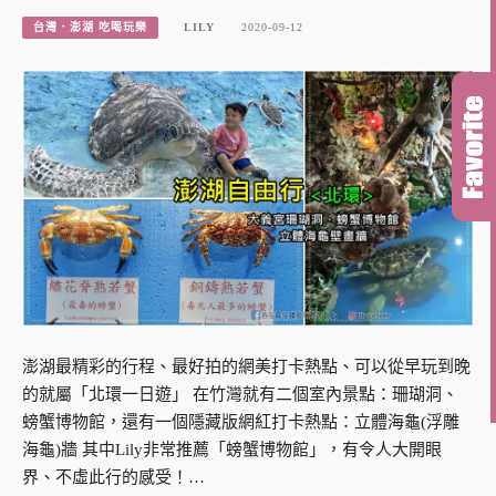
台灣．澎湖 吃喝玩樂
LILY
2020-09-12
澎湖最精彩的行程、最好拍的網美打卡熱點、可以從早玩到晚
的就屬「北環一日遊」 在竹灣就有二個室內景點：珊瑚洞、
螃蟹博物館，還有一個隱藏版網紅打卡熱點：立體海龜(浮雕
海龜)牆 其中Lily非常推薦「螃蟹博物館」，有令人大開眼
界、不虛此行的感受！…