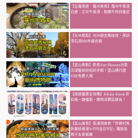
【全羅南道．羅州美食】羅州牛骨湯
白屋：正宗牛骨湯、軟嫩牛肉份量足
【光州景點】光州銀杏路秘境・探訪
漆石洞800年銀杏樹
【釜山景點】影島Arte Museum光影
沉浸藝術好拍到手軟！釜山通行證
VBP免費入場
【旅遊優惠全攻略】KKday Klook 折
扣碼一鍵複製，聰明消費這樣省！
【釜山美食】南浦洞美食「世峰村馬
鈴薯排骨湯누리마을감자탕」獨旅及
親子友善餐廳