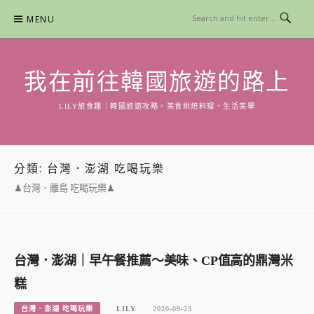
Skip
MENU
to
content
我在前往韓國旅遊的路上
LILY旅食趣｜韓國旅遊攻略。美食烘焙料理。生活美學
分類:
台灣．澎湖 吃喝玩樂
♟台灣．離島 吃喝玩樂♟
台灣．澎湖｜早午餐推薦～美味、CP值高的鼎灣米
糕
台灣．澎湖 吃喝玩樂
LILY
2020-09-23