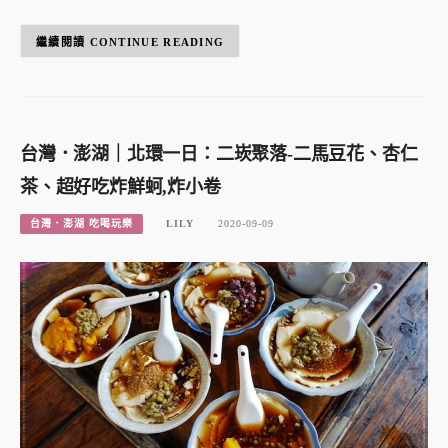
CONTINUE READING
台灣．澎湖｜北環一日：二崁聚落-二馬豆花、杏仁
茶、超好吃炸鮮蚵,炸小卷
台灣．澎湖 吃喝玩樂
LILY
2020-09-09