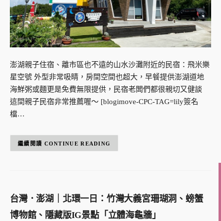
澎湖親子住宿、離市區也不遠的山水沙灘附近的民宿：飛米樂
星空號 外型非常吸睛，房間空間也超大，早餐提供澎湖道地
海鮮粥或麵更是免費無限提供，民宿老闆們都很親切又健談
這間親子民宿非常推薦喔～ [blogimove-CPC-TAG=lily簽名
檔…
CONTINUE READING
台灣．澎湖｜北環一日：竹灣大義宮珊瑚洞、螃蟹
博物館、隱藏版IG景點「立體海龜牆」