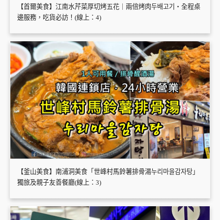
【首爾美食】江南水芹菜厚切烤五花｜兩倍烤肉두배고기・全程桌
邊服務，吃貨必訪！(線上：4)
【釜山美食】南浦洞美食「世峰村馬鈴薯排骨湯누리마을감자탕」
獨旅及親子友善餐廳(線上：3)