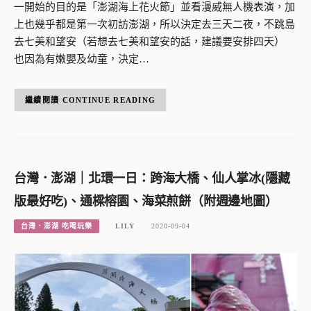
一開始的目的是「澎湖海上花火節」並看漫威無人機表演，加
上也幾乎都是第一次初訪澎湖，所以決定去三天二夜，不跳島
去七美和望安（若想去七美和望安的話，建議要安排四天）
也因為有嫩嬰及幼童，決定…
CONTINUE READING
台灣．澎湖｜北環一日：跨海大橋、仙人掌冰(隱藏
版最好吃)、通樑榕園、海菜煎餅（附週邊地圖）
台灣．澎湖 吃喝玩樂
LILY
2020-09-04