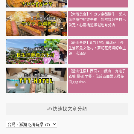
【大阪美食】牛カツ京都勝牛｜超人
氣傳說中的炸牛排，想吃幾分熟自己
決定，心齋橋道頓堀也有分店
【蔚山景點】6-7月限定繡球花｜長
生浦鯨魚文化村，夢幻花海與鯨魚主
題一次滿足
【釜山住宿】西面YTT飯店｜有電子
衣櫥.電梯.早餐，位於西面樂天櫻花
街,egg drop
✍快速找文章分類
✍
快