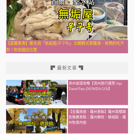
【首爾美食】聖水洞「無垢屋(무구옥)」北朝鮮式蔘雞湯，無預約吃不
到！附安國店位置
▛ 最新文章 ▜
濟州省錢攻略【濟州旅行通票 Jeju
Travel Pass (NOWDA GO)】
【全羅南道．羅州景點】羅州賞櫻銀
杏推薦景點：羅州鄉校、錦城館、羅
州牧使內衙