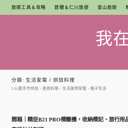
Skip
旅遊工具＆攻略
首爾＆仁川旅遊
釜山旅遊
to
content
我
分類:
生活家電 / 烘焙料理
Lily愛手作烘焙、美食料理、生活美學家電、親子生活
開箱｜精臣B21 PRO標籤機，收納標記、旅行