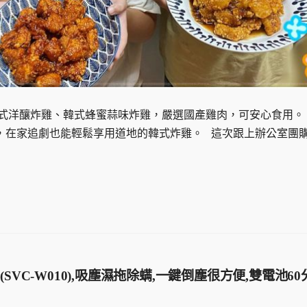
式洋釀炸雞、韓式蜂蜜蒜味炸雞，嚴選國產雞肉，可安心食用。
，在家追劇也能輕鬆享用道地的韓式炸雞。 這次跟上辦公室團
VC-W010),吸塵濕拖除螨,一鍵倒塵很方便,雙電池60