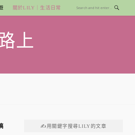
遊
關於LILY｜生活日常
路上
搞
✍用關鍵字搜尋LILY的文章