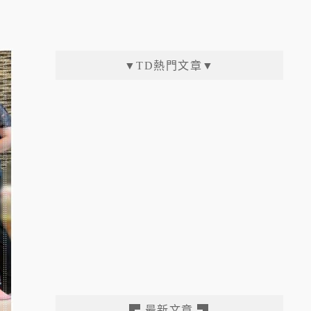
▼TD熱門文章▼
▛ 最新文章 ▜