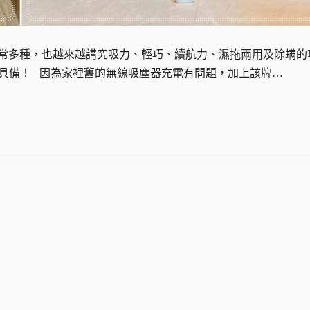
非常多種，也越來越講究吸力、輕巧、續航力、濕拖兩用及除螨的
0)通通具備！ 因為家裡舊的無線吸塵器充電有問題，加上該牌…