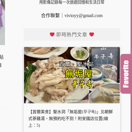
用影像記錄每一次旅遊回憶和生活日常
合作聯繫｜
vivioyy@gmail.com
即時熱門文章
貼
自
【首爾美食】聖水洞「無垢屋(무구옥)」北朝鮮
式蔘雞湯，無預約吃不到！附安國店位置(線
上：5)