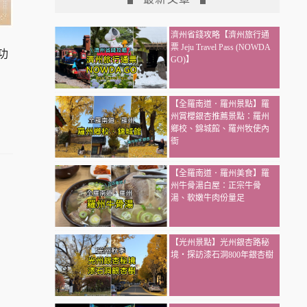
濟州省錢攻略【濟州旅行通
票 Jeju Travel Pass (NOWDA
功
GO)】
【全羅南道．羅州景點】羅
州賞櫻銀杏推薦景點：羅州
鄉校、錦城館、羅州牧使內
衙
【全羅南道．羅州美食】羅
州牛骨湯白屋：正宗牛骨
湯、軟嫩牛肉份量足
【光州景點】光州銀杏路秘
境・探訪漆石洞800年銀杏樹