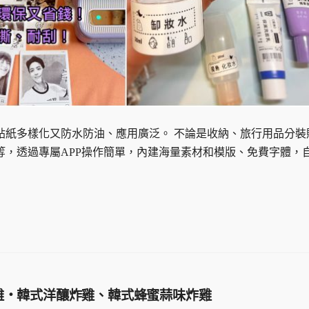
貼紙多樣化又防水防油、應用廣泛。 不論是收納、旅行用品分裝
，透過專屬APP操作簡單，內建海量素材和模版、免費字體，
雞・韓式洋釀炸雞、韓式蜂蜜蒜味炸雞