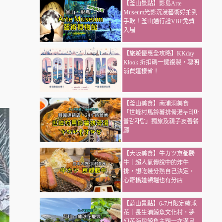
【釜山景點】影島Arte
Museum光影沉浸藝術好拍到
手軟！釜山通行證VBP免費
入場
【旅遊優惠全攻略】KKday
Klook 折扣碼一鍵複製，聰明
消費這樣省！
【釜山美食】南浦洞美食
「世峰村馬鈴薯排骨湯누리마
을감자탕」獨旅及親子友善餐
廳
【大阪美食】牛カツ京都勝
牛｜超人氣傳說中的炸牛
排，想吃幾分熟自己決定，
心齋橋道頓堀也有分店
【蔚山景點】6-7月限定繡球
花｜長生浦鯨魚文化村，夢
幻花海與鯨魚主題一次滿足