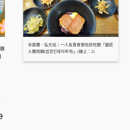
㊱首爾．弘大站｜一人友善食堂吃好吃飽「飯匠
 雞
人豬肉鍋(밥장인돼지찌개)」(線上：2)
購
分