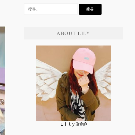
搜
尋
關
鍵
ABOUT LILY
字:
Ｌｉｌｙ旅食趣