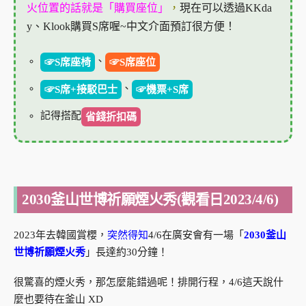
火位置的話就是「購買座位」
，
現在可以透過KKda
y、Klook
購買S席喔~中文介面預訂很方便！
、
☞S席座椅
☞S席座位
、
☞S席+接駁巴士
☞機票+S席
記得搭配
省錢折扣碼
2030釜山世博祈願煙火秀(觀看日2023/4/6)
2023年去韓國賞櫻，
突然得知
4/6在廣安會有一場「
2030釜山
世博祈願煙火秀
」長達約30分鐘！
很驚喜的煙火秀，那怎麼能錯過呢！排開行程，4/6這天說什
麼也要待在釜山 XD