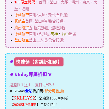
Trip便宜機票
：
首爾
、
釜山
、
大邱
、
清州
、
東京
、
大
阪
、
沖繩
德威航空
首爾×大邱×濟州(含托運)
真航空
首爾×釜山×濟州(含托運)
濟州航空
釜山(含托運,可加VBP)
德威航空
首爾 (含托運)
高雄
、
台中
出發
釜山航空
釜山二人成行(含托運)
❦
快速領【省錢折扣碼】
❦ KKday專屬折扣 ❦
週週買１送１、夏日5折起！
◈ KKday
全站
折扣碼
(部分可疊加)
KKLILY92
【
】全站滿1500享94折
【
2026SUMMER
】全站94折！