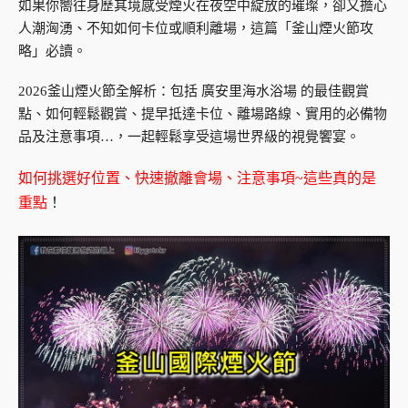
如果你嚮往身歷其境感受煙火在夜空中綻放的璀璨，卻又擔心
人潮洶湧、不知如何卡位或順利離場，這篇「釜山煙火節攻
略」必讀。
2026釜山煙火節全解析：包括 廣安里海水浴場 的最佳觀賞
點、如何輕鬆觀賞、提早抵達卡位、離場路線、實用的必備物
品及注意事項…，一起輕鬆享受這場世界級的視覺饗宴。
如何挑選好位置、快速撤離會場、注意事項~這些真的是
重點
！