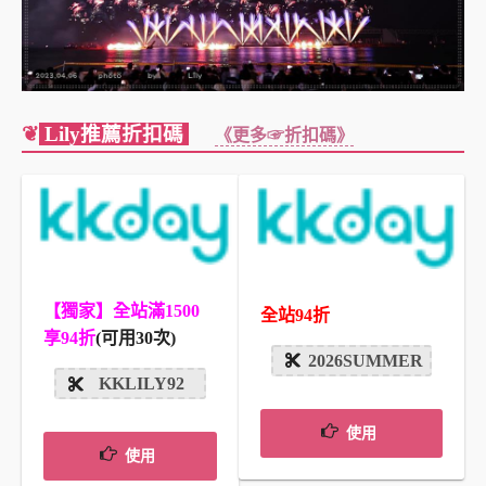
❦
Lily推薦折扣碼
《更多☞折扣碼》
【獨家】全站滿1500
全站94折
享94折
(可用30次)
2026SUMMER
KKLILY92
使用
使用