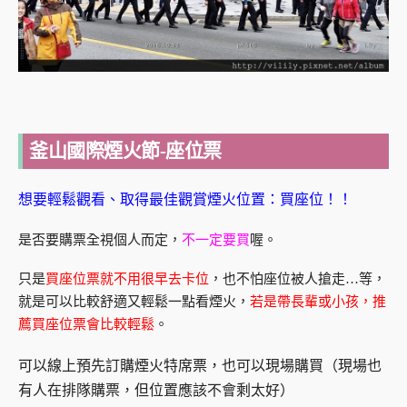
釜山國際煙火節-座位票
想要輕鬆觀看、取得最佳觀賞煙火位置：買座位！！
是否要購票全視個人而定，
不一定要買
喔。
只是
買座位票就不用很早去卡位
，也不怕座位被人搶走…等，
就是可以比較舒適又輕鬆一點看煙火，
若是帶長輩或小孩，推
薦買座位票會比較輕鬆
。
可以線上預先訂購煙火特席票，也可以現場購買（現場也
有人在排隊購票，但位置應該不會剩太好）