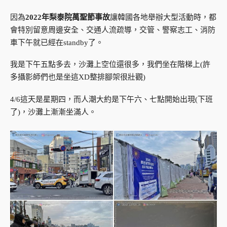
因為
2022年梨泰院萬聖節事故
讓韓國各地舉辦大型活動時，都
會特別留意周邊安全、交通人流疏導，交管、警察志工、消防
車下午就已經在standby了。
我是下午五點多去，沙灘上空位還很多，我們坐在階梯上(許
多攝影師們也是坐這XD整排腳架很壯觀)
4/6這天是星期四，而人潮大約是下午六、七點開始出現(下班
了)，沙灘上漸漸坐滿人。