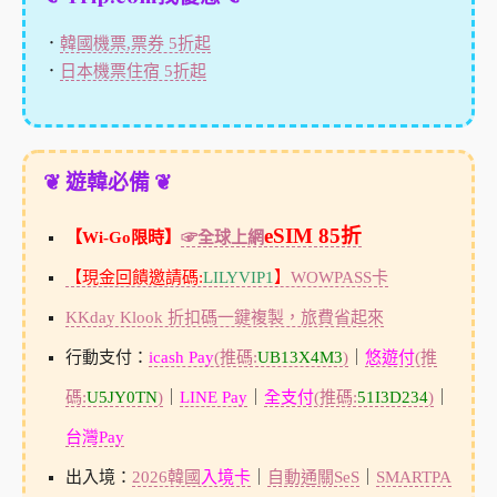
．
韓國機票,票券 5折起
．
日本機票住宿 5折起
❦ 遊韓必備 ❦
eSIM 85折
【Wi-Go限時】
☞全球上網
【現金回饋邀請碼:
LILYVIP1
】
WOWPASS卡
KKday Klook 折扣碼一鍵複製，旅費省起來
行動支付：
icash Pay
(推碼:
UB13X4M3
)
｜
悠遊付
(推
碼:
U5JY0TN
)
｜
LINE Pay
｜
全支付
(推碼:
51I3D234
)
｜
台灣Pay
出入境：
2026韓國
入境卡
｜
自動通關SeS
｜
SMARTPA