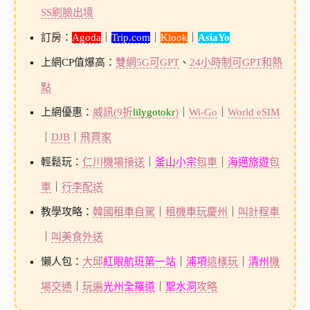
SS刷臉出境
訂房：
Agoda
｜
Trip.com
｜
Klook
｜
AsiaYo
上網CP值爆高：
雙網5G可GPT
、
24小時制可GPT和熱
點
上網優惠：
威訊(9折
lilygotokr
)
｜
Wi-Go
｜
World eSIM
｜
DJB
｜
飛買家
輕鬆玩：
仁川機場接送
｜
釜山小宗
包車
｜
海邁旅遊
包
車
｜
行李配送
教學攻略：
韓國租車自駕
｜
租機車玩慶州
｜
叫計程車
｜
叫美食外送
懶人包：
大邱
紅眼航班第一站
｜
浦項
這樣玩
｜
清州
機
場交通
｜
玩遍
光州全羅道
｜
聖水洞
攻略