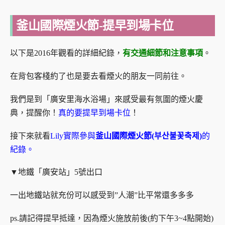
釜山國際煙火節-提早到場卡位
以下是2016年觀看的詳細紀錄，
有交通細節和注意事項
。
在背包客棧約了也是要去看煙火的朋友一同前往。
我們是到「廣安里海水浴場」來感受最有氛圍的煙火慶
典，提醒你！
真的要提早到場卡位
！
接下來就看
Lily實際參與
釜山國際煙火節(부산불꽃축제)
的
紀錄。
▼地鐵「廣安站」5號出口
一出地鐵站就充份可以感受到”人潮”比平常還多多多
ps.請記得提早抵達，因為煙火施放前後(約下午3~4點開始)