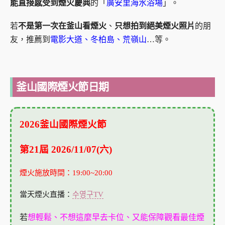
能直接感受到煙火慶典
的「
廣安里海水浴場
」。
若
不是第一次在釜山看煙火
、
只想拍到絕美煙火照片
的朋
友，推薦到
電影大道、冬柏島、荒嶺山
…等。
釜山國際煙火節日期
2026釜山國際煙火節
第21屆 2026/11/07(六)
煙火施放時間：19:00~20:00
當天煙火直播：
수영구TV
若
想輕鬆、不想這麼早去卡位、又能保障觀看最佳煙