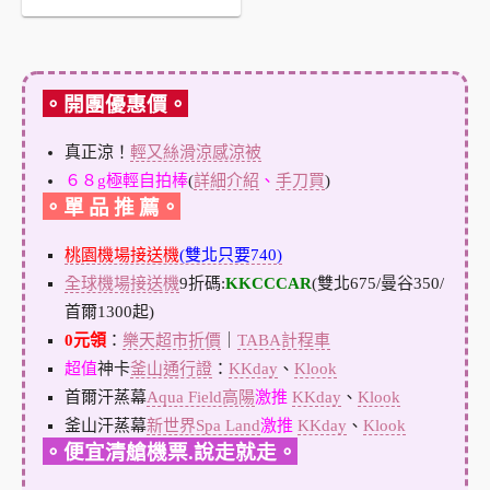
。開團優惠價。
真正涼！
輕又絲滑涼感涼被
６８g極輕自拍棒
(
詳細介紹
、
手刀買
)
。單 品 推 薦。
桃園機場接送機
(雙北只要740)
全球機場接送機
9折碼:
KKCCCAR
(雙北675/曼谷350/
首爾1300起)
0元領
：
樂天超市折價
｜
TABA計程車
超值
神卡
釜山通行證
：
KKday
、
Klook
首爾汗蒸幕
Aqua Field高陽
激推
KKday
、
Klook
釜山汗蒸幕
新世界Spa Land
激推
KKday
、
Klook
。便宜清艙機票.說走就走。