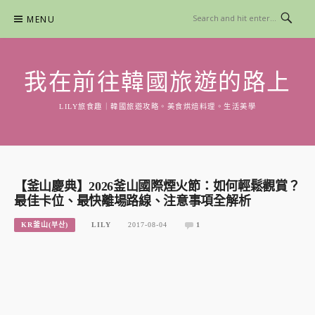
Skip
MENU
to
content
我在前往韓國旅遊的路上
LILY旅食趣｜韓國旅遊攻略。美食烘焙料理。生活美學
【釜山慶典】2026釜山國際煙火節：如何輕鬆觀賞？
最佳卡位、最快離場路線、注意事項全解析
KR釜山(부산)
LILY
2017-08-04
1