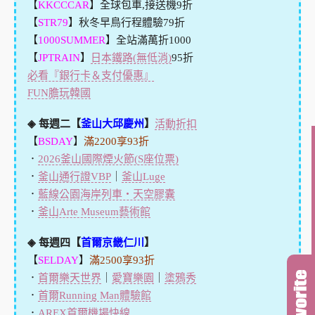
【
KKCCCAR
】全球包車,接送機9折
【
STR79
】秋冬早鳥行程體驗79折
【
1000SUMMER
】全站滿萬折1000
【
JPTRAIN
】
日本鐵路(無低消)
95折
必看『銀行卡＆支付優惠』
FUN膽玩韓國
◈ 每週二【
釜山大邱慶州
】
活動折扣
【
BSDAY
】
滿2200享93折
．
2026釜山國際煙火節(S座位票)
．
釜山通行證VBP
｜
釜山Luge
．
藍線公園海岸列車・天空膠囊
．
釜山Arte Museum藝術館
◈ 每週四【
首爾京畿仁川
】
【
SELDAY
】
滿2500享93折
．
首爾樂天世界
｜
愛寶樂園
｜
塗鴉秀
．
首爾Running Man體驗館
．
AREX首爾機場快線