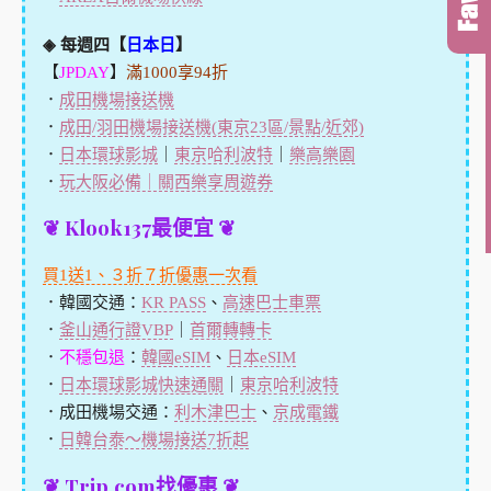
◈ 每週四【
日本日
】
【
JPDAY
】
滿1000享94折
．
成田機場接送機
．
成田/羽田機場接送機(東京23區/景點/近郊)
．
日本環球影城
｜
東京哈利波特
｜
樂高樂園
．
玩大阪必備｜關西樂享周遊券
❦ Klook137最便宜 ❦
買1送1、３折７折優惠一次看
．韓國交通：
KR PASS
、
高速巴士車票
．
釜山通行證VBP
｜
首爾轉轉卡
．
不穩包退
：
韓國eSIM
、
日本eSIM
．
日本環球影城快速通關
｜
東京哈利波特
．成田機場交通：
利木津巴士
、
京成電鐵
．
日韓台泰～機場接送7折起
❦ Trip.com找優惠 ❦