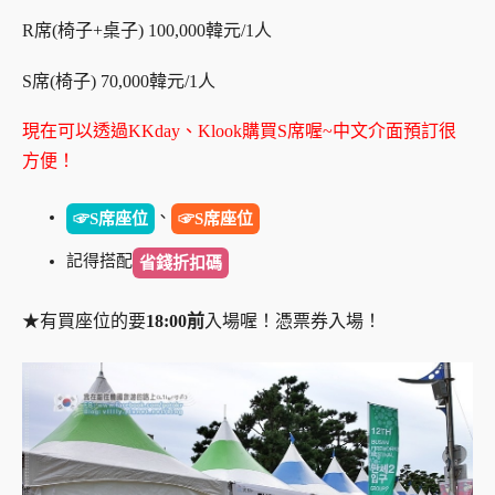
R席(椅子+桌子) 100,000韓元/1人
S席(椅子) 70,000韓元/1人
現在可以透過KKday、Klook
購買S席喔~中文介面預訂很
方便！
、
☞S席座位
☞S席座位
記得搭配
省錢折扣碼
★有買座位的要
18:00前
入場喔！憑票券入場！