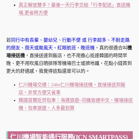
真正解放雙手！最後一天行李交給「行李配送」直送機
場,更省時方便
若
同行中有長輩、嬰幼兒、行動不便 或 行李超多、不耐走路
的朋友、雨天或颱風天、紅眼航班、晚班機
，真的很適合叫
機
場接送機
，直接送達到飯店，也不用擔心抵達韓國的時間早
晚、更不用吹風日晒排隊等機場巴士或擠地鐵，花點小錢買到
更大的舒適感，我覺得這點還是可以的。
仁川機場交通｜24hr仁川機場接送機，直接接送到飯
店，非常方便又省事
韓國首爾近郊包車｜海邁旅遊~司機皆通中文，機場接送
機、包車旅遊，人多最划算
仁川機場智能通行服務(ICN SMARTPASS)