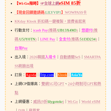
eSIM 85折
【Wi-Go限時】
☞全球上網
【現金回饋邀請碼:
LILYVIP1
】
WOWPASS卡
KKday Klook 折扣碼一鍵複製，旅費省起來
行動支付：
icash Pay
(推碼:
UB13X4M3
)
｜
悠遊付
(推
碼:
U5JY0TN
)
｜
LINE Pay
｜
全支付
(推碼:
51I3D234
)
｜
台灣Pay
出入境：
2026韓國
入境卡
｜
自動通關SeS
｜
SMARTPA
SS刷臉出境
訂房：
Agoda
｜
Trip.com
｜
Klook
｜
AsiaYo
上網CP值爆高：
雙網5G可GPT
、
24小時制可GPT和熱
點
上網優惠：
威訊(9折
lilygotokr
)
｜
Wi-Go
｜
World eSIM
｜
DJB
｜
飛買家