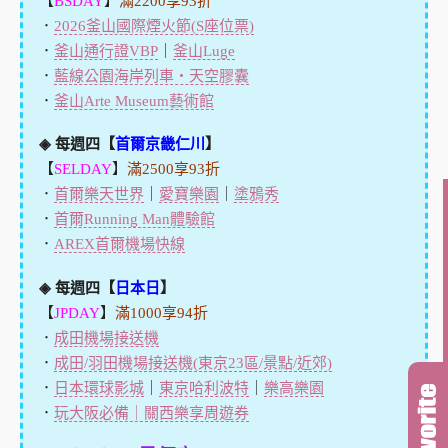
【
BSDAY
】
滿2200享93折
．
2026釜山國際煙火節(S座位票)
．
釜山通行證VBP
｜
釜山Luge
．
藍線公園海岸列車・天空膠囊
．
釜山Arte Museum藝術館
◈ 每週四【
首爾京畿仁川
】
【
SELDAY
】
滿2500享93折
．
首爾樂天世界
｜
愛寶樂園
｜
塗鴉秀
．
首爾Running Man體驗館
．
AREX首爾機場快線
◈ 每週四【
日本日
】
【
JPDAY
】
滿1000享94折
．
成田機場接送機
．
成田/羽田機場接送機(東京23區/景點/近郊)
．
日本環球影城
｜
東京哈利波特
｜
樂高樂園
．
玩大阪必備｜關西樂享周遊券