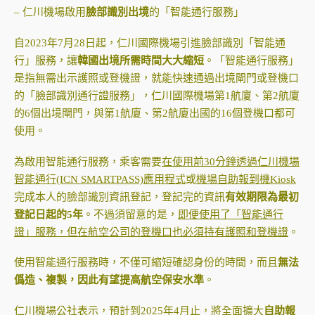
– 仁川機場啟用
臉部識別出境
的「智能通行服務」
自2023年7月28日起，仁川國際機場引進臉部識別「智能通
行」服務，讓
韓國出境所需時間大大縮短
。「智能通行服務」
是指無需出示護照或登機證，就能快速通過出境閘門或登機口
的「臉部識別通行證服務」，仁川國際機場第1航廈、第2航廈
的6個出境閘門，與第1航廈、第2航廈出國的16個登機口都可
使用。
為啟用智能通行服務，乘客需要
在使用前30分鐘透過仁川機場
智能通行(ICN SMARTPASS)應用程式
或
機場自助報到機Kiosk
完成本人的臉部識別資訊登記，登記完的資訊
有效期限為最初
登記日起的5年
。不過須留意的是，
即便使用了「智能通行
證」服務，但在航空公司的登機口也必須持有護照和登機證
。
使用智能通行服務時，不僅可縮短確認身份的時間，而且
無法
僞造、複製，因此有望提高航空保安水準
。
仁川機場公社表示，預計到2025年4月止，將全面擴大
自助報