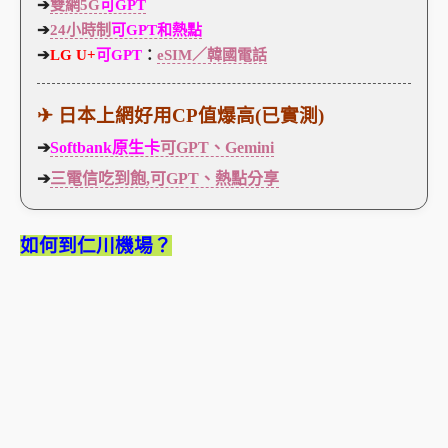
➔
雙網5G
可GPT
➔
24小時制
可GPT和熱點
➔
LG U+
可GPT
：
eSIM／韓國電話
✈ 日本上網好用CP值爆高(已實測)
➔
Softbank原生卡
可GPT、Gemini
➔
三電信吃到飽,可GPT、熱點分享
如何到仁川機場？