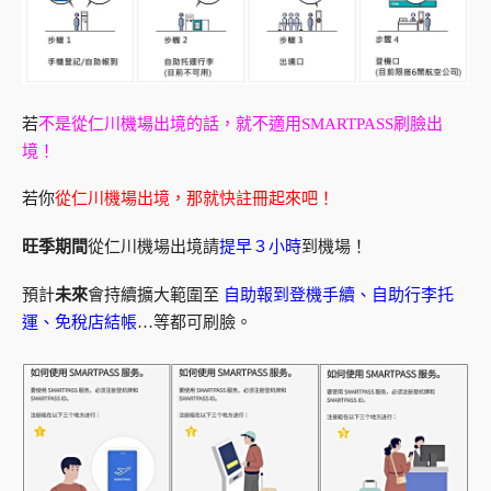
若
不是從仁川機場出境的話，就不適用SMARTPASS刷臉出
境！
若你
從仁川機場出境，那就快註冊起來吧！
旺季期間
從仁川機場出境請
提早３小時
到機場！
預計
未來
會持續擴大範圍至
自助報到登機手續、自助行李托
運、免稅店結帳
…等都可刷臉。