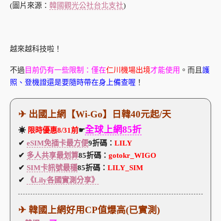
(圖片來源：
韓國觀光公社台北支社
)
越來越科技啦！
不過
目前仍有一些限制：僅在
仁川機場出境
才能使用
。而且
護
照、登機證還是要隨時帶在身上備查喔
！
✈ 出國上網【Wi-Go】日韓40元起/天
全球上網85折
☀
限時優惠8/31前
☛
✔
eSIM免插卡最方便
9折碼：
LILY
✔
多人共享最划算
85折碼：
gotokr_WIGO
✔
SIM卡訊號最穩
85折碼：
LILY_SIM
✔
《Lily各國實測分享》
✈ 韓國上網好用CP值爆高(已實測)