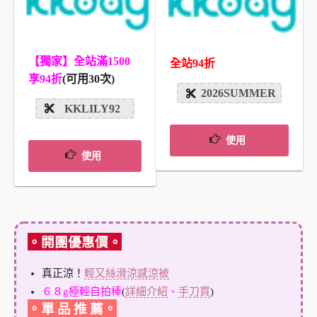
【獨家】全站滿1500
全站94折
享94折
(可用30次)
2026SUMMER
KKLILY92
使用
使用
。開團優惠價。
真正涼！
輕又絲滑涼感涼被
６８g極輕自拍棒
(
詳細介紹
、
手刀買
)
。單 品 推 薦。