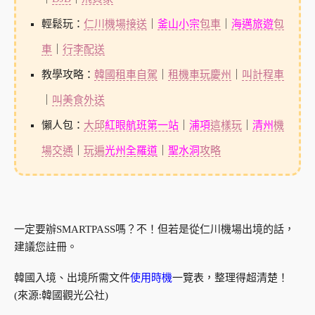
輕鬆玩：
仁川機場接送
｜
釜山小宗
包車
｜
海邁旅遊
包
車
｜
行李配送
教學攻略：
韓國租車自駕
｜
租機車玩慶州
｜
叫計程車
｜
叫美食外送
懶人包：
大邱
紅眼航班第一站
｜
浦項
這樣玩
｜
清州
機
場交通
｜
玩遍
光州全羅道
｜
聖水洞
攻略
一定要辦SMARTPASS嗎？不！但若是從仁川機場出境的話，
建議您註冊。
韓國入境、出境所需文件
使用時機
一覽表，整理得超清楚！
(來源:韓國觀光公社)