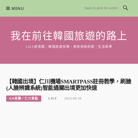
Skip
MENU
to
content
我在前往韓國旅遊的路上
LILY旅食趣｜韓國旅遊攻略。美食烘焙料理。生活美學
【韓國出境】仁川機場SMARTPASS註冊教學，刷臉
(人臉辨識系統)智能通關出境更加快速
KR首爾／仁川景點
LILY
2023-09-20