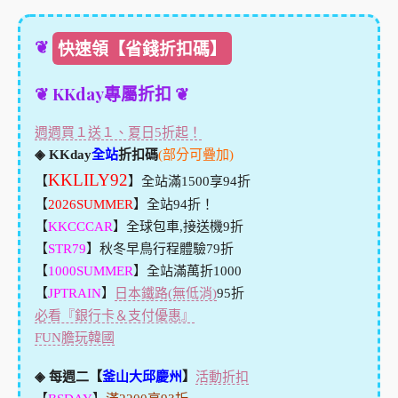
❦
快速領【省錢折扣碼】
❦ KKday專屬折扣 ❦
週週買１送１、夏日5折起！
◈ KKday
全站
折扣碼
(部分可疊加)
KKLILY92
【
】全站滿1500享94折
【
2026SUMMER
】全站94折！
【
KKCCCAR
】全球包車,接送機9折
【
STR79
】秋冬早鳥行程體驗79折
【
1000SUMMER
】全站滿萬折1000
【
JPTRAIN
】
日本鐵路(無低消)
95折
必看『銀行卡＆支付優惠』
FUN膽玩韓國
◈ 每週二【
釜山大邱慶州
】
活動折扣