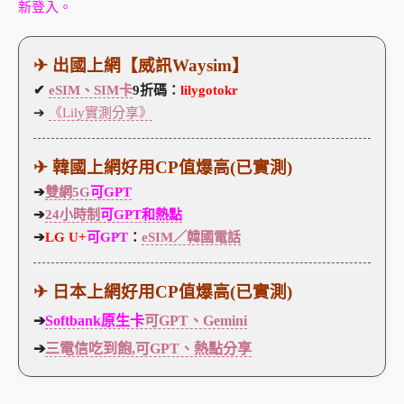
新登入。
✈ 出國上網【威訊Waysim】
✔
eSIM、SIM卡
9折碼：
lilygotokr
➔
《Lily實測分享》
✈ 韓國上網好用CP值爆高(已實測)
➔
雙網5G
可GPT
➔
24小時制
可GPT和熱點
➔
LG U+
可GPT
：
eSIM／韓國電話
✈ 日本上網好用CP值爆高(已實測)
➔
Softbank原生卡
可GPT、Gemini
➔
三電信吃到飽,可GPT、熱點分享