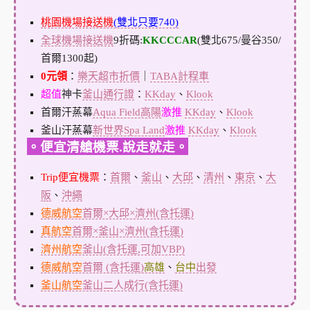
桃園機場接送機
(雙北只要740)
全球機場接送機
9折碼:
KKCCCAR
(雙北675/曼谷350/
首爾1300起)
0元領
：
樂天超市折價
｜
TABA計程車
超值
神卡
釜山通行證
：
KKday
、
Klook
首爾汗蒸幕
Aqua Field高陽
激推
KKday
、
Klook
釜山汗蒸幕
新世界Spa Land
激推
KKday
、
Klook
。便宜清艙機票.說走就走。
Trip便宜機票
：
首爾
、
釜山
、
大邱
、
清州
、
東京
、
大
阪
、
沖繩
德威航空
首爾×大邱×濟州(含托運)
真航空
首爾×釜山×濟州(含托運)
濟州航空
釜山(含托運,可加VBP)
德威航空
首爾 (含托運)
高雄
、
台中
出發
釜山航空
釜山二人成行(含托運)