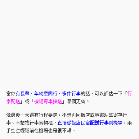
當你
有長輩、年幼童同行、多件行李
的話，可以評估一下「
行
李配送
」或「
機場專車接送
」哪個更省。
像最後一天還有行程要跑，不想再回飯店或地鐵站拿寄存行
李、不想找行李寄物櫃，
直接從飯店民宿
配送行李
到機場
，兩
手空空輕鬆前往機場也是很不賴。