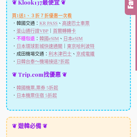
❦ Klook137最便宜 ❦
買1送1、３折７折優惠一次看
．韓國交通：
KR PASS
、
高速巴士車票
．
釜山通行證VBP
｜
首爾轉轉卡
．
不穩包退
：
韓國eSIM
、
日本eSIM
．
日本環球影城快速通關
｜
東京哈利波特
．成田機場交通：
利木津巴士
、
京成電鐵
．
日韓台泰～機場接送7折起
❦ Trip.com找優惠 ❦
．
韓國機票,票券 5折起
．
日本機票住宿 5折起
❦ 遊韓必備 ❦