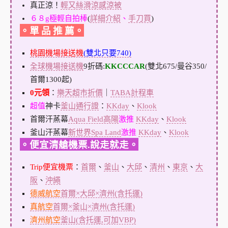
真正涼！
輕又絲滑涼感涼被
６８g極輕自拍棒
(
詳細介紹
、
手刀買
)
。單 品 推 薦。
桃園機場接送機
(雙北只要740)
全球機場接送機
9折碼:
KKCCCAR
(雙北675/曼谷350/
首爾1300起)
0元領
：
樂天超市折價
｜
TABA計程車
超值
神卡
釜山通行證
：
KKday
、
Klook
首爾汗蒸幕
Aqua Field高陽
激推
KKday
、
Klook
釜山汗蒸幕
新世界Spa Land
激推
KKday
、
Klook
。便宜清艙機票.說走就走。
Trip便宜機票
：
首爾
、
釜山
、
大邱
、
清州
、
東京
、
大
阪
、
沖繩
德威航空
首爾×大邱×濟州(含托運)
真航空
首爾×釜山×濟州(含托運)
濟州航空
釜山(含托運,可加VBP)