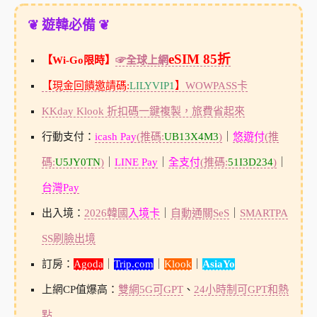
❦ 遊韓必備 ❦
eSIM 85折
【Wi-Go限時】
☞全球上網
【現金回饋邀請碼:
LILYVIP1
】
WOWPASS卡
KKday Klook 折扣碼一鍵複製，旅費省起來
行動支付：
icash Pay
(推碼:
UB13X4M3
)
｜
悠遊付
(推
碼:
U5JY0TN
)
｜
LINE Pay
｜
全支付
(推碼:
51I3D234
)
｜
台灣Pay
出入境：
2026韓國
入境卡
｜
自動通關SeS
｜
SMARTPA
SS刷臉出境
訂房：
Agoda
｜
Trip.com
｜
Klook
｜
AsiaYo
上網CP值爆高：
雙網5G可GPT
、
24小時制可GPT和熱
點