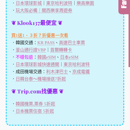
．
日本環球影城
｜
東京哈利波特
｜
樂高樂園
．
玩大阪必備｜關西樂享周遊券
❦ Klook137最便宜 ❦
買1送1、３折７折優惠一次看
．韓國交通：
KR PASS
、
高速巴士車票
．
釜山通行證VBP
｜
首爾轉轉卡
．
不穩包退
：
韓國eSIM
、
日本eSIM
．
日本環球影城快速通關
｜
東京哈利波特
．成田機場交通：
利木津巴士
、
京成電鐵
．
日韓台泰～機場接送7折起
❦ Trip.com找優惠 ❦
．
韓國機票,票券 5折起
．
日本機票住宿 5折起