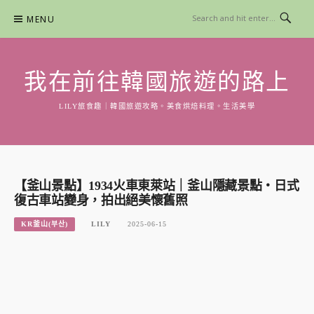
Skip
MENU
to
content
我在前往韓國旅遊的路上
LILY旅食趣｜韓國旅遊攻略。美食烘焙料理。生活美學
【釜山景點】1934火車東萊站｜釜山隱藏景點・日式
復古車站變身，拍出絕美懷舊照
KR釜山(부산)
LILY
2025-06-15