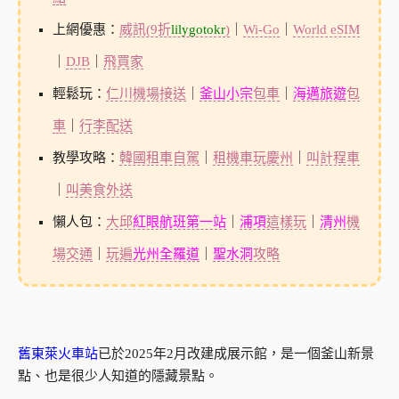
上網優惠：
威訊(9折
lilygotokr
)
｜
Wi-Go
｜
World eSIM
｜
DJB
｜
飛買家
輕鬆玩：
仁川機場接送
｜
釜山小宗
包車
｜
海邁旅遊
包
車
｜
行李配送
教學攻略：
韓國租車自駕
｜
租機車玩慶州
｜
叫計程車
｜
叫美食外送
懶人包：
大邱
紅眼航班第一站
｜
浦項
這樣玩
｜
清州
機
場交通
｜
玩遍
光州全羅道
｜
聖水洞
攻略
舊東萊火車站
已於2025年2月改建成展示館，是一個釜山新景
點、也是很少人知道的隱藏景點。