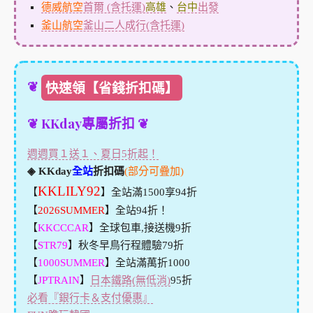
德威航空
首爾 (含托運)
高雄
、
台中
出發
釜山航空
釜山二人成行(含托運)
❦
快速領【省錢折扣碼】
❦ KKday專屬折扣 ❦
週週買１送１、夏日5折起！
◈ KKday
全站
折扣碼
(部分可疊加)
KKLILY92
【
】全站滿1500享94折
【
2026SUMMER
】全站94折！
【
KKCCCAR
】全球包車,接送機9折
【
STR79
】秋冬早鳥行程體驗79折
【
1000SUMMER
】全站滿萬折1000
【
JPTRAIN
】
日本鐵路(無低消)
95折
必看『銀行卡＆支付優惠』