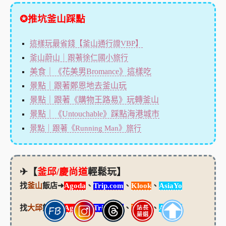
✪推坑釜山踩點
這樣玩最省錢【釜山通行證VBP】
釜山蔚山｜跟著徐仁國小旅行
美食｜《花美男Bromance》這樣吃
景點｜跟著鄭恩地去釜山玩
景點｜跟著《購物王路易》玩轉釜山
景點｜《Untouchable》踩點海港城市
景點｜跟著《Running Man》旅行
✈【
釜邱/慶尚道
輕鬆玩】
找
釜山
飯店➜
Agoda
、
Trip.com
、
Klook
、
AsiaYo
找
大邱
飯店➜
Agoda
、
Trip.com
、
Klook
、
AsiaYo