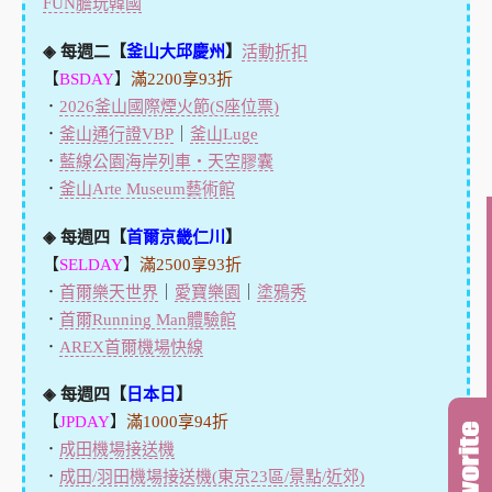
FUN膽玩韓國
◈ 每週二【
釜山大邱慶州
】
活動折扣
【
BSDAY
】
滿2200享93折
．
2026釜山國際煙火節(S座位票)
．
釜山通行證VBP
｜
釜山Luge
．
藍線公園海岸列車・天空膠囊
．
釜山Arte Museum藝術館
◈ 每週四【
首爾京畿仁川
】
【
SELDAY
】
滿2500享93折
．
首爾樂天世界
｜
愛寶樂園
｜
塗鴉秀
．
首爾Running Man體驗館
．
AREX首爾機場快線
◈ 每週四【
日本日
】
【
JPDAY
】
滿1000享94折
．
成田機場接送機
．
成田/羽田機場接送機(東京23區/景點/近郊)