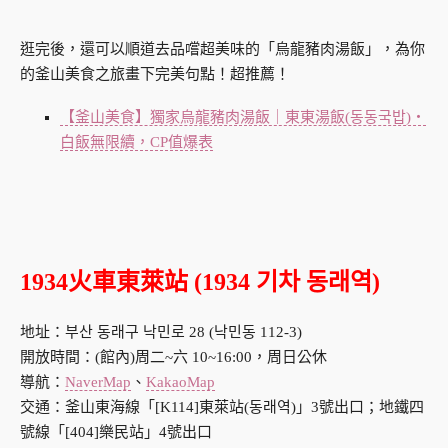
逛完後，還可以順道去品嚐超美味的「烏龍豬肉湯飯」，為你
的釜山美食之旅畫下完美句點！超推薦！
【釜山美食】獨家烏龍豬肉湯飯｜東東湯飯(동동국밥)・
白飯無限續，CP值爆表
1934火車東萊站 (1934 기차 동래역)
地址：부산 동래구 낙민로 28 (낙민동 112-3)
開放時間：(館內)周二~六 10~16:00，周日公休
導航：
NaverMap
、
KakaoMap
交通：釜山東海線「[K114]東萊站(동래역)」3號出口；地鐵四
號線「[404]樂民站」4號出口