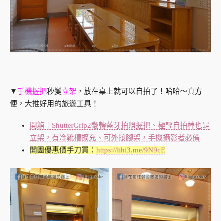
▼
手機握把
秒變
立架
，放在桌上就可以自拍了！哈哈～真方
便，大推好用的旅遊工具！
開箱｜ShutterGrip2翻轉藍牙拍照握把、極輕自拍棒也是
立架，有冷靴槽擴充、可外接腳架，手機攝影者必備
開團優惠價手刀買：
https://lihi3.me/9N9cE