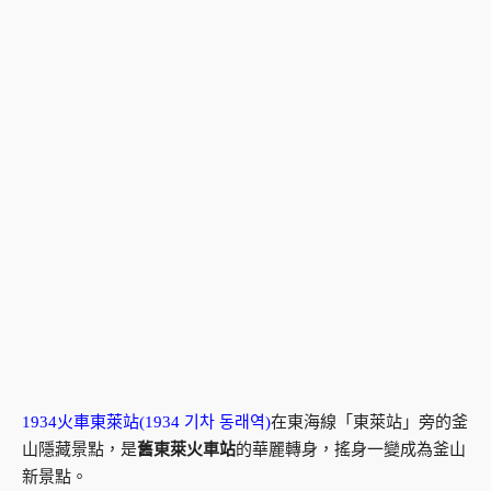
1934火車東萊站(1934 기차 동래역)
在東海線「東萊站」旁的釜
山隱藏景點，是
舊東萊火車站
的華麗轉身，搖身一變成為釜山
新景點。