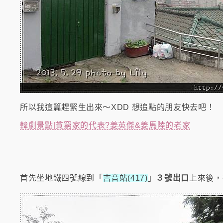
所以我這篇趕緊生出來～XDD 想追點的朋友快去吧！
韓劇景點|貧窮家的代表?姜英傑&姜馬陸的老家
首先坐地鐵四號線到「
吉音站(417)
」
３號出口
上來後，