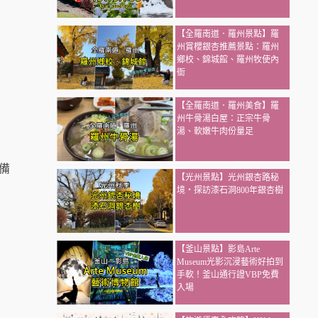
【全羅南道．羅州景點】羅
州賞櫻銀杏推薦景點：羅州
鄉校、錦城館、羅州牧使內
衙
【全羅南道．羅州美食】羅
州牛骨湯白屋：正宗牛骨
湯、軟嫩牛肉份量足
備
【光州景點】光州銀杏路秘
境・探訪漆石洞800年銀杏樹
【釜山景點】影島Arte
Museum光影沉浸藝術好拍到
手軟！釜山通行證VBP免費
入場