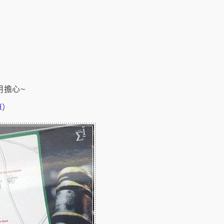
用擔心~
車
）