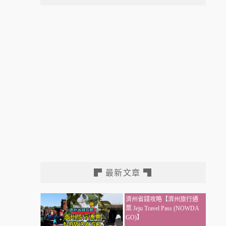
▛ 最新文章 ▜
濟州省錢攻略【濟州旅行通
票 Jeju Travel Pass (NOWDA
GO)】