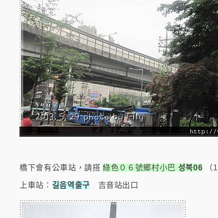
橋下會有公車站，請搭
綠色０６號鄉村小巴
성북06
（
上車站：
길음역출구
吉音站出口