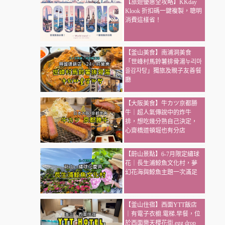
【旅遊優惠全攻略】KKday
Klook 折扣碼一鍵複製，聰明
消費這樣省！
【釜山美食】南浦洞美食
「世峰村馬鈴薯排骨湯누리마
을감자탕」獨旅及親子友善餐
廳
【大阪美食】牛カツ京都勝
牛｜超人氣傳說中的炸牛
排，想吃幾分熟自己決定，
心齋橋道頓堀也有分店
【蔚山景點】6-7月限定繡球
花｜長生浦鯨魚文化村，夢
幻花海與鯨魚主題一次滿足
【釜山住宿】西面YTT飯店
｜有電子衣櫥.電梯.早餐，位
於西面樂天櫻花街,egg drop