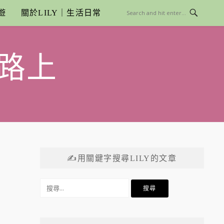
遊
關於LILY｜生活日常
路上
✍用關鍵字搜尋LILY的文章
搜
尋
關
鍵