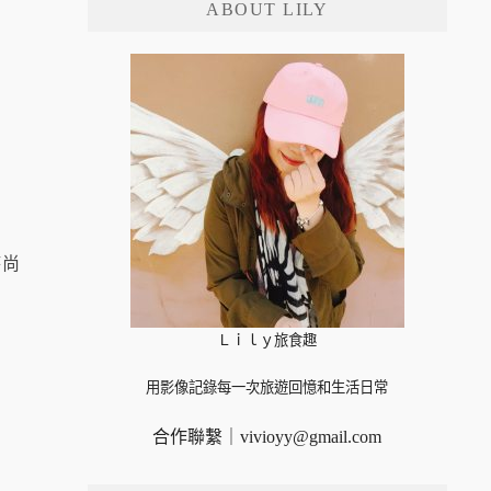
ABOUT LILY
字:
時尚
Ｌｉｌｙ旅食趣
用影像記錄每一次旅遊回憶和生活日常
合作聯繫｜
vivioyy@gmail.com