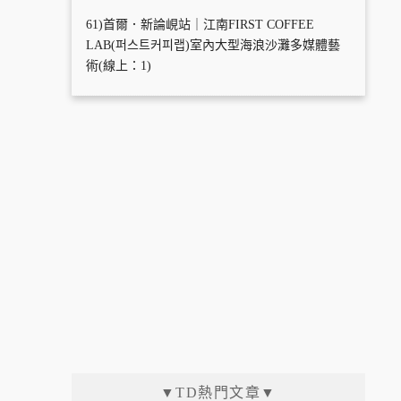
61)首爾．新論峴站｜江南FIRST COFFEE
LAB(퍼스트커피랩)室內大型海浪沙灘多媒體藝
術(線上：1)
▼TD熱門文章▼