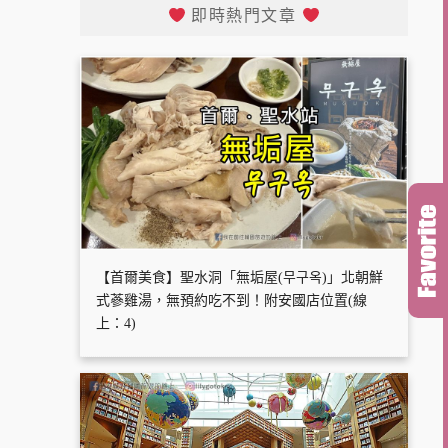
即時熱門文章
【首爾美食】聖水洞「無垢屋(무구옥)」北朝鮮
式蔘雞湯，無預約吃不到！附安國店位置(線
上：4)