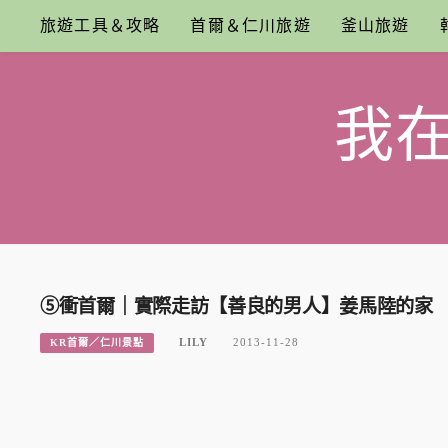
Skip
旅遊工具＆攻略
首爾＆仁川旅遊
釜山旅遊
to
content
我
⑤衝首爾｜實際走訪【善良的男人】姜馬陸的家
LILY
2013-11-28
KR首爾／仁川景點