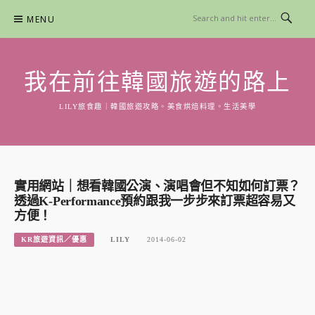
Skip
MENU
to
content
我在前往韓國旅遊的路上
LILY旅食趣｜韓國旅遊攻略。美食烘焙料理。生活美學
實用網站｜想看韓國公演、演唱會但不知如何訂票？
透過K-Performance預約跟我一步步來訂票超容易又
方便！
KR旅遊資訊／優惠
LILY
2014-06-02