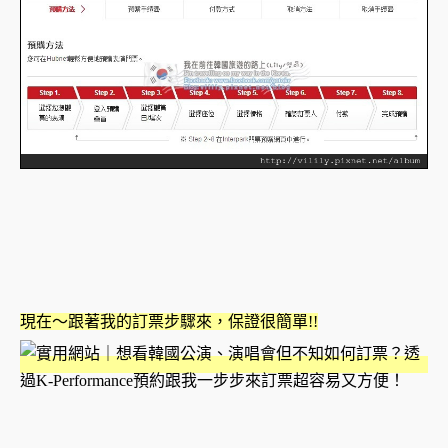
現在～跟著我的訂票步驟來，保證很簡單!!