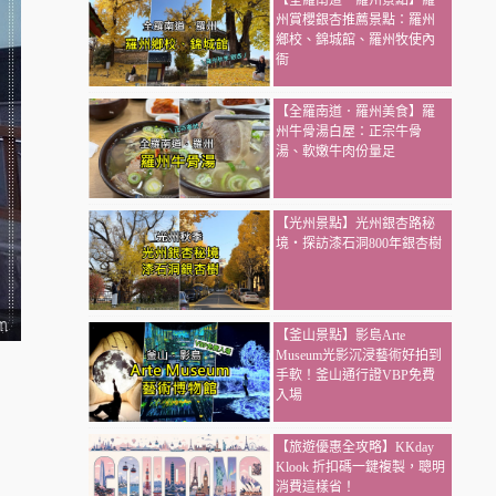
【全羅南道．羅州景點】羅
州賞櫻銀杏推薦景點：羅州
鄉校、錦城館、羅州牧使內
衙
【全羅南道．羅州美食】羅
州牛骨湯白屋：正宗牛骨
湯、軟嫩牛肉份量足
【光州景點】光州銀杏路秘
境・探訪漆石洞800年銀杏樹
【釜山景點】影島Arte
Museum光影沉浸藝術好拍到
手軟！釜山通行證VBP免費
入場
【旅遊優惠全攻略】KKday
Klook 折扣碼一鍵複製，聰明
消費這樣省！