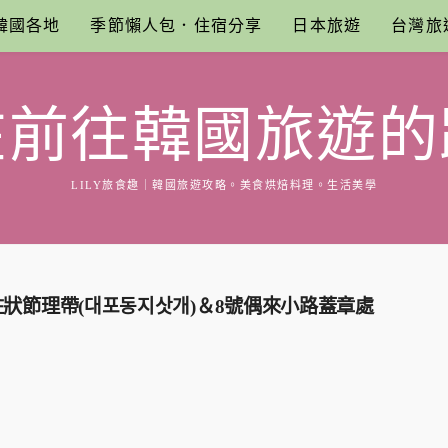
韓國各地
季節懶人包．住宿分享
日本旅遊
台灣旅
在前往韓國旅遊的
LILY旅食趣｜韓國旅遊攻略。美食烘焙料理。生活美學
狀節理帶(대포동지삿개)＆8號偶來小路蓋章處