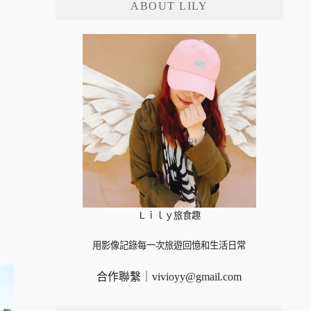
ABOUT LILY
字:
Ｌｉｌｙ旅食趣
用影像記錄每一次旅遊回憶和生活日常
合作聯繫｜
vivioyy@gmail.com