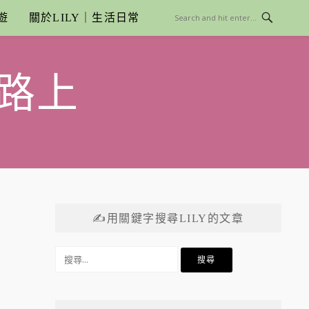
遊
關於LILY｜生活日常
路上
✍用關鍵字搜尋LILY的文章
搜
尋
關
鍵