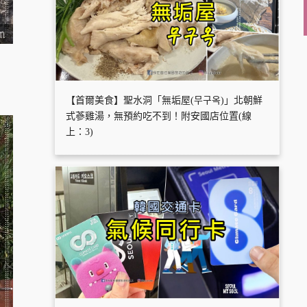
【首爾美食】聖水洞「無垢屋(무구옥)」北朝鮮
式蔘雞湯，無預約吃不到！附安國店位置(線
上：3)