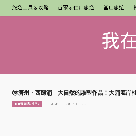
Skip
旅遊工具＆攻略
首爾＆仁川旅遊
釜山旅遊
to
content
我
㊳濟州．西歸浦｜大自然的雕塑作品：大浦海岸柱
LILY
2017-11-26
KR濟州島(제주)