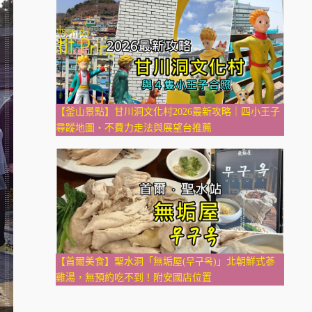
【釜山景點】甘川洞文化村2026最新攻略｜四小王子
尋蹤地圖・不費力走法與展望台推薦
【首爾美食】聖水洞「無垢屋(무구옥)」北朝鮮式蔘
雞湯，無預約吃不到！附安國店位置