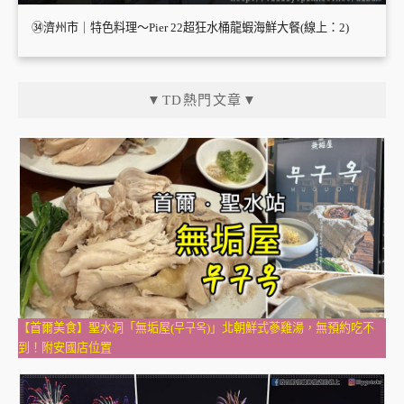
㉞濟州市｜特色料理～Pier 22超狂水桶龍蝦海鮮大餐(線上：2)
▼TD熱門文章▼
【首爾美食】聖水洞「無垢屋(무구옥)」北朝鮮式蔘雞湯，無預約吃不
到！附安國店位置