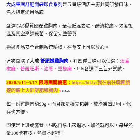
大成集團舒肥開袋即食系列
是五星級酒店主廚共同研發口味、
名人指定愛用品牌
嚴選CAS優質國產雞胸肉，全程低溫去腥、醃漬按摩、65度恆
溫及真空烹調殺菌，保留完整營養
通過食品安全管制系統驗證，在食安上可以放心。
這次團購了
大成
舒肥嫩雞胸肉
，有四種口味可以任選：
淡香
椒麻、普羅旺斯、油蔥、重椒麻
，Lily各選了三包來試試。
2020/5/11~5/17 限時團購優惠：
https://bit.ly/我在前往韓國旅
遊的路上火紅舒肥雞胸肉
每一份雞胸肉約90g，而且都是獨立包裝，放冷凍庫即可，保
存也方便。
即使是上班或露營，想吃再拿出來退冰、加熱就可以，每袋熱
量100卡有找，熱量不超標！