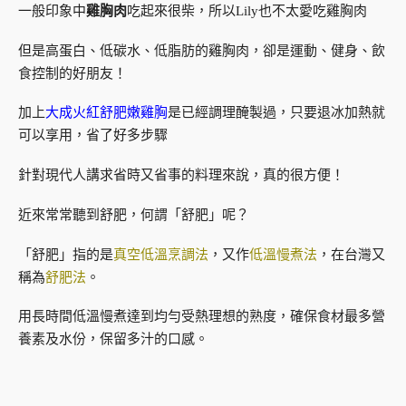
一般印象中
雞胸肉
吃起來很柴，所以Lily也不太愛吃雞胸肉
但是高蛋白、低碳水、低脂肪的雞胸肉，卻是運動、健身、飲
食控制的好朋友！
加上
大成火紅舒肥嫩雞胸
是已經調理醃製過，只要退冰加熱就
可以享用，省了好多步驟
針對現代人講求省時又省事的料理來說，真的很方便！
近來常常聽到舒肥，何謂「舒肥」呢？
「舒肥」指的是
真空低溫烹調法
，又作
低溫慢煮法
，在台灣又
稱為
舒肥法
。
用長時間低溫慢煮達到均勻受熱理想的熟度，確保食材最多營
養素及水份，保留多汁的口感。