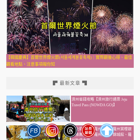
【韓國慶典】首爾世界煙火節(서울세계불꽃축제)｜實際觀後心得、最佳
觀看地點、注意事項報你知
▛ 最新文章 ▜
濟州省錢攻略【濟州旅行通票 Jeju
Travel Pass (NOWDA GO)】
【全羅南道．羅州景點】羅州賞櫻銀
杏推薦景點：羅州鄉校、錦城館、羅