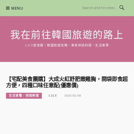
Skip
MENU
to
content
我在前往韓國旅遊的路上
LILY旅食趣｜韓國旅遊攻略。美食烘焙料理。生活美學
【宅配美食團購】大成火紅舒肥嫩雞胸，開袋即食超
方便，四種口味任意配(優惠價)
生活家電 / 烘焙料理
LILY
2020-05-08