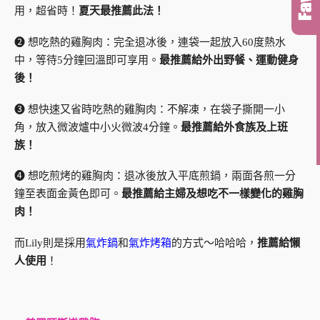
用，超省時！
夏天最推薦此法！
❷ 想吃熱的雞胸肉：完全退冰後，連袋一起放入60度熱水
中，等待5分鐘回溫即可享用。
最推薦給外出野餐、運動健身
後！
❸ 想快速又省時吃熱的雞胸肉：不解凍，在袋子撕開一小
角，放入微波爐中小火微波4分鐘。
最推薦給外食族及上班
族！
❹ 想吃煎烤的雞胸肉：退冰後放入平底煎鍋，兩面各煎一分
鐘至表面金黃色即可。
最推薦給主婦及想吃不一樣變化的雞胸
肉！
而Lily則是採用
氣炸鍋
和
氣炸烤箱
的方式～哈哈哈，
推薦給懶
人使用
！