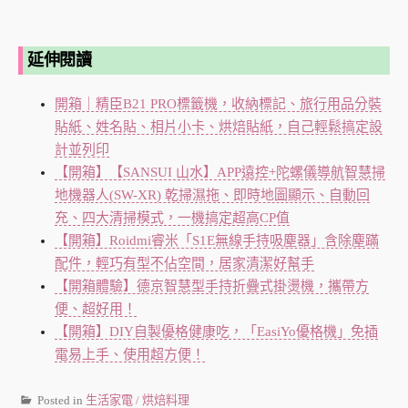
延伸閱讀
開箱｜精臣B21 PRO標籤機，收納標記、旅行用品分裝
貼紙、姓名貼、相片小卡、烘焙貼紙，自己輕鬆搞定設
計並列印
【開箱】【SANSUI 山水】APP遠控+陀螺儀導航智慧掃
地機器人(SW-XR) 乾掃濕拖、即時地圖顯示、自動回
充、四大清掃模式，一機搞定超高CP值
【開箱】Roidmi睿米「S1E無線手持吸塵器」含除塵蹣
配件，輕巧有型不佔空間，居家清潔好幫手
【開箱體驗】德京智慧型手持折疊式掛燙機，攜帶方
便、超好用！
【開箱】DIY自製優格健康吃，「EasiYo優格機」免插
電易上手、使用超方便！
Posted in
生活家電 / 烘焙料理