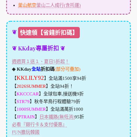
釜山航空
釜山二人成行(含托運)
❦
快速領【省錢折扣碼】
❦ KKday專屬折扣 ❦
週週買１送１、夏日5折起！
◈ KKday
全站
折扣碼
(部分可疊加)
KKLILY92
【
】全站滿1500享94折
【
2026SUMMER
】全站94折！
【
KKCCCAR
】全球包車,接送機9折
【
STR79
】秋冬早鳥行程體驗79折
【
1000SUMMER
】全站滿萬折1000
【
JPTRAIN
】
日本鐵路(無低消)
95折
必看『銀行卡＆支付優惠』
FUN膽玩韓國