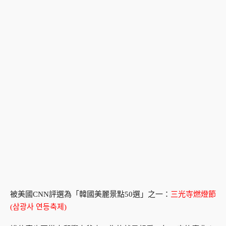
被美國CNN評選為「韓國美麗景點50選」之一：
三光寺燃燈節
(삼광사 연등축제)