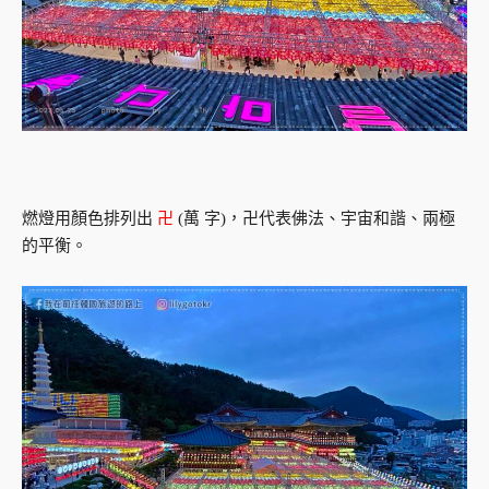
燃燈用顏色排列出
卍
(萬 字)，卍代表佛法、宇宙和諧、兩極
的平衡。