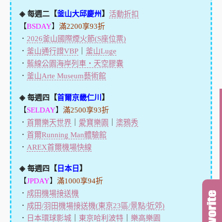
◈ 每週二【
釜山大邱慶州
】
活動折扣
【
BSDAY
】
滿2200享93折
．
2026釜山國際煙火節(S座位票)
．
釜山通行證VBP
｜
釜山Luge
．
藍線公園海岸列車・天空膠囊
．
釜山Arte Museum藝術館
◈ 每週四【
首爾京畿仁川
】
【
SELDAY
】
滿2500享93折
．
首爾樂天世界
｜
愛寶樂園
｜
塗鴉秀
．
首爾Running Man體驗館
．
AREX首爾機場快線
◈ 每週四【
日本日
】
【
JPDAY
】
滿1000享94折
．
成田機場接送機
．
成田/羽田機場接送機(東京23區/景點/近郊)
．
日本環球影城
｜
東京哈利波特
｜
樂高樂園