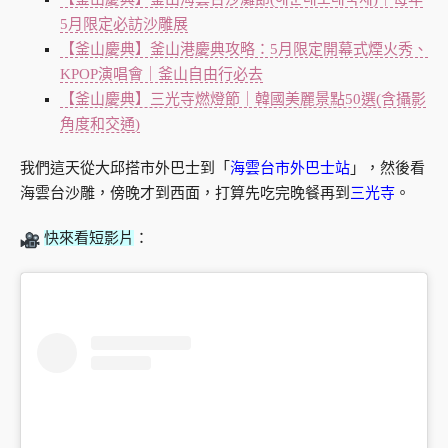
5月限定必訪沙雕展
【釜山慶典】釜山港慶典攻略：5月限定開幕式煙火秀、
KPOP演唱會｜釜山自由行必去
【釜山慶典】三光寺燃燈節｜韓國美麗景點50選(含攝影
角度和交通)
我們這天從大邱搭市外巴士到「
海雲台市外巴士站
」，然後看
海雲台沙雕，傍晚才到西面，打算先吃完晚餐再到
三光寺
。
快來看短影片
：