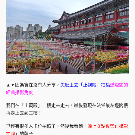
▲▼因為實在沒有人分享，
怎麼上去「止觀殿」拍攝
燃燈節的
經典攝影角度
我們在「止觀殿」二樓走來走去，最後發現在法堂最左邊閣樓
再走上去到三樓！
已經有很多人卡位拍照了，然後我看到「
晚上８點後禁止攝影
拍照
」的牌子…