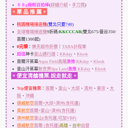
６８g極輕自拍棒
(
詳細介紹
、
手刀買
)
。單 品 推 薦。
桃園機場接送機
(雙北只要740)
全球機場接送機
9折碼:
KKCCCAR
(雙北675/曼谷350/
首爾1300起)
0元領
：
樂天超市折價
｜
TABA計程車
超值
神卡
釜山通行證
：
KKday
、
Klook
首爾汗蒸幕
Aqua Field高陽
激推
KKday
、
Klook
釜山汗蒸幕
新世界Spa Land
激推
KKday
、
Klook
。便宜清艙機票.說走就走。
Trip便宜機票
：
首爾
、
釜山
、
大邱
、
清州
、
東京
、
大
阪
、
沖繩
德威航空
首爾×大邱×濟州(含托運)
真航空
首爾×釜山×濟州(含托運)
濟州航空
釜山(含托運,可加VBP)
德威航空
首爾 (含托運)
高雄
、
台中
出發