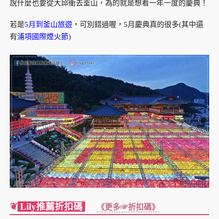
說什麼也要從大邱衝去釜山，為的就是想看一年一度的慶典！
若是
5月到釜山旅遊
，可別錯過喔，5月慶典真的很多(其中還
有
浦項國際煙火節
)
❦
Lily推薦折扣碼
《更多☞折扣碼》