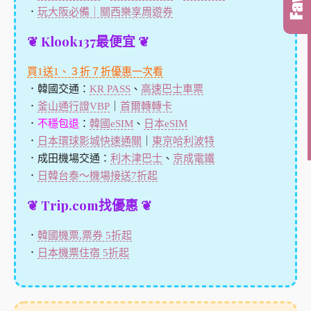
．
玩大阪必備｜關西樂享周遊券
❦ Klook137最便宜 ❦
買1送1、３折７折優惠一次看
．韓國交通：
KR PASS
、
高速巴士車票
．
釜山通行證VBP
｜
首爾轉轉卡
．
不穩包退
：
韓國eSIM
、
日本eSIM
．
日本環球影城快速通關
｜
東京哈利波特
．成田機場交通：
利木津巴士
、
京成電鐵
．
日韓台泰～機場接送7折起
❦ Trip.com找優惠 ❦
．
韓國機票,票券 5折起
．
日本機票住宿 5折起