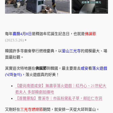
每年
農曆4月8日
是釋迦牟尼誕生記念日，也就是
佛誕節
(2023.5.26)
。
韓國許多寺廟會舉行燃燈慶典，以
釜山三光寺
的規模最大、場
面最壯觀。
其實這次特地選在
佛誕節
到韓國，最主要是去
咸安
看
落火遊戲
(낙화놀이)，
落火遊戲真的好美！
【慶尚南道咸安】無盡亭落火遊戲｜紅丹心、21世紀大
君夫人 多部韓劇拍攝地
【首爾景點】曹溪寺｜市區粉黛亂子草，鄰近仁寺洞
又剛好在
三光寺燃燈節
期間，就安排一天從大邱到釜山。