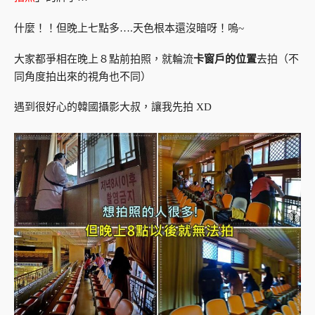
什麼！！但晚上七點多….天色根本還沒暗呀！嗚~
大家都爭相在晚上８點前拍照，就輪流
卡窗戶的位置
去拍（不
同角度拍出來的視角也不同）
遇到很好心的韓國攝影大叔，讓我先拍 XD