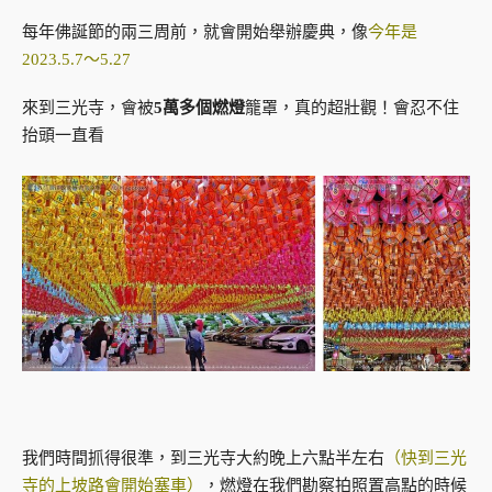
每年佛誕節的兩三周前，就會開始舉辦慶典，像
今年是
2023.5.7～5.27
來到三光寺，會被
5萬多個燃燈
籠罩，真的超壯觀！會忍不住
抬頭一直看
我們時間抓得很準，到三光寺大約晚上六點半左右
（快到三光
寺的上坡路會開始塞車）
，燃燈在我們勘察拍照置高點的時候