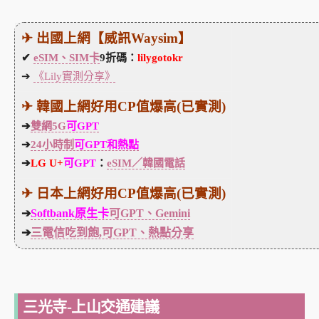
✈ 出國上網【威訊Waysim】
✔
eSIM、SIM卡
9折碼：
lilygotokr
➔
《Lily實測分享》
✈ 韓國上網好用CP值爆高(已實測)
➔
雙網5G
可GPT
➔
24小時制
可GPT和熱點
➔
LG U+
可GPT
：
eSIM／韓國電話
✈ 日本上網好用CP值爆高(已實測)
➔
Softbank原生卡
可GPT、Gemini
➔
三電信吃到飽,可GPT、熱點分享
三光寺-上山交通建議