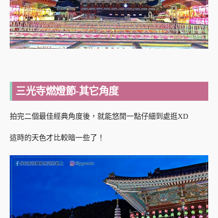
三光寺燃燈節-其它角度
拍完二個最佳經典角度後，就能悠閒一點仔細到處逛XD
這時的天色才比較暗一些了！