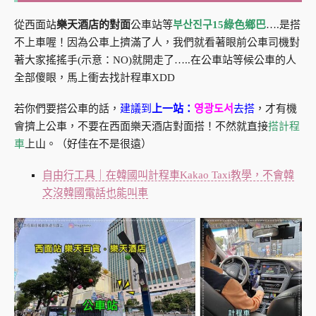
從西面站
樂天酒店的對面
公車站等
부산진구15綠色鄉巴
….是搭
不上車喔！因為公車上擠滿了人，我們就看著眼前公車司機對
著大家搖搖手(示意：NO)就開走了…..在公車站等候公車的人
全部傻眼，馬上衝去找計程車XDD
若你們要搭公車的話，
建議到
上一站：
영광도서
去搭
，才有機
會擠上公車，不要在西面樂天酒店對面搭！不然就直接
搭計程
車
上山。（好佳在不是很遠）
自由行工具｜在韓國叫計程車Kakao Taxi教學，不會韓
文沒韓國電話也能叫車