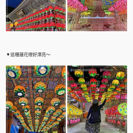
▼這種蓮花燈好漂亮～