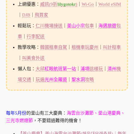
上網優惠：
威訊(9折
lilygotokr
)
｜
Wi-Go
｜
World eSIM
｜
DJB
｜
飛買家
輕鬆玩：
仁川機場接送
｜
釜山小宗
包車
｜
海邁旅遊
包
車
｜
行李配送
教學攻略：
韓國租車自駕
｜
租機車玩慶州
｜
叫計程車
｜
叫美食外送
懶人包：
大邱
紅眼航班第一站
｜
浦項
這樣玩
｜
清州
機
場交通
｜
玩遍
光州全羅道
｜
聖水洞
攻略
每年5月份
的釜山有三大慶典：
海雲台沙灘節、釜山港慶典、
三光寺燃燈節
，不要錯過難得的機會！
【釜山慶典】釜山海雲台沙灘節(해운대모래축제)｜每年