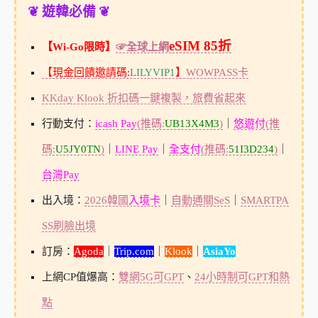
❦ 遊韓必備 ❦
eSIM 85折
【Wi-Go限時】
☞全球上網
【現金回饋邀請碼:
LILYVIP1
】
WOWPASS卡
KKday Klook 折扣碼一鍵複製，旅費省起來
行動支付：
icash Pay
(推碼:
UB13X4M3
)
｜
悠遊付
(推
碼:
U5JY0TN
)
｜
LINE Pay
｜
全支付
(推碼:
51I3D234
)
｜
台灣Pay
出入境：
2026韓國
入境卡
｜
自動通關SeS
｜
SMARTPA
SS刷臉出境
訂房：
Agoda
｜
Trip.com
｜
Klook
｜
AsiaYo
上網CP值爆高：
雙網5G可GPT
、
24小時制可GPT和熱
點