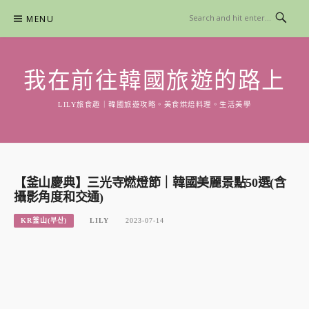
Skip
MENU
to
content
我在前往韓國旅遊的路上
LILY旅食趣｜韓國旅遊攻略。美食烘焙料理。生活美學
【釜山慶典】三光寺燃燈節｜韓國美麗景點50選(含
攝影角度和交通)
KR釜山(부산)
LILY
2023-07-14