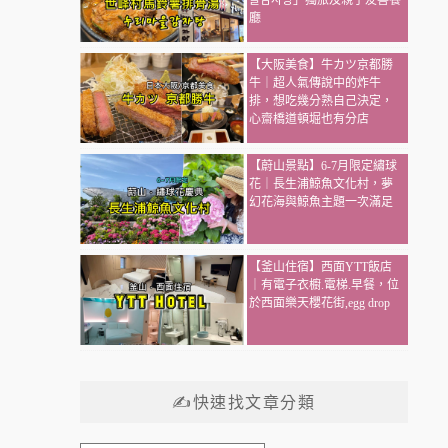
을감자탕」獨旅及親子友善餐
廳
【大阪美食】牛カツ京都勝
牛｜超人氣傳說中的炸牛
排，想吃幾分熟自己決定，
心齋橋道頓堀也有分店
【蔚山景點】6-7月限定繡球
花｜長生浦鯨魚文化村，夢
幻花海與鯨魚主題一次滿足
【釜山住宿】西面YTT飯店
｜有電子衣櫥.電梯.早餐，位
於西面樂天櫻花街,egg drop
✍快速找文章分類