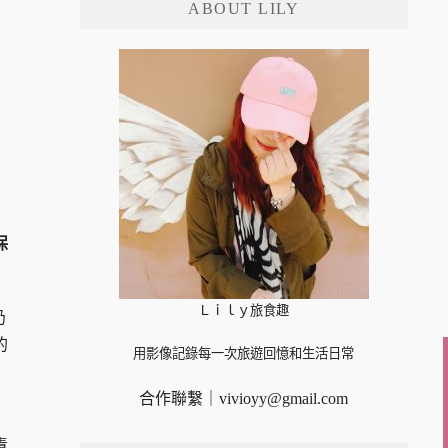
ABOUT LILY
字:
保
Ｌｉｌｙ旅食趣
仍
的
用影像記錄每一次旅遊回憶和生活日常
合作聯繫｜
vivioyy@gmail.com
，
責