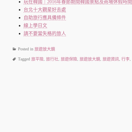
玩在韓國｜2016年春節期間韓國景點及商場休假時間
台北十大觀星好去處
自助旅行應具備條件
線上學日文
請不要當失格的旅人
Posted in
旅遊放大鏡
Tagged
旅平險
,
旅行社
,
旅遊保險
,
旅遊放大鏡
,
旅遊資訊
,
行李
,