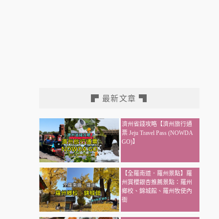
▛ 最新文章 ▜
濟州省錢攻略【濟州旅行通
票 Jeju Travel Pass (NOWDA
GO)】
【全羅南道．羅州景點】羅
州賞櫻銀杏推薦景點：羅州
鄉校、錦城館、羅州牧使內
衙