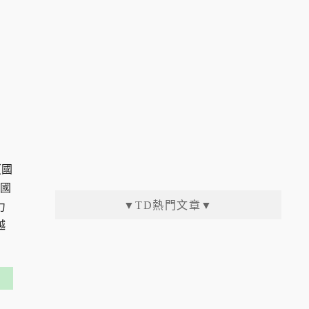
（國
（國
▼TD熱門文章▼
力
越