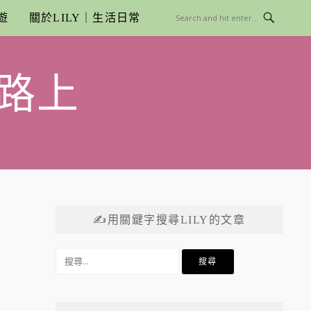
遊
關於LILY｜生活日常
路上
✍用關鍵字搜尋LILY的文章
搜
尋
關
鍵