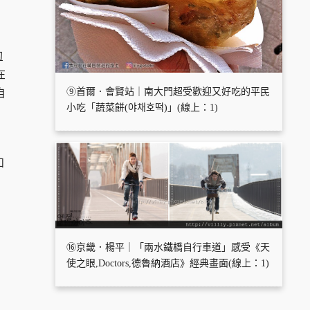
的
在
⑨首爾．會賢站｜南大門超受歡迎又好吃的平民
自
小吃「蔬菜餅(야채호떡)」(線上：1)
和
⑯京畿．楊平｜「兩水鐵橋自行車道」感受《天
使之眼,Doctors,德魯納酒店》經典畫面(線上：1)