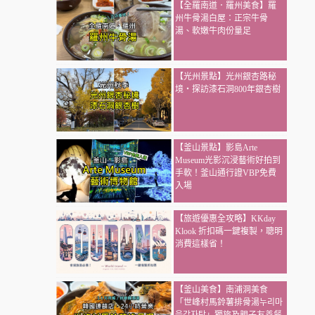
【全羅南道．羅州美食】羅
州牛骨湯白屋：正宗牛骨
湯、軟嫩牛肉份量足
【光州景點】光州銀杏路秘
境・探訪漆石洞800年銀杏樹
【釜山景點】影島Arte
Museum光影沉浸藝術好拍到
手軟！釜山通行證VBP免費
入場
【旅遊優惠全攻略】KKday
Klook 折扣碼一鍵複製，聰明
消費這樣省！
【釜山美食】南浦洞美食
「世峰村馬鈴薯排骨湯누리마