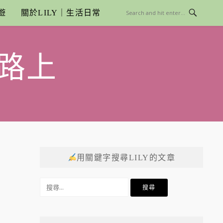
遊
關於LILY｜生活日常
路上
用關鍵字搜尋LILY的文章
搜
尋
關
鍵