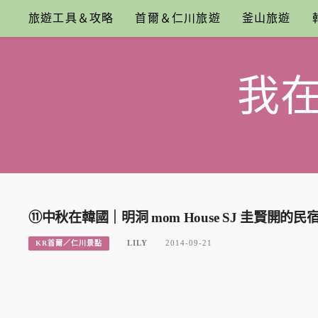
Skip
旅遊工具＆攻略
首爾＆仁川旅遊
釜山旅遊
to
content
我
⑪中秋在韓國｜明洞 mom House SJ 圭賢開的
LILY
2014-09-21
KR首爾／仁川景點