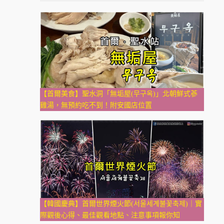
【首爾美食】聖水洞「無垢屋(무구옥)」北朝鮮式蔘
雞湯，無預約吃不到！附安國店位置
【韓國慶典】首爾世界煙火節(서울세계불꽃축제)｜實
際觀後心得、最佳觀看地點、注意事項報你知