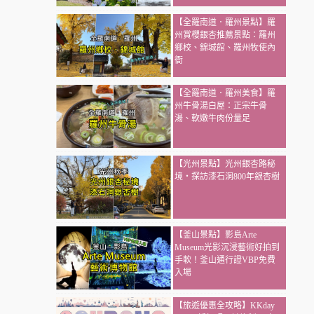
【全羅南道．羅州景點】羅
州賞櫻銀杏推薦景點：羅州
鄉校、錦城館、羅州牧使內
衙
【全羅南道．羅州美食】羅
州牛骨湯白屋：正宗牛骨
湯、軟嫩牛肉份量足
【光州景點】光州銀杏路秘
境・探訪漆石洞800年銀杏樹
【釜山景點】影島Arte
Museum光影沉浸藝術好拍到
手軟！釜山通行證VBP免費
入場
【旅遊優惠全攻略】KKday