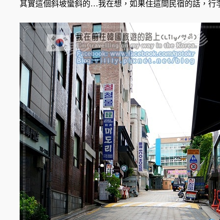
其實這個斜坡蠻斜的…我在想，如果住這間民宿的話，行李