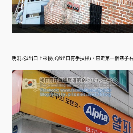
明洞2號出口上來後(3號出口有手扶梯)，直走第一個巷子右