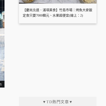
【慶尚北道．浦項美食】竹島市場｜烤魚大麥飯
定食只要7000韓元、水果超便宜(線上：2)
▼TD熱門文章▼