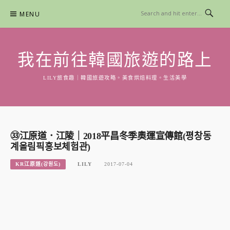
Skip
MENU
to
content
我在前往韓國旅遊的路上
LILY旅食趣｜韓國旅遊攻略。美食烘焙料理。生活美學
㉝江原道．江陵｜2018平昌冬季奧運宣傳館(평창동
계올림픽홍보체험관)
KR江原道(강원도)
LILY
2017-07-04