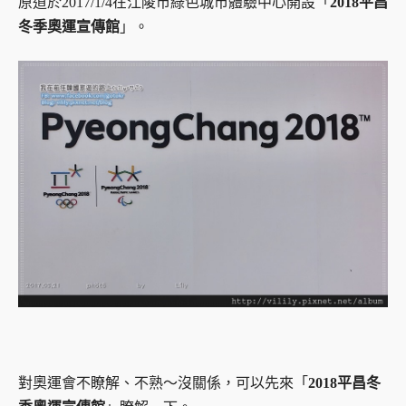
原道於2017/1/4在江陵市綠色城市體驗中心開設「
2018平昌
冬季奧運宣傳館
」。
對奧運會不瞭解、不熟～沒關係，可以先來「
2018平昌冬