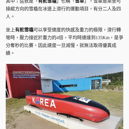
其中 ↓ 這就是「
有舵雪橇
」也稱「
雪車
」，雪車是乘坐可
操縱方向的雪橇在冰道上滑行的運動項目，有分二人及四
人。
坐上
有舵雪橇
可以享受速度的快感及重力的極限，滑行轉
彎時，壓力接近於重力的4倍，平均時速達到135Km，是爭
分奪秒的比賽，因此速度一旦減慢，就無法取得優異成
績。