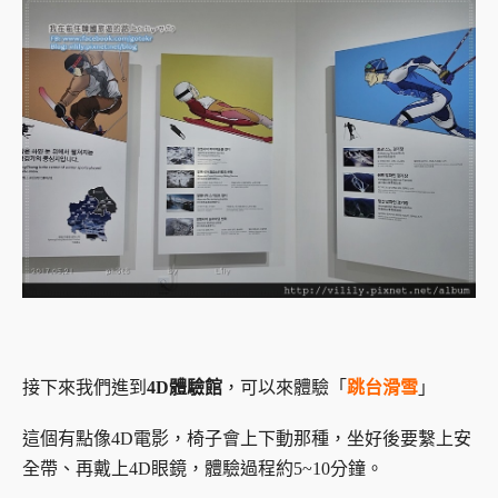
接下來我們進到
4D體驗館
，可以來
體驗「
跳台滑雪
」
這個有點像4D電影，椅子會上下動那種，坐好後要繫上安
全帶、再戴上4D眼鏡，體驗過程約5~10分鐘。