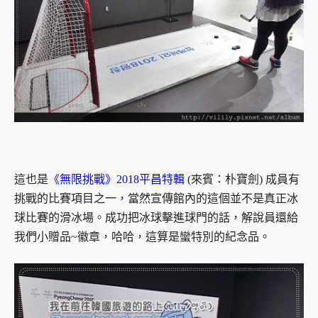
這也是
《無限挑戰》2018平昌特輯
(來賓：朴寶劍) 成員有
挑戰的比賽項目之一，當然宣傳館內的這個並不是真正冰
球比賽的滑冰場。成功把冰球擊進球門的話，解說員還給
我們小贈品~徽章，哈哈，這算是蠻特別的紀念品。