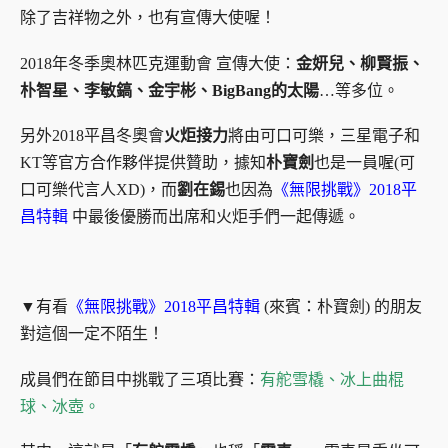
除了吉祥物之外，也有宣傳大使喔！
2018年冬季奧林匹克運動會
宣傳大使：
金妍兒、柳賢振、
朴智星、李敏鎬、金宇彬、BigBang的太陽
…等多位。
另外2018平昌冬奧會
火炬接力
將由可口可樂，三星電子和
KT等官方合作夥伴提供贊助，據知
朴寶劍
也是一員喔(可
口可樂代言人XD)，而
劉在錫
也因為
《無限挑戰》2018平
昌特輯
中
最後優勝而出席和火炬手們一起傳遞。
▼有看
《無限挑戰》2018平昌特輯
(來賓：朴寶劍) 的朋友
對這個一定不陌生！
成員們在節目中挑戰了三項比賽：
有舵雪橇、冰上曲棍
球、冰壺。