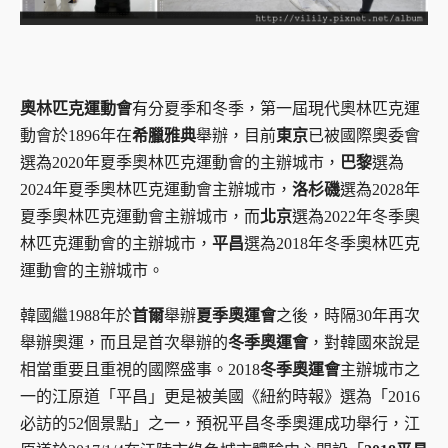
奧林匹克運動會
有分夏季和冬季，第一屆現代奧林匹克運
動會於1896年在
希臘雅典
舉辦，目前
東京
已被國際奧委會
選為2020年夏季奧林匹克運動會的主辦城市，
巴黎
選為
2024年夏季奧林匹克運動會主辦城市，
洛杉磯
選為2028年
夏季奧林匹克運動會主辦城市，而
北京
選為2022年冬季奧
林匹克運動會的主辦城市，
平昌
選為2018年冬季奧林匹克
運動會的主辦城市。
韓國繼1988年於
首爾
舉辦
夏季奧運會
之後，時隔30年再次
舉辦奧運，而且是首次舉辦的
冬季奧運會
，對韓國來說是
相當重要且重視的國際盛事。2018
冬季奧運會
主辦城市之
一的江原道「平昌」更是被美國《紐約時報》選為「2016
必訪的52個景點」之一，預祝平昌冬季奧運成功舉行，江