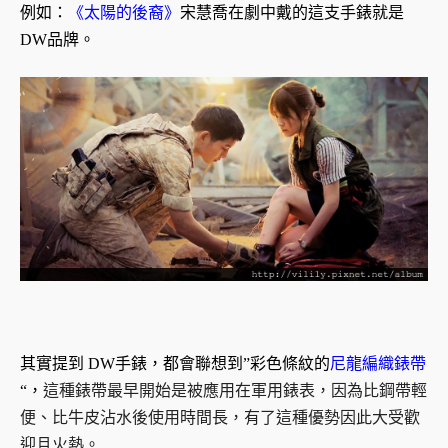
例如：
《太陽的後裔》
宋慧喬在劇中戴的這支手錶就是
DW品牌。
其實提到 DW手錶，都會聯想到”彩色條紋的
尼龍編織錶帶
“，
這種錶帶最早開始是被應用在軍用錶表，因為比鋼帶輕
便、比牛皮沾水後使用時間長，有了這種優勢因此大受歡
迎且火熱。