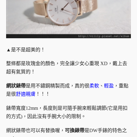
▲是不是超美的！
整條都是玫瑰金的顏色，完全讓少女心重現 XD，戴上去
超有氣質的！
網狀錶帶
是用不鏽鋼精製而成，真的很
柔軟
、
輕盈
，重點
是很
舒適親膚
！！！
錶帶寬度12mm，長度則是可隨手腕來輕鬆調節(它是用扣
的方式)，因此沒有手腕大小的限制。
網狀錶帶也可以有替換喔，
可換錶帶
是DW手錶的特色之