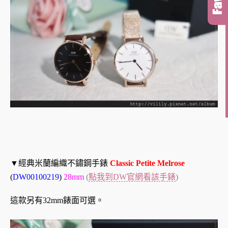
▼經典米蘭編織不鏽鋼手錶
Classic Petite Melrose
(
DW00100219
)
28mm
(
點我到DW官網看該手錶
)
這款另有32mm錶面可選。