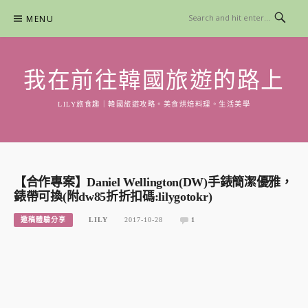
Skip
MENU
to
content
我在前往韓國旅遊的路上
LILY旅食趣｜韓國旅遊攻略。美食烘焙料理。生活美學
【合作專案】Daniel Wellington(DW)手錶簡潔優雅，
錶帶可換(附dw85折折扣碼:lilygotokr)
邀稿體驗分享
LILY
2017-10-28
1