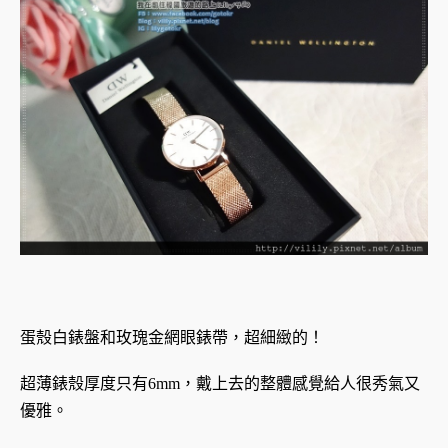
蛋殼白錶盤和玫瑰金網眼錶帶，超細緻的！
超薄錶殼厚度只有6mm，戴上去的整體感覺給人很秀氣又
優雅。