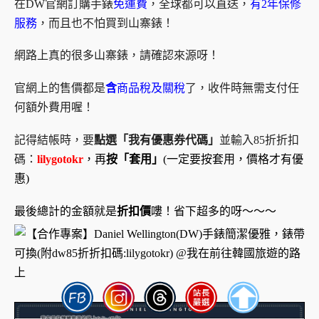
在DW官網訂購手錶
免運費
，全球都可以直送，
有2年保修
服務
，而且也不怕買到山寨錶！
網路上真的很多山寨錶，請確認來源呀！
官網上的售價都是
含
商品稅及關稅
了，收件時無需支付任
何額外費用喔！
記得結帳時，要
點選「我有優惠券代碼」
並輸入85折折扣
碼：
lilygotokr
，再
按「套用」
(一定要按套用，價格才有優
惠)
最後總計的金額就是
折扣價
嘍！省下超多的呀～～～