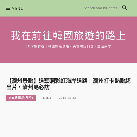
Skip
MENU
to
content
我在前往韓國旅遊的路上
LILY旅食趣｜韓國旅遊攻略。美食烘焙料理。生活美學
【濟州景點】道頭洞彩虹海岸道路｜濟州打卡熱點超
出片，濟州島必訪
KR濟州島(제주)
LILY
2019-05-23