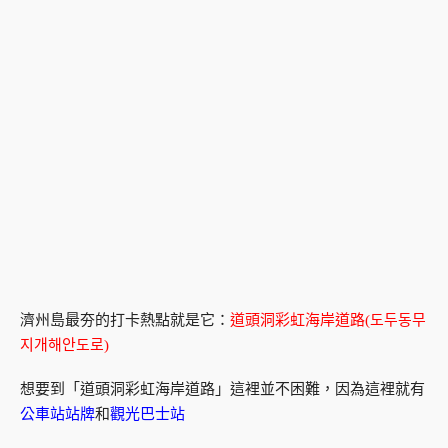
濟州島最夯的打卡熱點就是它：
道頭洞彩虹海岸道路(도두동무
지개해안도로)
想要到「道頭洞彩虹海岸道路」這裡並不困難，因為這裡就有
公車站站牌
和
觀光巴士站