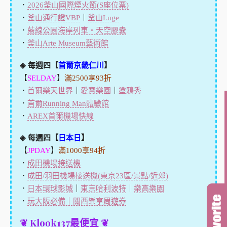
．
2026釜山國際煙火節(S座位票)
．
釜山通行證VBP
｜
釜山Luge
．
藍線公園海岸列車・天空膠囊
．
釜山Arte Museum藝術館
◈ 每週四【
首爾京畿仁川
】
【
SELDAY
】
滿2500享93折
．
首爾樂天世界
｜
愛寶樂園
｜
塗鴉秀
．
首爾Running Man體驗館
．
AREX首爾機場快線
◈ 每週四【
日本日
】
【
JPDAY
】
滿1000享94折
．
成田機場接送機
．
成田/羽田機場接送機(東京23區/景點/近郊)
．
日本環球影城
｜
東京哈利波特
｜
樂高樂園
．
玩大阪必備｜關西樂享周遊券
❦ Klook137最便宜 ❦