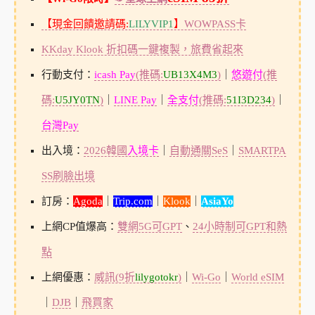
【現金回饋邀請碼:
LILYVIP1
】
WOWPASS卡
KKday Klook 折扣碼一鍵複製，旅費省起來
行動支付：
icash Pay
(推碼:
UB13X4M3
)
｜
悠遊付
(推
碼:
U5JY0TN
)
｜
LINE Pay
｜
全支付
(推碼:
51I3D234
)
｜
台灣Pay
出入境：
2026韓國
入境卡
｜
自動通關SeS
｜
SMARTPA
SS刷臉出境
訂房：
Agoda
｜
Trip.com
｜
Klook
｜
AsiaYo
上網CP值爆高：
雙網5G可GPT
、
24小時制可GPT和熱
點
上網優惠：
威訊(9折
lilygotokr
)
｜
Wi-Go
｜
World eSIM
｜
DJB
｜
飛買家