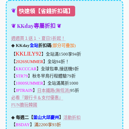
❦
快速領【省錢折扣碼】
❦ KKday專屬折扣 ❦
週週買１送１、夏日5折起！
◈ KKday
全站
折扣碼
(部分可疊加)
KKLILY92
【
】全站滿1500享94折
【
2026SUMMER
】全站94折！
【
KKCCCAR
】全球包車,接送機9折
【
STR79
】秋冬早鳥行程體驗79折
【
1000SUMMER
】全站滿萬折1000
【
JPTRAIN
】
日本鐵路(無低消)
95折
必看『銀行卡＆支付優惠』
FUN膽玩韓國
◈ 每週二【
釜山大邱慶州
】
活動折扣
【
BSDAY
】
滿2200享93折