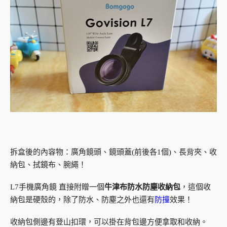
拆盒後的內容物：廣角鏡頭、鏡頭蓋(前後各1個)、長背夾、收
納包、拭鏡布、腕繩！
L7手機廣角鏡 直接附贈一個
牛津布防水防塵收納包
，這個收
納包是硬殼的，除了防水、防塵之外也還有
防撞
效果！
收納包側邊有登山扣環，可以掛在背包邊方便拿取和收納。