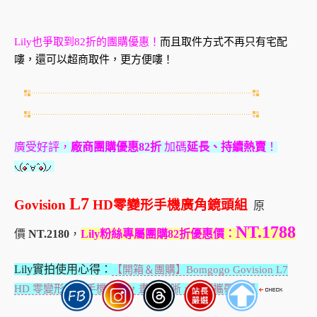
Lily也爭取到82折的團購優惠！
而且取件方式不再只有宅配
嘍，還可以超商取件，更方便嘍！
廣受好評，
廠商團購優惠82折
加碼
延長、持續熱賣
！
L7
Govision
HD零變形手機廣角鏡頭組
原
NT.1788
價
NT.2180
，
Lily粉絲專屬團購82折優惠價：
Lily實拍使用心得：
【開箱＆團購】Bomgogo Govision L7
HD 零變形廣角手機鏡頭，畫質清晰、輕巧攜帶方便