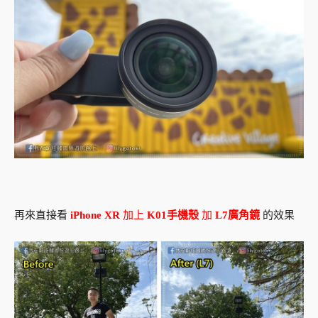
再來直接看
iPhone XR
加上
K01手機殼
加
L7廣角鏡
的效果