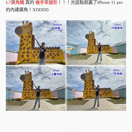
L7廣角鏡
真的
幾乎零變形
！！！光這點就贏了iPhone 11 pro
的內建廣角！XDDDD