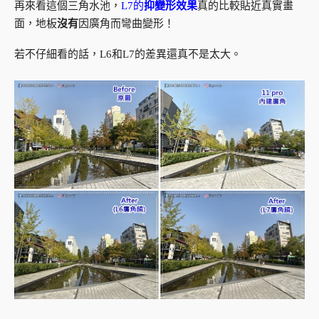
再來看這個三角水池，
L7的
抑變形效果
真的比較貼近真實畫
面，地板
沒有
因廣角而彎曲變形！
若不仔細看的話，L6和L7的差異還真不是太大。