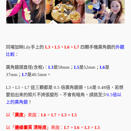
同場加映Lily手上的
L3、L5、L6、L7
四顆手機廣角鏡的
外觀
比較
：
廣角鏡頭直徑(含框)：
L3
是58mm；
L5
是52mm；
L6
是
37mm；
L7
是40.5mm。
L3、L5、L7 這三顆都是 0.5 倍廣角鏡頭，L6是 0.48倍，若想
要拍出來的照片不誇張變形、不會有暗角，請挑至少
0.5倍以
上的廣角鏡
！
以「
廣度
」來說：
L6 > L7 > L3 = L5
以「
邊緣畫質
清晰度
」來說：
L7 > L6
> L3 > L5