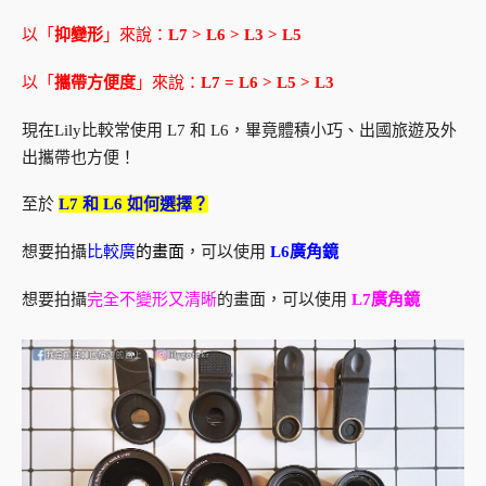
以「
抑變形
」來說：
L7 > L6 > L3 > L5
以「
攜帶方便度
」來說：
L7 = L6 > L5 > L3
現在Lily比較常使用 L7 和 L6，畢竟體積小巧、出國旅遊及外
出攜帶也方便！
至於
L7 和 L6 如何選擇？
想要拍攝
比較廣
的畫面
，可以使用
L6廣角鏡
想要拍攝
完全不變形又清晰
的畫面，可以使用
L7廣角鏡