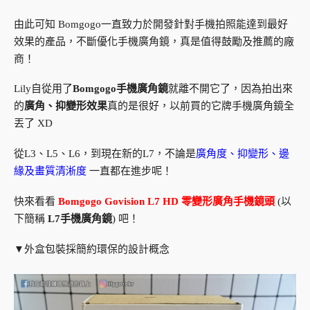
由此可知 Bomgogo一直致力於開發針對手機拍照能達到最好
效果的產品，不斷優化手機廣角鏡，真是值得鼓勵及推薦的廠
商！
Lily自從用了
Bomgogo手機廣角鏡
就離不開它了，因為拍出來
的
廣角、抑變形效果
真的是很好，以前買的它牌手機廣角鏡全
丟了 XD
從L3、L5、L6，到現在新的L7，不論是
廣角度、抑變形、邊
緣及畫質清淅度
一直都在進步呢！
快來看看
Bomgogo Govision L7 HD 零變形廣角手機鏡頭
(以
下簡稱
L7手機廣角鏡
) 吧！
▼外盒包裝採簡約環保的設計概念