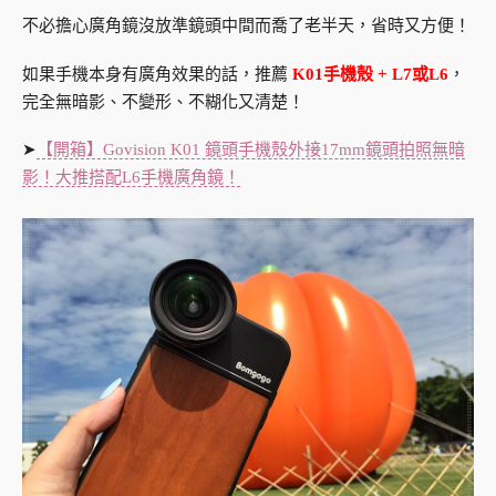
不必擔心廣角鏡沒放準鏡頭中間而喬了老半天，省時又方便！
如果手機本身有廣角效果的話，推薦
K01手機殼 + L7或L6
，
完全無暗影、不變形、不糊化又清楚！
➤
【開箱】Govision K01 鏡頭手機殼外接17mm鏡頭拍照無暗
影！大推搭配L6手機廣角鏡！