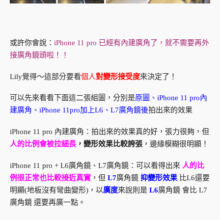
或許你會說：
iPhone 11 pro 已經有內建廣角了，就不需要再外
接廣角鏡頭啦！！
Lily覺得～這部分要看
個人
對變形接受度
來決定了！
可以先來看看下面這二張組圖，分別是
原圖、iPhone 11 pro內
建廣角、iPhone 11pro加上L6、L7廣角鏡後
拍出來的效果
iPhone 11 pro 內建廣角：拍出來的效果真的好，張力很夠，但
人的比例會被拉細長
，變形效果比較誇張
，邊緣模糊很明顯！
iPhone 11 pro + L6廣角鏡、L7廣角鏡：可以看得出來
人的比
例很正常也比較接近真實
，但
L7
廣角鏡
抑變形效果
比L6還要
明顯(地板沒有彎曲變形)，以
廣度
來說則是
L6
廣角鏡 會比 L7
廣角鏡 還要再廣一點。