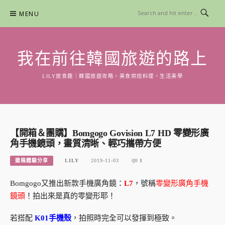
Skip
MENU
to
content
我在前往韓國旅遊的路上
LILY旅食趣｜韓國旅遊攻略。美食烘焙料理。生活美學
【開箱＆團購】Bomgogo Govision L7 HD 零變形廣
角手機鏡頭，畫質清晰、輕巧攜帶方便
邀稿體驗分享
LILY
2019-11-03
1
Bomgogo又推出新款手機廣角鏡：
L7
，號稱
零變形廣角手機
鏡頭
！拍出來是真的零變形耶！
若搭配
K01手機殼
，拍照時完全可以發揮到極致。