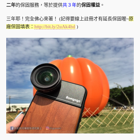
二年
的保固服務，等於提供
共３年
的
保固權益
。
三年耶！完全佛心來著！ (記得要線上註冊才有延長保固喔~
原
廠保固填表：
http://bit.ly/2uAk4hd
)