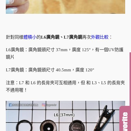
針對同樣
體積小
的
L6廣角鏡、L7廣角鏡
再次
外觀比較
：
L6廣角鏡：廣角鏡頭尺寸 37mm，廣度 125°，有一個UV防護
鏡片
L7廣角鏡：廣角鏡頭尺寸 40.5mm，廣度 120°
注意：L7 和 L6 的長背夾可互相通用，但 和 L3、L5 的長背夾
不通用喔！