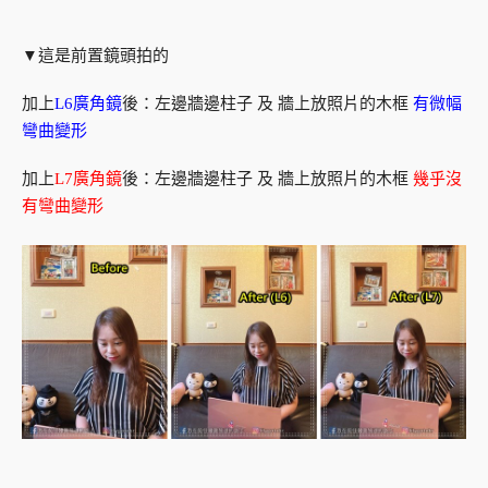
▼這是前置鏡頭拍的
加上
L6廣角鏡
後：左邊牆邊柱子 及 牆上放照片的木框
有微幅
彎曲變形
加上
L7廣角鏡
後：左邊牆邊柱子 及 牆上放照片的木框
幾乎沒
有彎曲變形