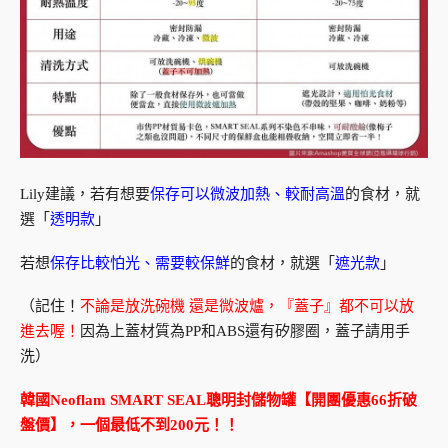
Lily建議，若有想要
保存可以微波加熱、較耐高溫
的食材，就
選「
透明款
」
若想
保存比較怕光、需要較保鮮
的食材，就選「
遮光款
」
（記住！
不論是放洗碗機 還是微波爐，『蓋子』都不可以放
進去喔！
因為上蓋材質為PP和ABS還有矽膠圈，蓋子請用手
洗）
韓國Neoflam SMART SEAL聰明封儲物罐【開團優惠66折破
盤價】，一個最低不到200元！！