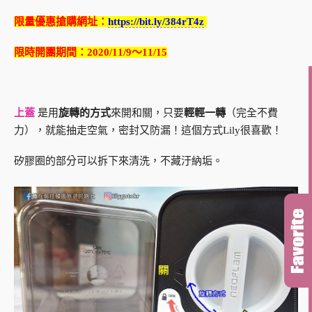
限量優惠搶購網址：
https://bit.ly/384rT4z
限時開團期間：2020/11/9～11/15
上蓋
是用
旋轉的方式
來開和關，只要
輕輕一轉
（完全不費
力），就能抽走空氣，密封又防漏！這個方式Lily很喜歡！
矽膠圈的部分可以拆下來清洗，不藏汙納垢。