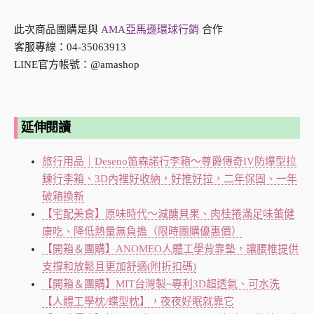
此次商品團購是與
AMA亞馬遜環球行銷
合作
客服專線：04-35063913
LINE官方帳號：@amashop
延伸閱讀
旅行用品｜Deseno笛森諾行李箱～尊爵傳奇IV防爆型拉
鍊行李箱、3D內裡好收納，好推好拉，二年保固、一年
破箱換新
【宅配美食】原味時代～減醣貝果、肉桂捲滿足味蕾健
康吃、降低熱量無負擔（限時團購優惠價）
【開箱＆團購】ANOMEO人體工學背靠墊，讓腰椎提供
支撐和放鬆且更加舒適(附折扣碼)
【開箱＆團購】MIT台灣製~專利3D超透氣、可水洗
【人體工學枕/蝶型枕】，夜夜好眠就靠它