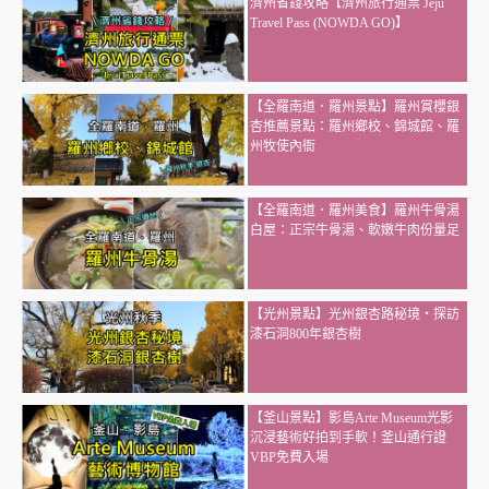
濟州省錢攻略【濟州旅行通票 Jeju
Travel Pass (NOWDA GO)】
【全羅南道．羅州景點】羅州賞櫻銀
杏推薦景點：羅州鄉校、錦城館、羅
州牧使內衙
【全羅南道．羅州美食】羅州牛骨湯
白屋：正宗牛骨湯、軟嫩牛肉份量足
【光州景點】光州銀杏路秘境・探訪
漆石洞800年銀杏樹
【釜山景點】影島Arte Museum光影
沉浸藝術好拍到手軟！釜山通行證
VBP免費入場