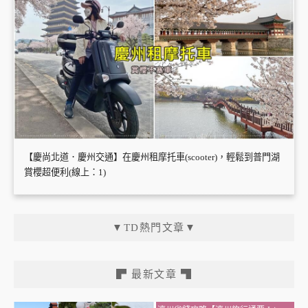
【慶尚北道．慶州交通】在慶州租摩托車(scooter)，輕鬆到普門湖
賞櫻超便利(線上：1)
▼TD熱門文章▼
▛ 最新文章 ▜