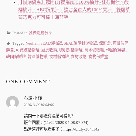
【團購優惠】韓國HT農場NFC100%原汁~紅石榴汁、酸
櫻桃汁、ABC蔬果汁，適合全家人的100%果汁｜雙層草
莓巧克力可可棒｜海苔酥
Posted in
邀稿體驗分享
Tagged
Neoflam SEAL儲物罐
,
SEAL聰明封儲物罐
,
保鮮盒
,
可微波保
鮮盒
,
可微波儲物罐
,
廚房收納
,
聰明封儲物罐
,
防水儲物罐
,
韓國保鮮盒
,
韓國保鮮罐
,
韓國儲物罐
,
食材儲物罐
,
食材收納
,
食物保鮮盒
ONE COMMENT
表
心語小棧
示:
2020-11-0910:04:06
請問一下那邊有連結可看呢?
版主回覆：(11/09/2020 04:08:07 PM)
點進這裡可以看更多：https://bit.ly/384rT4z