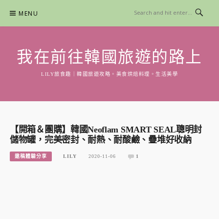
Skip
MENU
to
content
我在前往韓國旅遊的路上
LILY旅食趣｜韓國旅遊攻略。美食烘焙料理。生活美學
【開箱＆團購】韓國Neoflam SMART SEAL聰明封
儲物罐，完美密封、耐熱、耐酸鹼、疊堆好收納
邀稿體驗分享
LILY
2020-11-06
1