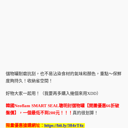
儲物罐耐磨抗刮，也不易沾染食材的氣味和顏色，重點～保鮮
度夠持久！收納省空間！
好物大家一起用！（我要再多購入幾個來用XDD）
韓國Neoflam SMART SEAL聰明封儲物罐【開團優惠66折破
盤價】，一個最低不到200元！！！
真的很划算！
限量優惠搶購網址：
https://bit.ly/384rT4z