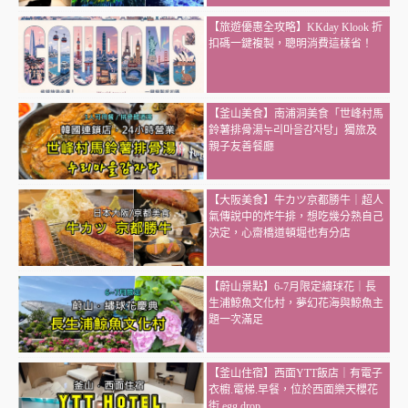
【旅遊優惠全攻略】KKday Klook 折
扣碼一鍵複製，聰明消費這樣省！
【釜山美食】南浦洞美食「世峰村馬
鈴薯排骨湯누리마을감자탕」獨旅及
親子友善餐廳
【大阪美食】牛カツ京都勝牛｜超人
氣傳說中的炸牛排，想吃幾分熟自己
決定，心齋橋道頓堀也有分店
【蔚山景點】6-7月限定繡球花｜長
生浦鯨魚文化村，夢幻花海與鯨魚主
題一次滿足
【釜山住宿】西面YTT飯店｜有電子
衣櫥.電梯.早餐，位於西面樂天櫻花
街,egg drop