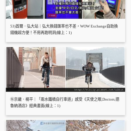
53)首爾．弘大站｜弘大換錢匯率也不差，WOW Exchange自助換
錢機超方便！不用再跑明洞(線上：1)
⑯京畿．楊平｜「兩水鐵橋自行車道」感受《天使之眼,Doctors,德
魯納酒店》經典畫面(線上：1)