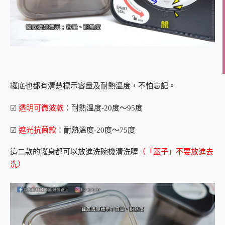
罐底也都有清楚標示容量及耐熱溫度，不怕忘記。
☑
透明可微波款
：耐熱溫度-20度～95度
☑
遮光抗菌款
：耐熱溫度-20度～75度
這二款的罐身都可以放進洗碗機清洗喔
（「蓋子」不要放進去
洗）