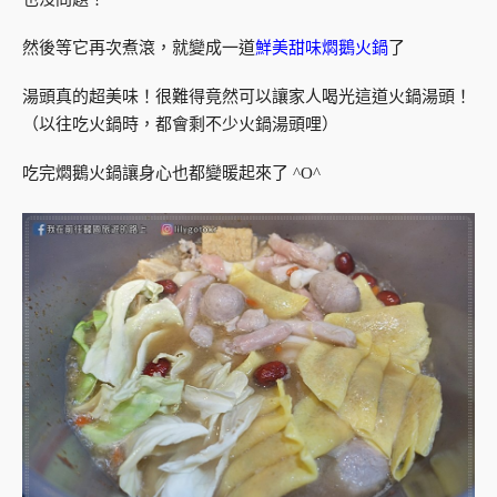
然後等它再次煮滾，就變成一道
鮮美甜味燜鵝火鍋
了
湯頭真的超美味！很難得竟然可以讓家人喝光這道火鍋湯頭！
（以往吃火鍋時，都會剩不少火鍋湯頭哩）
吃完燜鵝火鍋讓身心也都變暖起來了 ^O^