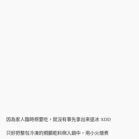
因為家人臨時想要吃，就沒有事先拿出來退冰 XDD
只好把整包冷凍的燜鵝乾料倒入鍋中，用小火燉煮