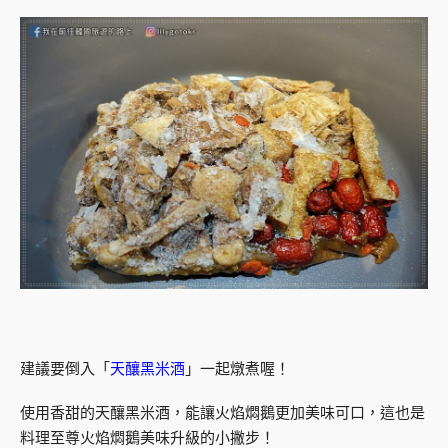
建議要倒入「
天釀黑米酒
」一起燉煮喔！
使用香甜的天釀黑米酒，能讓火焰燜鵝更加美味可口，這也是
料理至尊火焰燜鵝美味升級的小撇步！