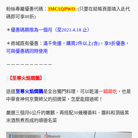
粉絲專屬優惠代碼：
3MC1QPWO
(只要在結帳頁面填入此代
碼即可享88折)
＊
優惠碼期限為一個月（至2021.4.18 止）
＊商城既有優惠：
滿千免運，購買2件以上(含)，享9折優惠，
可與優惠碼同時使用
－－－－－－－－－－
【至尊火焰燜鵝】
這道
至尊火焰燜鵝
是全台獨門料理，可以乾湯
一鍋兩吃
，也是
中華食神何京寶師父的招牌菜，怎麼能錯過呢！
嚴選三個月6公斤的嫩鵝，再搭配30幾種香料、醬料和頂級黑
米酒熬煮而成的順德名菜