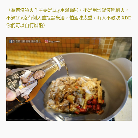
（為何沒噴火？主要是Lily用湯鍋啦，不是用炒鍋沒吃到火，
不過Lily沒有倒入整瓶黑米酒，怕酒味太重，有人不敢吃 XDD
你們可以自行斟酌）