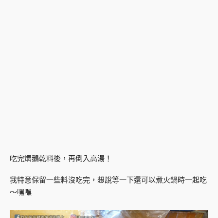
吃完燜鵝乾料後，再倒入高湯！
我特意保留一些料沒吃完，想說等一下還可以煮火鍋時一起吃
～嘿嘿