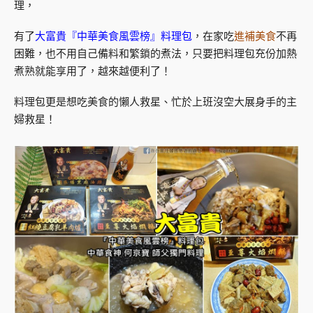
理，
有了
大富貴『中華美食風雲榜』料理包
，在家吃
進補美食
不再
困難，也不用自己備料和繁鎖的煮法，只要把料理包充份加熱
煮熟就能享用了，越來越便利了！
料理包更是想吃美食的懶人救星、忙於上班沒空大展身手的主
婦救星！