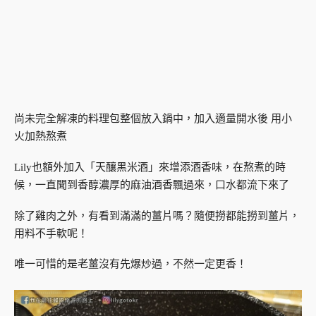
尚未完全解凍的料理包整個放入鍋中，加入適量開水後 用小
火加熱熬煮
Lily也額外加入「天釀黑米酒」來增添酒香味，在熬煮的時
候，一直聞到香醇濃厚的麻油酒香飄過來，口水都流下來了
除了雞肉之外，有看到滿滿的薑片嗎？隨便撈都能撈到薑片，
用料不手軟呢！
唯一可惜的是老薑沒有先爆炒過，不然一定更香！