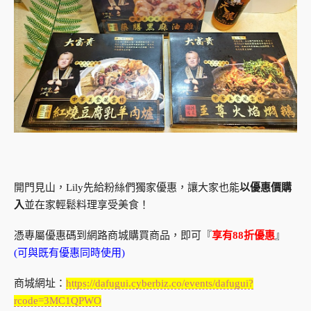
開門見山，Lily先給粉絲們獨家優惠，讓大家也能
以優惠價購
入
並在家輕鬆料理享受美食！
憑專屬優惠碼到網路商城購買商品，即可『
享有88折優惠
』
(可與既有優惠同時使用)
商城網址：
https://dafugui.cyberbiz.co/events/dafugui?
rcode=3MC1QPWO