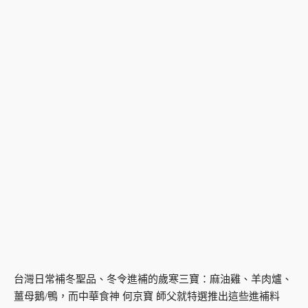
台灣日常補冬聖品、冬令進補的歲寒三寶：麻油雞、羊肉爐、
薑母鵝/鴨，而中華食神 何京寶 師父就特選推出這些進補料