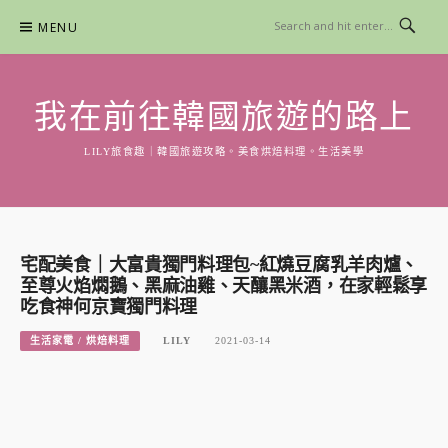
Skip
MENU
to
content
我在前往韓國旅遊的路上
LILY旅食趣｜韓國旅遊攻略。美食烘焙料理。生活美學
宅配美食｜大富貴獨門料理包~紅燒豆腐乳羊肉爐、
至尊火焰燜鵝、黑麻油雞、天釀黑米酒，在家輕鬆享
吃食神何京寶獨門料理
生活家電 / 烘焙料理
LILY
2021-03-14