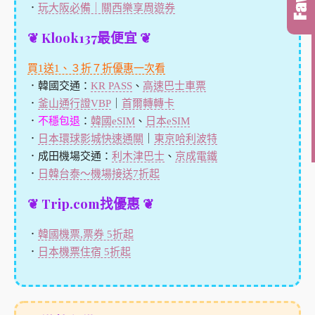
．
玩大阪必備｜關西樂享周遊券
❦ Klook137最便宜 ❦
買1送1、３折７折優惠一次看
．韓國交通：
KR PASS
、
高速巴士車票
．
釜山通行證VBP
｜
首爾轉轉卡
．
不穩包退
：
韓國eSIM
、
日本eSIM
．
日本環球影城快速通關
｜
東京哈利波特
．成田機場交通：
利木津巴士
、
京成電鐵
．
日韓台泰～機場接送7折起
❦ Trip.com找優惠 ❦
．
韓國機票,票券 5折起
．
日本機票住宿 5折起