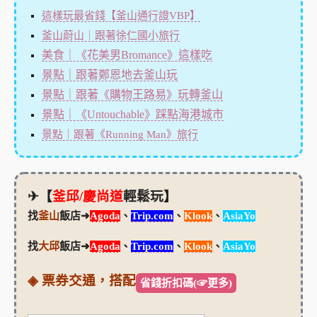
這樣玩最省錢【釜山通行證VBP】
釜山蔚山｜跟著徐仁國小旅行
美食｜《花美男Bromance》這樣吃
景點｜跟著鄭恩地去釜山玩
景點｜跟著《購物王路易》玩轉釜山
景點｜《Untouchable》踩點海港城市
景點｜跟著《Running Man》旅行
✈【
釜邱/慶尚道
輕鬆玩】
找
釜山
飯店➜
Agoda
、
Trip.com
、
Klook
、
AsiaYo
找
大邱
飯店➜
Agoda
、
Trip.com
、
Klook
、
AsiaYo
◈ 票券交通，搭配
省錢折扣碼(☞更多)