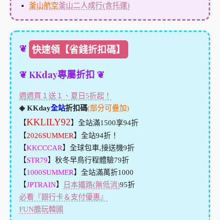
釜山航空
釜山二人成行(含托運)
❦
快速領【省錢折扣碼】
❦ KKday專屬折扣 ❦
週週買１送１、夏日5折起！
◈ KKday
全站
折扣碼
(部分可疊加)
KKLILY92
【
】全站滿1500享94折
【
2026SUMMER
】全站94折！
【
KKCCCAR
】全球包車,接送機9折
【
STR79
】秋冬早鳥行程體驗79折
【
1000SUMMER
】全站滿萬折1000
【
JPTRAIN
】
日本鐵路(無低消)
95折
必看『銀行卡＆支付優惠』
FUN膽玩韓國