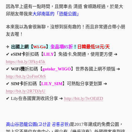
因為早上還有一點時間，且開車去 清道 會順路經過，於是大
邱朋友帶我來
大邱南區的「恐龍公園」
本來我以為會很無聊，沒想到挺有趣的！而且非常適合帶小朋
友去喔！
✈
出國上網【
Wi-Go
】
全品項85折
！
日韓最低58元/天
✔
eSIM卡
折扣碼【
LILY
】免插卡,免開通，使用更方便 ➔
https://bit.ly/3Fky45k
✔
WiFi機
折扣碼【
gotokr_WIGO
】世界各國上網不煩惱 ➔
http://bit.ly/2oFmObS
✔
SIM卡
折扣碼【
LILY_SIM
】可熱點分享更划算 ➔
http://bit.ly/2R7DJyU
✔ Lily在各國實測收訊分享 ➔
http://bit.ly/3vOEiED
高山谷恐龍公園(고산골 공룡공원)
是2017年建成的免費公園，
加上它不是位在市中心，很少有（幾乎沒有）外國遊客來到這