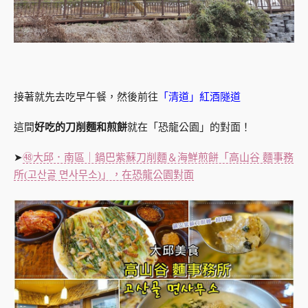
接著就先去吃早午餐，然後前往
「清道」紅酒隧道
這間
好吃的刀削麵和煎餅
就在「恐龍公園」的對面！
➤
㊽大邱．南區｜鍋巴紫蘇刀削麵＆海鮮煎餅「高山谷 麵事務
所(고산골 면사무소)」，在恐龍公園對面