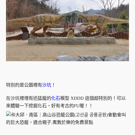
特別的是公園裡有
沙坑
！
在沙坑裡埋有迅猛龍的
化石
模型 XDDD 這個超特別的！可以
來體驗一下挖掘化石，好有考古的FU喔！！