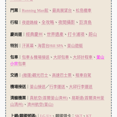
門票
｜
Running Man館
、
最高展望台
、
松島纜車
全攻略
、
夜間攝影
、
巨濟島
行程
｜
夜遊路線
、
經典慶州
、
世界遺產
、
打卡浦項
、
蔚山
慶尚道
｜
特別
｜
汗蒸幕
、
海雲台Hill SPA
、
釜山遊艇
包車
｜
包車＆機場接送
、
大邱包車
、
大邱計程車
、
釜山
小宗
包車
交通
｜
(敞篷)觀光巴士
、
高速巴士票
、
租車自駕
機場接送
｜
釜山接送
／
行李運送
、
大邱行李運送
清艙機票
｜
真航空(首爾釜山濟州)
、
易斯達(首爾濟州釜
山清州)
、
濟州航空(釜山)
上網(韓國號碼)
｜
LG U+
、韓國領卡：
SKT
、
KT