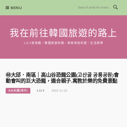
Skip
MENU
to
content
我在前往韓國旅遊的路上
LILY旅食趣｜韓國旅遊攻略。美食烘焙料理。生活美學
㊽大邱．南區｜高山谷恐龍公園(고산골 공룡공원)會
動會叫的巨大恐龍，適合親子.寓教於樂的免費景點
KR大邱(대구)
LILY
2022-11-22