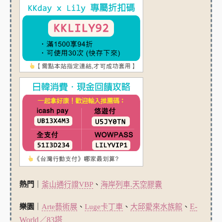
熱門
｜
釜山通行證VBP
、
海岸列車.天空膠囊
E-
樂園
｜
Arte藝術展
、
Luge卡丁車
、
大邱愛來水族館
、
World／83塔