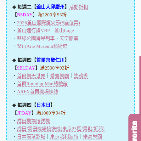
◈ 每週二【
釜山大邱慶州
】
活動折扣
【
BSDAY
】
滿2200享93折
．
2026釜山國際煙火節(S座位票)
．
釜山通行證VBP
｜
釜山Luge
．
藍線公園海岸列車・天空膠囊
．
釜山Arte Museum藝術館
◈ 每週四【
首爾京畿仁川
】
【
SELDAY
】
滿2500享93折
．
首爾樂天世界
｜
愛寶樂園
｜
塗鴉秀
．
首爾Running Man體驗館
．
AREX首爾機場快線
◈ 每週四【
日本日
】
【
JPDAY
】
滿1000享94折
．
成田機場接送機
．
成田/羽田機場接送機(東京23區/景點/近郊)
．
日本環球影城
｜
東京哈利波特
｜
樂高樂園