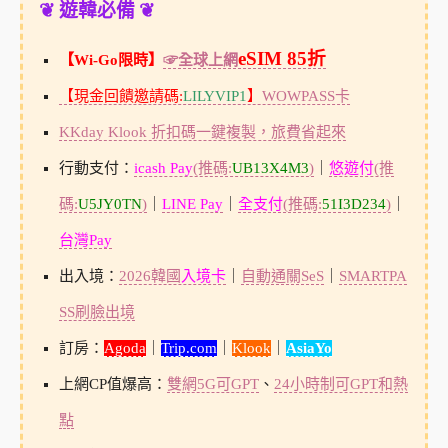
❦ 遊韓必備 ❦
eSIM 85折
【Wi-Go限時】
☞全球上網
【現金回饋邀請碼:
LILYVIP1
】
WOWPASS卡
KKday Klook 折扣碼一鍵複製，旅費省起來
行動支付：
icash Pay
(推碼:
UB13X4M3
)
｜
悠遊付
(推
碼:
U5JY0TN
)
｜
LINE Pay
｜
全支付
(推碼:
51I3D234
)
｜
台灣Pay
出入境：
2026韓國
入境卡
｜
自動通關SeS
｜
SMARTPA
SS刷臉出境
訂房：
Agoda
｜
Trip.com
｜
Klook
｜
AsiaYo
上網CP值爆高：
雙網5G可GPT
、
24小時制可GPT和熱
點