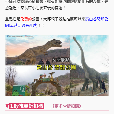
不僅可以認識恐龍種類，還有能讓你體驗挖掘化石的沙坑，是
恐龍迷、家長帶小朋友來玩的首選！
重點它是
免費的
公園，大邱親子景點推薦可以來
高山谷恐龍公
園(고산골 공룡공원)
！！
❦
Lily推薦折扣碼
《更多☞折扣碼》