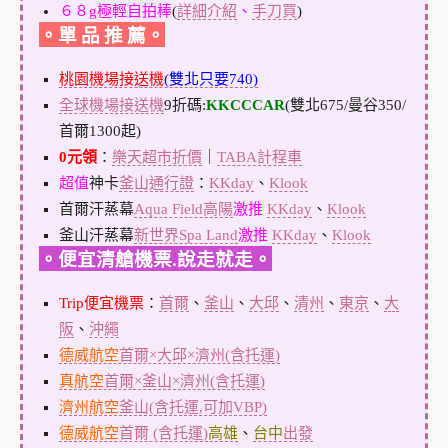
６８g極輕自拍棒
(
詳細介紹
、
手刀買
)
。單 品 推 薦。
桃園機場接送機
(雙北只要740)
全球機場接送機
9折碼:
KKCCCAR
(雙北675/曼谷350/
首爾1300起)
0元領
：
樂天超市折價
｜
TABA計程車
超值
神卡
釜山通行證
：
KKday
、
Klook
首爾汗蒸幕
Aqua Field高陽
激推
KKday
、
Klook
釜山汗蒸幕
新世界Spa Land
激推
KKday
、
Klook
。便宜清艙機票.說走就走。
Trip便宜機票
：
首爾
、
釜山
、
大邱
、
清州
、
東京
、
大
阪
、
沖繩
德威航空
首爾×大邱×濟州(含托運)
真航空
首爾×釜山×濟州(含托運)
濟州航空
釜山(含托運,可加VBP)
德威航空
首爾 (含托運)
高雄
、
台中
出發