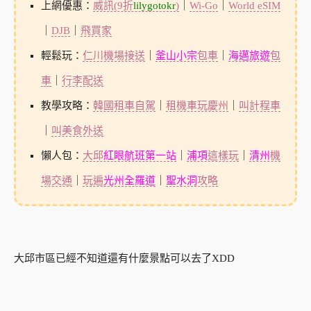
上網優惠：
威訊(9折
lilygotokr
)
｜
Wi-Go
｜
World eSIM
｜
DJB
｜
飛買家
輕鬆玩：
仁川機場接送
｜
釜山小宗
包車
｜
海邁旅遊
包
車
｜
行李配送
教學攻略：
韓國租車自駕
｜
租機車玩慶州
｜
叫計程車
｜
叫美食外送
懶人包：
大邱
紅眼航班第一站
｜
浦項
這樣玩
｜
清州
機
場交通
｜
玩遍
光州全羅道
｜
聖水洞
攻略
大邱市區已經不知道還有什麼景點可以去了XDD