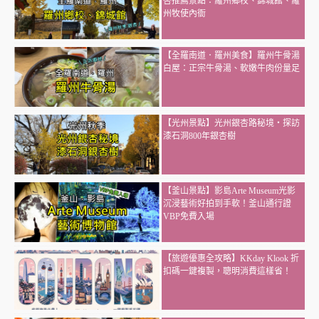
杏推薦景點：羅州鄉校、錦城館、羅
州牧使內衙
【全羅南道．羅州美食】羅州牛骨湯
白屋：正宗牛骨湯、軟嫩牛肉份量足
【光州景點】光州銀杏路秘境・探訪
漆石洞800年銀杏樹
【釜山景點】影島Arte Museum光影
沉浸藝術好拍到手軟！釜山通行證
VBP免費入場
【旅遊優惠全攻略】KKday Klook 折
扣碼一鍵複製，聰明消費這樣省！