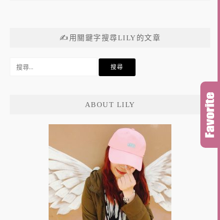
✍用關鍵字搜尋LILY的文章
搜
尋
關
鍵
ABOUT LILY
字: