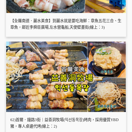
【全羅南道．麗水美食】到麗水就是要吃海鮮：章魚五花三合、生
章魚，鄰近李舜臣廣場,左水營龜船,天使壁畫街(線上：3)
62)首爾．鐘路3街｜益善洞牧場(익선동목장)烤肉，採用優質YBD
豬，專人桌邊代烤(線上：2)