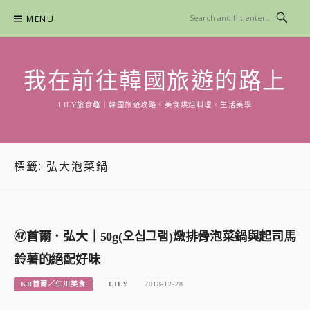
Skip
MENU
to
content
我在前往韓國旅遊的路上
LILY旅食趣｜韓國旅遊攻略。美食烘焙料理。生活美學
標籤:
弘大泡菜鍋
㊼首爾．弘大｜50g(오십그램)燉排骨泡菜鍋與起司馬
鈴薯的絕配好味
KR首爾／仁川美食
LILY
2018-12-28