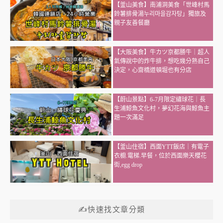
【釜山美食】南浦洞美食「世峰村馬
鈴薯排骨湯누리마을감자탕」獨旅及
親子友善餐廳
【大阪美食】牛カツ京都勝牛｜超人
氣傳說中的炸牛排，想吃幾分熟自己
決定，心齋橋道頓堀也有分店
【蔚山景點】6-7月限定繡球花｜長
生浦鯨魚文化村，夢幻花海與鯨魚主
題一次滿足
【釜山住宿】西面YTT飯店｜有電子
衣櫥.電梯.早餐，位於西面樂天櫻花
街,egg drop
✍快速找文章分類