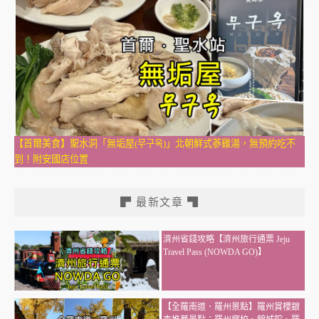
【首爾美食】聖水洞「無垢屋(무구옥)」北朝鮮式蔘雞湯，無預約吃不
到！附安國店位置
▛ 最新文章 ▜
濟州省錢攻略【濟州旅行通票 Jeju
Travel Pass (NOWDA GO)】
【全羅南道．羅州景點】羅州賞櫻銀