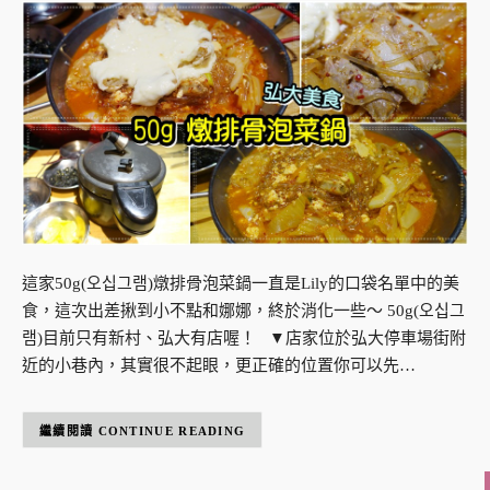
這家50g(오십그램)燉排骨泡菜鍋一直是Lily的口袋名單中的美
食，這次出差揪到小不點和娜娜，終於消化一些～ 50g(오십그
램)目前只有新村、弘大有店喔！ ▼店家位於弘大停車場街附
近的小巷內，其實很不起眼，更正確的位置你可以先…
CONTINUE READING