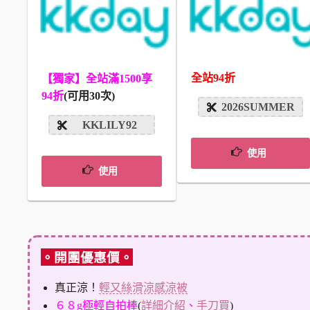
全站94折
【獨家】全站滿1500享
94折
(可用30次)
2026SUMMER
KKLILY92
使用
使用
。開團優惠價。
真正涼！
輕又絲滑涼感涼被
６８g極輕自拍棒
(
詳細介紹
、
手刀買
)