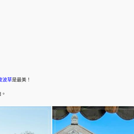
波波草
是最美！
拍。