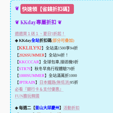
❦
快速領【省錢折扣碼】
❦ KKday專屬折扣 ❦
週週買１送１、夏日5折起！
◈ KKday
全站
折扣碼
(部分可疊加)
KKLILY92
【
】全站滿1500享94折
【
2026SUMMER
】全站94折！
【
KKCCCAR
】全球包車,接送機9折
【
STR79
】秋冬早鳥行程體驗79折
【
1000SUMMER
】全站滿萬折1000
【
JPTRAIN
】
日本鐵路(無低消)
95折
必看『銀行卡＆支付優惠』
FUN膽玩韓國
◈ 每週二【
釜山大邱慶州
】
活動折扣