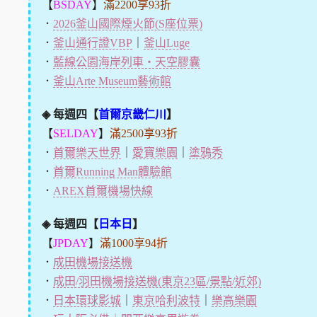
【
BSDAY
】
滿2200享93折
．
2026釜山國際煙火節(S座位票)
．
釜山通行證VBP
｜
釜山Luge
．
藍線公園海岸列車・天空膠囊
．
釜山Arte Museum藝術館
◈ 每週四【
首爾京畿仁川
】
【
SELDAY
】
滿2500享93折
．
首爾樂天世界
｜
愛寶樂園
｜
塗鴉秀
．
首爾Running Man體驗館
．
AREX首爾機場快線
◈ 每週四【
日本日
】
【
JPDAY
】
滿1000享94折
．
成田機場接送機
．
成田/羽田機場接送機(東京23區/景點/近郊)
．
日本環球影城
｜
東京哈利波特
｜
樂高樂園