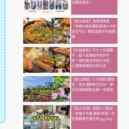
消費這樣省！
【釜山美食】南浦洞美食
「世峰村馬鈴薯排骨湯누리마
을감자탕」獨旅及親子友善餐
廳
【大阪美食】牛カツ京都勝
牛｜超人氣傳說中的炸牛
排，想吃幾分熟自己決定，
心齋橋道頓堀也有分店
【蔚山景點】6-7月限定繡球
花｜長生浦鯨魚文化村，夢
幻花海與鯨魚主題一次滿足
【釜山住宿】西面YTT飯店
｜有電子衣櫥.電梯.早餐，位
於西面樂天櫻花街,egg drop