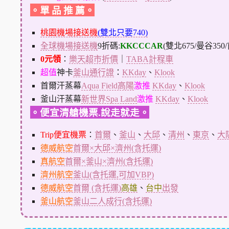
。單 品 推 薦。
桃園機場接送機
(雙北只要740)
全球機場接送機
9折碼:
KKCCCAR
(雙北675/曼谷350
0元領
：
樂天超市折價
｜
TABA計程車
超值
神卡
釜山通行證
：
KKday
、
Klook
首爾汗蒸幕
Aqua Field高陽
激推
KKday
、
Klook
釜山汗蒸幕
新世界Spa Land
激推
KKday
、
Klook
。便宜清艙機票.說走就走。
Trip便宜機票
：
首爾
、
釜山
、
大邱
、
清州
、
東京
、
大
德威航空
首爾×大邱×濟州(含托運)
真航空
首爾×釜山×濟州(含托運)
濟州航空
釜山(含托運,可加VBP)
德威航空
首爾 (含托運)
高雄
、
台中
出發
釜山航空
釜山二人成行(含托運)