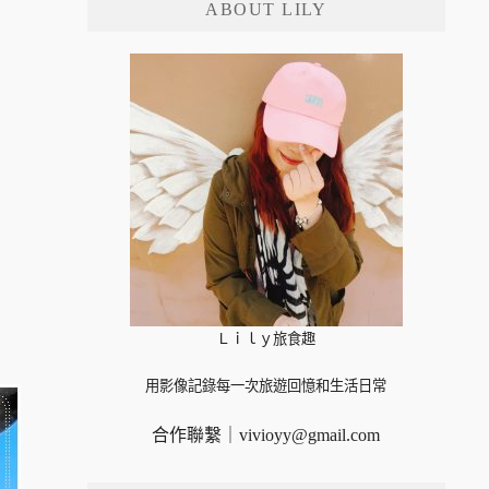
ABOUT LILY
字:
Ｌｉｌｙ旅食趣
用影像記錄每一次旅遊回憶和生活日常
合作聯繫｜
vivioyy@gmail.com