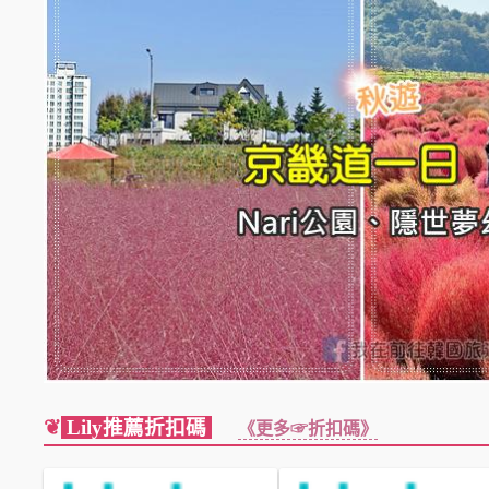
❦
Lily推薦折扣碼
《更多☞折扣碼》