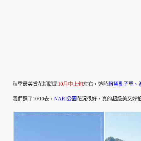
秋季最美賞花期間是
10月中上旬
左右，這時
粉黛亂子草、
我們選了10/10去，
NARI公園
花況很好，真的超級美又好