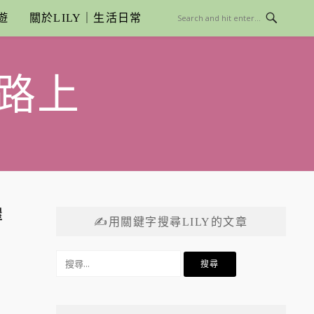
遊
關於LILY｜生活日常
路上
屋
✍用關鍵字搜尋LILY的文章
搜
尋
關
鍵