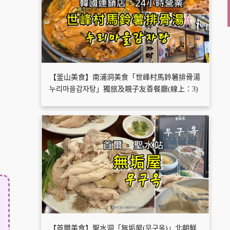
【釜山美食】南浦洞美食「世峰村馬鈴薯排骨湯
누리마을감자탕」獨旅及親子友善餐廳(線上：3)
【首爾美食】聖水洞「無垢屋(무구옥)」北朝鮮