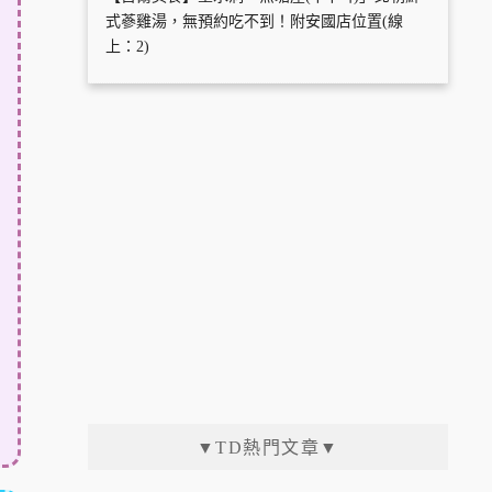
式蔘雞湯，無預約吃不到！附安國店位置(線
上：2)
▼TD熱門文章▼