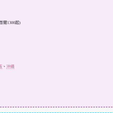
/首爾1300起)
阪
、
沖繩