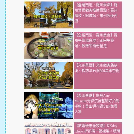
【全羅南道．羅州景點】羅
州賞櫻銀杏推薦景點：羅州
鄉校、錦城館、羅州牧使內
衙
【全羅南道．羅州美食】羅
州牛骨湯白屋：正宗牛骨
湯、軟嫩牛肉份量足
【光州景點】光州銀杏路秘
境・探訪漆石洞800年銀杏樹
【釜山景點】影島Arte
Museum光影沉浸藝術好拍到
手軟！釜山通行證VBP免費
入場
【旅遊優惠全攻略】KKday
Klook 折扣碼一鍵複製，聰明