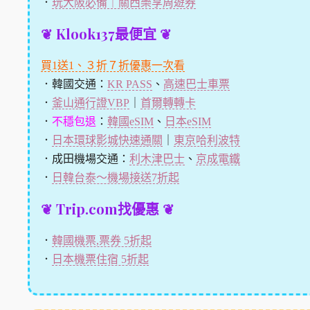
．
玩大阪必備｜關西樂享周遊券
❦ Klook137最便宜 ❦
買1送1、３折７折優惠一次看
．韓國交通：
KR PASS
、
高速巴士車票
．
釜山通行證VBP
｜
首爾轉轉卡
．
不穩包退
：
韓國eSIM
、
日本eSIM
．
日本環球影城快速通關
｜
東京哈利波特
．成田機場交通：
利木津巴士
、
京成電鐵
．
日韓台泰～機場接送7折起
❦ Trip.com找優惠 ❦
．
韓國機票,票券 5折起
．
日本機票住宿 5折起