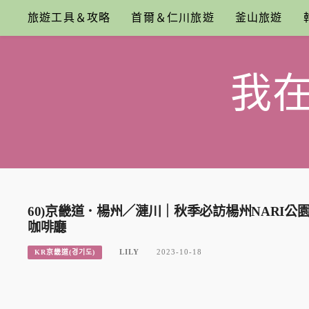
Skip
旅遊工具＆攻略
首爾＆仁川旅遊
釜山旅遊
to
content
我
60)京畿道．楊州／漣川｜秋季必訪楊州NARI
咖啡廳
LILY
2023-10-18
KR京畿道(경기도)