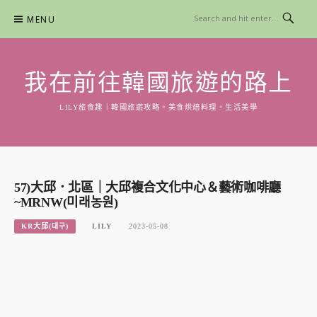
Skip
MENU
to
content
我在前往韓國旅遊的路上
LILY旅食趣｜韓國旅遊攻略。美食烘焙料理。生活美學
57)大邱．北區｜大邱複合文化中心＆藝術咖啡廳
~MRNW(미래농원)
KR大邱(대구)
LILY
2023-05-08