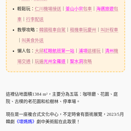
輕鬆玩：
仁川機場接送
｜
釜山小宗
包車
｜
海邁旅遊
包
車
｜
行李配送
教學攻略：
韓國租車自駕
｜
租機車玩慶州
｜
叫計程車
｜
叫美食外送
懶人包：
大邱
紅眼航班第一站
｜
浦項
這樣玩
｜
清州
機
場交通
｜
玩遍
光州全羅道
｜
聖水洞
攻略
這裡佔地面積1384 m²，主要分為五區：咖啡廳、花園、庭
院、古樸的老花園和松樹林、停車場。
現在是一座複合式文化中心，不定時會有藝術展覽，2023/5月
韓劇
《壞媽媽》
劇中美術館在此取景！