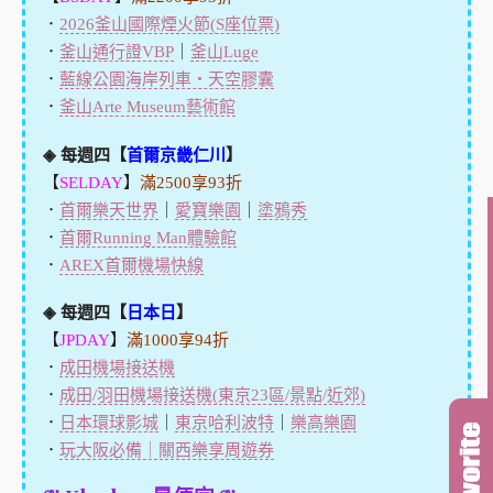
．
2026釜山國際煙火節(S座位票)
．
釜山通行證VBP
｜
釜山Luge
．
藍線公園海岸列車・天空膠囊
．
釜山Arte Museum藝術館
◈ 每週四【
首爾京畿仁川
】
【
SELDAY
】
滿2500享93折
．
首爾樂天世界
｜
愛寶樂園
｜
塗鴉秀
．
首爾Running Man體驗館
．
AREX首爾機場快線
◈ 每週四【
日本日
】
【
JPDAY
】
滿1000享94折
．
成田機場接送機
．
成田/羽田機場接送機(東京23區/景點/近郊)
．
日本環球影城
｜
東京哈利波特
｜
樂高樂園
．
玩大阪必備｜關西樂享周遊券