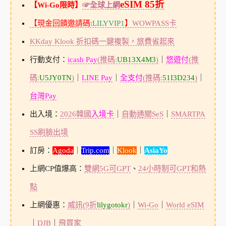
eSIM 85折
【Wi-Go限時】
☞全球上網
【現金回饋邀請碼:
LILYVIP1
】
WOWPASS卡
KKday Klook 折扣碼一鍵複製，旅費省起來
行動支付：
icash Pay
(推碼:
UB13X4M3
)
｜
悠遊付
(推
碼:
U5JY0TN
)
｜
LINE Pay
｜
全支付
(推碼:
51I3D234
)
｜
台灣Pay
出入境：
2026韓國
入境卡
｜
自動通關SeS
｜
SMARTPA
SS刷臉出境
訂房：
Agoda
｜
Trip.com
｜
Klook
｜
AsiaYo
上網CP值爆高：
雙網5G可GPT
、
24小時制可GPT和熱
點
上網優惠：
威訊(9折
lilygotokr
)
｜
Wi-Go
｜
World eSIM
｜
DJB
｜
飛買家