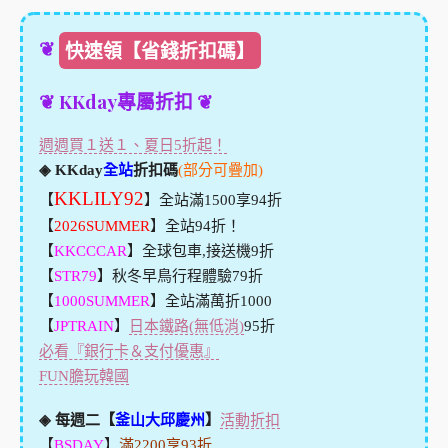
❦
快速領【省錢折扣碼】
❦ KKday專屬折扣 ❦
週週買１送１、夏日5折起！
◈ KKday
全站
折扣碼
(部分可疊加)
KKLILY92
【
】全站滿1500享94折
【
2026SUMMER
】全站94折！
【
KKCCCAR
】全球包車,接送機9折
【
STR79
】秋冬早鳥行程體驗79折
【
1000SUMMER
】全站滿萬折1000
【
JPTRAIN
】
日本鐵路(無低消)
95折
必看『銀行卡＆支付優惠』
FUN膽玩韓國
◈ 每週二【
釜山大邱慶州
】
活動折扣
【
BSDAY
】
滿2200享93折