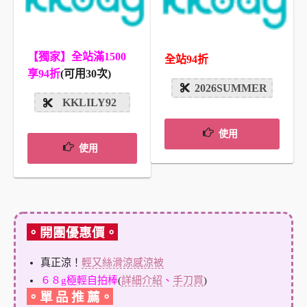
【獨家】全站滿1500
全站94折
享94折
(可用30次)
2026SUMMER
KKLILY92
使用
使用
。開團優惠價。
真正涼！
輕又絲滑涼感涼被
６８g極輕自拍棒
(
詳細介紹
、
手刀買
)
。單 品 推 薦。