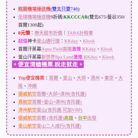
桃園機場接送機
(雙北只要740)
全球機場接送機
9折碼:
KKCCCAR
(雙北675/曼谷350/
首爾1300起)
0元領
：
樂天超市折價
｜
TABA計程車
超值
神卡
釜山通行證
：
KKday
、
Klook
首爾汗蒸幕
Aqua Field高陽
激推
KKday
、
Klook
釜山汗蒸幕
新世界Spa Land
激推
KKday
、
Klook
。便宜清艙機票.說走就走。
Trip便宜機票
：
首爾
、
釜山
、
大邱
、
清州
、
東京
、
大
阪
、
沖繩
德威航空
首爾×大邱×濟州(含托運)
真航空
首爾×釜山×濟州(含托運)
濟州航空
釜山(含托運,可加VBP)
德威航空
首爾 (含托運)
高雄
、
台中
出發
釜山航空
釜山二人成行(含托運)