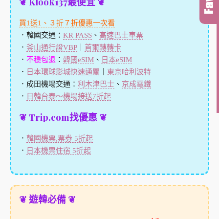
❦ Klook137最便宜 ❦
買1送1、３折７折優惠一次看
．韓國交通：
KR PASS
、
高速巴士車票
．
釜山通行證VBP
｜
首爾轉轉卡
．
不穩包退
：
韓國eSIM
、
日本eSIM
．
日本環球影城快速通關
｜
東京哈利波特
．成田機場交通：
利木津巴士
、
京成電鐵
．
日韓台泰～機場接送7折起
❦ Trip.com找優惠 ❦
．
韓國機票,票券 5折起
．
日本機票住宿 5折起
❦ 遊韓必備 ❦