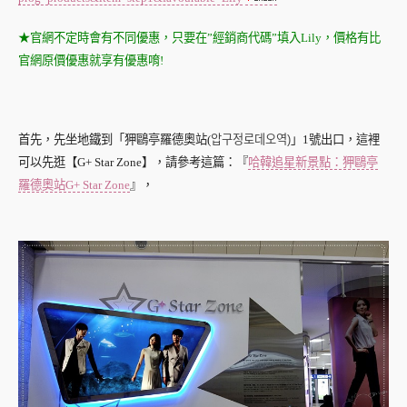
★官網不定時會有不同優惠，只要在”經銷商代碼”填入Lily，價格有比
官網原價優惠就享有優惠唷!
首先，先坐地鐵到「狎鷗亭羅德奧站(
압구정로데오역)
」1號出口，這裡
可以先逛【G+ Star Zone】，請參考這篇：『
哈韓追星新景點：狎鷗亭
羅德奧站G+ Star Zone
』，