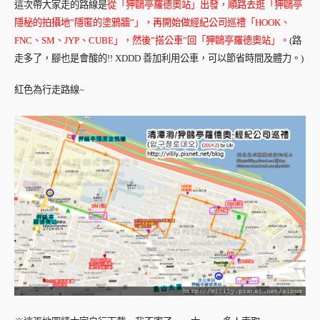
這次帶大家走的路線是
從「狎鷗亭羅德奧站」出發，順路去逛「狎鷗亭
隱秘的拍攝地”隱匿的塗鴉牆”」，再開始做經紀公司巡禮「HOOK、
FNC、SM、JYP、CUBE」，然後”搭公車”回「狎鷗亭羅德奧站」。
(路
走多了，腳也是會酸的!! XDDD 善加利用公車，可以節省時間及體力。)
紅色為行走路線~