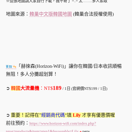
※這張地圖請大家自行下載，我不寄了 =..= 太……..多人索取
地圖來源：
韓巢中文版韓國地圖
(韓巢合法授權使用)
「赫徠森(Horizon-WiFi)」讓你在韓國/日本收訊順暢
無阻！多人分攤超划算！
189
➲
韓國
大流量機
：
NT$
/ 1日 (官網價NT$199 / 1日)
➲
重要！記得在”
經銷商代碼
“填
Lily
才享有優惠價喔
前往預約：
https://www.horizon-wifi.com/index.php?
prog=products&item=step1&favourable=Lily