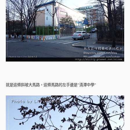
就是這條斜坡大馬路，這條馬路的左手邊是”清潭中學”