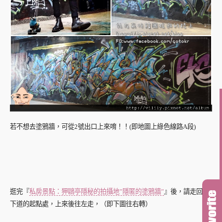
若不想去塗鴉牆，可從2號出口上來唷！！(即地圖上綠色線路A段)
逛完『
私房景點：狎鷗亭隱秘的拍攝地”隱匿的塗鴉牆”
』後，請走回地
下道的起點處，上來後往左走，（即下圖往右轉）