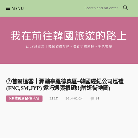
Skip
MENU
to
content
我在前往韓國旅遊的路上
LILY旅食趣｜韓國旅遊攻略。美食烘焙料理。生活美學
⑦首爾追雪｜狎鷗亭羅德奧區~韓國經紀公司巡禮
(FNC,SM,JYP) 還巧遇張根碩!!(附逛街地圖)
KR韓劇景點/懶人包
LILY
2014-02-24
14