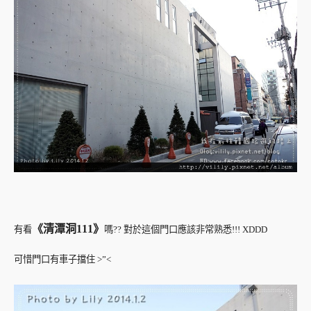
《清潭洞111》
有看
嗎?? 對於這個門口應該非常熟悉!!! XDDD
可惜門口有車子擋住 >”<