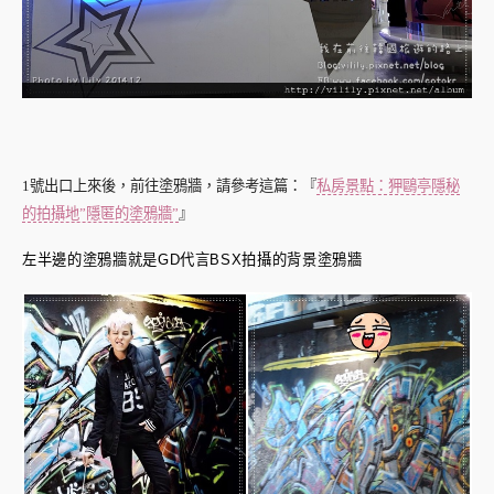
1號出口上來後，前往塗鴉牆，請參考這篇：『
私房景點：狎鷗亭隱秘
的拍攝地”隱匿的塗鴉牆”
』
左半邊的塗鴉牆就是GD代言BSX拍攝的背景塗鴉牆