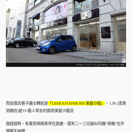
而這間店巷子邊左轉就是
「LEEKAJA HAIR BIS 美髮沙龍」
， LJK (清潭
洞總店)是YG藝人常去的御用美髮沙龍店
我經過時，有看到保姆車停在路邊，還有二～三位疑似司機?保飆?在外
邊聊天抽煙