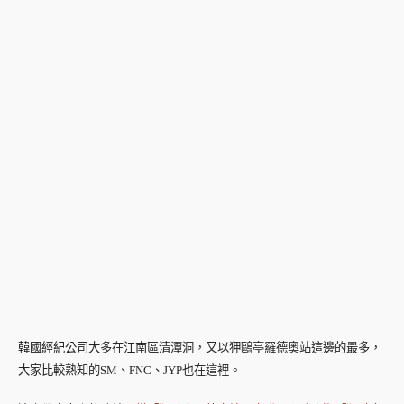
韓國經紀公司大多在江南區清潭洞，又以狎鷗亭羅德奧站這邊的最多，
大家比較熟知的SM、FNC、JYP也在這裡。