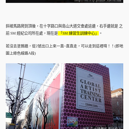
斜坡馬路爬到頂後，在十字路口與島山大道交會處這邊，右手邊就是 之
前 SM 經紀公司所在處，現在是
「SM 練習生訓練中心」
。
若沒去塗鴉牆，從2號出口上來一直~直直走，可以走到這裡唷！！(即地
圖上綠色線路A段)