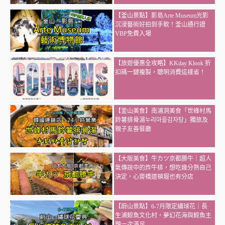
【釜山景點】影島Arte Museum光影
沉浸藝術好拍到手軟！釜山通行證
VBP免費入場
【旅遊優惠全攻略】KKday Klook 折
扣碼一鍵複製，聰明消費這樣省！
【釜山美食】南浦洞美食「世峰村馬
鈴薯排骨湯누리마을감자탕」獨旅及
親子友善餐廳
【大阪美食】牛カツ京都勝牛｜超人
氣傳說中的炸牛排，想吃幾分熟自己
決定，心齋橋道頓堀也有分店
【蔚山景點】6-7月限定繡球花｜長
生浦鯨魚文化村，夢幻花海與鯨魚主
題一次滿足