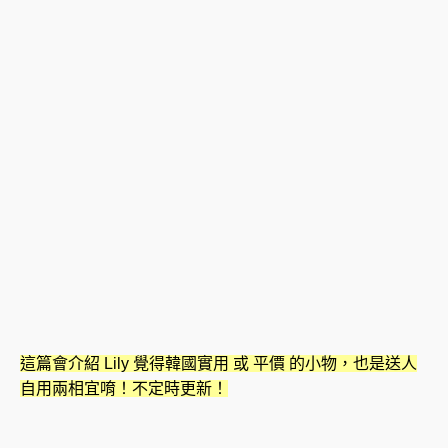
這篇會介紹 Lily 覺得韓國實用 或 平價 的小物，也是送人
自用兩相宜唷！不定時更新！