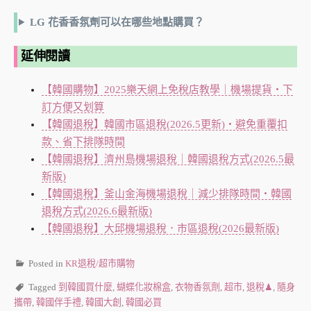
LG 花香香氛劑可以在哪些地點購買？
延伸閱讀
【韓國購物】2025樂天網上免稅店教學｜機場提貨・下
訂方便又划算
【韓國退稅】韓國市區退稅(2026.5更新)・避免重覆扣
款、省下排隊時間
【韓國退稅】濟州島機場退稅｜韓國退稅方式(2026.5最
新版)
【韓國退稅】釜山金海機場退稅｜減少排隊時間・韓國
退稅方式(2026.6最新版)
【韓國退稅】大邱機場退稅．市區退稅(2026最新版)
Posted in
KR退稅/超市購物
Tagged
到韓國買什麼
,
蝴蝶化妝棉盒
,
衣物香氛劑
,
超市
,
退稅♟
,
隨身
攜帶
,
韓國伴手禮
,
韓國大創
,
韓國必買