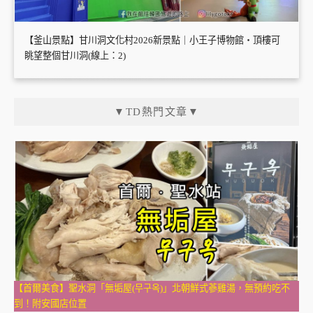
【釜山景點】甘川洞文化村2026新景點｜小王子博物館・頂樓可
眺望整個甘川洞(線上：2)
▼TD熱門文章▼
【首爾美食】聖水洞「無垢屋(무구옥)」北朝鮮式蔘雞湯，無預約吃不
到！附安國店位置