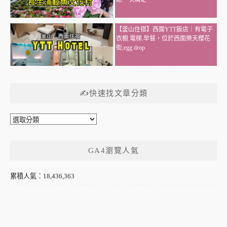
【釜山住宿】西面YTT飯店｜有電子
衣櫥.電梯.早餐，位於西面樂天櫻花
街,egg drop
✍快速找文章分類
✍
快
速
GA4瀏覽人氣
找
文
章
累積人氣：18,436,363
分
類