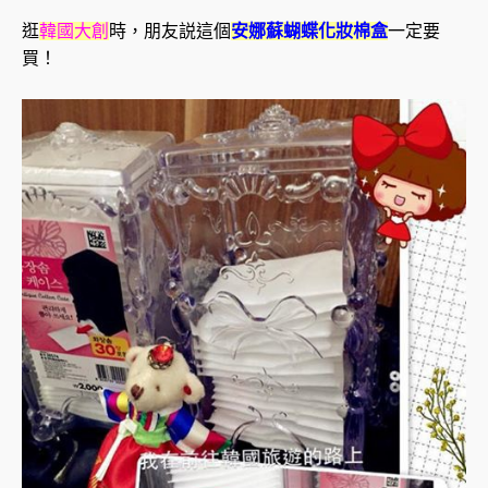
逛
韓國大創
時，朋友説這個
安娜蘇蝴蝶化妝棉盒
一定要
買！