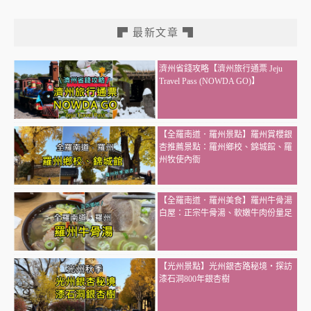
▛ 最新文章 ▜
濟州省錢攻略【濟州旅行通票 Jeju
Travel Pass (NOWDA GO)】
【全羅南道．羅州景點】羅州賞櫻銀
杏推薦景點：羅州鄉校、錦城館、羅
州牧使內衙
【全羅南道．羅州美食】羅州牛骨湯
白屋：正宗牛骨湯、軟嫩牛肉份量足
【光州景點】光州銀杏路秘境・探訪
漆石洞800年銀杏樹