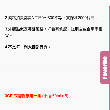
2.網路拍賣
都賣NT150～300不等，實際才2000韓元。
3.
外觀酷似安娜蘇風格，好看有質感，送朋友或自用兩相
宜。
4.不是
每一間
大創
都有賣。
3CE 衣物香氛劑一組
(小瓶 50ml x 5)