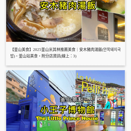
【釜山美食】2025釜山米其林推薦美食｜安木豬肉湯飯(안목돼지국
밥)・釜山站美食・附分店資訊(線上：3)