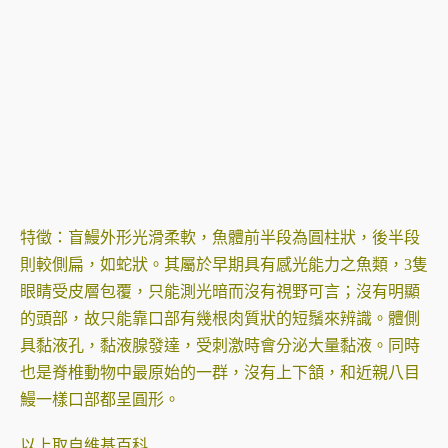
特徵：盲鰻外形光滑柔軟，魚體前半段為圓柱狀，後半段
則較側扁，如蛇狀。其屬於早期具有感光能力之魚類，3隻
眼睛受皮層包覆，只能測光暗而沒有視野可言；沒有明顯
的頭部，故只能靠口部有幾根肉質狀的短鬚來辨識。體側
具黏液孔，黏液腺發達，受刺激時會分泌大量黏液。同時
也是脊椎動物中最原始的一群，沒有上下頷，和近親八目
鰻一樣口部都呈圓形。
以上取自維基百科