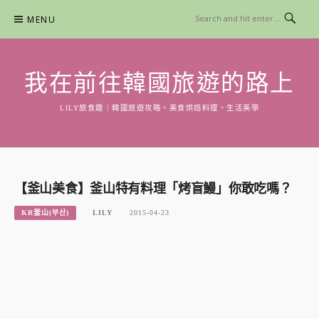
Skip
MENU
to
content
我在前往韓國旅遊的路上
LILY旅食趣｜韓國旅遊攻略。美食烘焙料理。生活美學
【釜山美食】釜山特有料理「烤盲鰻」你敢吃嗎？
KR釜山(부산)
LILY
2015-04-23