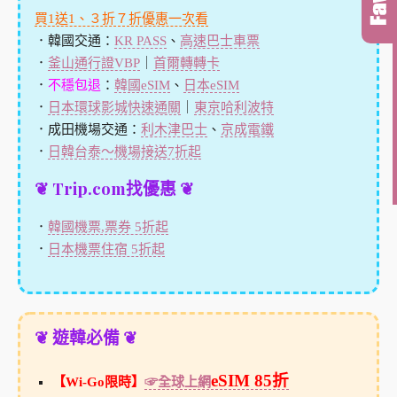
買1送1、３折７折優惠一次看
．韓國交通：
KR PASS
、
高速巴士車票
．
釜山通行證VBP
｜
首爾轉轉卡
．
不穩包退
：
韓國eSIM
、
日本eSIM
．
日本環球影城快速通關
｜
東京哈利波特
．成田機場交通：
利木津巴士
、
京成電鐵
．
日韓台泰～機場接送7折起
❦ Trip.com找優惠 ❦
．
韓國機票,票券 5折起
．
日本機票住宿 5折起
❦ 遊韓必備 ❦
eSIM 85折
【Wi-Go限時】
☞全球上網