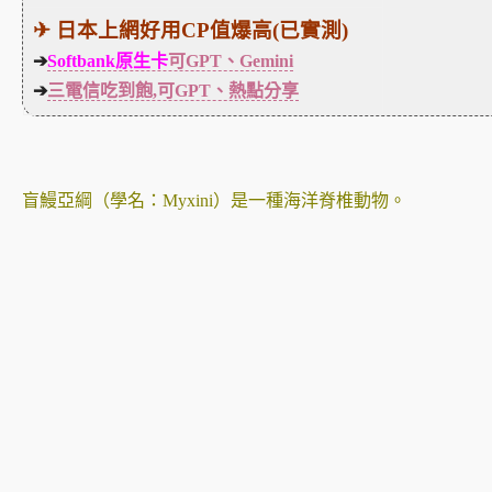
✈ 日本上網好用CP值爆高(已實測)
➔
Softbank原生卡
可GPT、Gemini
➔
三電信吃到飽,可GPT、熱點分享
盲鰻亞綱（學名：Myxini）是一種海洋脊椎動物。