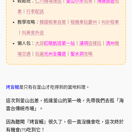
輕鬆玩：
仁川機場接送
｜
釜山小宗
包車
｜
海邁旅遊
包
車
｜
行李配送
教學攻略：
韓國租車自駕
｜
租機車玩慶州
｜
叫計程車
｜
叫美食外送
懶人包：
大邱
紅眼航班第一站
｜
浦項
這樣玩
｜
清州
機
場交通
｜
玩遍
光州全羅道
｜
聖水洞
攻略
烤盲鰻
是只有在釜山才吃得到的當地料理。
這次到釜山出差，抵達釜山的第一晚，先帶我們去逛「海
雲台傳統市場」。
因為聽聞『烤盲鰻』很久了，但一直沒機會吃，這次終於
有機會(?!)吃到它！