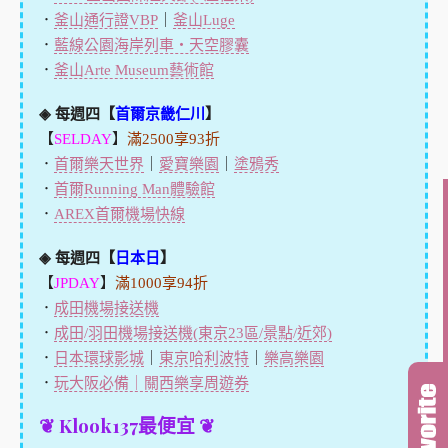
．
釜山通行證VBP
｜
釜山Luge
．
藍線公園海岸列車・天空膠囊
．
釜山Arte Museum藝術館
◈ 每週四【
首爾京畿仁川
】
【
SELDAY
】
滿2500享93折
．
首爾樂天世界
｜
愛寶樂園
｜
塗鴉秀
．
首爾Running Man體驗館
．
AREX首爾機場快線
◈ 每週四【
日本日
】
【
JPDAY
】
滿1000享94折
．
成田機場接送機
．
成田/羽田機場接送機(東京23區/景點/近郊)
．
日本環球影城
｜
東京哈利波特
｜
樂高樂園
．
玩大阪必備｜關西樂享周遊券
❦ Klook137最便宜 ❦