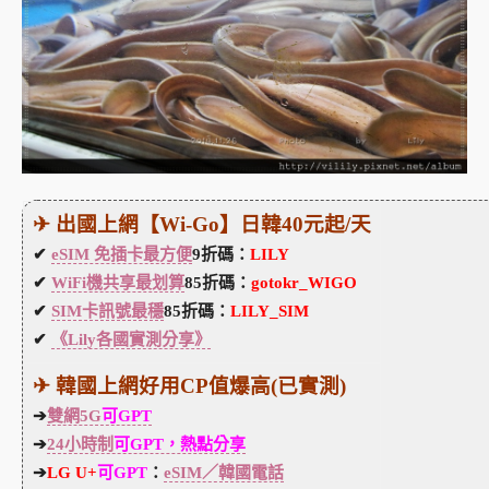
✈ 出國上網【Wi-Go】日韓40元起/天
✔
eSIM 免插卡最方便
9折碼：
LILY
✔
WiFi機共享最划算
85折碼：
gotokr_WIGO
✔
SIM卡訊號最穩
85折碼：
LILY_SIM
✔
《Lily各國實測分享》
✈ 韓國上網好用CP值爆高(已實測)
➔
雙網5G
可GPT
➔
24小時制
可GPT，熱點分享
➔
LG U+
可GPT
：
eSIM／韓國電話