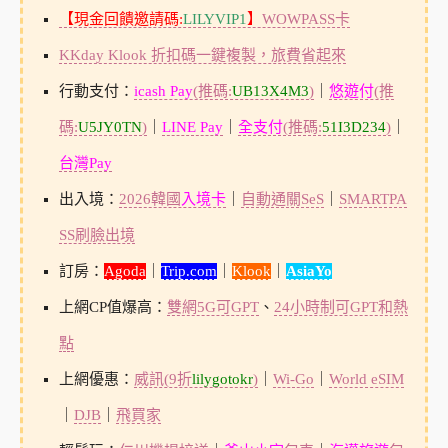
【現金回饋邀請碼:
LILYVIP1
】
WOWPASS卡
KKday Klook 折扣碼一鍵複製，旅費省起來
行動支付：
icash Pay
(推碼:
UB13X4M3
)
｜
悠遊付
(推
碼:
U5JY0TN
)
｜
LINE Pay
｜
全支付
(推碼:
51I3D234
)
｜
台灣Pay
出入境：
2026韓國
入境卡
｜
自動通關SeS
｜
SMARTPA
SS刷臉出境
訂房：
Agoda
｜
Trip.com
｜
Klook
｜
AsiaYo
上網CP值爆高：
雙網5G可GPT
、
24小時制可GPT和熱
點
上網優惠：
威訊(9折
lilygotokr
)
｜
Wi-Go
｜
World eSIM
｜
DJB
｜
飛買家