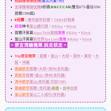
桃園機場接送機
(雙北只要740)
全球機場接送機
9折碼:
KKCCCAR
(雙北675/曼谷350/
首爾1300起)
0元領
：
樂天超市折價
｜
TABA計程車
超值
神卡
釜山通行證
：
KKday
、
Klook
首爾汗蒸幕
Aqua Field高陽
激推
KKday
、
Klook
釜山汗蒸幕
新世界Spa Land
激推
KKday
、
Klook
。便宜清艙機票.說走就走。
Trip便宜機票
：
首爾
、
釜山
、
大邱
、
清州
、
東京
、
大
阪
、
沖繩
德威航空
首爾×大邱×濟州(含托運)
真航空
首爾×釜山×濟州(含托運)
濟州航空
釜山(含托運,可加VBP)
德威航空
首爾 (含托運)
高雄
、
台中
出發
釜山航空
釜山二人成行(含托運)