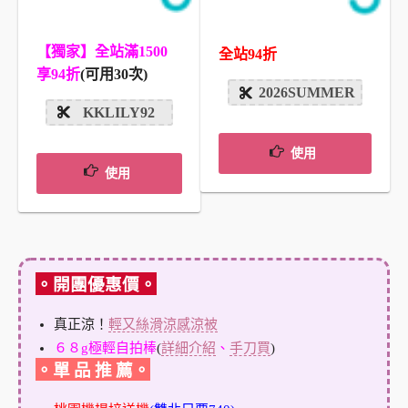
【獨家】全站滿1500
全站94折
享94折
(可用30次)
2026SUMMER
KKLILY92
使用
使用
。開團優惠價。
真正涼！
輕又絲滑涼感涼被
６８g極輕自拍棒
(
詳細介紹
、
手刀買
)
。單 品 推 薦。