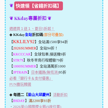
❦
快速領【省錢折扣碼】
❦ KKday專屬折扣 ❦
週週買１送１、夏日5折起！
◈ KKday
全站
折扣碼
(部分可疊加)
KKLILY92
【
】全站滿1500享94折
【
2026SUMMER
】全站94折！
【
KKCCCAR
】全球包車,接送機9折
【
STR79
】秋冬早鳥行程體驗79折
【
1000SUMMER
】全站滿萬折1000
【
JPTRAIN
】
日本鐵路(無低消)
95折
必看『銀行卡＆支付優惠』
FUN膽玩韓國
◈ 每週二【
釜山大邱慶州
】
活動折扣
【
BSDAY
】
滿2200享93折
．
2026釜山國際煙火節(S座位票)