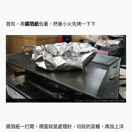
首先，用
錫箔紙
包著，然後小火先烤一下下
錫箔紙一打開，裡面就是處理好、切段的盲鰻，再加上洋