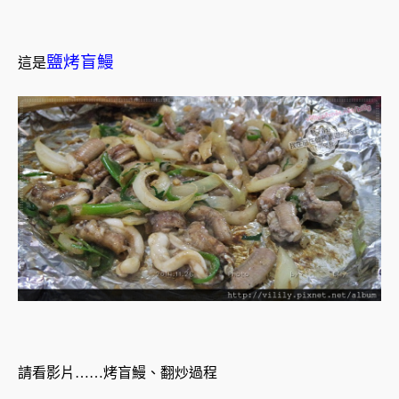
鹽烤盲鰻
這是
請看影片……烤盲鰻、翻炒過程