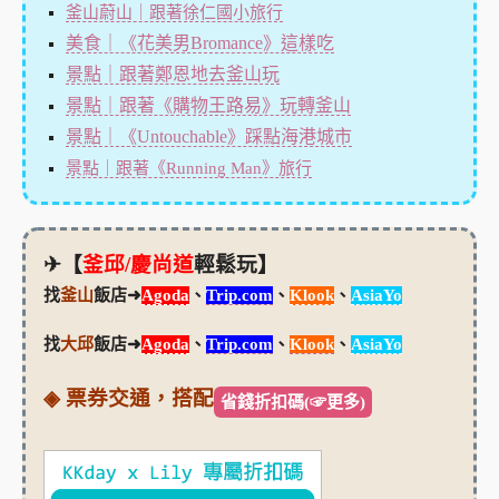
釜山蔚山｜跟著徐仁國小旅行
美食｜《花美男Bromance》這樣吃
景點｜跟著鄭恩地去釜山玩
景點｜跟著《購物王路易》玩轉釜山
景點｜《Untouchable》踩點海港城市
景點｜跟著《Running Man》旅行
✈【
釜邱/慶尚道
輕鬆玩】
找
釜山
飯店➜
Agoda
、
Trip.com
、
Klook
、
AsiaYo
找
大邱
飯店➜
Agoda
、
Trip.com
、
Klook
、
AsiaYo
◈ 票券交通，搭配
省錢折扣碼(☞更多)