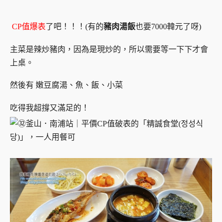
CP值爆表
了吧！！！(有的
豬肉湯飯
也要7000韓元了呀)
主菜是辣炒豬肉，因為是現炒的，所以需要等一下下才會
上桌。
然後有 嫩豆腐湯、魚、飯、小菜
吃得我超撐又滿足的！