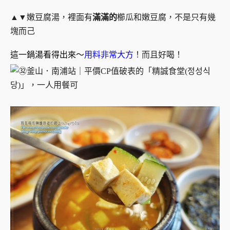
▲▼嫩豆腐湯，裡面有
滿滿的
櫛瓜和嫩豆腐，不是只有幾
塊而己
這一鍋湯看得出來～
用料非常大方
！而且好喝！