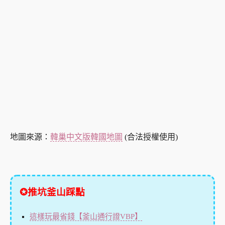
地圖來源：
韓巢中文版韓國地圖
(合法授權使用)
✪推坑釜山踩點
這樣玩最省錢【釜山通行證VBP】