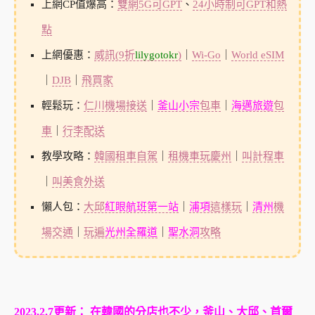
上網CP值爆高：
雙網5G可GPT
、
24小時制可GPT和熱
點
上網優惠：
威訊(9折
lilygotokr
)
｜
Wi-Go
｜
World eSIM
｜
DJB
｜
飛買家
輕鬆玩：
仁川機場接送
｜
釜山小宗
包車
｜
海邁旅遊
包
車
｜
行李配送
教學攻略：
韓國租車自駕
｜
租機車玩慶州
｜
叫計程車
｜
叫美食外送
懶人包：
大邱
紅眼航班第一站
｜
浦項
這樣玩
｜
清州
機
場交通
｜
玩遍
光州全羅道
｜
聖水洞
攻略
2023.2.7更新： 在韓國的分店也不少，釜山、大邱、首爾