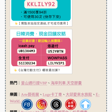
熱門
｜
釜山通行證VBP
、
海岸列車.天空膠囊
E-
樂園
｜
Arte藝術展
、
Luge卡丁車
、
大邱愛來水族館
、
World／83塔