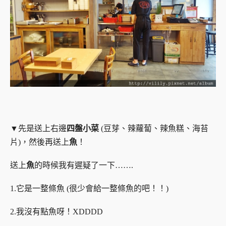
▼先是送上右邊
四盤小菜
(豆芽、辣蘿蔔、辣魚糕、海苔
片)，然後再送上
魚
！
送上
魚
的時候我有遲疑了一下…….
1.它是一整條魚 (很少會給一整條魚的吧！！)
2.我沒有點魚呀！XDDDD