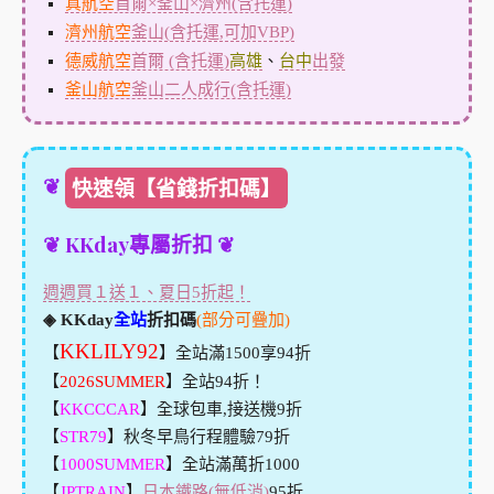
真航空
首爾×釜山×濟州(含托運)
濟州航空
釜山(含托運,可加VBP)
德威航空
首爾 (含托運)
高雄
、
台中
出發
釜山航空
釜山二人成行(含托運)
❦
快速領【省錢折扣碼】
❦ KKday專屬折扣 ❦
週週買１送１、夏日5折起！
◈ KKday
全站
折扣碼
(部分可疊加)
KKLILY92
【
】全站滿1500享94折
【
2026SUMMER
】全站94折！
【
KKCCCAR
】全球包車,接送機9折
【
STR79
】秋冬早鳥行程體驗79折
【
1000SUMMER
】全站滿萬折1000
【
JPTRAIN
】
日本鐵路(無低消)
95折