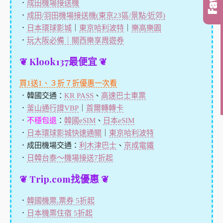
．
成田機場接送機
．
成田/羽田機場接送機(東京23區/景點/近郊)
．
日本環球影城
｜
東京哈利波特
｜
樂高樂園
．
玩大阪必備｜關西樂享周遊券
❦ Klook137最便宜 ❦
買1送1、３折７折優惠一次看
．韓國交通：
KR PASS
、
高速巴士車票
．
釜山通行證VBP
｜
首爾轉轉卡
．
不穩包退
：
韓國eSIM
、
日本eSIM
．
日本環球影城快速通關
｜
東京哈利波特
．成田機場交通：
利木津巴士
、
京成電鐵
．
日韓台泰～機場接送7折起
❦ Trip.com找優惠 ❦
．
韓國機票,票券 5折起
．
日本機票住宿 5折起