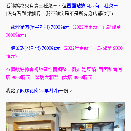
看帥編寫只有賣三種菜單，但
西面站
這間只有二種菜單
(沒有看到 燉排骨，我不確定是不是所有分店都改了)
．辣炒豬肉(두루치기) 7000韓元
（2022年更新：已調漲至
9000韓元)
．泡菜鍋(김치찜) 7000韓元
（2022年更新：已調漲至 9000
韓元)
※價錢好像會視地區性而調整：例如 泡菜鍋~西面和南浦
店 9000韓元、釜慶大和釜山大店 8000韓元
我點了
辣炒豬肉(두루치기)
一份。