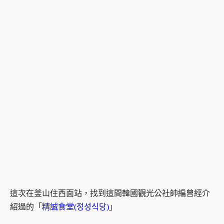
這次在釜山住西面站，找到這間韓國觀光公社帥編曾經介
紹過的「
精誠食堂(정성식당)
」