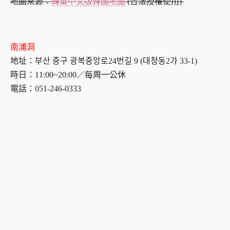
地圖來源：
韓巢中文版韓國地圖
(合法授權使用)
南浦洞
地址：부산 중구 광복중앙로24번길 9 (대청동2가 33-1)
時日：11:00~20:00／每周一公休
電話：051-246-0333