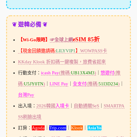
❦ 遊韓必備 ❦
eSIM 85折
【Wi-Go限時】
☞全球上網
【現金回饋邀請碼:
LILYVIP1
】
WOWPASS卡
KKday Klook 折扣碼一鍵複製，旅費省起來
行動支付：
icash Pay
(推碼:
UB13X4M3
)
｜
悠遊付
(推
碼:
U5JY0TN
)
｜
LINE Pay
｜
全支付
(推碼:
51I3D234
)
｜
台灣Pay
出入境：
2026韓國
入境卡
｜
自動通關SeS
｜
SMARTPA
SS刷臉出境
訂房：
Agoda
｜
Trip.com
｜
Klook
｜
AsiaYo