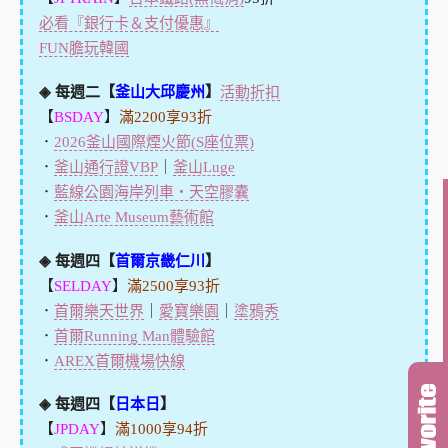
必看『銀行卡＆支付優惠』
FUN膽玩韓國
◈ 每週二【
釜山大邱慶州
】
活動折扣
【
BSDAY
】
滿2200享93折
．
2026釜山國際煙火節(S座位票)
．
釜山通行證VBP
｜
釜山Luge
．
藍線公園海岸列車・天空膠囊
．
釜山Arte Museum藝術館
◈ 每週四【
首爾京畿仁川
】
【
SELDAY
】
滿2500享93折
．
首爾樂天世界
｜
愛寶樂園
｜
塗鴉秀
．
首爾Running Man體驗館
．
AREX首爾機場快線
◈ 每週四【
日本日
】
【
JPDAY
】
滿1000享94折