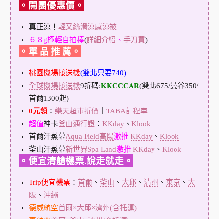
。開團優惠價。
真正涼！
輕又絲滑涼感涼被
６８g極輕自拍棒
(
詳細介紹
、
手刀買
)
。單 品 推 薦。
桃園機場接送機
(雙北只要740)
全球機場接送機
9折碼:
KKCCCAR
(雙北675/曼谷350/
首爾1300起)
0元領
：
樂天超市折價
｜
TABA計程車
超值
神卡
釜山通行證
：
KKday
、
Klook
首爾汗蒸幕
Aqua Field高陽
激推
KKday
、
Klook
釜山汗蒸幕
新世界Spa Land
激推
KKday
、
Klook
。便宜清艙機票.說走就走。
Trip便宜機票
：
首爾
、
釜山
、
大邱
、
清州
、
東京
、
大
阪
、
沖繩
德威航空
首爾×大邱×濟州(含托運)