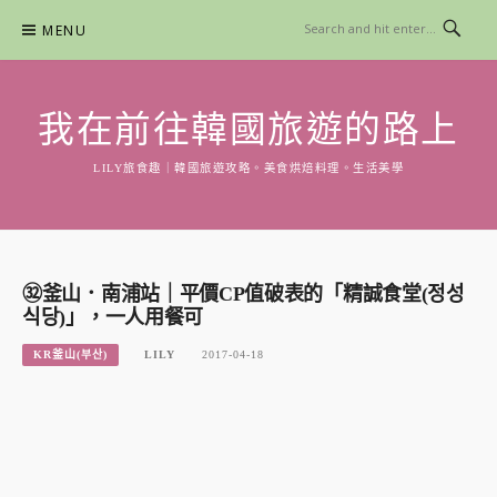
Skip
MENU
to
content
我在前往韓國旅遊的路上
LILY旅食趣｜韓國旅遊攻略。美食烘焙料理。生活美學
㉜釜山．南浦站｜平價CP值破表的「精誠食堂(정성
식당)」，一人用餐可
KR釜山(부산)
LILY
2017-04-18