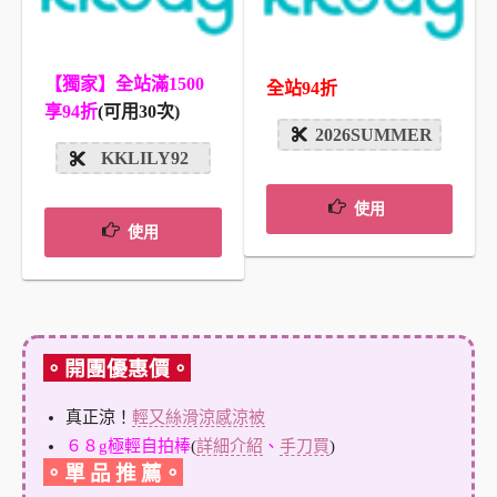
【獨家】全站滿1500
全站94折
享94折
(可用30次)
2026SUMMER
KKLILY92
使用
使用
。開團優惠價。
真正涼！
輕又絲滑涼感涼被
６８g極輕自拍棒
(
詳細介紹
、
手刀買
)
。單 品 推 薦。