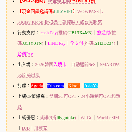
eSIM 85折
【Wi-Go限時】
☞全球上網
【現金回饋邀請碼:
LILYVIP1
】
WOWPASS卡
KKday Klook 折扣碼一鍵複製，旅費省起來
行動支付：
icash Pay
(推碼:
UB13X4M3
)
｜
悠遊付
(推
碼:
U5JY0TN
)
｜
LINE Pay
｜
全支付
(推碼:
51I3D234
)
｜
台灣Pay
出入境：
2026韓國
入境卡
｜
自動通關SeS
｜
SMARTPA
SS刷臉出境
訂房：
Agoda
｜
Trip.com
｜
Klook
｜
AsiaYo
上網CP值爆高：
雙網5G可GPT
、
24小時制可GPT和熱
點
上網優惠：
威訊(9折
lilygotokr
)
｜
Wi-Go
｜
World eSIM
｜
DJB
｜
飛買家