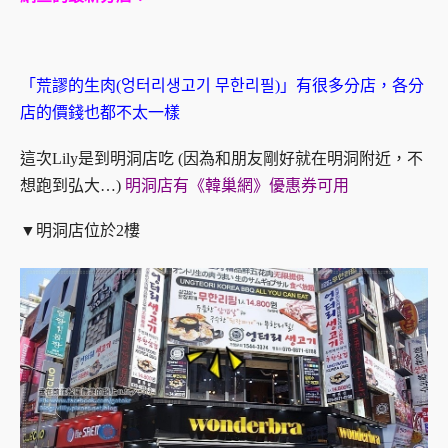
「荒謬的生肉(엉터리생고기 무한리필)」有很多分店，各分
店的價錢也都不太一樣
這次Lily是到明洞店吃 (因為和朋友剛好就在明洞附近，不
想跑到弘大…)
明洞店有《韓巢網》優惠券可用
▼明洞店位於2樓