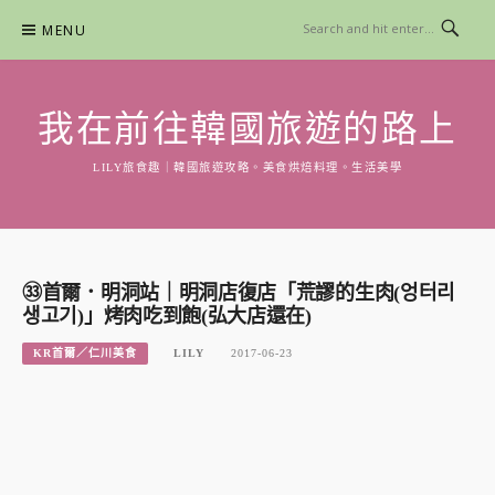
Skip
MENU
to
content
我在前往韓國旅遊的路上
LILY旅食趣｜韓國旅遊攻略。美食烘焙料理。生活美學
㉝首爾．明洞站｜明洞店復店「荒謬的生肉(엉터리
생고기)」烤肉吃到飽(弘大店還在)
KR首爾／仁川美食
LILY
2017-06-23