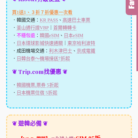
買1送1、３折７折優惠一次看
．韓國交通：
KR PASS
、
高速巴士車票
．
釜山通行證VBP
｜
首爾轉轉卡
．
不穩包退
：
韓國eSIM
、
日本eSIM
．
日本環球影城快速通關
｜
東京哈利波特
．成田機場交通：
利木津巴士
、
京成電鐵
．
日韓台泰～機場接送7折起
❦ Trip.com找優惠 ❦
．
韓國機票,票券 5折起
．
日本機票住宿 5折起
❦ 遊韓必備 ❦