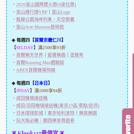
．
2026釜山國際煙火節(S座位票)
．
釜山通行證VBP
｜
釜山Luge
．
藍線公園海岸列車・天空膠囊
．
釜山Arte Museum藝術館
◈ 每週四【
首爾京畿仁川
】
【
SELDAY
】
滿2500享93折
．
首爾樂天世界
｜
愛寶樂園
｜
塗鴉秀
．
首爾Running Man體驗館
．
AREX首爾機場快線
◈ 每週四【
日本日
】
【
JPDAY
】
滿1000享94折
．
成田機場接送機
．
成田/羽田機場接送機(東京23區/景點/近郊)
．
日本環球影城
｜
東京哈利波特
｜
樂高樂園
．
玩大阪必備｜關西樂享周遊券
❦ Klook137最便宜 ❦