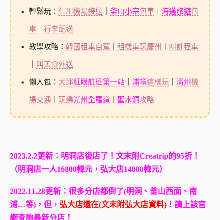
輕鬆玩：
仁川機場接送
｜
釜山小宗
包車
｜
海邁旅遊
包
車
｜
行李配送
教學攻略：
韓國租車自駕
｜
租機車玩慶州
｜
叫計程車
｜
叫美食外送
懶人包：
大邱
紅眼航班第一站
｜
浦項
這樣玩
｜
清州
機
場交通
｜
玩遍
光州全羅道
｜
聖水洞
攻略
2023.2.2更新：明洞店復店了！文末附Creatrip的95折！
（
明洞店一人16800韓元，弘大店14800韓元）
2022.11.28更新：很多分店都倒了(
明洞
、釜山西面、南
浦…等)，但，
弘大店還在(文末附弘大店資料)
！請上該官
網查詢最新分店！