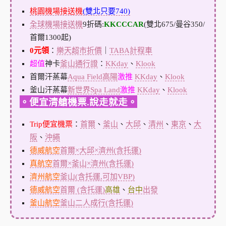
桃園機場接送機
(雙北只要740)
全球機場接送機
9折碼:
KKCCCAR
(雙北675/曼谷350/
首爾1300起)
0元領
：
樂天超市折價
｜
TABA計程車
超值
神卡
釜山通行證
：
KKday
、
Klook
首爾汗蒸幕
Aqua Field高陽
激推
KKday
、
Klook
釜山汗蒸幕
新世界Spa Land
激推
KKday
、
Klook
。便宜清艙機票.說走就走。
Trip便宜機票
：
首爾
、
釜山
、
大邱
、
清州
、
東京
、
大
阪
、
沖繩
德威航空
首爾×大邱×濟州(含托運)
真航空
首爾×釜山×濟州(含托運)
濟州航空
釜山(含托運,可加VBP)
德威航空
首爾 (含托運)
高雄
、
台中
出發
釜山航空
釜山二人成行(含托運)