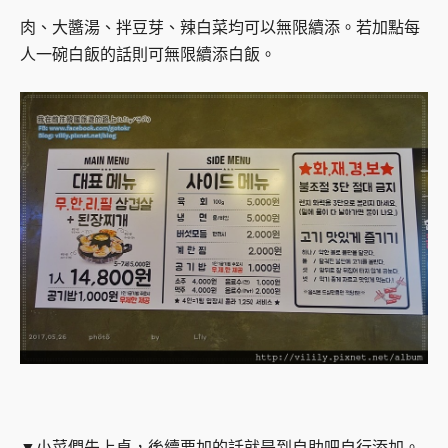
肉、大醬湯、拌豆芽、辣白菜均可以無限續添。若加點每
人一碗白飯的話則可無限續添白飯。
▼小菜們先上桌，後續要加的話就是到自助吧自行添加。