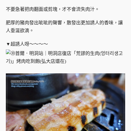
不要急著把肉翻面或剪塊，才不會流失肉汁。
肥厚的豬肉發出呲呲的聲響，散發出更加誘人的香味，讓
人垂涎欲滴。
▼超誘人呀～～～～