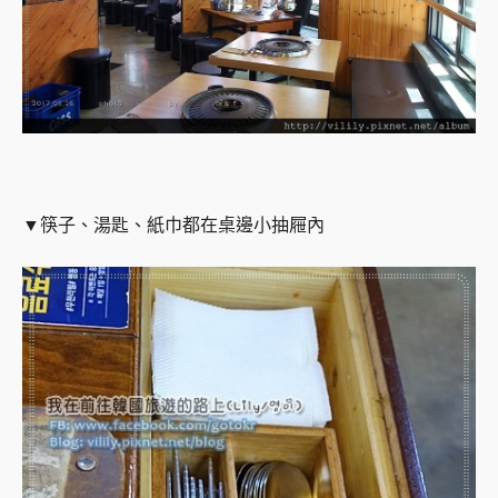
▼筷子、湯匙、紙巾都在桌邊小抽屜內