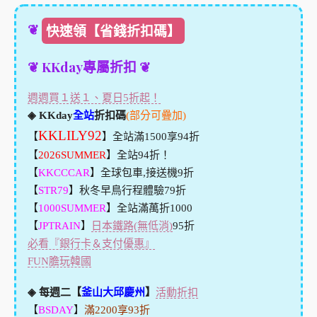
❦
快速領【省錢折扣碼】
❦ KKday專屬折扣 ❦
週週買１送１、夏日5折起！
◈ KKday
全站
折扣碼
(部分可疊加)
KKLILY92
【
】全站滿1500享94折
【
2026SUMMER
】全站94折！
【
KKCCCAR
】全球包車,接送機9折
【
STR79
】秋冬早鳥行程體驗79折
【
1000SUMMER
】全站滿萬折1000
【
JPTRAIN
】
日本鐵路(無低消)
95折
必看『銀行卡＆支付優惠』
FUN膽玩韓國
◈ 每週二【
釜山大邱慶州
】
活動折扣
【
BSDAY
】
滿2200享93折