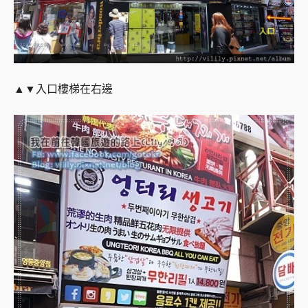
▲▼入口樓梯在右邊