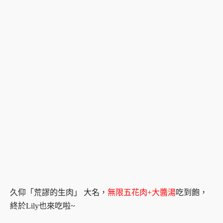
久仰「荒謬的生肉」 大名，
無限五花肉+大醬湯
吃到飽，
終於Lily也來吃啦~