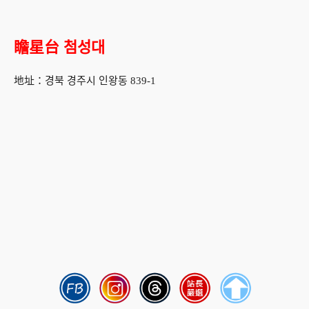
瞻星台 첨성대
地址：경북 경주시 인왕동 839-1