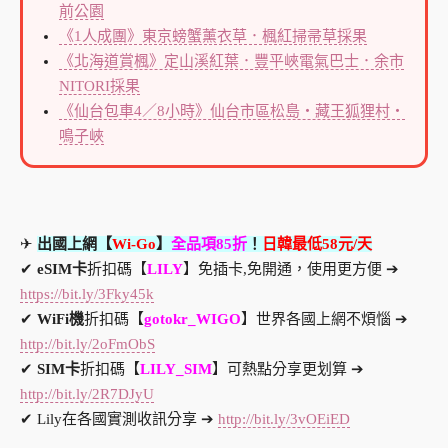
前公園
《1人成團》東京螃蟹薰衣草．楓紅掃帚草採果
《北海道賞楓》定山溪紅葉．豐平峽電氣巴士．余市
NITORI採果
《仙台包車4／8小時》仙台市區松島・藏王狐狸村・
鳴子峽
✈
出國上網【
Wi-Go
】
全品項85折
！
日韓最低58元/天
✔
eSIM卡
折扣碼【
LILY
】免插卡,免開通，使用更方便 ➔
https://bit.ly/3Fky45k
✔
WiFi機
折扣碼【
gotokr_WIGO
】世界各國上網不煩惱 ➔
http://bit.ly/2oFmObS
✔
SIM卡
折扣碼【
LILY_SIM
】可熱點分享更划算 ➔
http://bit.ly/2R7DJyU
✔ Lily在各國實測收訊分享 ➔
http://bit.ly/3vOEiED