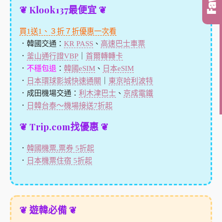
❦ Klook137最便宜 ❦
買1送1、３折７折優惠一次看
．韓國交通：
KR PASS
、
高速巴士車票
．
釜山通行證VBP
｜
首爾轉轉卡
．
不穩包退
：
韓國eSIM
、
日本eSIM
．
日本環球影城快速通關
｜
東京哈利波特
．成田機場交通：
利木津巴士
、
京成電鐵
．
日韓台泰～機場接送7折起
❦ Trip.com找優惠 ❦
．
韓國機票,票券 5折起
．
日本機票住宿 5折起
❦ 遊韓必備 ❦