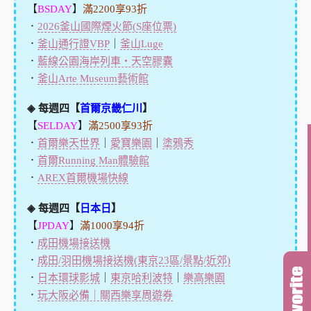
【
BSDAY
】
滿2200享93折
．
2026釜山國際煙火節(S座位票)
．
釜山通行證VBP
｜
釜山Luge
．
藍線公園海岸列車・天空膠囊
．
釜山Arte Museum藝術館
◈ 每週四【
首爾京畿仁川
】
【
SELDAY
】
滿2500享93折
．
首爾樂天世界
｜
愛寶樂園
｜
塗鴉秀
．
首爾Running Man體驗館
．
AREX首爾機場快線
◈ 每週四【
日本日
】
【
JPDAY
】
滿1000享94折
．
成田機場接送機
．
成田/羽田機場接送機(東京23區/景點/近郊)
．
日本環球影城
｜
東京哈利波特
｜
樂高樂園
．
玩大阪必備｜關西樂享周遊券