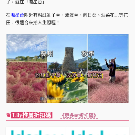
了，就在「瞻星台」
在
瞻星台
附近有粉紅亂子草、波波草、向日葵、油菜花…等花
田，很適合來拍人生照喔！
❦
Lily推薦折扣碼
《更多☞折扣碼》