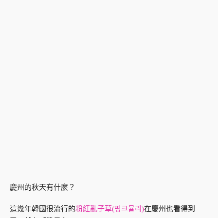
慶州的秋天有什麼？
這幾年韓國很流行的
粉紅亂子草(핑크뮬리)
在慶州也看得到