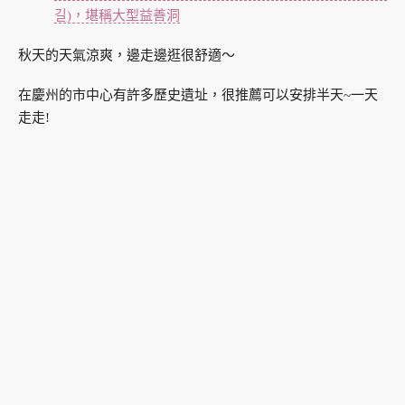
길)，堪稱大型益善洞
秋天的天氣涼爽，邊走邊逛很舒適～
在慶州的市中心有許多歷史遺址，很推薦可以安排半天~一天
走走!