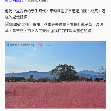
阿公阿嬤們
，真的超有趣！
他們重返青春的學生時代，來粉紅亂子草這邊拍照、嬉笑，這
樣的感覺好棒！