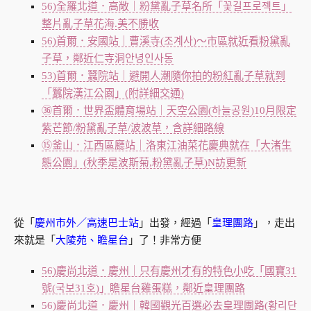
56)全羅北道．高敞｜粉黛亂子草名所「꽃길프로젝트」
整片亂子草花海.美不勝收
56)首爾．安國站｜曹溪寺(조계사)～市區就近看粉黛亂
子草，鄰近仁寺洞안녕인사동
53)首爾．蠶院站｜避開人潮隨你拍的粉紅亂子草就到
「蠶院漢江公園」(附詳細交通)
㊱首爾．世界盃體育場站｜天空公園(하늘공원)10月限定
紫芒節/粉黛亂子草/波波草，含詳細路線
⑮釜山．江西區廳站｜洛東江油菜花慶典就在「大渚生
態公園」(秋季是波斯菊,粉黛亂子草)N訪更新
從「
慶州市外／高速巴士站
」出發，經過「
皇理團路
」，走出
來就是「
大陵苑、瞻星台
」了！非常方便
56)慶尚北道．慶州｜只有慶州才有的特色小吃「國寶31
號(국보31호)」瞻星台雞蛋糕，鄰近皇理團路
56)慶尚北道．慶州｜韓國觀光百選必去皇理團路(황리단