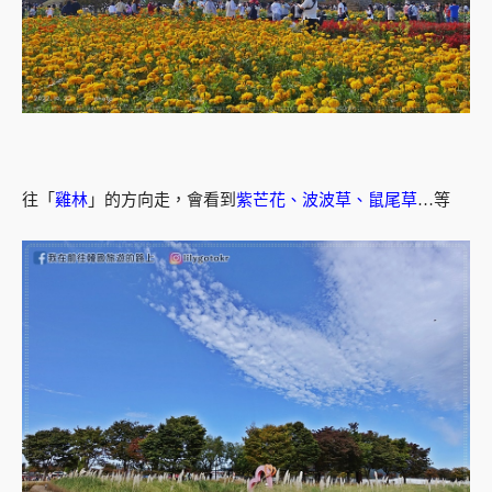
往「
雞林
」的方向走，會看到
紫芒花、波波草、鼠尾草
…等