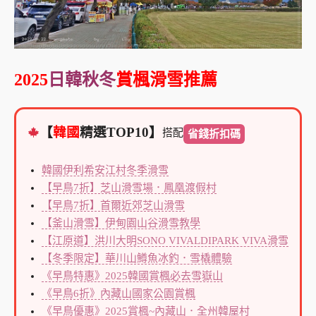
2025
日韓秋冬
賞楓滑雪推薦
【
韓國
精選TOP10】
搭配
省錢折扣碼
韓國伊利希安江村冬季滑雪
【早鳥7折】芝山滑雪場．鳳凰渡假村
【早鳥7折】首爾近郊芝山滑雪
【釜山滑雪】伊甸園山谷滑雪教學
【江原道】洪川大明SONO VIVALDIPARK VIVA滑雪
【冬季限定】華川山鱒魚冰釣．雪橇體驗
《早鳥特惠》2025韓國賞楓必去雪嶽山
《早鳥6折》內藏山國家公園賞楓
《早鳥優惠》2025賞楓~內藏山．全州韓屋村