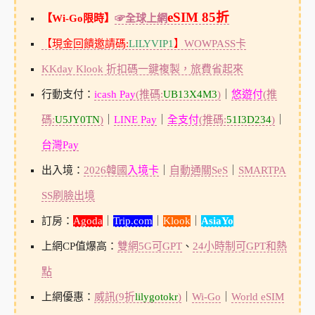
eSIM 85折
【Wi-Go限時】
☞全球上網
【現金回饋邀請碼:
LILYVIP1
】
WOWPASS卡
KKday Klook 折扣碼一鍵複製，旅費省起來
行動支付：
icash Pay
(推碼:
UB13X4M3
)
｜
悠遊付
(推
碼:
U5JY0TN
)
｜
LINE Pay
｜
全支付
(推碼:
51I3D234
)
｜
台灣Pay
出入境：
2026韓國
入境卡
｜
自動通關SeS
｜
SMARTPA
SS刷臉出境
訂房：
Agoda
｜
Trip.com
｜
Klook
｜
AsiaYo
上網CP值爆高：
雙網5G可GPT
、
24小時制可GPT和熱
點
上網優惠：
威訊(9折
lilygotokr
)
｜
Wi-Go
｜
World eSIM