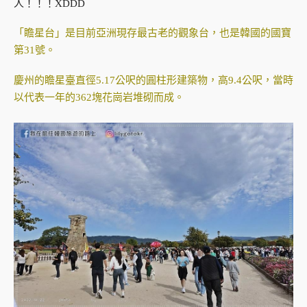
人！！！XDDD
「瞻星台」是目前亞洲現存最古老的觀象台，也是韓國的國寶
第31號。
慶州的瞻星臺直徑5.17公呎的圓柱形建築物，高9.4公呎，當時
以代表一年的362塊花崗岩堆砌而成。