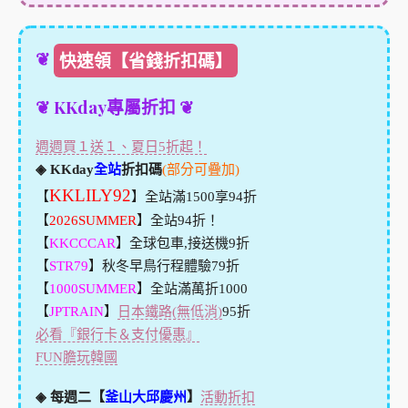
❦
快速領【省錢折扣碼】
❦ KKday專屬折扣 ❦
週週買１送１、夏日5折起！
◈ KKday
全站
折扣碼
(部分可疊加)
KKLILY92
【
】全站滿1500享94折
【
2026SUMMER
】全站94折！
【
KKCCCAR
】全球包車,接送機9折
【
STR79
】秋冬早鳥行程體驗79折
【
1000SUMMER
】全站滿萬折1000
【
JPTRAIN
】
日本鐵路(無低消)
95折
必看『銀行卡＆支付優惠』
FUN膽玩韓國
◈ 每週二【
釜山大邱慶州
】
活動折扣