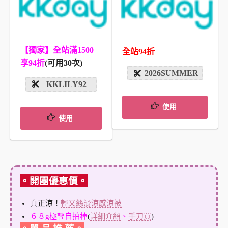
【獨家】全站滿1500
全站94折
享94折
(可用30次)
2026SUMMER
KKLILY92
使用
使用
。開團優惠價。
真正涼！
輕又絲滑涼感涼被
６８g極輕自拍棒
(
詳細介紹
、
手刀買
)