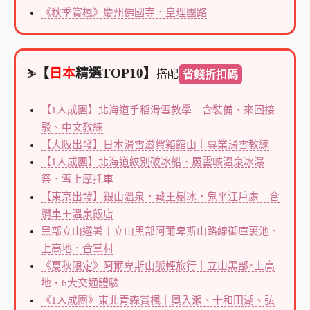
《秋季賞楓》慶州佛國寺．皇理團路
【
日本
精選TOP10】
搭配
⛷️
省錢折扣碼
【1人成團】北海道手稻滑雪教學｜含裝備、來回接
駁、中文教練
【大阪出發】日本滑雪滋賀箱館山｜專業滑雪教練
【1人成團】北海道紋別破冰船．層雲峽溫泉冰瀑
祭．雪上摩托車
【東京出發】銀山溫泉・藏王樹冰・鬼平江戶處｜含
纜車＋溫泉飯店
黑部立山避暑｜立山黑部阿爾卑斯山路線御庫裏池．
上高地．合掌村
《夏秋限定》阿爾卑斯山脈輕旅行｜立山黑部×上高
地・6大交通體驗
《1人成團》東北青森賞楓｜奧入瀨、十和田湖、弘