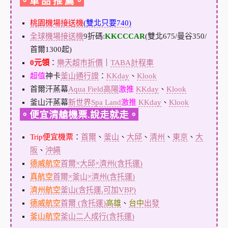
。單 品 推 薦。
桃園機場接送機
(雙北只要740)
全球機場接送機
9折碼:
KKCCCAR
(雙北675/曼谷350/
首爾1300起)
0元領
：
樂天超市折價
｜
TABA計程車
超值
神卡
釜山通行證
：
KKday
、
Klook
首爾汗蒸幕
Aqua Field高陽
激推
KKday
、
Klook
釜山汗蒸幕
新世界Spa Land
激推
KKday
、
Klook
。便宜清艙機票.說走就走。
Trip便宜機票
：
首爾
、
釜山
、
大邱
、
清州
、
東京
、
大
阪
、
沖繩
德威航空
首爾×大邱×濟州(含托運)
真航空
首爾×釜山×濟州(含托運)
濟州航空
釜山(含托運,可加VBP)
德威航空
首爾 (含托運)
高雄
、
台中
出發
釜山航空
釜山二人成行(含托運)