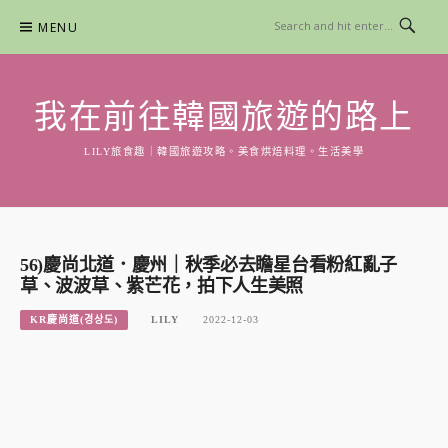
Skip
MENU
to
content
我在前往韓國旅遊的路上
LILY旅食趣｜韓國旅遊攻略。美食烘焙料理。生活美學
56)慶尚北道．慶州｜秋季必去瞻星台看粉紅亂子
草、波波草、紫芒花，拍下人生美照
KR慶尚道(경상도)
LILY
2022-12-03