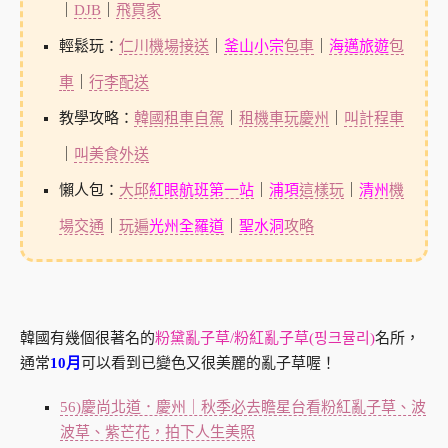
｜
DJB
｜
飛買家
輕鬆玩：
仁川機場接送
｜
釜山小宗
包車
｜
海邁旅遊
包
車
｜
行李配送
教學攻略：
韓國租車自駕
｜
租機車玩慶州
｜
叫計程車
｜
叫美食外送
懶人包：
大邱
紅眼航班第一站
｜
浦項
這樣玩
｜
清州
機
場交通
｜
玩遍
光州全羅道
｜
聖水洞
攻略
韓國有幾個很著名的
粉黛亂子草/粉紅亂子草(핑크뮬리)
名所，
通常
10月
可以看到已變色又很美麗的亂子草喔！
56)慶尚北道．慶州｜秋季必去瞻星台看粉紅亂子草、波
波草、紫芒花，拍下人生美照