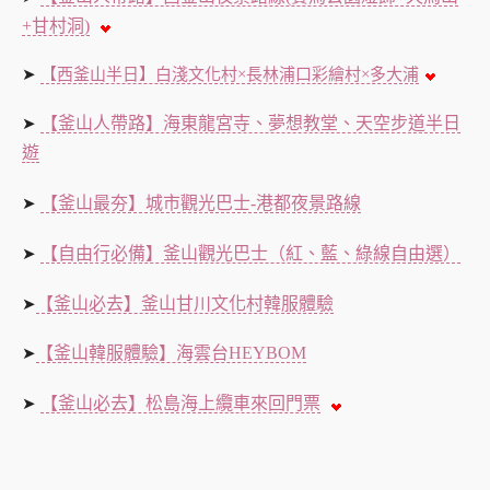
+甘村洞)
➤
【西釜山半日】白淺文化村×長林浦口彩繪村×多大浦
【釜山人帶路】海東龍宮寺、夢想教堂、天空步道半日
➤
遊
【釜山最夯】城市觀光巴士-港都夜景路線
➤
【自由行必備】釜山觀光巴士（紅、藍、綠線自由選）
➤
【釜山必去】釜山甘川文化村韓服體驗
➤
【釜山韓服體驗】海雲台HEYBOM
➤
【釜山必去】松島海上纜車來回門票
➤