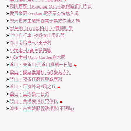
➤
韓國首座《Running Man主題體驗館》門票
➤
愛寶樂園Everland電子票券快速入場
➤
樂天世界主題樂園電子票券快速入場
➤
碧草池+Heyri藝術村+小普羅旺斯
➤
空中自行車+夜遊安山燈飾節
➤
春川南怡島+小王子村
➤
小瑞士村+香草島樂園
➤
小瑞士村+Jade Garden樹木園
➤
釜山．東釜山\西釜山推薦一日遊
➤
釜山．碇巨壁畫村《必娶女人》
➤
釜山．夜遊任選經典或西部
➤
釜山．巨濟外島+風之丘
➤
釜山．巨濟島一日遊
➤
釜山．金海機場行李運送
➤
濟州．古宮韓服體驗攝影(不限時)