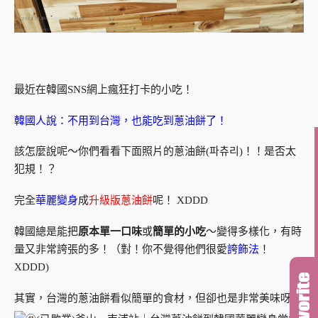
最近在韓國SNS網上瘋狂打卡的小吃！
韓國人說：不用到台灣，也能吃到蔥油餅了！
該怎麼說呢～你們看看下面照片的蔥油餅(파츄리)！！是否太
犯規！？
完全
華麗變身
成
升級版蔥油餅
呢！ XDDD
韓國總是能把
原本單一口味
或
簡單的小吃
～變得多樣化，有時
量又非常誇張的多！（對！你不覺得他們很愛
誇飾法
！
XDDD)
其實，台灣的蔥油餅看似簡單的食材，但卻也是非常美味呀！