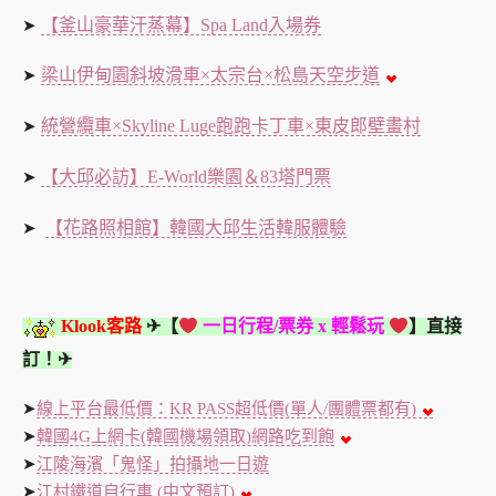
【釜山豪華汗蒸幕】Spa Land入場券
➤
梁山伊甸園斜坡滑車×太宗台×松島天空步道
➤
統營纜車×Skyline Luge跑跑卡丁車×東皮郎壁畫村
➤
【大邱必訪】E-World樂園＆83塔門票
➤
【花路照相館】韓國大邱生活韓服體驗
➤
Klook客路
✈【
一日行程/票券 x 輕鬆玩
】直接
訂！✈
➤
線上平台最低價：KR PASS超低價(單人/團體票都有)
➤
韓國4G上網卡(韓國機場領取)網路吃到飽
➤
江陵海濱「鬼怪」拍攝地一日遊
➤
江村鐵道自行車 (中文預訂)