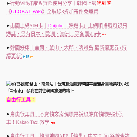
行動Wifi好康＆實際使用分享｜韓國上網
吃到飽
➤
《
GLOBAL WiFi
》全航線8折加寄件免運費
出國上網SIM卡｜
Daijobu
「韓遊卡」上網順暢還可視訊
➤
通話，另有日本、歐洲、澳洲…等各國sim卡
韓國好康｜首爾、釜山、大邱、濟州島 最新優惠券 (持
➤
續更新)
自由行工具：
自由行工具｜不會韓文沒韓國電話也能在韓國叫計程
➤
車！Kakao Taxi 教學
自由行工具｜韓國地圖APP「韓巢」中文介面+路線查詢
➤