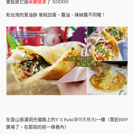
重點是它還
華麗變身
了 XDDDD
和台灣的蔥油餅 單純加蛋、醬油、辣椒醬不同喔！
在釜山南浦洞光復路上的Y’Z Park(와이즈파크)一樓（靠近BIFF
廣場了，在郵局的前一條巷內）