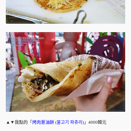
▲▼我點的「
烤肉蔥油餅 (불고기 파츄리)
」4000韓元