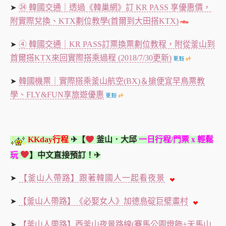
㉔ 韓國交通｜透過《韓巢網》訂 KR PASS 享優惠價，
➤
附實際兌換、KTX劃位教學(首爾到大田搭KTX)
④ 韓國交通｜KR PASS訂票換票劃位教程，附從釜山到
➤
首爾搭KTX來回實際搭乘過程 (2018/7/30更新)
韓國機票｜實際搭乘釜山航空(BX)＆搶便宜早鳥票教
➤
學、FLY&FUN享旅遊優惠
KKday行程
✈【
釜山．大邱
一日行程/門票 x 輕鬆
玩
】中文
直接預訂
！✈
【釜山人帶路】跟著韓國人一起看夜景
➤
【釜山人帶路】《必娶女人》加德島碇巨壁畫村
➤
【釜山人帶路】西釜山夜景路線(賽馬公園燈飾+天馬山
➤