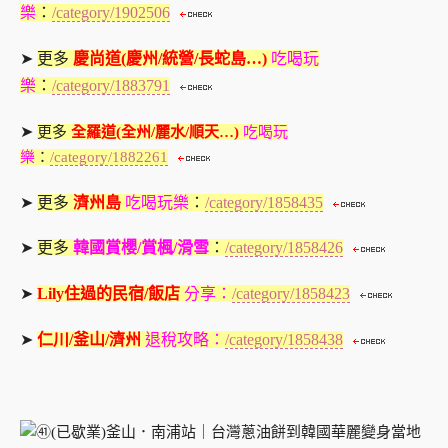
樂
：
/category/1902506
➤
更多
慶尚道(慶州/統營/長蛇島…)
吃喝玩
樂
：
/category/1883791
➤
更多
全羅道(全州/麗水/順天…)
吃喝玩
樂
：
/category/1882261
➤
更多
濟州島
吃喝玩樂
：
/category/1858435
➤
更多
韓國賞櫻/賞楓/滑雪
：
/category/1858426
➤
Lily住過的民宿/飯店
分享：
/category/1858423
➤
仁川/釜山/濟州
退稅攻略：
/category/1858438