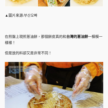
▲圖片來源:부산오빠
在煎盤上現煎蔥油餅，那個餅皮真的和
台灣的蔥油餅
一模模一
樣樣！
但是放的料卻又是非常不同！