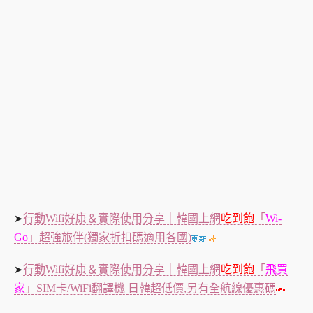
行動Wifi好康＆實際使用分享｜韓國上網
吃到飽
「
Wi-
➤
Go
」超強旅伴(獨家折扣碼適用各國)
行動Wifi好康＆實際使用分享｜韓國上網
吃到飽
「
飛買
➤
家
」SIM卡/WiFi翻譯機 日韓超低價,另有全航線優惠碼