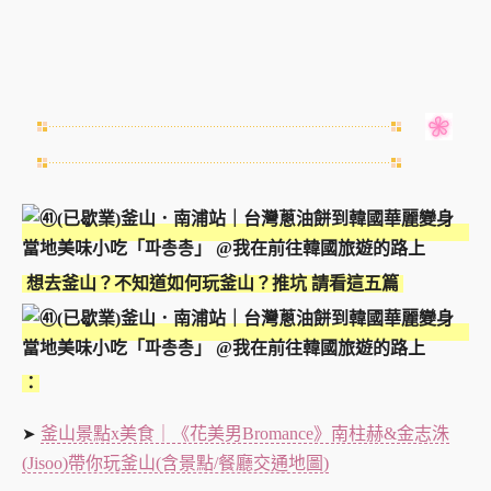
想去釜山？不知道如何玩釜山？
推坑 請看這五篇
：
釜山景點x美食｜《花美男Bromance》南柱赫&金志洙
➤
(Jisoo)帶你玩釜山(含景點/餐廳交通地圖)