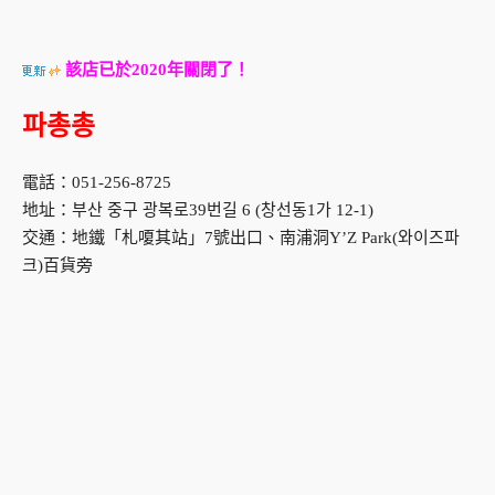
該店已於2020年關閉了！
파총총
電話：051-256-8725
地址：부산 중구 광복로39번길 6 (창선동1가 12-1)
交通：地鐵「札嗄其站」7號出口、南浦洞Y’Z Park(와이즈파
크)百貨旁