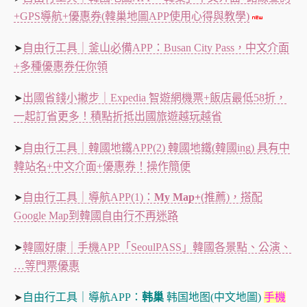
+GPS導航+優惠券(韓巢地圖APP使用心得與教學)
自由行工具｜釜山必備APP：Busan City Pass，中文介面
➤
+多種優惠券任你領
出國省錢小撇步｜Expedia 智遊網機票+飯店最低58折，
➤
一起訂省更多！積點折抵出國旅遊越玩越省
自由行工具｜韓國地鐵APP(2) 韓國地鐵(韓國ing) 具有中
➤
韓站名+中文介面+優惠券！操作簡便
自由行工具｜導航APP(1)：
My Map+
(推薦)，搭配
➤
Google Map到韓國自由行不再迷路
韓國好康｜手機APP「SeoulPASS」韓國各景點、公演、
➤
…等門票優惠
自由行工具｜導航APP：
韩巢
韩国地图(中文地圖)
手機
➤