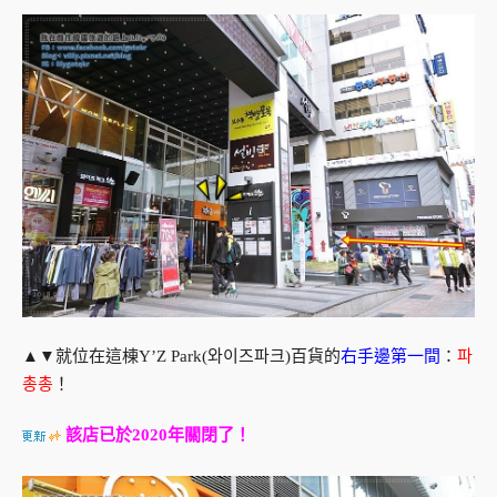
▲▼就位在這棟Y’Z Park(와이즈파크)百貨的
右手邊第一間
：
파
총총
！
該店已於2020年關閉了！