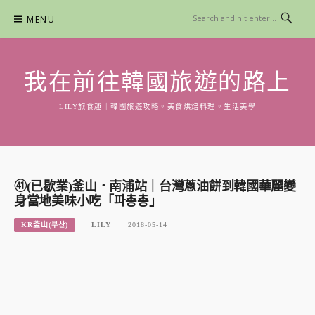
Skip
MENU
to
content
我在前往韓國旅遊的路上
LILY旅食趣｜韓國旅遊攻略。美食烘焙料理。生活美學
㊶(已歇業)釜山．南浦站｜台灣蔥油餅到韓國華麗變
身當地美味小吃「파총총」
KR釜山(부산)
LILY
2018-05-14