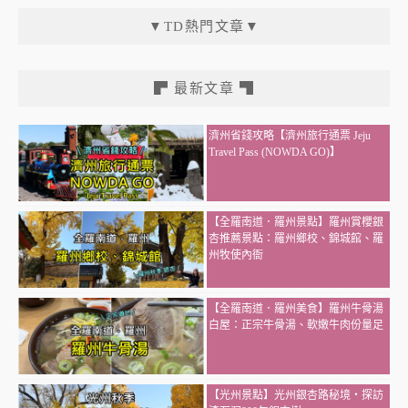
▼TD熱門文章▼
▛ 最新文章 ▜
濟州省錢攻略【濟州旅行通票 Jeju
Travel Pass (NOWDA GO)】
【全羅南道．羅州景點】羅州賞櫻銀
杏推薦景點：羅州鄉校、錦城館、羅
州牧使內衙
【全羅南道．羅州美食】羅州牛骨湯
白屋：正宗牛骨湯、軟嫩牛肉份量足
【光州景點】光州銀杏路秘境・探訪