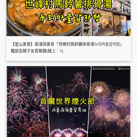
【釜山美食】南浦洞美食「世峰村馬鈴薯排骨湯누리마을감자탕」
獨旅及親子友善餐廳(線上：3)