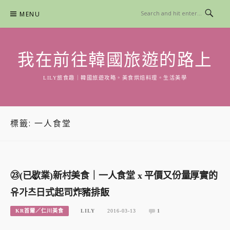
Skip
MENU
to
content
我在前往韓國旅遊的路上
LILY旅食趣｜韓國旅遊攻略。美食烘焙料理。生活美學
標籤:
一人食堂
㉓(已歇業)新村美食｜一人食堂 x 平價又份量厚實的
유가츠日式起司炸豬排飯
KR首爾／仁川美食
LILY
2016-03-13
1