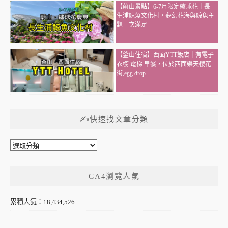
【蔚山景點】6-7月限定繡球花｜長
生浦鯨魚文化村，夢幻花海與鯨魚主
題一次滿足
【釜山住宿】西面YTT飯店｜有電子
衣櫥.電梯.早餐，位於西面樂天櫻花
街,egg drop
✍快速找文章分類
✍
快
速
GA4瀏覽人氣
找
文
章
累積人氣：18,434,526
分
類