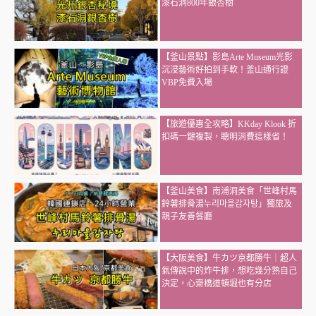
漆石洞800年銀杏樹
【釜山景點】影島Arte Museum光影
沉浸藝術好拍到手軟！釜山通行證
VBP免費入場
【旅遊優惠全攻略】KKday Klook 折
扣碼一鍵複製，聰明消費這樣省！
【釜山美食】南浦洞美食「世峰村馬
鈴薯排骨湯누리마을감자탕」獨旅及
親子友善餐廳
【大阪美食】牛カツ京都勝牛｜超人
氣傳說中的炸牛排，想吃幾分熟自己
決定，心齋橋道頓堀也有分店