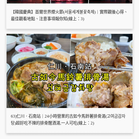
【韓國慶典】首爾世界煙火節(서울세계불꽃축제)｜實際觀後心得、
最佳觀看地點、注意事項報你知(線上：3)
63)仁川．石南站｜24小時營業的古如今馬鈴薯排骨湯(고여금감자
탕)超好吃不辣的排骨醒酒湯,一人可吃(線上：2)