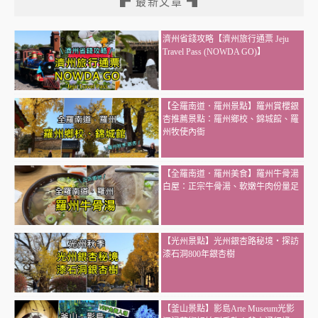
▛ 最新文章 ▜
濟州省錢攻略【濟州旅行通票 Jeju
Travel Pass (NOWDA GO)】
【全羅南道．羅州景點】羅州賞櫻銀
杏推薦景點：羅州鄉校、錦城館、羅
州牧使內衙
【全羅南道．羅州美食】羅州牛骨湯
白屋：正宗牛骨湯、軟嫩牛肉份量足
【光州景點】光州銀杏路秘境・探訪
漆石洞800年銀杏樹
【釜山景點】影島Arte Museum光影