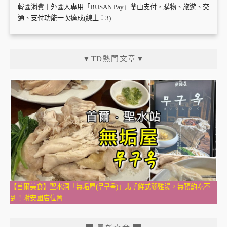
韓國消費｜外國人專用「BUSAN Pay」釜山支付，購物、旅遊、交
通、支付功能一次達成(線上：3)
▼TD熱門文章▼
【首爾美食】聖水洞「無垢屋(무구옥)」北朝鮮式蔘雞湯，無預約吃不
到！附安國店位置