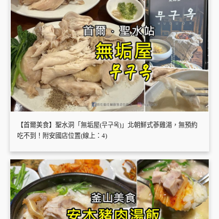
【首爾美食】聖水洞「無垢屋(무구옥)」北朝鮮式蔘雞湯，無預約
吃不到！附安國店位置(線上：4)