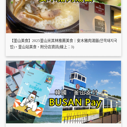
【釜山美食】2025釜山米其林推薦美食｜安木豬肉湯飯(안목돼지국
밥)・釜山站美食・附分店資訊(線上：3)