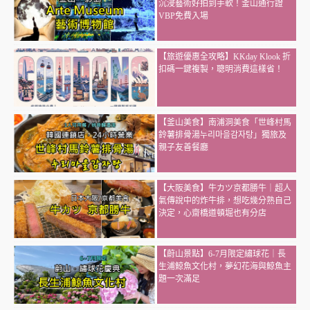
沉浸藝術好拍到手軟！釜山通行證
VBP免費入場
【旅遊優惠全攻略】KKday Klook 折
扣碼一鍵複製，聰明消費這樣省！
【釜山美食】南浦洞美食「世峰村馬
鈴薯排骨湯누리마을감자탕」獨旅及
親子友善餐廳
【大阪美食】牛カツ京都勝牛｜超人
氣傳說中的炸牛排，想吃幾分熟自己
決定，心齋橋道頓堀也有分店
【蔚山景點】6-7月限定繡球花｜長
生浦鯨魚文化村，夢幻花海與鯨魚主
題一次滿足