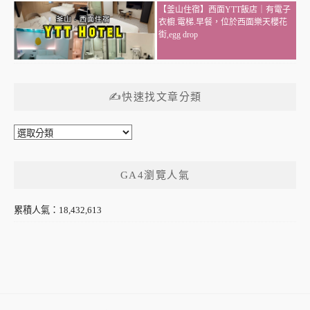
【釜山住宿】西面YTT飯店｜有電子
衣櫥.電梯.早餐，位於西面樂天櫻花
街,egg drop
✍快速找文章分類
✍
快
速
GA4瀏覽人氣
找
文
章
累積人氣：18,432,613
分
類