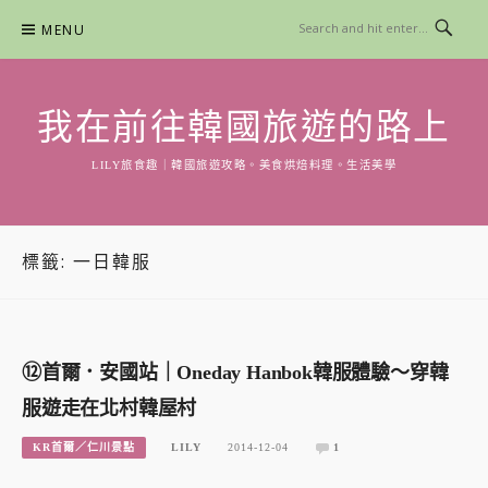
Skip
MENU
to
content
我在前往韓國旅遊的路上
LILY旅食趣｜韓國旅遊攻略。美食烘焙料理。生活美學
標籤:
一日韓服
⑫首爾．安國站｜Oneday Hanbok韓服體驗～穿韓
服遊走在北村韓屋村
KR首爾／仁川景點
LILY
2014-12-04
1