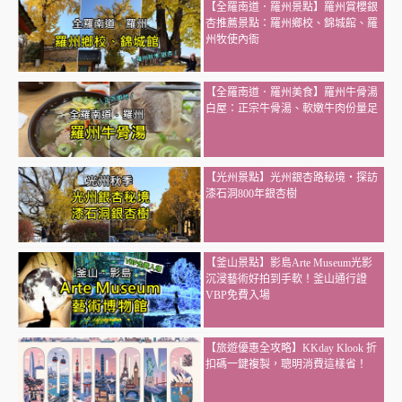
【全羅南道．羅州景點】羅州賞櫻銀
杏推薦景點：羅州鄉校、錦城館、羅
州牧使內衙
【全羅南道．羅州美食】羅州牛骨湯
白屋：正宗牛骨湯、軟嫩牛肉份量足
【光州景點】光州銀杏路秘境・探訪
漆石洞800年銀杏樹
【釜山景點】影島Arte Museum光影
沉浸藝術好拍到手軟！釜山通行證
VBP免費入場
【旅遊優惠全攻略】KKday Klook 折
扣碼一鍵複製，聰明消費這樣省！