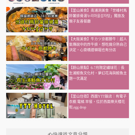
【釜山美食】南浦洞美食「世峰村馬
鈴薯排骨湯누리마을감자탕」獨旅及
親子友善餐廳
【大阪美食】牛カツ京都勝牛｜超人
氣傳說中的炸牛排，想吃幾分熟自己
決定，心齋橋道頓堀也有分店
【蔚山景點】6-7月限定繡球花｜長
生浦鯨魚文化村，夢幻花海與鯨魚主
題一次滿足
【釜山住宿】西面YTT飯店｜有電子
衣櫥.電梯.早餐，位於西面樂天櫻花
街,egg drop
✍快速找文章分類