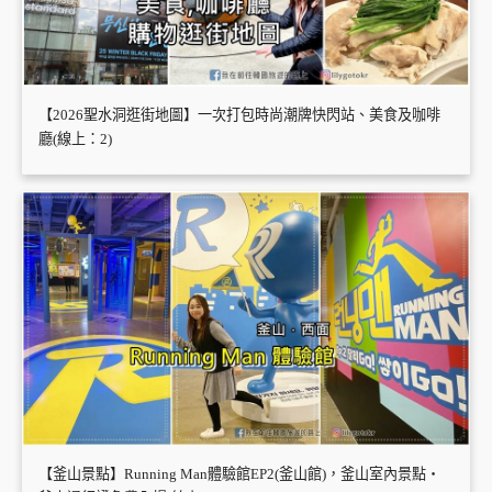
【2026聖水洞逛街地圖】一次打包時尚潮牌快閃站、美食及咖啡
廳(線上：2)
【釜山景點】Running Man體驗館EP2(釜山館)，釜山室內景點・