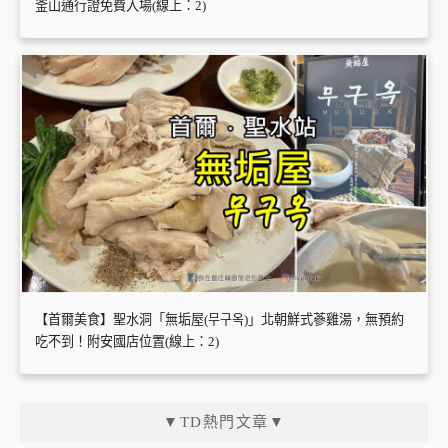
釜山通行證免費入場(線上：2)
【首爾美食】聖水洞「無垢屋(무구옥)」北朝鮮式蔘雞湯，無預約
吃不到！附安國店位置(線上：2)
▼TD熱門文章▼