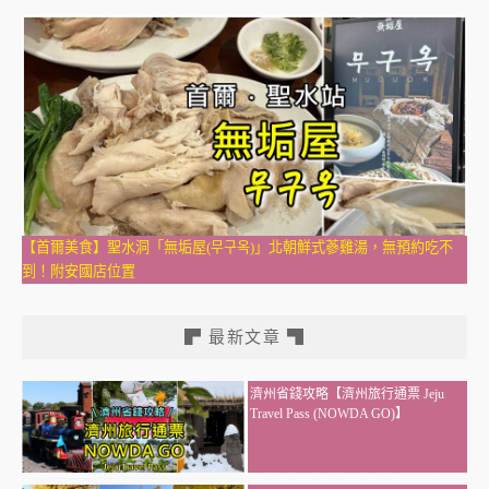
【首爾美食】聖水洞「無垢屋(무구옥)」北朝鮮式蔘雞湯，無預約吃不
到！附安國店位置
▛ 最新文章 ▜
濟州省錢攻略【濟州旅行通票 Jeju
Travel Pass (NOWDA GO)】