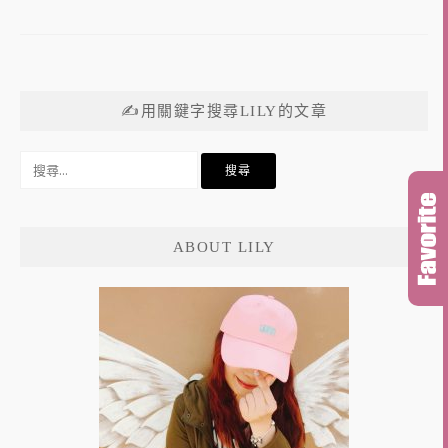
✍用關鍵字搜尋LILY的文章
搜
尋
關
鍵
ABOUT LILY
字: