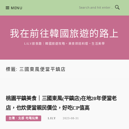
Skip
MENU
to
content
我在前往韓國旅遊的路上
LILY旅食趣｜韓國旅遊攻略。美食烘焙料理。生活美學
標籤:
三國東風便當平鎮店
桃園平鎮美食｜三國東風(平鎮店)在地20年便當老
店，也炊便當親民價位，好吃CP值高
台灣．北部 吃喝玩樂
LILY
2023-08-31