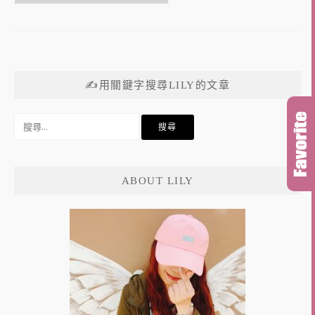
✍用關鍵字搜尋LILY的文章
搜
尋
關
鍵
ABOUT LILY
字: