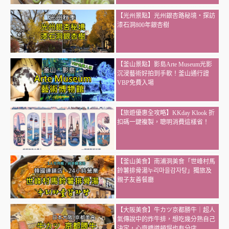
【光州景點】光州銀杏路秘境・探訪
漆石洞800年銀杏樹
【釜山景點】影島Arte Museum光影
沉浸藝術好拍到手軟！釜山通行證
VBP免費入場
【旅遊優惠全攻略】KKday Klook 折
扣碼一鍵複製，聰明消費這樣省！
【釜山美食】南浦洞美食「世峰村馬
鈴薯排骨湯누리마을감자탕」獨旅及
親子友善餐廳
【大阪美食】牛カツ京都勝牛｜超人
氣傳說中的炸牛排，想吃幾分熟自己
決定，心齋橋道頓堀也有分店