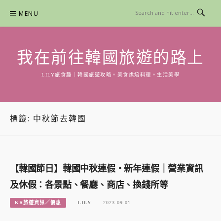
Skip
MENU
to
content
我在前往韓國旅遊的路上
LILY旅食趣｜韓國旅遊攻略。美食烘焙料理。生活美學
標籤:
中秋節去韓國
【韓國節日】韓國中秋連假・新年連假｜營業資訊
及休假：各景點、餐廳、商店、換錢所等
KR旅遊資訊／優惠
LILY
2023-09-01