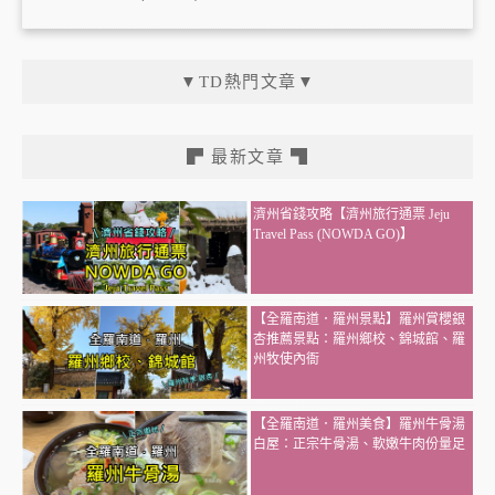
▼TD熱門文章▼
▛ 最新文章 ▜
濟州省錢攻略【濟州旅行通票 Jeju
Travel Pass (NOWDA GO)】
【全羅南道．羅州景點】羅州賞櫻銀
杏推薦景點：羅州鄉校、錦城館、羅
州牧使內衙
【全羅南道．羅州美食】羅州牛骨湯
白屋：正宗牛骨湯、軟嫩牛肉份量足