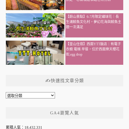
【蔚山景點】6-7月限定繡球花｜長
生浦鯨魚文化村，夢幻花海與鯨魚主
題一次滿足
【釜山住宿】西面YTT飯店｜有電子
衣櫥.電梯.早餐，位於西面樂天櫻花
街,egg drop
✍快速找文章分類
✍
快
速
GA4瀏覽人氣
找
文
章
累積人氣：18,432,331