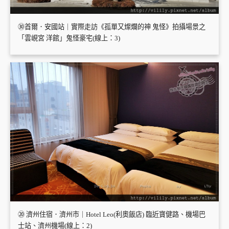
㉚首爾．安國站｜實際走訪《孤單又燦爛的神 鬼怪》拍攝場景之
「雲峴宮 洋館」鬼怪豪宅(線上：3)
⑳ 濟州住宿．濟州市｜Hotel Leo(利奧飯店) 臨近寶健路、機場巴
士站、濟州機場(線上：2)