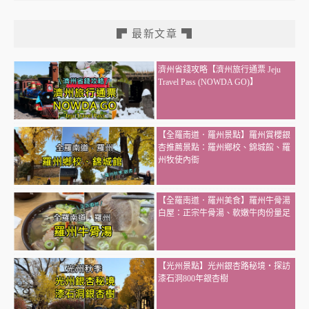
▛ 最新文章 ▜
濟州省錢攻略【濟州旅行通票 Jeju
Travel Pass (NOWDA GO)】
【全羅南道．羅州景點】羅州賞櫻銀
杏推薦景點：羅州鄉校、錦城館、羅
州牧使內衙
【全羅南道．羅州美食】羅州牛骨湯
白屋：正宗牛骨湯、軟嫩牛肉份量足
【光州景點】光州銀杏路秘境・探訪
漆石洞800年銀杏樹