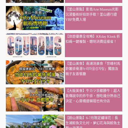
【釜山景點】影島Arte Museum光影
沉浸藝術好拍到手軟！釜山通行證
VBP免費入場
【旅遊優惠全攻略】KKday Klook 折
扣碼一鍵複製，聰明消費這樣省！
【釜山美食】南浦洞美食「世峰村馬
鈴薯排骨湯누리마을감자탕」獨旅及
親子友善餐廳
【大阪美食】牛カツ京都勝牛｜超人
氣傳說中的炸牛排，想吃幾分熟自己
決定，心齋橋道頓堀也有分店
【蔚山景點】6-7月限定繡球花｜長
生浦鯨魚文化村，夢幻花海與鯨魚主