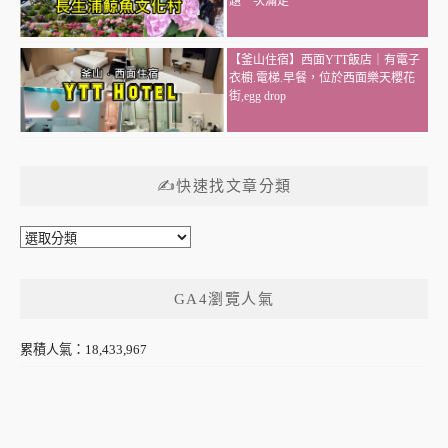
題一次滿足
【釜山住宿】西面YTT飯店｜有電子
衣櫥.電梯.早餐，位於西面樂天櫻花
街,egg drop
✍快速找文章分類
✍
快
速
GA4瀏覽人氣
找
文
章
累積人氣：18,433,967
分
類