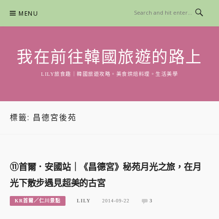
Skip
MENU
to
content
我在前往韓國旅遊的路上
LILY旅食趣｜韓國旅遊攻略。美食烘焙料理。生活美學
標籤:
昌德宮後苑
⑪首爾．安國站｜《昌德宮》秘苑月光之旅，在月
光下散步遇見超美的古宮
KR首爾／仁川景點
LILY
2014-09-22
3