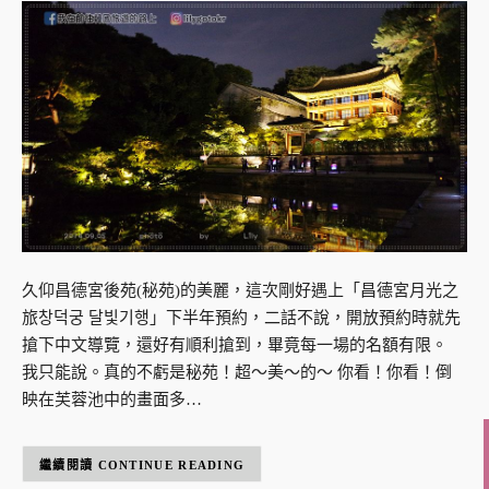
久仰昌德宮後苑(秘苑)的美麗，這次剛好遇上「昌德宮月光之
旅창덕궁 달빛기행」下半年預約，二話不說，開放預約時就先
搶下中文導覽，還好有順利搶到，畢竟每一場的名額有限。
我只能說。真的不虧是秘苑！超～美～的～ 你看！你看！倒
映在芙蓉池中的畫面多…
CONTINUE READING