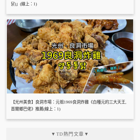
닭)」(線上：1)
【光州美食】良洞市場：元祖1969良洞炸雞《白種元的三大天王,
首爾鄉巴佬》推薦(線上：1)
▼TD熱門文章▼