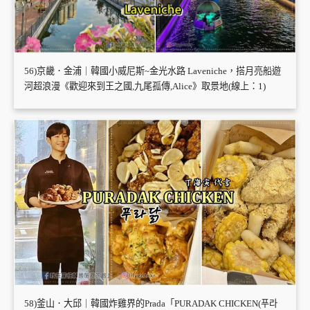
56)京畿．金浦｜韓國小威尼斯~金光水路 Laveniche，搭月亮船遊
河超浪漫《歡迎來到王之國,九尾孤傳,Alice》取景地(線上：1)
58)釜山．大邱｜韓國炸雞界的Prada「PURADAK CHICKEN(푸라