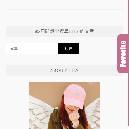
✍用關鍵字搜尋LILY的文章
搜
尋
關
鍵
ABOUT LILY
字: