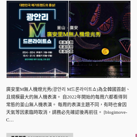
廣安里M無人機燈光秀(광안리 M드론라이트쇼)為全韓國首創、
且規模最大的無人機表演。 自2022年開始的每周六都看得到
常態的釜山無人機表演。 每周的表演主題不同，有時也會因
天氣等因素臨時取消，請務必先確認後再前往。 [blogimove-
C…