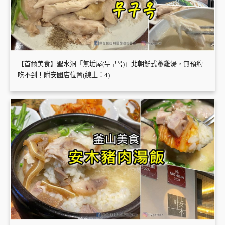
【首爾美食】聖水洞「無垢屋(무구옥)」北朝鮮式蔘雞湯，無預約
吃不到！附安國店位置(線上：4)