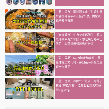
【釜山美食】南浦洞美食「世峰村馬
鈴薯排骨湯누리마을감자탕」獨旅及
親子友善餐廳
【大阪美食】牛カツ京都勝牛｜超人
氣傳說中的炸牛排，想吃幾分熟自己
決定，心齋橋道頓堀也有分店
【蔚山景點】6-7月限定繡球花｜長
生浦鯨魚文化村，夢幻花海與鯨魚主
題一次滿足
【釜山住宿】西面YTT飯店｜有電子
衣櫥.電梯.早餐，位於西面樂天櫻花
街,egg drop