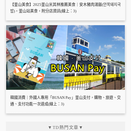
【釜山美食】2025釜山米其林推薦美食｜安木豬肉湯飯(안목돼지국
밥)・釜山站美食・附分店資訊(線上：3)
韓國消費｜外國人專用「BUSAN Pay」釜山支付，購物、旅遊、交
通、支付功能一次達成(線上：3)
▼TD熱門文章▼