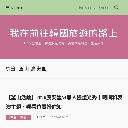
Skip
MENU
to
content
我在前往韓國旅遊的路上
LILY旅食趣｜韓國旅遊攻略。美食烘焙料理。生活美學
標籤:
釜山 廣安里
【釜山活動】2026廣安里M無人機燈光秀｜時間和表
演主題・觀看位置報你知
KR釜山(부산)
LILY
2024-02-17