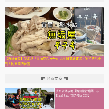
【首爾美食】聖水洞「無垢屋(무구옥)」北朝鮮式蔘雞湯，無預約吃不
到！附安國店位置
▛ 最新文章 ▜
濟州省錢攻略【濟州旅行通票 Jeju
Travel Pass (NOWDA GO)】