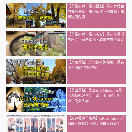
【全羅南道．羅州景點】羅州賞櫻銀
杏推薦景點：羅州鄉校、錦城館、羅
州牧使內衙
【全羅南道．羅州美食】羅州牛骨湯
白屋：正宗牛骨湯、軟嫩牛肉份量足
【光州景點】光州銀杏路秘境・探訪
漆石洞800年銀杏樹
【釜山景點】影島Arte Museum光影
沉浸藝術好拍到手軟！釜山通行證
VBP免費入場
【旅遊優惠全攻略】KKday Klook 折
扣碼一鍵複製，聰明消費這樣省！