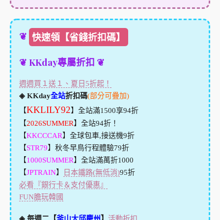
❦
快速領【省錢折扣碼】
❦ KKday專屬折扣 ❦
週週買１送１、夏日5折起！
◈ KKday
全站
折扣碼
(部分可疊加)
KKLILY92
【
】全站滿1500享94折
【
2026SUMMER
】全站94折！
【
KKCCCAR
】全球包車,接送機9折
【
STR79
】秋冬早鳥行程體驗79折
【
1000SUMMER
】全站滿萬折1000
【
JPTRAIN
】
日本鐵路(無低消)
95折
必看『銀行卡＆支付優惠』
FUN膽玩韓國
◈ 每週二【
釜山大邱慶州
】
活動折扣