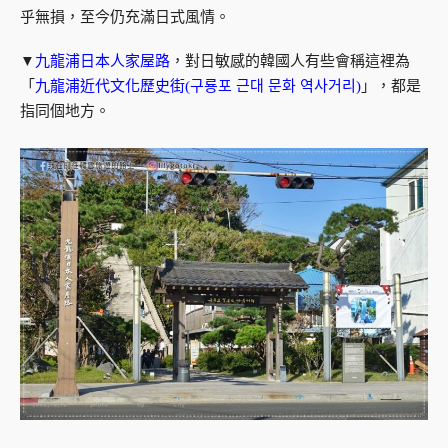
乎無損，至今仍充滿日式風情。
▼
九龍浦日本人家屋路
，對日敏感的韓國人有些會稱這裡為
「
九龍浦近代文化歷史街(구룡포 근대 문화 역사거리)
」，都是
指同個地方。