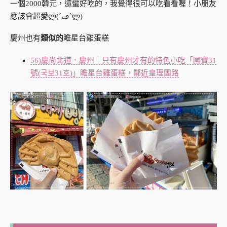
一個2000韓元，還蠻好吃的，我覺得很可以吃看看喔！小朋友
應該會超愛ლ(´ڡ`ლ)
慶州也有
類似的
瞻星台雞蛋糕
56)慶尚北道．慶州｜只有慶州才有的特色小吃「國寶31
號(국보31호)」瞻星台雞蛋糕，鄰近皇理團路