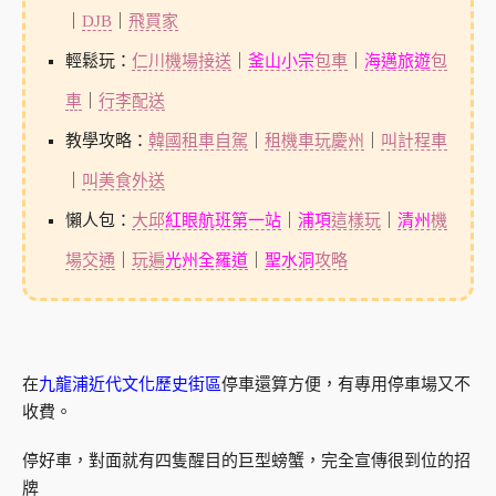
｜
DJB
｜
飛買家
輕鬆玩：
仁川機場接送
｜
釜山小宗
包車
｜
海邁旅遊
包
車
｜
行李配送
教學攻略：
韓國租車自駕
｜
租機車玩慶州
｜
叫計程車
｜
叫美食外送
懶人包：
大邱
紅眼航班第一站
｜
浦項
這樣玩
｜
清州
機
場交通
｜
玩遍
光州全羅道
｜
聖水洞
攻略
在
九龍浦近代文化歷史街區
停車還算方便，有專用停車場又不
收費。
停好車，對面就有四隻醒目的巨型螃蟹，完全宣傳很到位的招
牌