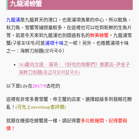
九龍浦螃蟹
九龍浦
是九龍昇天的港口，也是浦項漁業的中心，所以魷魚、
秋刀魚、雪蟹等捕撈量較多，在這裡也可以吃到新鮮的生魚片
等，若是冬天來到九龍浦也別錯過有名的
鮮美螃蟹
。九龍浦雪
蟹(구룡포대게)可是
浦項十味
之一呢！另外，也推薦浦項十味
之一：海鮮刀削麵(모리국수）
56)慶尚北道．浦項｜《好吃的傢夥們》推薦店~尹金子
海鮮刀削麵(윤금자모리칼국수)
以下是Lily在
2017/9
去吃的
這裡有非常多賣雪蟹、帝王蟹的店家，選擇超級多到我眼花瞭
亂！
(可先上navermap查評價)
就跟在機張吃螃蟹是一樣，請記得要
多比較幾間，記得要殺
價！