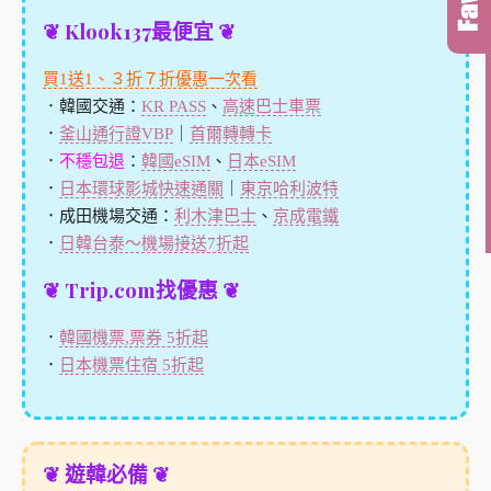
❦ Klook137最便宜 ❦
買1送1、３折７折優惠一次看
．韓國交通：
KR PASS
、
高速巴士車票
．
釜山通行證VBP
｜
首爾轉轉卡
．
不穩包退
：
韓國eSIM
、
日本eSIM
．
日本環球影城快速通關
｜
東京哈利波特
．成田機場交通：
利木津巴士
、
京成電鐵
．
日韓台泰～機場接送7折起
❦ Trip.com找優惠 ❦
．
韓國機票,票券 5折起
．
日本機票住宿 5折起
❦ 遊韓必備 ❦