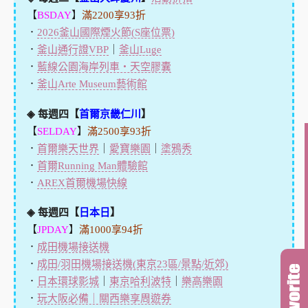
【
BSDAY
】
滿2200享93折
．
2026釜山國際煙火節(S座位票)
．
釜山通行證VBP
｜
釜山Luge
．
藍線公園海岸列車・天空膠囊
．
釜山Arte Museum藝術館
◈ 每週四【
首爾京畿仁川
】
【
SELDAY
】
滿2500享93折
．
首爾樂天世界
｜
愛寶樂園
｜
塗鴉秀
．
首爾Running Man體驗館
．
AREX首爾機場快線
◈ 每週四【
日本日
】
【
JPDAY
】
滿1000享94折
．
成田機場接送機
．
成田/羽田機場接送機(東京23區/景點/近郊)
．
日本環球影城
｜
東京哈利波特
｜
樂高樂園
．
玩大阪必備｜關西樂享周遊券