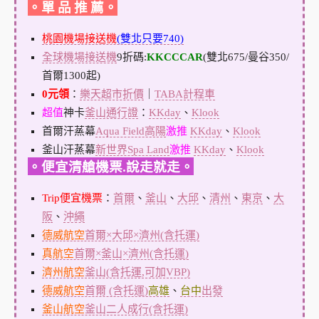
。單 品 推 薦。
桃園機場接送機
(雙北只要740)
全球機場接送機
9折碼:
KKCCCAR
(雙北675/曼谷350/
首爾1300起)
0元領
：
樂天超市折價
｜
TABA計程車
超值
神卡
釜山通行證
：
KKday
、
Klook
首爾汗蒸幕
Aqua Field高陽
激推
KKday
、
Klook
釜山汗蒸幕
新世界Spa Land
激推
KKday
、
Klook
。便宜清艙機票.說走就走。
Trip便宜機票
：
首爾
、
釜山
、
大邱
、
清州
、
東京
、
大
阪
、
沖繩
德威航空
首爾×大邱×濟州(含托運)
真航空
首爾×釜山×濟州(含托運)
濟州航空
釜山(含托運,可加VBP)
德威航空
首爾 (含托運)
高雄
、
台中
出發
釜山航空
釜山二人成行(含托運)