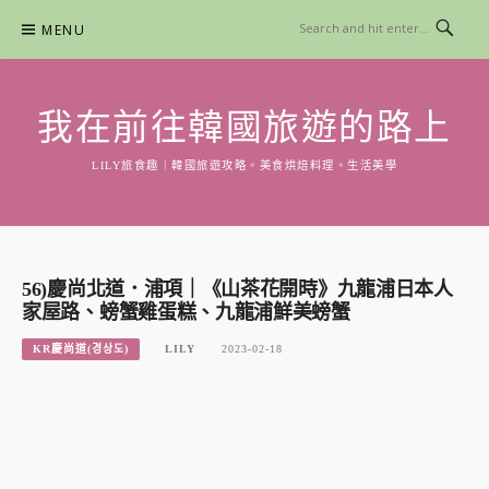
Skip
MENU
to
content
我在前往韓國旅遊的路上
LILY旅食趣｜韓國旅遊攻略。美食烘焙料理。生活美學
56)慶尚北道．浦項｜《山茶花開時》九龍浦日本人
家屋路、螃蟹雞蛋糕、九龍浦鮮美螃蟹
KR慶尚道(경상도)
LILY
2023-02-18