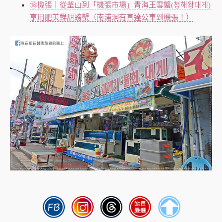
⑱機張｜從釜山到「機張市場」青海王雪蟹(청해왕대게)
享用肥美鮮甜螃蟹（南浦洞有直達公車到機張！）