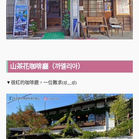
山茶花咖啡廳（까멜리아）
▼很紅的咖啡廳，一位難求(ಥ﹏ಥ)