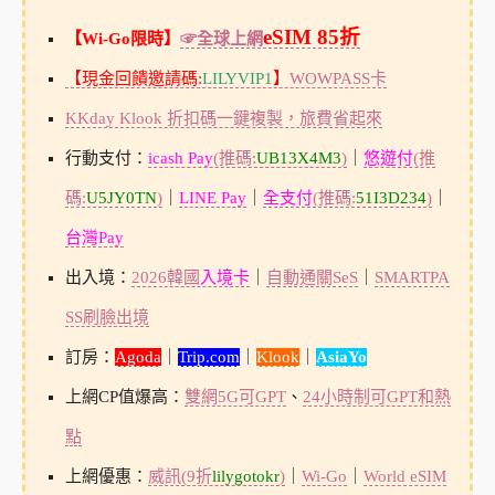
eSIM 85折
【Wi-Go限時】
☞全球上網
【現金回饋邀請碼:
LILYVIP1
】
WOWPASS卡
KKday Klook 折扣碼一鍵複製，旅費省起來
行動支付：
icash Pay
(推碼:
UB13X4M3
)
｜
悠遊付
(推
碼:
U5JY0TN
)
｜
LINE Pay
｜
全支付
(推碼:
51I3D234
)
｜
台灣Pay
出入境：
2026韓國
入境卡
｜
自動通關SeS
｜
SMARTPA
SS刷臉出境
訂房：
Agoda
｜
Trip.com
｜
Klook
｜
AsiaYo
上網CP值爆高：
雙網5G可GPT
、
24小時制可GPT和熱
點
上網優惠：
威訊(9折
lilygotokr
)
｜
Wi-Go
｜
World eSIM