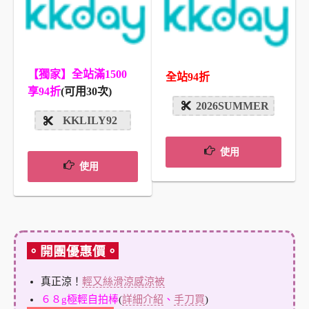
【獨家】全站滿1500
全站94折
享94折
(可用30次)
2026SUMMER
KKLILY92
使用
使用
。開團優惠價。
真正涼！
輕又絲滑涼感涼被
６８g極輕自拍棒
(
詳細介紹
、
手刀買
)