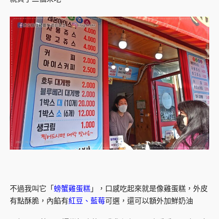
不過我叫它「
螃蟹雞蛋糕
」，口感吃起來就是像雞蛋糕，外皮
有點酥脆，內餡有
紅豆、藍莓
可選，還可以額外加鮮奶油