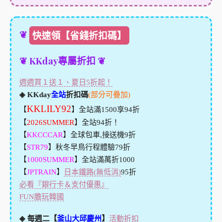
❦
快速領【省錢折扣碼】
❦ KKday專屬折扣 ❦
週週買１送１、夏日5折起！
◈ KKday
全站
折扣碼
(部分可疊加)
KKLILY92
【
】全站滿1500享94折
【
2026SUMMER
】全站94折！
【
KKCCCAR
】全球包車,接送機9折
【
STR79
】秋冬早鳥行程體驗79折
【
1000SUMMER
】全站滿萬折1000
【
JPTRAIN
】
日本鐵路(無低消)
95折
必看『銀行卡＆支付優惠』
FUN膽玩韓國
◈ 每週二【
釜山大邱慶州
】
活動折扣