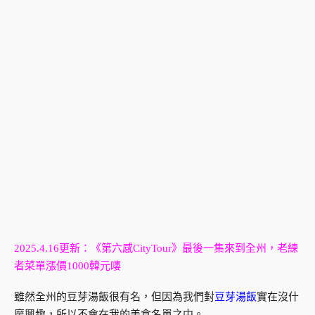
2025.4.16更新：《第六感CityTour》最後一集來到全州，老練
者菜單漲價1000韓元嘍
雖然全州的豆芽湯飯很有名，但因為我們對
豆芽湯飯
實在沒什
麼興趣，所以不會在我的美食名單之中。