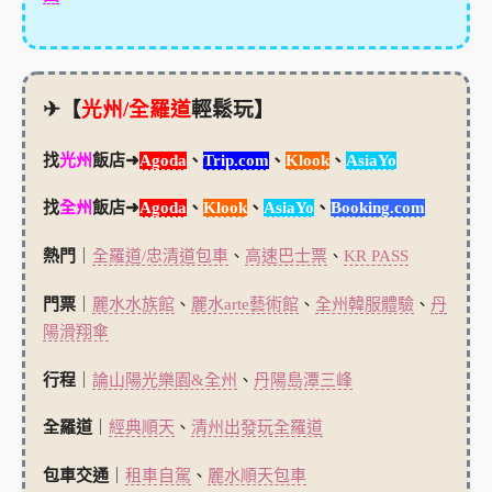
✈【
光州/全羅道
輕鬆玩】
找
光州
飯店➜
Agoda
、
Trip.com
、
Klook
、
AsiaYo
找
全州
飯店➜
Agoda
、
Klook
、
AsiaYo
、
Booking.com
熱門
｜
全羅道/忠清道包車
、
高速巴士票
、
KR PASS
門票
｜
麗水水族館
、
麗水arte藝術館
、
全州韓服體驗
、
丹
陽滑翔傘
行程
｜
論山陽光樂園&全州
、
丹陽島潭三峰
全羅道
｜
經典順天
、
清州出發玩全羅道
包車交通
｜
租車自駕
、
麗水順天包車