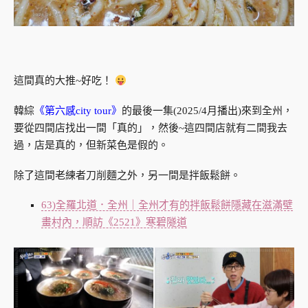
這間真的大推~好吃！
韓綜
《第六感city tour》
的最後一集(2025/4月播出)來到全州，
要從四間店找出一間「真的」，然後~這四間店就有二間我去
過，店是真的，但新菜色是假的。
除了這間老練者刀削麵之外，另一間是拌飯鬆餅。
63)全羅北道．全州｜全州才有的拌飯鬆餅隱藏在滋滿壁
畫村內，順訪《2521》寒碧隧道