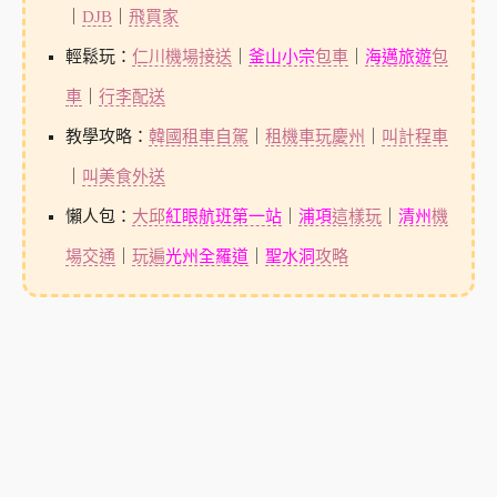
｜
DJB
｜
飛買家
輕鬆玩：
仁川機場接送
｜
釜山小宗
包車
｜
海邁旅遊
包
車
｜
行李配送
教學攻略：
韓國租車自駕
｜
租機車玩慶州
｜
叫計程車
｜
叫美食外送
懶人包：
大邱
紅眼航班第一站
｜
浦項
這樣玩
｜
清州
機
場交通
｜
玩遍
光州全羅道
｜
聖水洞
攻略