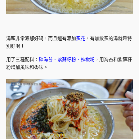
湯頭非常濃郁好喝，而且還有添加
蛋花
，有加散蛋的湯就是特
別好喝！
用了三種配料：
碎海苔、紫蘇籽粉、辣椒粉
，用海苔和紫蘇籽
粉增加風味和香味。