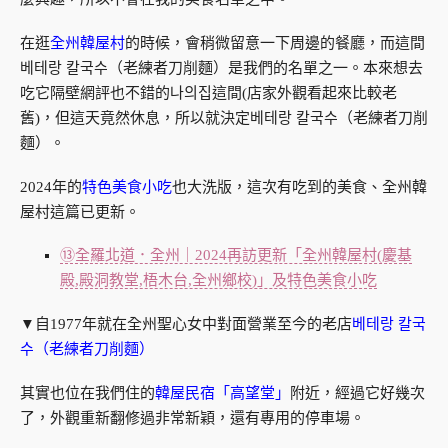
在逛
全州韓屋村
的時候，會稍微留意一下周邊的餐廳，而這間
베테랑 칼국수（老練者刀削麵）是我們的名單之一。本來想去
吃它隔壁網評也不錯的나의집這間(店家外觀看起來比較老
舊)，但這天竟然休息，所以就決定베테랑 칼국수（老練者刀削
麵）。
2024年的
特色美食小吃
也大洗版，這次有吃到的美食、全州韓
屋村這篇已更新。
⑬全羅北道．全州｜2024再訪更新「全州韓屋村(慶基
殿,殿洞教堂,梧木台,全州鄉校)」及特色美食小吃
▼自1977年就在全州聖心女中對面營業至今的老店
베테랑 칼국
수（老練者刀削麵）
其實也位在我們住的
韓屋民宿「高望堂」
附近，經過它好幾次
了，外觀重新翻修過非常新穎，還有專用的停車場。