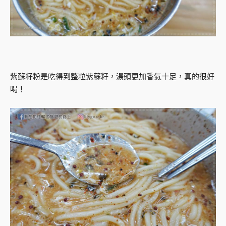
紫蘇籽粉是吃得到整粒紫蘇籽，湯頭更加香氣十足，真的很好
喝！