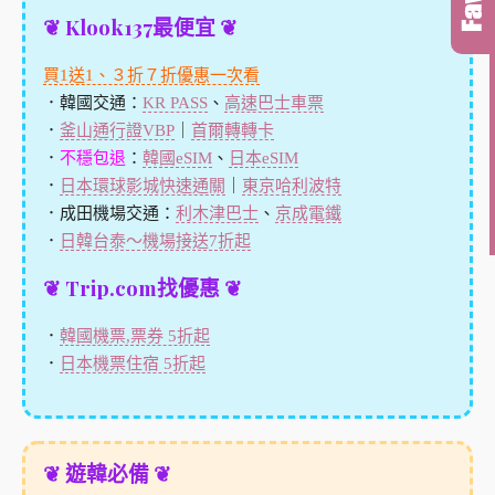
❦ Klook137最便宜 ❦
買1送1、３折７折優惠一次看
．韓國交通：
KR PASS
、
高速巴士車票
．
釜山通行證VBP
｜
首爾轉轉卡
．
不穩包退
：
韓國eSIM
、
日本eSIM
．
日本環球影城快速通關
｜
東京哈利波特
．成田機場交通：
利木津巴士
、
京成電鐵
．
日韓台泰～機場接送7折起
❦ Trip.com找優惠 ❦
．
韓國機票,票券 5折起
．
日本機票住宿 5折起
❦ 遊韓必備 ❦