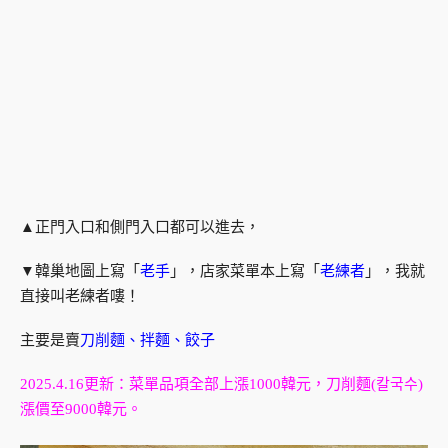
▲正門入口和側門入口都可以進去，
▼韓巢地圖上寫「
老手
」，店家菜單本上寫「
老練者
」，我就
直接叫老練者嘍！
主要是賣
刀削麵、拌麵、餃子
2025.4.16更新：菜單品項全部上漲1000韓元，刀削麵(칼국수)
漲價至9000韓元。