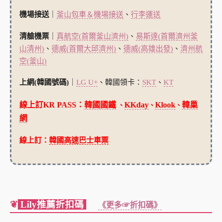
機場接送
｜
釜山包車＆機場接送
、
行李運送
清艙機票
｜
真航空(首爾釜山濟州)
、
易斯達(首爾濟州釜
山清州)
、
德威(首爾大邱濟州)
、
德威(高雄出發)
、
濟州航
空(釜山)
上網(韓國號碼)
｜
LG U+
、韓國領卡：
SKT
、
KT
線上訂KR PASS：
韓國國鐵
KKday
Klook
韓巢
、
、
、
網
線上訂：
韓國高速巴士車票
.
❦
Lily推薦折扣碼
《更多☞折扣碼》