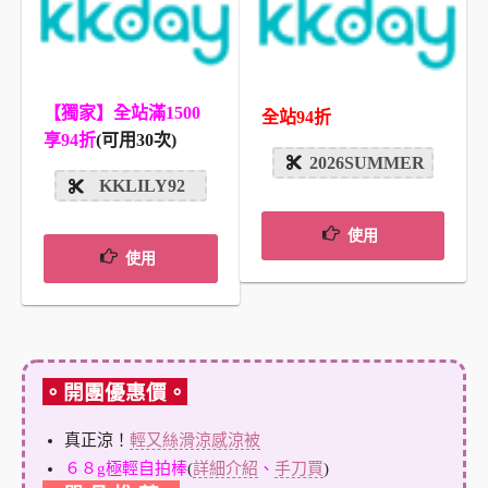
【獨家】全站滿1500
全站94折
享94折
(可用30次)
2026SUMMER
KKLILY92
使用
使用
。開團優惠價。
真正涼！
輕又絲滑涼感涼被
６８g極輕自拍棒
(
詳細介紹
、
手刀買
)