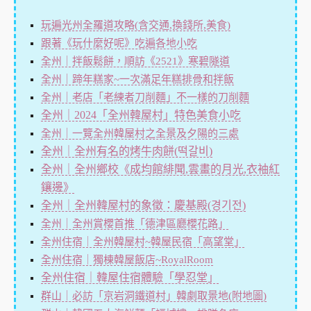
玩遍光州全羅道攻略(含交通,換錢所,美食)
跟著《玩什麼好呢》吃遍各地小吃
全州｜拌飯鬆餅，順訪《2521》寒碧隧道
全州｜蹄年糕家~一次滿足年糕排骨和拌飯
全州｜老店「老練者刀削麵」不一樣的刀削麵
全州｜2024「全州韓屋村」特色美食小吃
全州｜一覽全州韓屋村之全景及夕陽的三處
全州｜全州有名的烤牛肉餅(떡갈비)
全州｜全州鄉校《成均館緋聞,雲畫的月光,衣袖紅
鑲邊》
全州｜全州韓屋村的象徵：慶基殿(경기전)
全州｜全州賞櫻首推「德津區廳櫻花路」
全州住宿｜全州韓屋村~韓屋民宿「高望堂」
全州住宿｜獨棟韓屋飯店~RoyalRoom
全州住宿｜韓屋住宿體驗「學忍堂」
群山｜必訪「京岩洞鐵道村」韓劇取景地(附地圖)