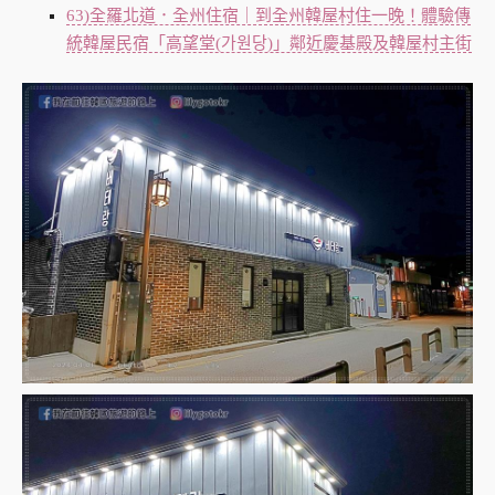
63)全羅北道．全州住宿｜到全州韓屋村住一晚！體驗傳
統韓屋民宿「高望堂(가원당)」鄰近慶基殿及韓屋村主街