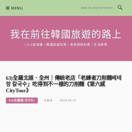
Skip
MENU
to
content
我在前往韓國旅遊的路上
LILY旅食趣｜韓國旅遊攻略。美食烘焙料理。生活美學
63)全羅北道．全州｜傳統老店「老練者刀削麵베테
랑 칼국수」吃得到不一樣的刀削麵《第六感
CityTour》
KR全羅道(전라도)
LILY
2024-04-27