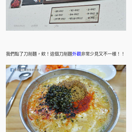
我們點了刀削麵，欸！這個刀削麵
外觀
非常少見又不一樣！！