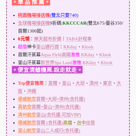
。單 品 推 薦。
桃園機場接送機
(雙北只要740)
全球機場接送機
9折碼:
KKCCCAR
(雙北675/曼谷350/
首爾1300起)
0元領
：
樂天超市折價
｜
TABA計程車
超值
神卡
釜山通行證
：
KKday
、
Klook
首爾汗蒸幕
Aqua Field高陽
激推
KKday
、
Klook
釜山汗蒸幕
新世界Spa Land
激推
KKday
、
Klook
。便宜清艙機票.說走就走。
Trip便宜機票
：
首爾
、
釜山
、
大邱
、
清州
、
東京
、
大
阪
、
沖繩
德威航空
首爾×大邱×濟州(含托運)
真航空
首爾×釜山×濟州(含托運)
濟州航空
釜山(含托運,可加VBP)
德威航空
首爾 (含托運)
高雄
、
台中
出發
釜山航空
釜山二人成行(含托運)