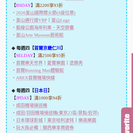
【
BSDAY
】
滿2200享93折
．
2026釜山國際煙火節(S座位票)
．
釜山通行證VBP
｜
釜山Luge
．
藍線公園海岸列車・天空膠囊
．
釜山Arte Museum藝術館
◈ 每週四【
首爾京畿仁川
】
【
SELDAY
】
滿2500享93折
．
首爾樂天世界
｜
愛寶樂園
｜
塗鴉秀
．
首爾Running Man體驗館
．
AREX首爾機場快線
◈ 每週四【
日本日
】
【
JPDAY
】
滿1000享94折
．
成田機場接送機
．
成田/羽田機場接送機(東京23區/景點/近郊)
．
日本環球影城
｜
東京哈利波特
｜
樂高樂園
．
玩大阪必備｜關西樂享周遊券