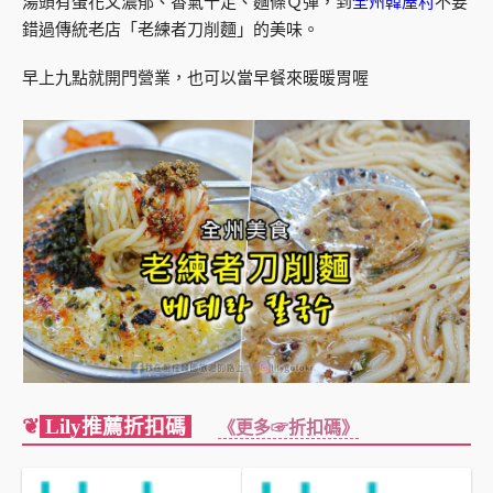
湯頭有蛋花又濃郁、香氣十足、麵條Ｑ彈，到
全州韓屋村
不要
錯過傳統老店「老練者刀削麵」的美味。
早上九點就開門營業，也可以當早餐來暖暖胃喔
❦
Lily推薦折扣碼
《更多☞折扣碼》