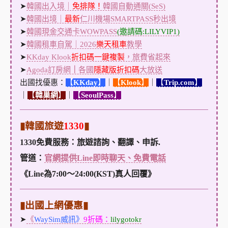
➤
韓國出入境｜
免排隊！
韓國自動通關(SeS)
➤
韓國出境｜
最新
仁川機場SMARTPASS秒出境
➤
韓國現金交通卡WOWPASS
(邀請碼:LILYVIP1)
➤
韓國租車自駕｜2026
樂天租車
教學
➤
KKday Klook
折扣碼一鍵複製
，旅費省起來
➤
Agoda訂房網
｜
各國
隱藏版折扣碼
大放送
出國找優惠：
【
KKday
】
｜
【
Klook
】
｜
【
Trip.com
】
｜
【
韓巢網
】
｜
【
SeoulPass
】
▮韓國旅遊
1330
▮
1330免費服務：旅遊諮詢、翻譯、申訴.
管道：
官網提供Line即時聊天、免費電話
《Line為7:00～24:00(KST)真人回覆》
▮出國上網優惠▮
➤
《
WaySim威訊》
9折碼：
lilygotokr