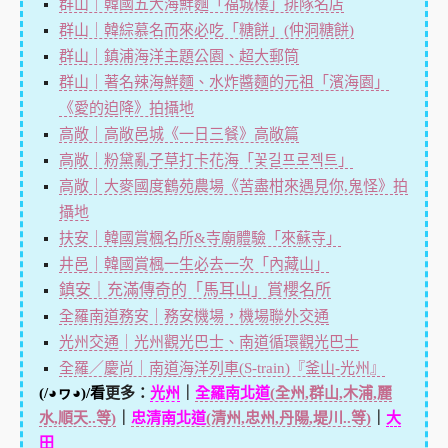
群山｜韓國五大海鮮麵「福城樓」排隊名店
群山｜韓綜慕名而來必吃「糖餅」(仲洞糖餅)
群山｜鎮浦海洋主題公園、超大郵筒
群山｜著名辣海鮮麵、水炸醬麵的元祖「濱海園」
《愛的迫降》拍攝地
高敞｜高敞邑城《一日三餐》高敞篇
高敞｜粉黛亂子草打卡花海「꽃길프로젝트」
高敞｜大麥國度鶴苑農場《苦盡柑來遇見你,鬼怪》拍
攝地
扶安｜韓國賞楓名所&寺廟體驗「來蘇寺」
井邑｜韓國賞楓一生必去一次「內藏山」
鎮安｜充滿傳奇的「馬耳山」賞櫻名所
全羅南道務安｜務安機場，機場聯外交通
光州交通｜光州觀光巴士、南道循環觀光巴士
全羅／慶尚｜南道海洋列車(S-train)『釜山-光州』
(/◕ヮ◕)/看
更多：
光州
｜
全羅南北道
(全州,群山,木浦,麗
水,順天..等)
｜
忠清南北道
(清州,忠州,丹陽,堤川..等)
｜
大
田