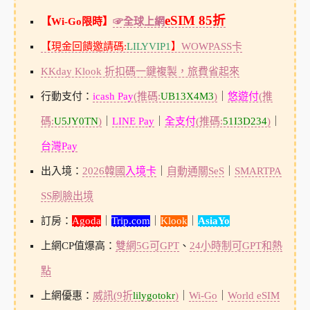
eSIM 85折
【Wi-Go限時】
☞全球上網
【現金回饋邀請碼:
LILYVIP1
】
WOWPASS卡
KKday Klook 折扣碼一鍵複製，旅費省起來
行動支付：
icash Pay
(推碼:
UB13X4M3
)
｜
悠遊付
(推
碼:
U5JY0TN
)
｜
LINE Pay
｜
全支付
(推碼:
51I3D234
)
｜
台灣Pay
出入境：
2026韓國
入境卡
｜
自動通關SeS
｜
SMARTPA
SS刷臉出境
訂房：
Agoda
｜
Trip.com
｜
Klook
｜
AsiaYo
上網CP值爆高：
雙網5G可GPT
、
24小時制可GPT和熱
點
上網優惠：
威訊(9折
lilygotokr
)
｜
Wi-Go
｜
World eSIM