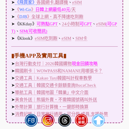
➤
《飛買家》
各國網卡,翻譯機
、
eSIM
➤
《
Wi-Go
》
日韓上網最低40元
/天
➤
《
DJB
》全球上網・真不降速吃到飽
➤《KKday》
可熱點GPT
、
24小時制
可GPT
、
eSIM
(可GP
T)
、
SIM(可收簡訊)
➤《Klook》
eSIM吃到飽
、
eSIM
、
SIM卡
▮手機APP及實用工具▮
➤
台灣行動支付｜2026韓國購物
現金回饋攻略
➤
韓國刷卡｜WOWPASS和NAMANE用哪張卡？
➤
交通工具｜Kakao Taxi韓國叫計程車教學
➤
交通工具｜韓國交通卡餘額查詢BucaCheck
➤
導航工具｜韓國地圖「韓巢」中文介面
➤
美食外送｜熊貓外賣・不需韓國號碼叫外送
➤
外幣計算｜旅行計算機・一鍵即時換算
➤
消費記帳｜日常旅行通用，可分冊,成員,支援外幣