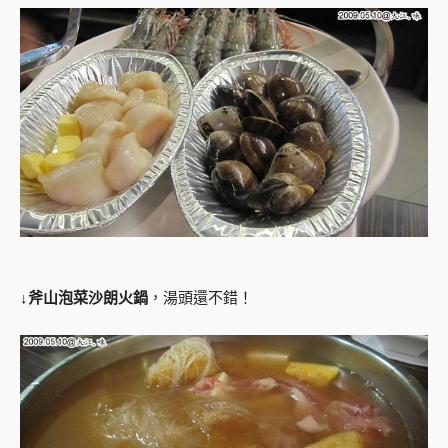
↓
斧山泡菜沙朗火鍋
，湯頭還不錯！