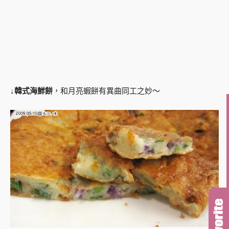
↓
韓式海鮮餅
，和月亮蝦餅有異曲同工之妙～