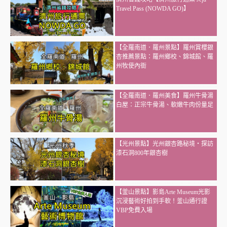
Travel Pass (NOWDA GO)】
【全羅南道．羅州景點】羅州賞櫻銀
杏推薦景點：羅州鄉校、錦城館、羅
州牧使內衙
【全羅南道．羅州美食】羅州牛骨湯
白屋：正宗牛骨湯、軟嫩牛肉份量足
【光州景點】光州銀杏路秘境・探訪
漆石洞800年銀杏樹
【釜山景點】影島Arte Museum光影
沉浸藝術好拍到手軟！釜山通行證
VBP免費入場