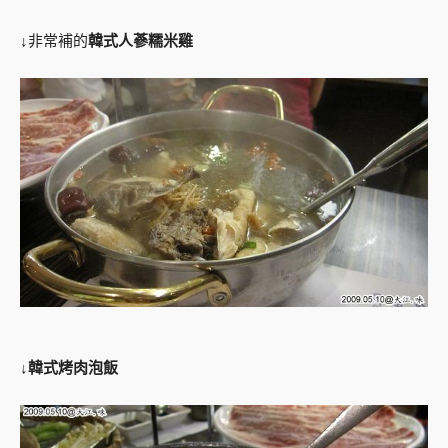
↓非常補的
韓式人蔘糯米雞
↓
韓式烤肉泡飯