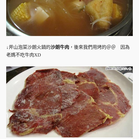
↓斧山泡菜沙朗火鍋的
沙朗牛肉
，後來我們用烤的＠＠ 因為
老媽不吃牛肉XD