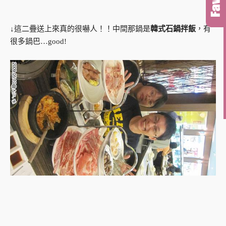
↓這二疊送上來真的很嚇人！！中間那鍋是
韓式石鍋拌飯
，有
很多鍋巴…good!