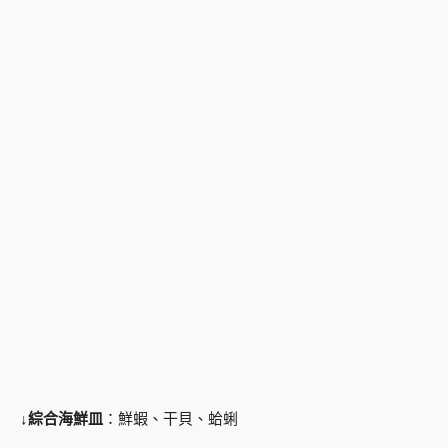
↓
綜合海鮮皿
：鮮蝦、干貝、蛤蜊