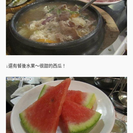
↓還有餐後水果～很甜的西瓜！