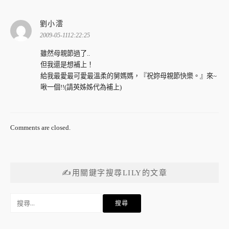
表
劉小澐
示:
2009-05-1112:22:25
雖然母親節過了..
但我還是想補上！
給我最愛最可愛最溫柔的舅媽媽，『祝妳母親節快樂。』來~
啾一個!!(請英姊姊代為補上)
Comments are closed.
✍用關鍵字搜尋LILY的文章
搜
尋
關