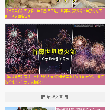
【首爾美食】聖水洞「無垢屋(무구옥)」北朝鮮式蔘雞湯，無預約吃不
到！附安國店位置
【韓國慶典】首爾世界煙火節(서울세계불꽃축제)｜實際觀後心得、最佳
觀看地點、注意事項報你知
▛ 最新文章 ▜
濟州省錢攻略【濟州旅行通票 Jeju