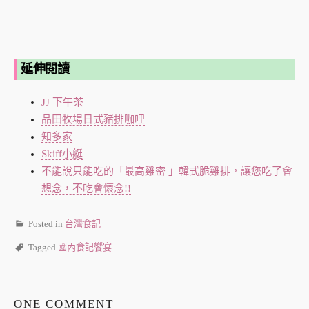
延伸閱讀
JJ 下午茶
品田牧場日式豬排咖哩
知多家
Skiff小艇
不能說只能吃的「最高雞密 」韓式脆雞排，讓您吃了會
想念，不吃會懷念!!
Posted in
台灣食記
Tagged
國內食記饗宴
ONE COMMENT