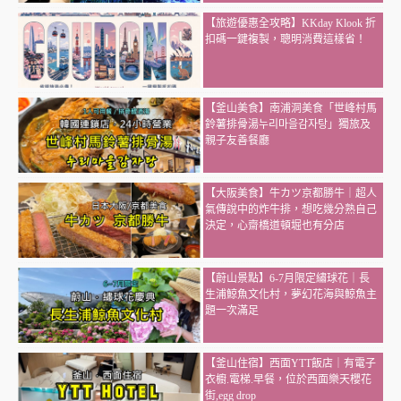
【旅遊優惠全攻略】KKday Klook 折
扣碼一鍵複製，聰明消費這樣省！
【釜山美食】南浦洞美食「世峰村馬
鈴薯排骨湯누리마을감자탕」獨旅及
親子友善餐廳
【大阪美食】牛カツ京都勝牛｜超人
氣傳說中的炸牛排，想吃幾分熟自己
決定，心齋橋道頓堀也有分店
【蔚山景點】6-7月限定繡球花｜長
生浦鯨魚文化村，夢幻花海與鯨魚主
題一次滿足
【釜山住宿】西面YTT飯店｜有電子
衣櫥.電梯.早餐，位於西面樂天櫻花
街,egg drop