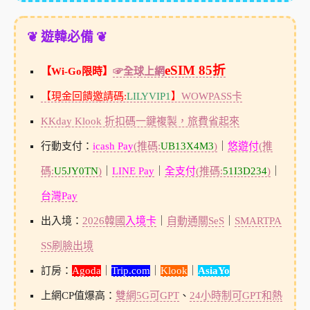
❦ 遊韓必備 ❦
eSIM 85折
【Wi-Go限時】
☞全球上網
【現金回饋邀請碼:
LILYVIP1
】
WOWPASS卡
KKday Klook 折扣碼一鍵複製，旅費省起來
行動支付：
icash Pay
(推碼:
UB13X4M3
)
｜
悠遊付
(推
碼:
U5JY0TN
)
｜
LINE Pay
｜
全支付
(推碼:
51I3D234
)
｜
台灣Pay
出入境：
2026韓國
入境卡
｜
自動通關SeS
｜
SMARTPA
SS刷臉出境
訂房：
Agoda
｜
Trip.com
｜
Klook
｜
AsiaYo
上網CP值爆高：
雙網5G可GPT
、
24小時制可GPT和熱