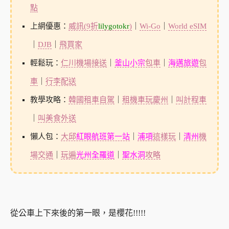
點
上網優惠：
威訊(9折
lilygotokr
)
｜
Wi-Go
｜
World eSIM
｜
DJB
｜
飛買家
輕鬆玩：
仁川機場接送
｜
釜山小宗
包車
｜
海邁旅遊
包
車
｜
行李配送
教學攻略：
韓國租車自駕
｜
租機車玩慶州
｜
叫計程車
｜
叫美食外送
懶人包：
大邱
紅眼航班第一站
｜
浦項
這樣玩
｜
清州
機
場交通
｜
玩遍
光州全羅道
｜
聖水洞
攻略
從公車上下來後的第一眼，是櫻花!!!!!