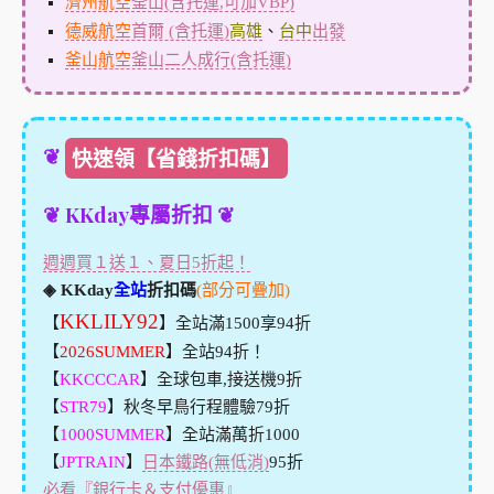
濟州航空
釜山(含托運,可加VBP)
德威航空
首爾 (含托運)
高雄
、
台中
出發
釜山航空
釜山二人成行(含托運)
❦
快速領【省錢折扣碼】
❦ KKday專屬折扣 ❦
週週買１送１、夏日5折起！
◈ KKday
全站
折扣碼
(部分可疊加)
KKLILY92
【
】全站滿1500享94折
【
2026SUMMER
】全站94折！
【
KKCCCAR
】全球包車,接送機9折
【
STR79
】秋冬早鳥行程體驗79折
【
1000SUMMER
】全站滿萬折1000
【
JPTRAIN
】
日本鐵路(無低消)
95折
必看『銀行卡＆支付優惠』