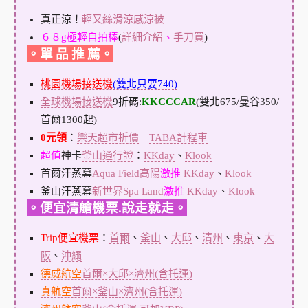
真正涼！
輕又絲滑涼感涼被
６８g極輕自拍棒
(
詳細介紹
、
手刀買
)
。單 品 推 薦。
桃園機場接送機
(雙北只要740)
全球機場接送機
9折碼:
KKCCCAR
(雙北675/曼谷350/
首爾1300起)
0元領
：
樂天超市折價
｜
TABA計程車
超值
神卡
釜山通行證
：
KKday
、
Klook
首爾汗蒸幕
Aqua Field高陽
激推
KKday
、
Klook
釜山汗蒸幕
新世界Spa Land
激推
KKday
、
Klook
。便宜清艙機票.說走就走。
Trip便宜機票
：
首爾
、
釜山
、
大邱
、
清州
、
東京
、
大
阪
、
沖繩
德威航空
首爾×大邱×濟州(含托運)
真航空
首爾×釜山×濟州(含托運)