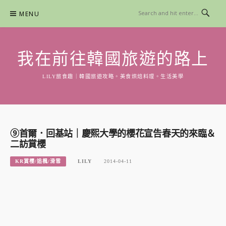
Skip
MENU
to
content
我在前往韓國旅遊的路上
LILY旅食趣｜韓國旅遊攻略。美食烘焙料理。生活美學
⑨首爾．回基站｜慶熙大學的櫻花宣告春天的來臨＆
二訪賞櫻
KR賞櫻/追楓/滑雪
LILY
2014-04-11