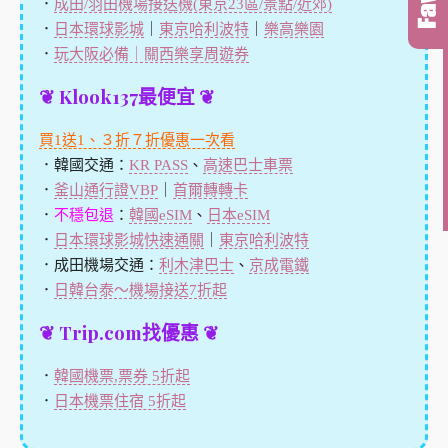
．
成田/羽田機場接送機(東京23區/景點/近郊)
．
日本環球影城
｜
東京哈利波特
｜
樂高樂園
．
玩大阪必備｜關西樂享周遊券
❦ Klook137最便宜 ❦
買1送1、３折７折優惠一次看
．韓國交通：
KR PASS
、
高速巴士車票
．
釜山通行證VBP
｜
首爾轉轉卡
．
不穩包退
：
韓國eSIM
、
日本eSIM
．
日本環球影城快速通關
｜
東京哈利波特
．成田機場交通：
利木津巴士
、
京成電鐵
．
日韓台泰～機場接送7折起
❦ Trip.com找優惠 ❦
．
韓國機票,票券 5折起
．
日本機票住宿 5折起