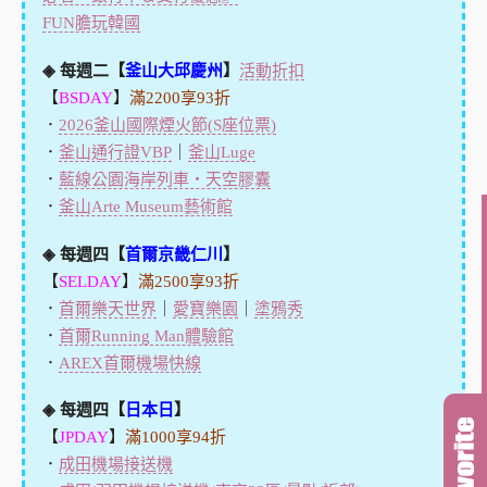
FUN膽玩韓國
◈ 每週二【
釜山大邱慶州
】
活動折扣
【
BSDAY
】
滿2200享93折
．
2026釜山國際煙火節(S座位票)
．
釜山通行證VBP
｜
釜山Luge
．
藍線公園海岸列車・天空膠囊
．
釜山Arte Museum藝術館
◈ 每週四【
首爾京畿仁川
】
【
SELDAY
】
滿2500享93折
．
首爾樂天世界
｜
愛寶樂園
｜
塗鴉秀
．
首爾Running Man體驗館
．
AREX首爾機場快線
◈ 每週四【
日本日
】
【
JPDAY
】
滿1000享94折
．
成田機場接送機