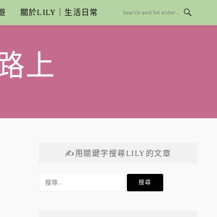
遊
關於LILY｜生活日常
路上
✍用關鍵字搜尋LILY的文章
搜
尋
關
鍵