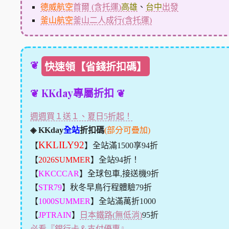
德威航空
首爾 (含托運)
高雄
、
台中
出發
釜山航空
釜山二人成行(含托運)
❦
快速領【省錢折扣碼】
❦ KKday專屬折扣 ❦
週週買１送１、夏日5折起！
◈ KKday
全站
折扣碼
(部分可疊加)
KKLILY92
【
】全站滿1500享94折
【
2026SUMMER
】全站94折！
【
KKCCCAR
】全球包車,接送機9折
【
STR79
】秋冬早鳥行程體驗79折
【
1000SUMMER
】全站滿萬折1000
【
JPTRAIN
】
日本鐵路(無低消)
95折
必看『銀行卡＆支付優惠』