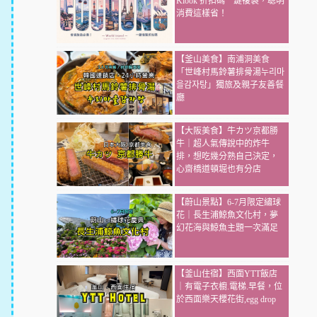
Klook 折扣碼一鍵複製，聰明
消費這樣省！
【釜山美食】南浦洞美食
「世峰村馬鈴薯排骨湯누리마
을감자탕」獨旅及親子友善餐
廳
【大阪美食】牛カツ京都勝
牛｜超人氣傳說中的炸牛
排，想吃幾分熟自己決定，
心齋橋道頓堀也有分店
【蔚山景點】6-7月限定繡球
花｜長生浦鯨魚文化村，夢
幻花海與鯨魚主題一次滿足
【釜山住宿】西面YTT飯店
｜有電子衣櫥.電梯.早餐，位
於西面樂天櫻花街,egg drop