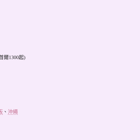
/首爾1300起)
阪
、
沖繩