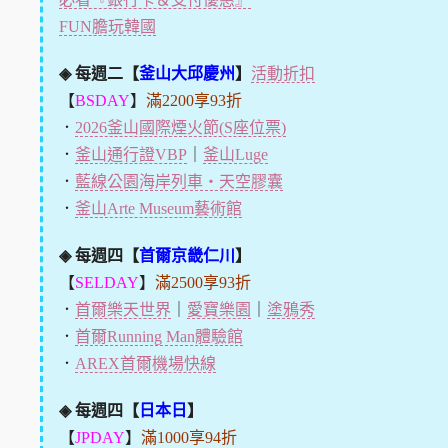
FUN膽玩韓國
◈ 每週二【
釜山大邱慶州
】
活動折扣
【
BSDAY
】
滿2200享93折
．
2026釜山國際煙火節(S座位票)
．
釜山通行證VBP
｜
釜山Luge
．
藍線公園海岸列車・天空膠囊
．
釜山Arte Museum藝術館
◈ 每週四【
首爾京畿仁川
】
【
SELDAY
】
滿2500享93折
．
首爾樂天世界
｜
愛寶樂園
｜
塗鴉秀
．
首爾Running Man體驗館
．
AREX首爾機場快線
◈ 每週四【
日本日
】
【
JPDAY
】
滿1000享94折