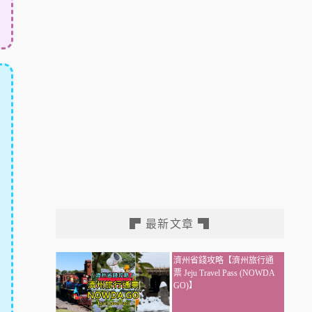
▛ 最新文章 ▜
濟州省錢攻略【濟州旅行通
票 Jeju Travel Pass (NOWDA
GO)】