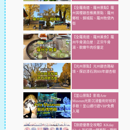
【全羅南道．羅州景點】羅
州賞櫻銀杏推薦景點：羅州
鄉校、錦城館、羅州牧使內
衙
【全羅南道．羅州美食】羅
州牛骨湯白屋：正宗牛骨
湯、軟嫩牛肉份量足
【光州景點】光州銀杏路秘
境・探訪漆石洞800年銀杏樹
【釜山景點】影島Arte
Museum光影沉浸藝術好拍到
手軟！釜山通行證VBP免費
入場
【旅遊優惠全攻略】KKday