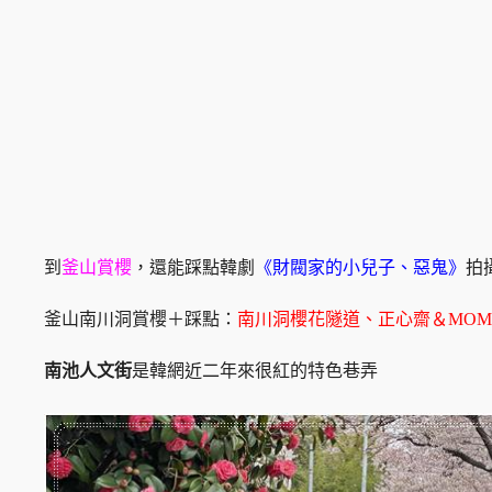
到
釜山賞櫻
，還能踩點韓劇
《財閥家的小兒子、惡鬼》
拍
釜山南川洞賞櫻＋踩點：
南川洞櫻花隧道、正心齋＆MOMO
南池人文街
是韓網近二年來很紅的特色巷弄