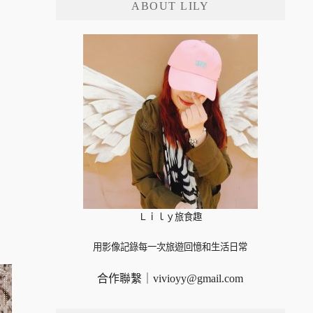
ABOUT LILY
字:
Ｌｉｌｙ旅食趣
用影像記錄每一次旅遊回憶和生活日常
合作聯繫｜
vivioyy@gmail.com