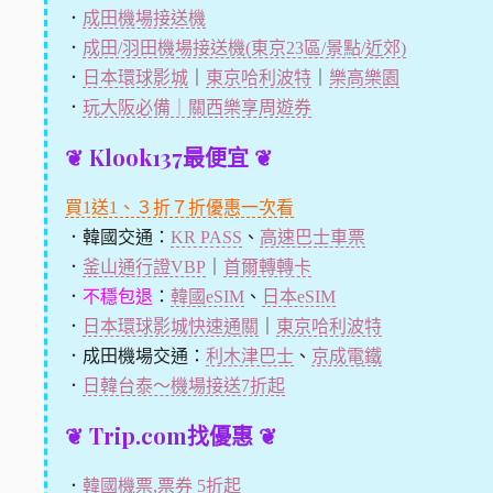
．
成田機場接送機
．
成田/羽田機場接送機(東京23區/景點/近郊)
．
日本環球影城
｜
東京哈利波特
｜
樂高樂園
．
玩大阪必備｜關西樂享周遊券
❦ Klook137最便宜 ❦
買1送1、３折７折優惠一次看
．韓國交通：
KR PASS
、
高速巴士車票
．
釜山通行證VBP
｜
首爾轉轉卡
．
不穩包退
：
韓國eSIM
、
日本eSIM
．
日本環球影城快速通關
｜
東京哈利波特
．成田機場交通：
利木津巴士
、
京成電鐵
．
日韓台泰～機場接送7折起
❦ Trip.com找優惠 ❦
．
韓國機票,票券 5折起