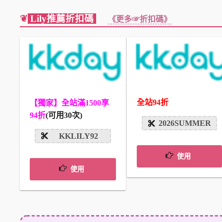
❦
Lily推薦折扣碼
《更多☞折扣碼》
全站94折
【獨家】全站滿1500享
94折
(可用30次)
2026SUMMER
KKLILY92
使用
使用