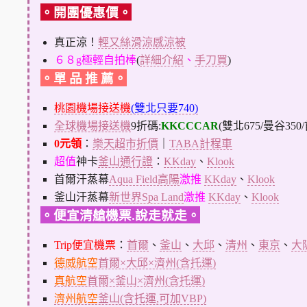
。開團優惠價。
真正涼！
輕又絲滑涼感涼被
６８g極輕自拍棒
(
詳細介紹
、
手刀買
)
。單 品 推 薦。
桃園機場接送機
(雙北只要740)
全球機場接送機
9折碼:
KKCCCAR
(雙北675/曼谷350
0元領
：
樂天超市折價
｜
TABA計程車
超值
神卡
釜山通行證
：
KKday
、
Klook
首爾汗蒸幕
Aqua Field高陽
激推
KKday
、
Klook
釜山汗蒸幕
新世界Spa Land
激推
KKday
、
Klook
。便宜清艙機票.說走就走。
Trip便宜機票
：
首爾
、
釜山
、
大邱
、
清州
、
東京
、
大
德威航空
首爾×大邱×濟州(含托運)
真航空
首爾×釜山×濟州(含托運)
濟州航空
釜山(含托運,可加VBP)