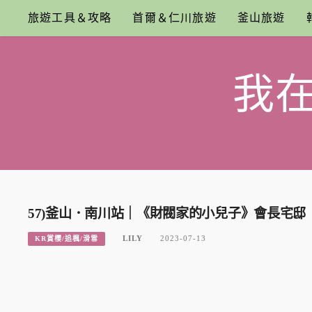
Skip
旅遊工具＆攻略
首爾＆仁川旅遊
釜山旅遊
to
content
我
57)釜山．南川站｜《財閥家的小兒子》會長宅
LILY
2023-07-13
KR賞櫻/追楓/滑雪