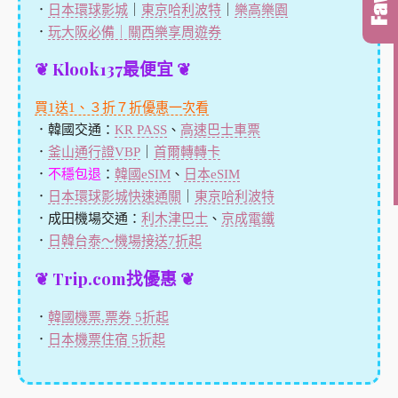
．
日本環球影城
｜
東京哈利波特
｜
樂高樂園
．
玩大阪必備｜關西樂享周遊券
❦ Klook137最便宜 ❦
買1送1、３折７折優惠一次看
．韓國交通：
KR PASS
、
高速巴士車票
．
釜山通行證VBP
｜
首爾轉轉卡
．
不穩包退
：
韓國eSIM
、
日本eSIM
．
日本環球影城快速通關
｜
東京哈利波特
．成田機場交通：
利木津巴士
、
京成電鐵
．
日韓台泰～機場接送7折起
❦ Trip.com找優惠 ❦
．
韓國機票,票券 5折起
．
日本機票住宿 5折起