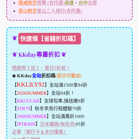
德威航空
首爾 (含托運)
高雄
、
台中
出發
釜山航空
釜山二人成行(含托運)
❦
快速領【省錢折扣碼】
❦ KKday專屬折扣 ❦
週週買１送１、夏日5折起！
◈ KKday
全站
折扣碼
(部分可疊加)
KKLILY92
【
】全站滿1500享94折
【
2026SUMMER
】全站94折！
【
KKCCCAR
】全球包車,接送機9折
【
STR79
】秋冬早鳥行程體驗79折
【
1000SUMMER
】全站滿萬折1000
【
JPTRAIN
】
日本鐵路(無低消)
95折
必看『銀行卡＆支付優惠』