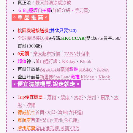
真正涼！
輕又絲滑涼感涼被
６８g極輕自拍棒
(
詳細介紹
、
手刀買
)
。單 品 推 薦。
桃園機場接送機
(雙北只要740)
全球機場接送機
9折碼:
KKCCCAR
(雙北675/曼谷350/
首爾1300起)
0元領
：
樂天超市折價
｜
TABA計程車
超值
神卡
釜山通行證
：
KKday
、
Klook
首爾汗蒸幕
Aqua Field高陽
激推
KKday
、
Klook
釜山汗蒸幕
新世界Spa Land
激推
KKday
、
Klook
。便宜清艙機票.說走就走。
Trip便宜機票
：
首爾
、
釜山
、
大邱
、
清州
、
東京
、
大
阪
、
沖繩
德威航空
首爾×大邱×濟州(含托運)
真航空
首爾×釜山×濟州(含托運)
濟州航空
釜山(含托運,可加VBP)