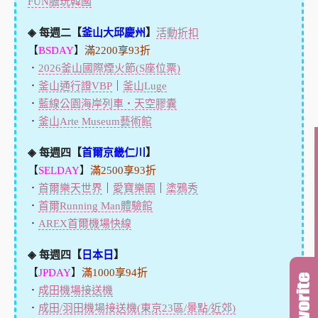
FUN膽玩韓國
◈ 每週二【
釜山大邱慶州
】
活動折扣
【
BSDAY
】
滿2200享93折
．
2026釜山國際煙火節(S座位票)
．
釜山通行證VBP
｜
釜山Luge
．
藍線公園海岸列車・天空膠囊
．
釜山Arte Museum藝術館
◈ 每週四【
首爾京畿仁川
】
【
SELDAY
】
滿2500享93折
．
首爾樂天世界
｜
愛寶樂園
｜
塗鴉秀
．
首爾Running Man體驗館
．
AREX首爾機場快線
◈ 每週四【
日本日
】
【
JPDAY
】
滿1000享94折
．
成田機場接送機
．
成田/羽田機場接送機(東京23區/景點/近郊)