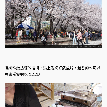
瞧阿珠媽熟練的技術，馬上就烤好魷魚片，超香的～可以
買來當零嘴吃 XDDD