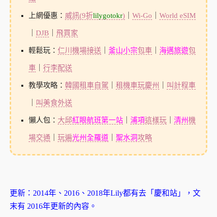
上網優惠：
威訊(9折
lilygotokr
)
｜
Wi-Go
｜
World eSIM
｜
DJB
｜
飛買家
輕鬆玩：
仁川機場接送
｜
釜山小宗
包車
｜
海邁旅遊
包
車
｜
行李配送
教學攻略：
韓國租車自駕
｜
租機車玩慶州
｜
叫計程車
｜
叫美食外送
懶人包：
大邱
紅眼航班第一站
｜
浦項
這樣玩
｜
清州
機
場交通
｜
玩遍
光州全羅道
｜
聖水洞
攻略
更新：2014年、2016、2018年Lily都有去「慶和站」，文
末有 2016年更新的內容。