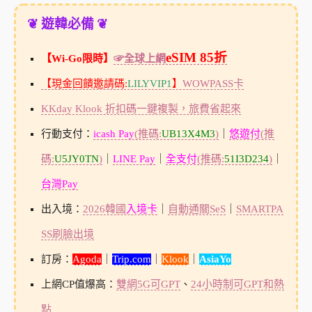
❦ 遊韓必備 ❦
eSIM 85折
【Wi-Go限時】
☞全球上網
【現金回饋邀請碼:
LILYVIP1
】
WOWPASS卡
KKday Klook 折扣碼一鍵複製，旅費省起來
行動支付：
icash Pay
(推碼:
UB13X4M3
)
｜
悠遊付
(推
碼:
U5JY0TN
)
｜
LINE Pay
｜
全支付
(推碼:
51I3D234
)
｜
台灣Pay
出入境：
2026韓國
入境卡
｜
自動通關SeS
｜
SMARTPA
SS刷臉出境
訂房：
Agoda
｜
Trip.com
｜
Klook
｜
AsiaYo
上網CP值爆高：
雙網5G可GPT
、
24小時制可GPT和熱
點