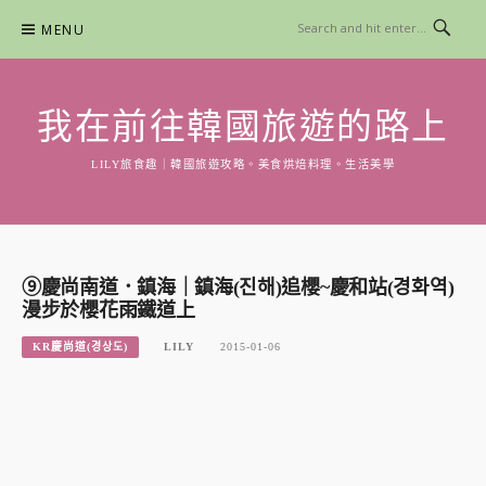
Skip
MENU
to
content
我在前往韓國旅遊的路上
LILY旅食趣｜韓國旅遊攻略。美食烘焙料理。生活美學
⑨慶尚南道．鎮海｜鎮海(진해)追櫻~慶和站(경화역)
漫步於櫻花雨鐵道上
KR慶尚道(경상도)
LILY
2015-01-06