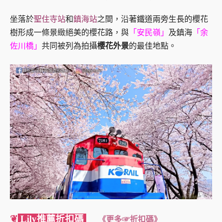
坐落於
聖住寺站
和
鎮海站
之間，沿著鐵道兩旁生長的櫻花
樹形成一條景緻絕美的櫻花路，與
「安民嶺」
及鎮海
「余
佐川橋」
共同被列為拍攝
櫻花外景
的最佳地點。
❦
Lily推薦折扣碼
《更多☞折扣碼》