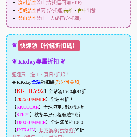
濟州航空
釜山(含托運,可加VBP)
德威航空
首爾 (含托運)
高雄
、
台中
出發
釜山航空
釜山二人成行(含托運)
❦
快速領【省錢折扣碼】
❦ KKday專屬折扣 ❦
週週買１送１、夏日5折起！
◈ KKday
全站
折扣碼
(部分可疊加)
KKLILY92
【
】全站滿1500享94折
【
2026SUMMER
】全站94折！
【
KKCCCAR
】全球包車,接送機9折
【
STR79
】秋冬早鳥行程體驗79折
【
1000SUMMER
】全站滿萬折1000
【
JPTRAIN
】
日本鐵路(無低消)
95折