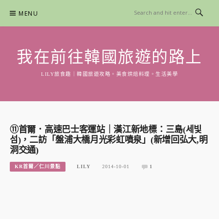
Skip
MENU
to
content
我在前往韓國旅遊的路上
LILY旅食趣｜韓國旅遊攻略。美食烘焙料理。生活美學
⑪首爾．高速巴士客運站｜漢江新地標：三島(세빛
섬)，二訪「盤浦大橋月光彩虹噴泉」(新增回弘大,明
洞交通)
KR首爾／仁川景點
LILY
2014-10-01
1