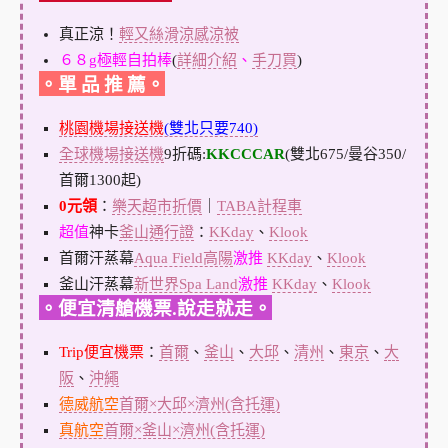
真正涼！
輕又絲滑涼感涼被
６８g極輕自拍棒
(
詳細介紹
、
手刀買
)
。單 品 推 薦。
桃園機場接送機
(雙北只要740)
全球機場接送機
9折碼:
KKCCCAR
(雙北675/曼谷350/
首爾1300起)
0元領
：
樂天超市折價
｜
TABA計程車
超值
神卡
釜山通行證
：
KKday
、
Klook
首爾汗蒸幕
Aqua Field高陽
激推
KKday
、
Klook
釜山汗蒸幕
新世界Spa Land
激推
KKday
、
Klook
。便宜清艙機票.說走就走。
Trip便宜機票
：
首爾
、
釜山
、
大邱
、
清州
、
東京
、
大
阪
、
沖繩
德威航空
首爾×大邱×濟州(含托運)
真航空
首爾×釜山×濟州(含托運)