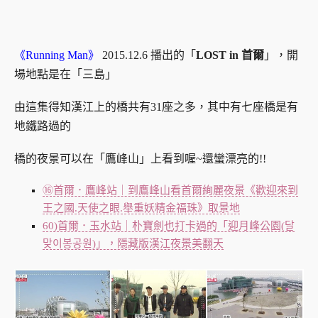
《Running Man》
2015.12.6 播出的「
LOST in 首爾
」，開
場地點是在「三島」
由這集得知漢江上的橋共有31座之多，其中有七座橋是有
地鐵路過的
橋的夜景可以在「鷹峰山」上看到喔~還蠻漂亮的!!
⑯首爾．鷹峰站｜到鷹峰山看首爾絢麗夜景《歡迎來到
王之國.天使之眼.舉重妖精金福珠》取景地
60)首爾．玉水站｜朴寶劍也打卡過的「迎月峰公園(달
맞이봉공원)」，隱藏版漢江夜景美翻天