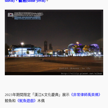
solvit)、藝島(some yevit)
。
2023年期間限定「漢江K文化慶典」展示
《非常律師禹英禑》
鯨魚和
《魷魚遊戲》
木偶