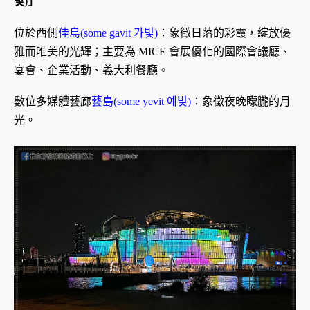
빛)」
位於西側
佳島(some gavit 가빛)
：象徵日落的彩霞，綻放優
雅而唯美的光輝；主要為 MICE 會展優化的國際會議廳、
宴會、企業活動、義大利餐廳。
數位多媒體藝廊
藝島(some yevit 예빛)
：象徵夜晚矇朧的月
光。