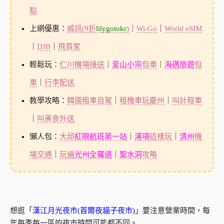
點
上網優惠：
威訊(9折
lilygotokr
)
｜
Wi-Go
｜
World eSIM
｜
DJB
｜
飛買家
輕鬆玩：
仁川機場接送
｜
釜山小宗
包車
｜
海邁旅遊
包
車
｜
行李配送
教學攻略：
韓國租車自駕
｜
租機車玩慶州
｜
叫計程車
｜
叫美食外送
懶人包：
大邱
紅眼航班第一站
｜
浦項
這樣玩
｜
清州
機
場交通
｜
玩遍
光州全羅道
｜
聖水洞
攻略
想逛「
漢江月光夜市(首爾夜貓子夜市)
」要注意營業時間，每
年每季每一區的夜市時間可能都不同。