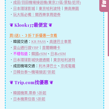
．
成田/羽田機場接送機(東京23區/景點/近郊)
．
日本環球影城
｜
東京哈利波特
｜
樂高樂園
．
玩大阪必備｜關西樂享周遊券
❦ Klook137最便宜 ❦
買1送1、３折７折優惠一次看
．韓國交通：
KR PASS
、
高速巴士車票
．
釜山通行證VBP
｜
首爾轉轉卡
．
不穩包退
：
韓國eSIM
、
日本eSIM
．
日本環球影城快速通關
｜
東京哈利波特
．成田機場交通：
利木津巴士
、
京成電鐵
．
日韓台泰～機場接送7折起
❦ Trip.com找優惠 ❦
．
韓國機票,票券 5折起
．
日本機票住宿 5折起