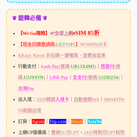
❦ 遊韓必備 ❦
eSIM 85折
【Wi-Go限時】
☞全球上網
【現金回饋邀請碼:
LILYVIP1
】
WOWPASS卡
KKday Klook 折扣碼一鍵複製，旅費省起來
行動支付：
icash Pay
(推碼:
UB13X4M3
)
｜
悠遊付
(推
碼:
U5JY0TN
)
｜
LINE Pay
｜
全支付
(推碼:
51I3D234
)
｜
台灣Pay
出入境：
2026韓國
入境卡
｜
自動通關SeS
｜
SMARTPA
SS刷臉出境
訂房：
Agoda
｜
Trip.com
｜
Klook
｜
AsiaYo
上網CP值爆高：
雙網5G可GPT
、
24小時制可GPT和熱