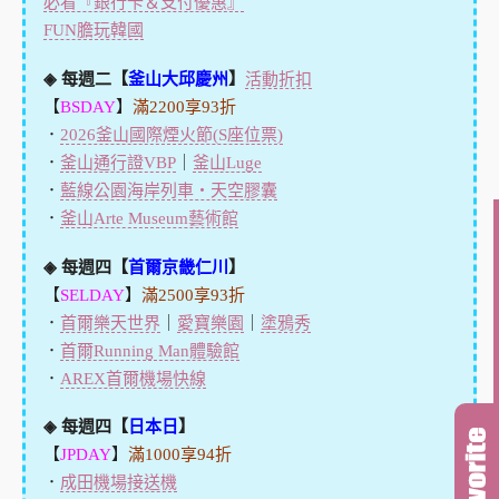
必看『銀行卡＆支付優惠』
FUN膽玩韓國
◈ 每週二【
釜山大邱慶州
】
活動折扣
【
BSDAY
】
滿2200享93折
．
2026釜山國際煙火節(S座位票)
．
釜山通行證VBP
｜
釜山Luge
．
藍線公園海岸列車・天空膠囊
．
釜山Arte Museum藝術館
◈ 每週四【
首爾京畿仁川
】
【
SELDAY
】
滿2500享93折
．
首爾樂天世界
｜
愛寶樂園
｜
塗鴉秀
．
首爾Running Man體驗館
．
AREX首爾機場快線
◈ 每週四【
日本日
】
【
JPDAY
】
滿1000享94折
．
成田機場接送機