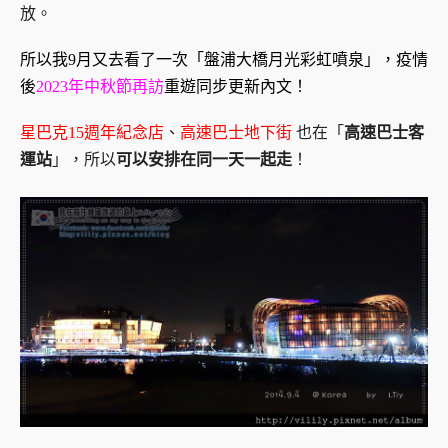
放。
所以我9月又去看了一次「盤浦大橋月光彩虹噴泉」，疫情
後
2023年中秋節再訪
重遊同步更新內文！
星巴克15週年紀念店
、
高速巴士地下街
也在「
高速巴士客
運站
」，所以
可以安排在同一天一起走
！