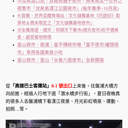
㉝汝矣渡口站｜首爾夜貓子夜市、周末限定～世界之
夜集市「汝矣島漢江公園夜市」(每年春季~10月底)
㊶首爾．世界盃體育場站｜文化儲備基地《花遊記》取
景地＆周末限定之「文化儲備基地夜市」
㉟全羅南道．順天｜到順天下集市(順天夜市)吃平價美
食、感受當地熱情
釜山夜市．南浦｜富平傳統市場「富平夜市/罐頭夜
市」享用各國美食小吃
釜山夜市｜釜山「水營八道夜市」全新開張
從
「高速巴士客運站」
8-1 號出口
上來後，往盤浦大橋方
向前進，經過人行地下道「潛水橋步行街」，夏日夜晚真
的很多人去盤浦橋下看漢江夜景、月光彩虹噴泉、運動、
拍照…等。