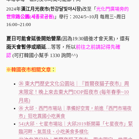
2024年
漢江月光夜市(한강달빛야시장)
改至「
光化門廣場旁的
世宗路公園(세종로공원)
」舉行：2024/5~10月 每周三~周日
16:00~21:00
夏日可能會延後開始營業
(因為19:30過後才會天黑)，還有
雨天會暫停或順延
…等等，
所以
前往之前請記得先確
認
(可打韓國小幫手 1330 詢問^^)
※
韓國夜市相關文章
：
㉖ 東大門歷史文化公園站｜『首爾夜貓子夜市』周
末限定！晚上來去東大門DDP逛夜市 (每年春季~10
月底)
㉖ 大邱．西門市場站｜準備好空胃，前進「西門市場夜
市」狂吃異國小吃美食
54)大邱．七星市場站｜大邱2019新開幕「七星夜市」緊
臨河畔、氣氛佳、小吃美食多樣化