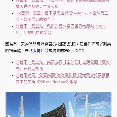
㉔首爾．蠶室站｜「石村湖」櫻花環湖美到翻還能看到
樂天世界及樂天世界大廈
56)首爾．蠶室｜首爾樂天世界塔Seoul Sky，全球第三
高、韓國最高的觀景台
㊵首爾．蠶室站｜私房景點～樂天世界大廈內「SKY
31」31樓免費觀景台
因為有一天的時間可以穿著高校服趴趴照，建議你們可以到樂
園裡面喔！是
制服情侶
最常約會的場所。XDD
⑨首爾．蠶室站｜樂天世界【室外篇】主題公園『魔幻
島』石村湖櫻花
⑦首爾追雪｜愛寶樂園”浪漫燈飾節”讓你置身於童話世
界中的主角《Kill me Heal me》取景