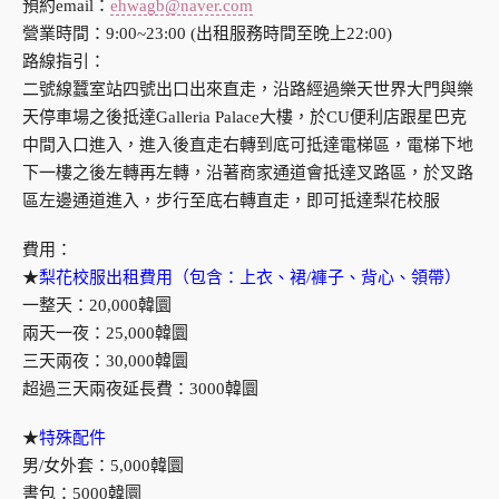
預約email：
ehwagb@naver.com
營業時間：9:00~23:00 (出租服務時間至晚上22:00)
路線指引：
二號線蠶室站四號出口出來直走，沿路經過樂天世界大門與樂
天停車場之後抵達Galleria Palace大樓，於CU便利店跟星巴克
中間入口進入，進入後直走右轉到底可抵達電梯區，電梯下地
下一樓之後左轉再左轉，沿著商家通道會抵達叉路區，於叉路
區左邊通道進入，步行至底右轉直走，即可抵達梨花校服
費用：
★
梨花校服出租費用（包含：上衣、裙/褲子、背心、領帶）
一整天：20,000韓圜
兩天一夜：25,000韓圜
三天兩夜：30,000韓圜
超過三天兩夜延長費：3000韓圜
★
特殊配件
男/女外套：5,000韓圜
書包：5000韓圜