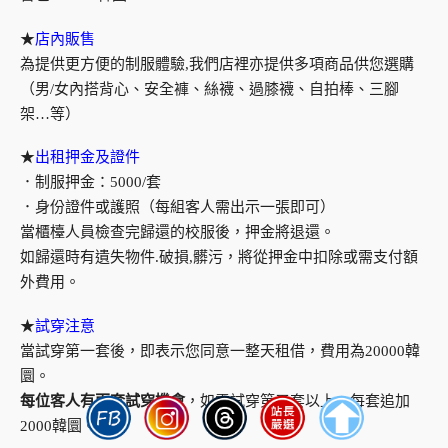
★
店內販售
為提供更方便的制服體驗,我們店裡亦提供多項商品供您選購
（男/女內搭背心、安全褲、絲襪、過膝襪、自拍棒、三腳
架…等）
★
出租押金及證件
．制服押金：5000/套
．身份證件或護照（每組客人需出示一張即可）
當櫃檯人員檢查完歸還的校服後，押金將退還。
如歸還時有遺失物件.破損,髒污，將從押金中扣除或需支付額
外費用。
★
試穿注意
當試穿第一套後，即表示您同意一整天租借，費用為20000韓
圜。
每位客人有兩套試穿機會
，如需試穿第三套以上，每套追加
2000韓圜。