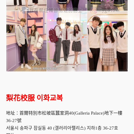
梨花校服 이화교복
地址：首爾特別市松坡區蠶室洞40(Galleria Palace)地下一樓
36-27號
서울시 송파구 잠실동 40 (갤러리아팰리스) 지하1층 36-27호