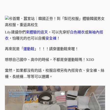
Lily建議你們
來體驗的這天
，可以先穿好
白色襯衣
或
無袖內搭
衣
，怕曝光的也可以自備
安全褲
！
再來就是「
運動鞋
」！！！請穿運動鞋來喔！
想想自己國中、高中的時候，不都是穿運動鞋嗎！XDD
當然，如果都沒有的話，校服店裡另有內搭背衣、安全褲、絲
襪、長統襪…等等可以選購。