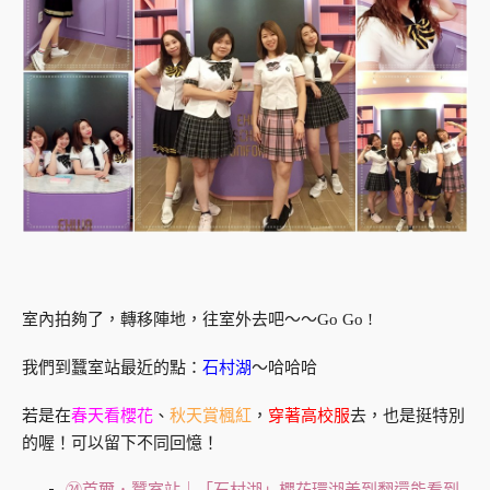
室內拍夠了，轉移陣地，往室外去吧～～Go Go !
我們到蠶室站最近的點：
石村湖
～哈哈哈
若是在
春天看櫻花
、
秋天賞楓紅
，
穿著高校服
去，也是挺特別
的喔！可以留下不同回憶！