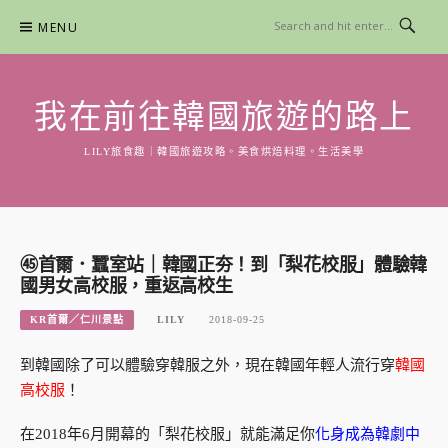
Skip
MENU
to
content
我在前往韓國旅遊的路上
LILY旅食趣｜韓國旅遊攻略。美食烘焙料理。生活美學
㊺首爾．蠶室站｜韓國正夯！到「梨花校服」體驗韓
國男女高校服，重返高校生
KR首爾／仁川景點
LILY
2018-09-25
到韓國除了可以體驗穿韓服之外，現在韓國年輕人流行穿
韓國
高校服
！
在2018年6月開幕的「梨花校服」就能滿足你
化身成為韓劇中