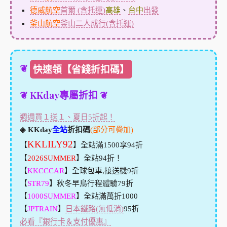
德威航空
首爾 (含托運)
高雄
、
台中
出發
釜山航空
釜山二人成行(含托運)
❦
快速領【省錢折扣碼】
❦ KKday專屬折扣 ❦
週週買１送１、夏日5折起！
◈ KKday
全站
折扣碼
(部分可疊加)
KKLILY92
【
】全站滿1500享94折
【
2026SUMMER
】全站94折！
【
KKCCCAR
】全球包車,接送機9折
【
STR79
】秋冬早鳥行程體驗79折
【
1000SUMMER
】全站滿萬折1000
【
JPTRAIN
】
日本鐵路(無低消)
95折
必看『銀行卡＆支付優惠』