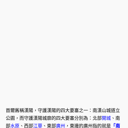
首爾舊稱漢陽，守護漢陽的四大要塞之一：南漢山城道立
公園，而守護漢陽城廓的四大要塞分別為：北部
開城
、南
部
水原
、西部
江華
、東部
廣州
，東邊的廣州指的就是
「南