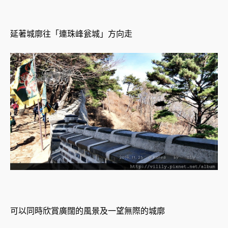
延著城廓往「連珠峰瓮城」方向走
可以同時欣賞廣闊的風景及一望無際的城廓