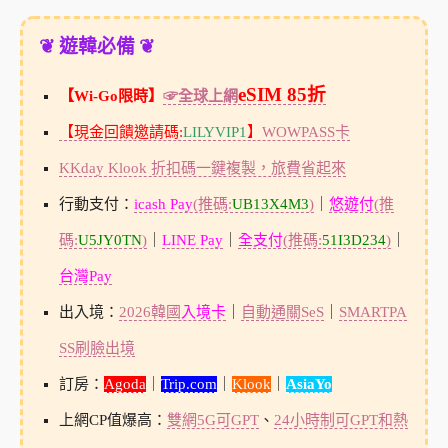
❦ 遊韓必備 ❦
eSIM 85折
【Wi-Go限時】
☞全球上網
【現金回饋邀請碼:
LILYVIP1
】
WOWPASS卡
KKday Klook 折扣碼一鍵複製，旅費省起來
行動支付：
icash Pay
(推碼:
UB13X4M3
)
｜
悠遊付
(推
碼:
U5JY0TN
)
｜
LINE Pay
｜
全支付
(推碼:
51I3D234
)
｜
台灣Pay
出入境：
2026韓國
入境卡
｜
自動通關SeS
｜
SMARTPA
SS刷臉出境
訂房：
Agoda
｜
Trip.com
｜
Klook
｜
AsiaYo
上網CP值爆高：
雙網5G可GPT
、
24小時制可GPT和熱