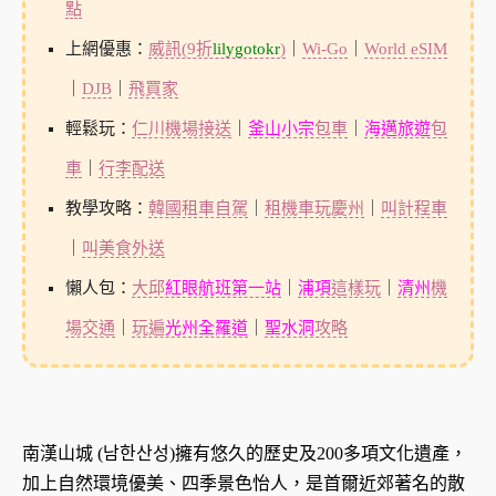
點
上網優惠：
威訊(9折
lilygotokr
)
｜
Wi-Go
｜
World eSIM
｜
DJB
｜
飛買家
輕鬆玩：
仁川機場接送
｜
釜山小宗
包車
｜
海邁旅遊
包
車
｜
行李配送
教學攻略：
韓國租車自駕
｜
租機車玩慶州
｜
叫計程車
｜
叫美食外送
懶人包：
大邱
紅眼航班第一站
｜
浦項
這樣玩
｜
清州
機
場交通
｜
玩遍
光州全羅道
｜
聖水洞
攻略
南漢山城 (남한산성)擁有悠久的歷史及200多項文化遺產，
加上自然環境優美、四季景色怡人，是首爾近郊著名的散