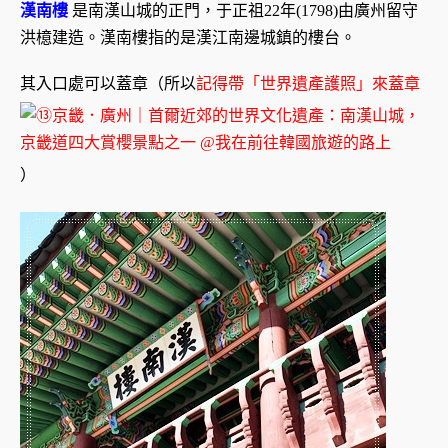
漢南樓
是南漢山城的正門，于正祖22年(1798)由廣州留守
洪檍建造。漢南樓指的是漢江南邊城鎮的樓台。
其入口處可以蓋章（所以
記得帶「世界遺產護照」來蓋章
）