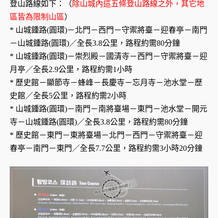
登山路線如下：（
除山城內這五條登山路線之外，其它地
區皆為限制山區
）
* 山城鍾路(圓環)－北門－西門－守禦將臺－迎春亭－南門
－山城鍾路(圓環)／全長3.8公里，路程約需80分鐘
* 山城鍾路(圓環)－崇烈殿－國清寺－西門－守禦將臺－迎
月亭／全長2.9公里，路程約需1小時
* 歷史館－顯節寺－蜂峰－長慶寺－忘月寺－池水堂－歷
史館／全長5公里，路程約需2小時
* 山城鍾路(圓環)－南門－南將臺場－東門－池水堂－開元
寺－山城鍾路(圓環)／全長3.8公里，路程約需80分鐘
* 歷史館－東門－東將臺場－北門－西門－守禦將臺－迎
春亭－南門－東門／全長7.7公里，路程約需3小時20分鐘