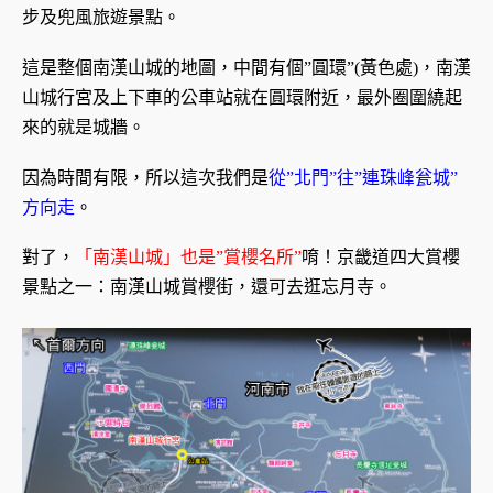
步及兜風旅遊景點。
這是整個南漢山城的地圖，中間有個”圓環”(黃色處)，南漢
山城行宮及上下車的公車站就在圓環附近，最外圈圍繞起
來的就是城牆。
因為時間有限，所以這次我們是
從”北門”往”連珠峰瓮城”
方向走
。
對了，
「南漢山城」也是”賞櫻名所”
唷！京畿道四大賞櫻
景點之一：南漢山城賞櫻街，還可去逛忘月寺。