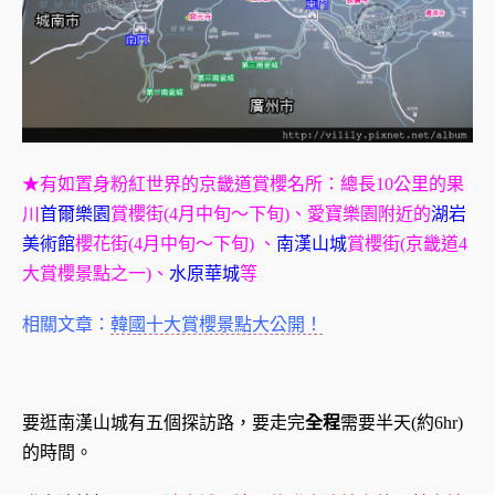
★有如置身粉紅世界的京畿道賞櫻名所：總長10公里的果
川
首爾樂園
賞櫻街(4月中旬～下旬)、愛寶樂園附近的
湖岩
美術館
櫻花街(4月中旬～下旬) 、
南漢山城
賞櫻街(京畿道4
大賞櫻景點之一)、
水原華城
等
相關文章：
韓國十大賞櫻景點大公開！
要逛南漢山城有五個探訪路，要走完
全程
需要半天(約6hr)
的時間。