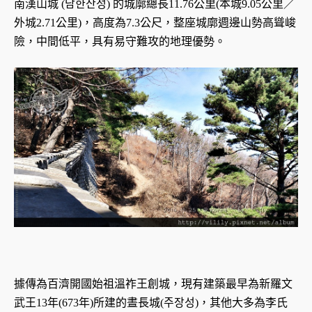
南漢山城 (남한산성) 的城廓總長11.76公里(本城9.05公里／
外城2.71公里)，高度為7.3公尺，整座城廓週邊山勢高聳峻
險，中間低平，具有易守難攻的地理優勢。
據傳為百濟開國始祖溫祚王創城，現有建築最早為新羅文
武王13年(673年)所建的晝長城(주장성)，其他大多為李氏