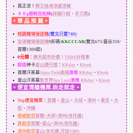
真正涼！
輕又絲滑涼感涼被
６８g極輕自拍棒
(
詳細介紹
、
手刀買
)
。單 品 推 薦。
桃園機場接送機
(雙北只要740)
全球機場接送機
9折碼:
KKCCCAR
(雙北675/曼谷350/
首爾1300起)
0元領
：
樂天超市折價
｜
TABA計程車
超值
神卡
釜山通行證
：
KKday
、
Klook
首爾汗蒸幕
Aqua Field高陽
激推
KKday
、
Klook
釜山汗蒸幕
新世界Spa Land
激推
KKday
、
Klook
。便宜清艙機票.說走就走。
Trip便宜機票
：
首爾
、
釜山
、
大邱
、
清州
、
東京
、
大
阪
、
沖繩
德威航空
首爾×大邱×濟州(含托運)
真航空
首爾×釜山×濟州(含托運)
濟州航空
釜山(含托運,可加VBP)