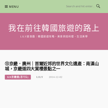
Skip
MENU
to
content
我在前往韓國旅遊的路上
LILY旅食趣｜韓國旅遊攻略。美食烘焙料理。生活美學
⑬京畿．廣州｜首爾近郊的世界文化遺產：南漢山
城，京畿道四大賞櫻景點之一
KR京畿道(경기도)
LILY
2014-12-02