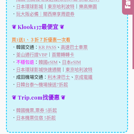
．
日本環球影城
｜
東京哈利波特
｜
樂高樂園
．
玩大阪必備｜關西樂享周遊券
❦ Klook137最便宜 ❦
買1送1、３折７折優惠一次看
．韓國交通：
KR PASS
、
高速巴士車票
．
釜山通行證VBP
｜
首爾轉轉卡
．
不穩包退
：
韓國eSIM
、
日本eSIM
．
日本環球影城快速通關
｜
東京哈利波特
．成田機場交通：
利木津巴士
、
京成電鐵
．
日韓台泰～機場接送7折起
❦ Trip.com找優惠 ❦
．
韓國機票,票券 5折起
．
日本機票住宿 5折起