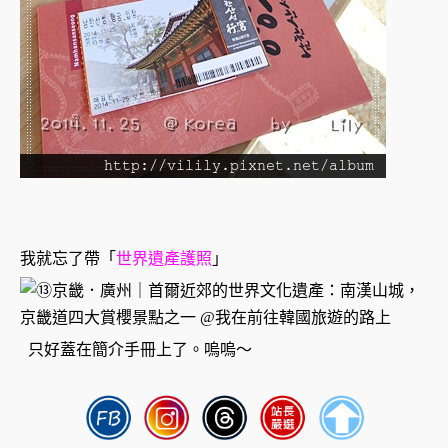
我就忘了帶「
世界遺產護照
」
只好蓋在簡介手冊上了。嗚嗚～