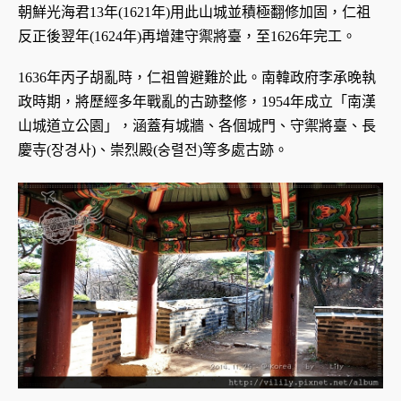
朝鮮光海君13年(1621年)用此山城並積極翻修加固，仁祖
反正後翌年(1624年)再增建守禦將臺，至1626年完工。
1636年丙子胡亂時，仁祖曾避難於此。南韓政府李承晚執
政時期，將歷經多年戰亂的古跡整修，1954年成立「南漢
山城道立公園」，涵蓋有城牆、各個城門、守禦將臺、長
慶寺(장경사)、崇烈殿(숭렬전)等多處古跡。