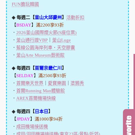
FUN膽玩韓國
◈ 每週二【
釜山大邱慶州
】
活動折扣
【
BSDAY
】
滿2200享93折
．
2026釜山國際煙火節(S座位票)
．
釜山通行證VBP
｜
釜山Luge
．
藍線公園海岸列車・天空膠囊
．
釜山Arte Museum藝術館
◈ 每週四【
首爾京畿仁川
】
【
SELDAY
】
滿2500享93折
．
首爾樂天世界
｜
愛寶樂園
｜
塗鴉秀
．
首爾Running Man體驗館
．
AREX首爾機場快線
◈ 每週四【
日本日
】
【
JPDAY
】
滿1000享94折
．
成田機場接送機
．
成田/羽田機場接送機(東京23區/景點/近郊)