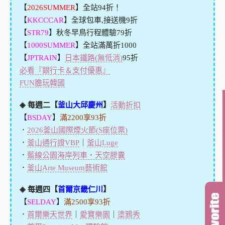
【
2026SUMMER
】全站94折！
【
KKCCCAR
】全球包車,接送機9折
【
STR79
】秋冬早鳥行程體驗79折
【
1000SUMMER
】全站滿萬折1000
【
JPTRAIN
】
日本鐵路(無低消)
95折
必看『銀行卡＆支付優惠』
FUN膽玩韓國
◈ 每週二【
釜山大邱慶州
】
活動折扣
【
BSDAY
】
滿2200享93折
．
2026釜山國際煙火節(S座位票)
．
釜山通行證VBP
｜
釜山Luge
．
藍線公園海岸列車・天空膠囊
．
釜山Arte Museum藝術館
◈ 每週四【
首爾京畿仁川
】
【
SELDAY
】
滿2500享93折
．
首爾樂天世界
｜
愛寶樂園
｜
塗鴉秀