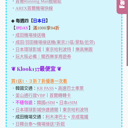
．
首爾Running Man體驗館
．
AREX首爾機場快線
◈ 每週四【
日本日
】
【
JPDAY
】
滿1000享94折
．
成田機場接送機
．
成田/羽田機場接送機(東京23區/景點/近郊)
．
日本環球影城
｜
東京哈利波特
｜
樂高樂園
．
玩大阪必備｜關西樂享周遊券
❦ Klook137最便宜 ❦
買1送1、３折７折優惠一次看
．韓國交通：
KR PASS
、
高速巴士車票
．
釜山通行證VBP
｜
首爾轉轉卡
．
不穩包退
：
韓國eSIM
、
日本eSIM
．
日本環球影城快速通關
｜
東京哈利波特
．成田機場交通：
利木津巴士
、
京成電鐵
．
日韓台泰～機場接送7折起