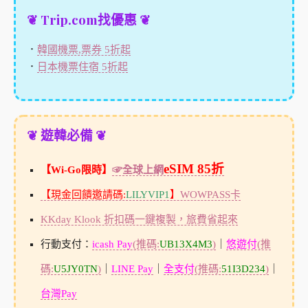
❦ Trip.com找優惠 ❦
．
韓國機票,票券 5折起
．
日本機票住宿 5折起
❦ 遊韓必備 ❦
eSIM 85折
【Wi-Go限時】
☞全球上網
【現金回饋邀請碼:
LILYVIP1
】
WOWPASS卡
KKday Klook 折扣碼一鍵複製，旅費省起來
行動支付：
icash Pay
(推碼:
UB13X4M3
)
｜
悠遊付
(推
碼:
U5JY0TN
)
｜
LINE Pay
｜
全支付
(推碼:
51I3D234
)
｜
台灣Pay