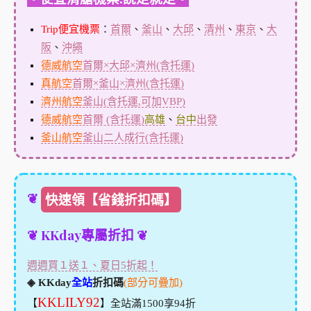
Trip便宜機票
：
首爾
、
釜山
、
大邱
、
清州
、
東京
、
大
阪
、
沖繩
德威航空
首爾×大邱×濟州(含托運)
真航空
首爾×釜山×濟州(含托運)
濟州航空
釜山(含托運,可加VBP)
德威航空
首爾 (含托運)
高雄
、
台中
出發
釜山航空
釜山二人成行(含托運)
❦
快速領【省錢折扣碼】
❦ KKday專屬折扣 ❦
週週買１送１、夏日5折起！
◈ KKday
全站
折扣碼
(部分可疊加)
KKLILY92
【
】全站滿1500享94折