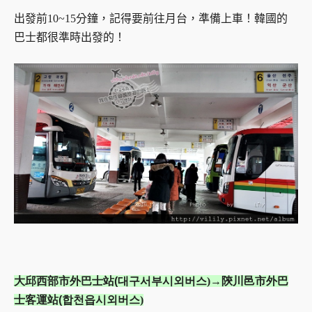
出發前10~15分鐘，記得要前往月台，準備上車！
韓國的
巴士都很準時出發的！
大邱西部市外巴士站
(
대구서부시외버스
)
→
陝川邑市外巴
士客運站
(
합천
읍시외버스
)