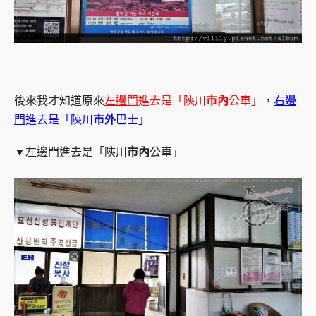
後來我才知道原來
左邊門
進去是「陝川
市內
公車」
，
右邊
門
進去是「陝川
市外
巴士」
▼左邊門進去是「陝川
市內
公車」