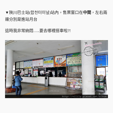
▼陝川巴士站(합천터미널)站內，售票窗口在
中間
，左右兩
邊分別是進站月台
這時我非常納悶…..要去哪裡搭車啦?!