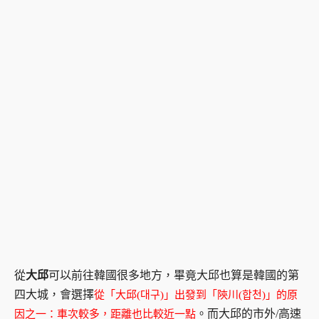
從
大邱
可以前往韓國很多地方，畢竟大邱也算是韓國的第
四大城，會選擇
從「大邱(
대구)
」出發到「陝川(합천)」的原
。而大邱的市外/高速
因之一：車次較多，距離也比較近一點