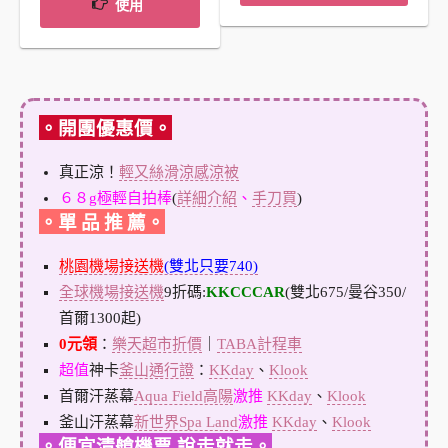
使用
。開團優惠價。
真正涼！
輕又絲滑涼感涼被
６８g極輕自拍棒
(
詳細介紹
、
手刀買
)
。單 品 推 薦。
桃園機場接送機
(雙北只要740)
全球機場接送機
9折碼:
KKCCCAR
(雙北675/曼谷350/
首爾1300起)
0元領
：
樂天超市折價
｜
TABA計程車
超值
神卡
釜山通行證
：
KKday
、
Klook
首爾汗蒸幕
Aqua Field高陽
激推
KKday
、
Klook
釜山汗蒸幕
新世界Spa Land
激推
KKday
、
Klook
。便宜清艙機票.說走就走。