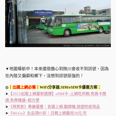
▼地圖導航中！本來還很擔心到陝川會收不到訊號，因為
在內陸又偏僻和鄉下，沒想到訊號挺強的！
◍
｜
出國上網必備
｜WiFi分享器,SIM/eSIM卡優惠方案：
➤
【2023出國上網最新選擇】eSIM卡~上網吃到飽,免換卡開
通,免帶機器~超方便
➤
《飛買家》專屬優惠｜各國上網,翻譯機,旅遊防疫用品
➤
《Wi-Go》全品項85折｜日韓上網最低58元/天