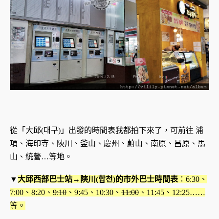
從「大邱(
대구)
」出發的時間表我都拍下來了，可前往 浦
項、海印寺、陝川、釜山、慶州、蔚山、南原、昌原、馬
山、統營…等地。
▼
大邱西部巴士站→陝川(합천)的市外巴士時間表
：6:30、
7:00、8:20、
9:10
、9:45、10:30、
11:00
、11:45、12:25……
等。