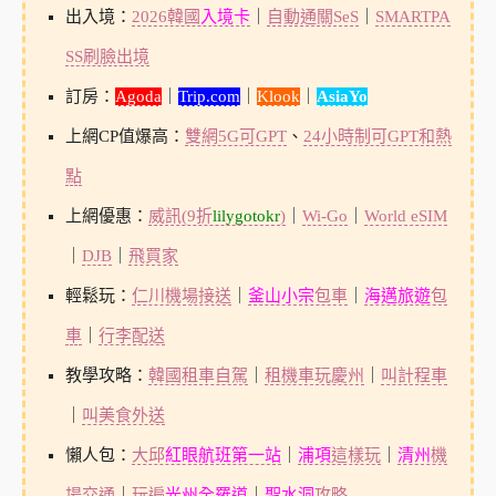
出入境：
2026韓國
入境卡
｜
自動通關SeS
｜
SMARTPA
SS刷臉出境
訂房：
Agoda
｜
Trip.com
｜
Klook
｜
AsiaYo
上網CP值爆高：
雙網5G可GPT
、
24小時制可GPT和熱
點
上網優惠：
威訊(9折
lilygotokr
)
｜
Wi-Go
｜
World eSIM
｜
DJB
｜
飛買家
輕鬆玩：
仁川機場接送
｜
釜山小宗
包車
｜
海邁旅遊
包
車
｜
行李配送
教學攻略：
韓國租車自駕
｜
租機車玩慶州
｜
叫計程車
｜
叫美食外送
懶人包：
大邱
紅眼航班第一站
｜
浦項
這樣玩
｜
清州
機
場交通
｜
玩遍
光州全羅道
｜
聖水洞
攻略