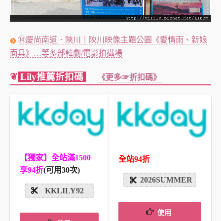
⑭慶尚南道．陝川｜陝川映像主題公園《愛情雨、新娘
面具》…等多部韓劇/電影拍攝場
❦
Lily推薦折扣碼
《更多☞折扣碼》
【獨家】全站滿1500
全站94折
享94折
(可用30次)
2026SUMMER
KKLILY92
使用