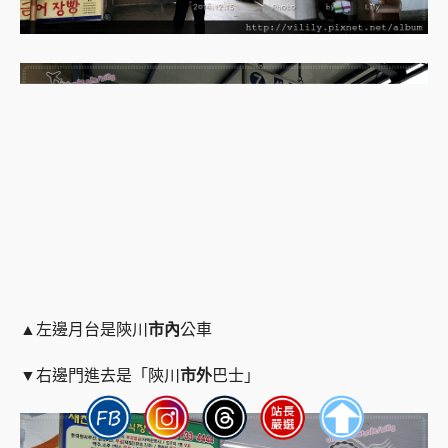
▲左邊月台是陝川
市內
公車
▼右邊門進去是「陝川
市外
巴士」