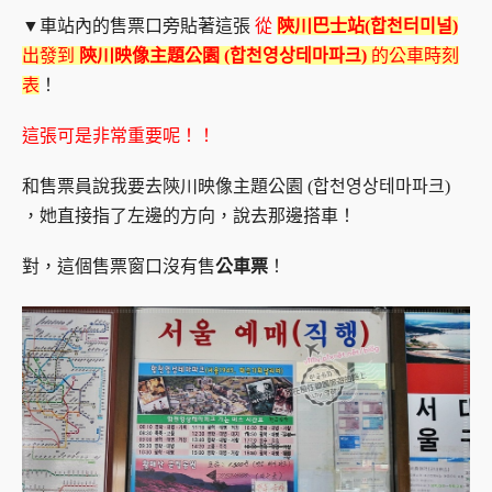
▼車站內的售票口旁貼著這張
從
陝川巴士站(합천터미널)
出發到
陝川映像主題公園 (합천영상테마파크)
的公車時刻
表
！
這張可是非常重要呢！！
和售票員說我要去陝川映像主題公園 (합천영상테마파크)
，她直接指了左邊的方向，說去那邊搭車！
對，這個售票窗口沒有售
公車票
！