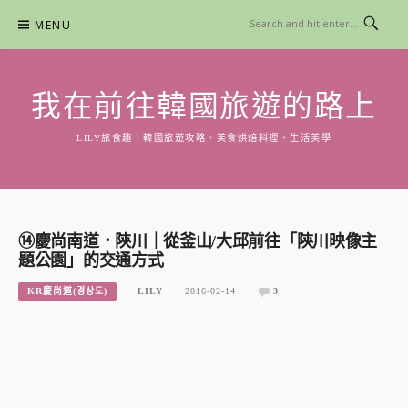
Skip
MENU
to
content
我在前往韓國旅遊的路上
LILY旅食趣｜韓國旅遊攻略。美食烘焙料理。生活美學
⑭慶尚南道．陝川｜從釜山/大邱前往「陝川映像主
題公園」的交通方式
KR慶尚道(경상도)
LILY
2016-02-14
3