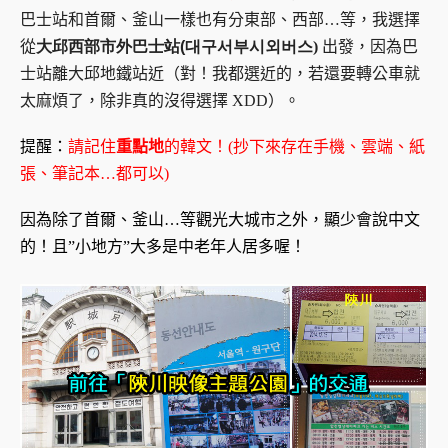
巴士站和首爾、釜山一樣也有分東部、西部…等，我選擇
從
大邱西部市外巴士站
(
대구서부시외버스
)
出發，因為巴
士站離大邱地鐵站近（對！我都選近的，若還要轉公車就
太麻煩了，除非真的沒得選擇 XDD）。
提醒：
請記住
重點地
的韓文！(抄下來存在手機、雲端、紙
張、筆記本…都可以)
因為除了首爾、釜山…等觀光大城市之外，顯少會說中文
的！且”小地方”大多是中老年人居多喔！