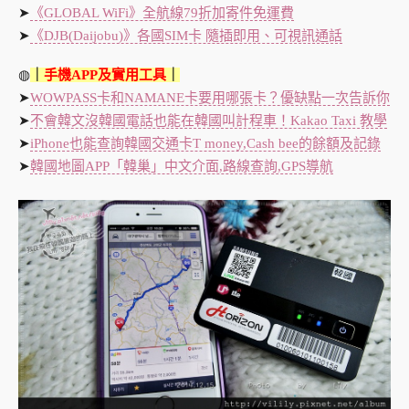
➤
《GLOBAL WiFi》全航線79折加寄件免運費
➤
《DJB(Daijobu)》各國SIM卡 隨插即用、可視訊通話
◍
｜
手機APP及實用工具
｜
➤
WOWPASS卡和NAMANE卡要用哪張卡？優缺點一次告訴你
➤
不會韓文沒韓國電話也能在韓國叫計程車！Kakao Taxi 教學
➤
iPhone也能查詢韓國交通卡T money,Cash bee的餘額及記錄
➤
韓國地圖APP「韓巢」中文介面,路線查詢,GPS導航