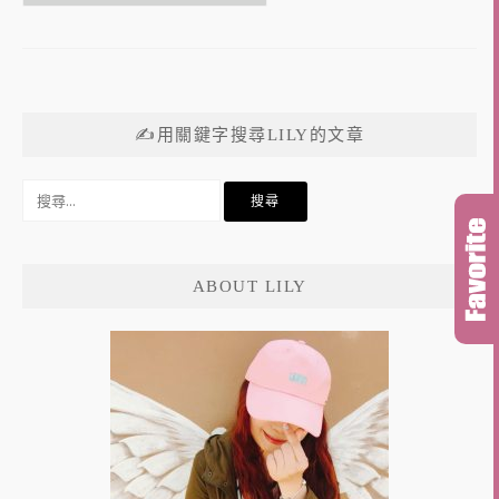
✍用關鍵字搜尋LILY的文章
搜
尋
關
鍵
ABOUT LILY
字: