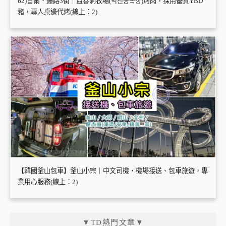
62)首爾．鐘路3街｜益善洞牧場(익선동목장)烤肉，採用優質YBD
豬，專人桌邊代烤(線上：2)
【韓國釜山包車】釜山小宗｜中文司機・機場接送、包車旅遊，專
業用心服務(線上：2)
▼TD熱門文章▼