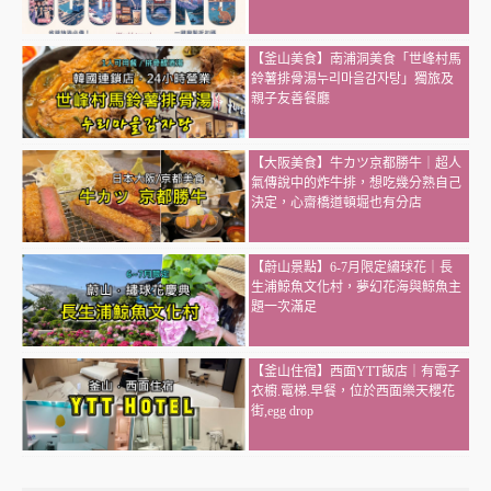
【釜山美食】南浦洞美食「世峰村馬
鈴薯排骨湯누리마을감자탕」獨旅及
親子友善餐廳
【大阪美食】牛カツ京都勝牛｜超人
氣傳說中的炸牛排，想吃幾分熟自己
決定，心齋橋道頓堀也有分店
【蔚山景點】6-7月限定繡球花｜長
生浦鯨魚文化村，夢幻花海與鯨魚主
題一次滿足
【釜山住宿】西面YTT飯店｜有電子
衣櫥.電梯.早餐，位於西面樂天櫻花
街,egg drop