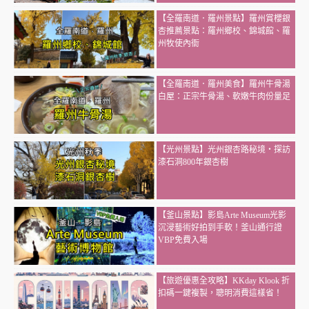
【全羅南道．羅州景點】羅州賞櫻銀
杏推薦景點：羅州鄉校、錦城館、羅
州牧使內衙
【全羅南道．羅州美食】羅州牛骨湯
白屋：正宗牛骨湯、軟嫩牛肉份量足
【光州景點】光州銀杏路秘境・探訪
漆石洞800年銀杏樹
【釜山景點】影島Arte Museum光影
沉浸藝術好拍到手軟！釜山通行證
VBP免費入場
【旅遊優惠全攻略】KKday Klook 折
扣碼一鍵複製，聰明消費這樣省！