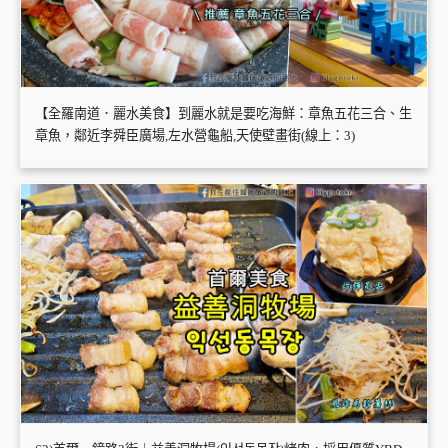
【全羅南道．麗水美食】到麗水就是要吃海鮮：章魚五花三合、生
章魚，鄰近李舜臣廣場,左水營龜船,天使壁畫街(線上：3)