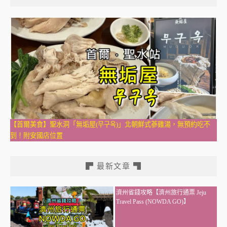
【首爾美食】聖水洞「無垢屋(무구옥)」北朝鮮式蔘雞湯，無預約吃不
到！附安國店位置
▛ 最新文章 ▜
濟州省錢攻略【濟州旅行通票 Jeju
Travel Pass (NOWDA GO)】