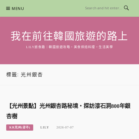
Skip
MENU
to
content
我在前往韓國旅遊的路上
LILY旅食趣｜韓國旅遊攻略。美食烘焙料理。生活美學
標籤:
光州銀杏
【光州景點】光州銀杏路秘境・探訪漆石洞800年銀
杏樹
KR光州(광주)
LILY
2026-07-07