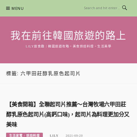
Skip
MENU
to
content
我在前往韓國旅遊的路上
LILY旅食趣｜韓國旅遊攻略。美食烘焙料理。生活美學
標籤:
六甲田莊醇乳原色起司片
【美食開箱】全聯起司片推薦～台灣牧場六甲田莊
醇乳原色起司片(高鈣口味)，起司片為料理更加分又
美味
生活家電 / 烘焙料理
LILY
2021-09-20