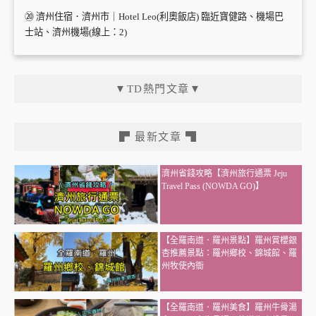
⑳ 濟州住宿．濟州市｜Hotel Leo(利奧飯店) 臨近寶健路、機場巴
士站、濟州機場(線上：2)
▼TD熱門文章▼
▛ 最新文章 ▜
濟州省錢攻略【濟州旅行通票 Jeju
Travel Pass (NOWDA GO)】
【全羅南道．羅州景點】羅州賞櫻銀
杏推薦景點：羅州鄉校、錦城館、羅
州牧使內衙
【全羅南道．羅州美食】羅州牛骨湯