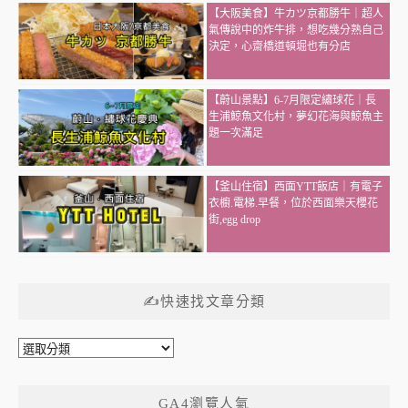
【大阪美食】牛カツ京都勝牛｜超人
氣傳說中的炸牛排，想吃幾分熟自己
決定，心齋橋道頓堀也有分店
【蔚山景點】6-7月限定繡球花｜長
生浦鯨魚文化村，夢幻花海與鯨魚主
題一次滿足
【釜山住宿】西面YTT飯店｜有電子
衣櫥.電梯.早餐，位於西面樂天櫻花
街,egg drop
✍快速找文章分類
✍
快
速
GA4瀏覽人氣
找