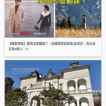
【韓劇景點】愛情怎麼翻譯？｜拍攝場景追起來(金宣虎、高允貞
主演)(線上：3)