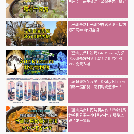
白屋：正宗牛骨湯、軟嫩牛肉份量足
【光州景點】光州銀杏路秘境・探訪
漆石洞800年銀杏樹
【釜山景點】影島Arte Museum光影
沉浸藝術好拍到手軟！釜山通行證
VBP免費入場
【旅遊優惠全攻略】KKday Klook 折
扣碼一鍵複製，聰明消費這樣省！
【釜山美食】南浦洞美食「世峰村馬
鈴薯排骨湯누리마을감자탕」獨旅及
親子友善餐廳