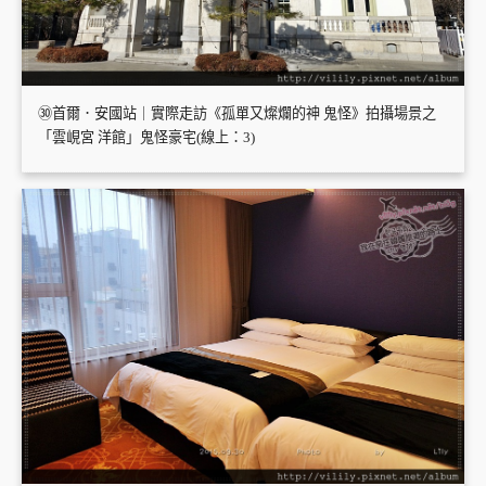
㉚首爾．安國站｜實際走訪《孤單又燦爛的神 鬼怪》拍攝場景之
「雲峴宮 洋館」鬼怪豪宅(線上：3)