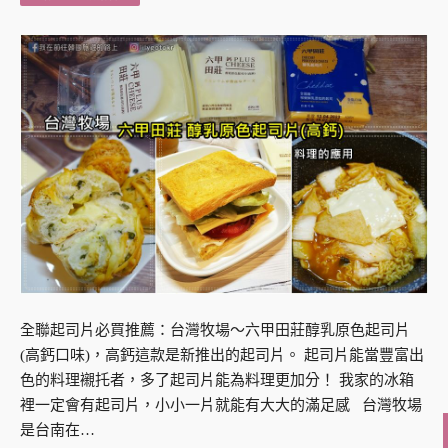
全聯起司片必買推薦：台灣牧場～六甲田莊醇乳原色起司片
(高鈣口味)，高鈣這款是新推出的起司片。 起司片能當豐富出
色的料理襯托者，多了起司片能為料理更加分！ 我家的冰箱
裡一定會有起司片，小小一片就能有大大的滿足感 台灣牧場
是台南在…